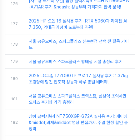
[사무용 노트북 추천] 삼성 갤럭시북5 프로H NT965XHW
176
-A71AR 후기 &ndash; 성능부터 가격까지 완벽 분석!
2025 HP 오멘 16 실사용 후기: RTX 5060과 라이젠 AI
177
7 350, 역대급 가성비 노트북의 귀환!
서울 공유오피스, 스파크플러스 신논현점 선택 전 필독 가이
178
드
179
서울 공유오피스 스파크플러스 방배점 시설 총정리 후기
2025 LG그램 17ZD90TP 프로 17 실사용 후기: 1.37kg
180
초경량에 담긴 압도적 성능과 하루 종일 배터리!
서울 공유오피스 스파크플러스 코엑스점, 삼성역 초역세권
181
오피스 후기와 가격 총정리
삼성 갤럭시북4 NT750XGP-G72A 실사용 후기: 게이밍
182
&middot;과제&middot;영상 편집까지! 주말 한정 할인 총
정리