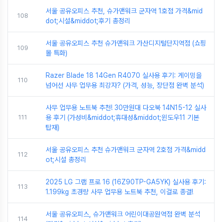
서울 공유오피스 추천, 슈가맨워크 군자역 1호점 가격&mid
108
dot;시설&middot;후기 총정리
서울 공유오피스 추천 슈가맨워크 가산디지털단지역점 (쇼핑
109
몰 특화)
Razer Blade 18 14Gen R4070 실사용 후기: 게이밍을
110
넘어선 사무 업무용 최강자? (가격, 성능, 장단점 완벽 분석)
사무 업무용 노트북 추천! 30만원대 다오북 14N15-12 실사
111
용 후기 (가성비&middot;휴대성&middot;윈도우11 기본
탑재)
서울 공유오피스 추천 슈가맨워크 군자역 2호점 가격&midd
112
ot;시설 총정리
2025 LG 그램 프로 16 (16Z90TP-GA5YK) 실사용 후기:
113
1.199kg 초경량 사무 업무용 노트북 추천, 이걸로 종결!
서울 공유오피스, 슈가맨워크 어린이대공원역점 완벽 분석
114