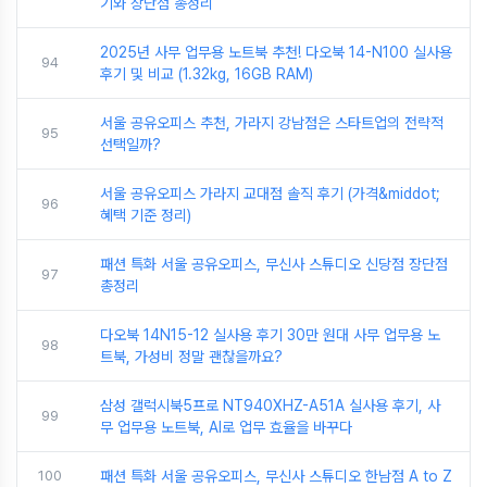
기와 장단점 총정리
2025년 사무 업무용 노트북 추천! 다오북 14-N100 실사용
94
후기 및 비교 (1.32kg, 16GB RAM)
서울 공유오피스 추천, 가라지 강남점은 스타트업의 전략적
95
선택일까?
서울 공유오피스 가라지 교대점 솔직 후기 (가격&middot;
96
혜택 기준 정리)
패션 특화 서울 공유오피스, 무신사 스튜디오 신당점 장단점
97
총정리
다오북 14N15-12 실사용 후기 30만 원대 사무 업무용 노
98
트북, 가성비 정말 괜찮을까요?
삼성 갤럭시북5프로 NT940XHZ-A51A 실사용 후기, 사
99
무 업무용 노트북, AI로 업무 효율을 바꾸다
100
패션 특화 서울 공유오피스, 무신사 스튜디오 한남점 A to Z