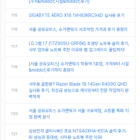
(가격&middot;시설&middot;후기)
115
GIGABYTE AERO X16 1VH93KRC94D 실사용 후기
116
서울 공유오피스, 슈가맨워크 서초역점 가격과 후기 총정리
LG그램 17 (17Z90SU-GRF6K) 초경량 노트북 솔직 후기,
117
사무 업무용 노트북 추천 이유와 램 업그레이드 꿀팁까지!
[서울 공유오피스] 슈가맨워크 학동역 1호점, 가격부터 시설
118
&middot;후기까지 총정리
사무용 끝판왕? Razer Blade 18 14Gen R4090 QHD
119
실사용 후기, 최상급 성능으로 게이밍부터 전문 작업까지 완
벽하게
서울 공유오피스 슈가맨워크 서울 구로역점, 쇼핑몰 특화 지
120
점 완벽 분석
삼성전자 갤럭시북5 프로 NT940XHA-K51A 솔직 후기:
121
AI 성능과 휴대성, 사무용 노트북 추천 이유!