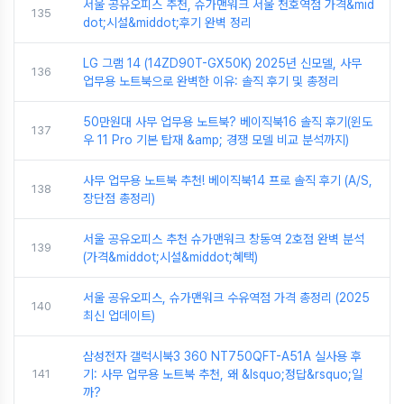
서울 공유오피스 추천, 슈가맨워크 서울 천호역점 가격&mid
135
dot;시설&middot;후기 완벽 정리
LG 그램 14 (14ZD90T-GX50K) 2025년 신모델, 사무
136
업무용 노트북으로 완벽한 이유: 솔직 후기 및 총정리
50만원대 사무 업무용 노트북? 베이직북16 솔직 후기(윈도
137
우 11 Pro 기본 탑재 &amp; 경쟁 모델 비교 분석까지)
사무 업무용 노트북 추천! 베이직북14 프로 솔직 후기 (A/S,
138
장단점 총정리)
서울 공유오피스 추천 슈가맨워크 창동역 2호점 완벽 분석
139
(가격&middot;시설&middot;혜택)
서울 공유오피스, 슈가맨워크 수유역점 가격 총정리 (2025
140
최신 업데이트)
삼성전자 갤럭시북3 360 NT750QFT-A51A 실사용 후
141
기: 사무 업무용 노트북 추천, 왜 &lsquo;정답&rsquo;일
까?