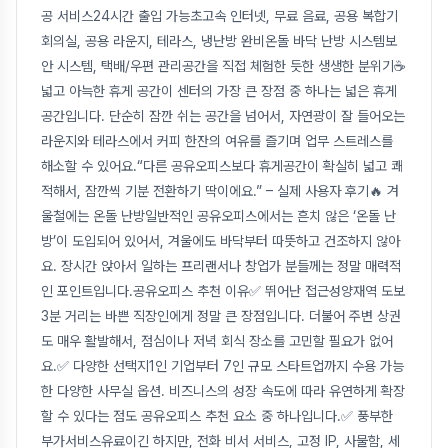
공 서비스24시간 출입 가능초고속 인터넷, 무료 음료, 공용 복합기
회의실, 공용 라운지, 테라스, 냉난방 완비온돌 바닥 난방 시스템보
안 시스템, 택배/우편 관리공간을 직접 체험한 듯한 생생한 분위기☕
넓고 아늑한 휴게 공간이 센터의 가장 큰 장점 중 하나는 넓은 휴게
공간입니다. 단순히 잠깐 쉬는 공간을 넘어서, 자연광이 잘 들어오는
라운지와 테라스에서 커피 한잔의 여유를 즐기며 업무 스트레스를
해소할 수 있어요.“다른 공유오피스보다 휴게공간이 확실히 넓고 쾌
적해서, 잠깐씩 기분 전환하기 딱이에요.” – 실제 사용자 후기🔥 겨
울철에는 온돌 난방일반적인 공유오피스에서는 흔치 않은 ‘온돌 난
방’이 도입되어 있어서, 겨울에도 바닥부터 따뜻하고 건조하지 않아
요. 장시간 앉아서 일하는 프리랜서나 창업가 분들께는 정말 매력적
인 포인트입니다.공유오피스 추천 이유✅ 뛰어난 접근성양재역 도보
3분 거리는 바쁜 직장인에게 정말 큰 장점입니다. 더불어 주변 상권
도 매우 활발해서, 점심이나 저녁 회식 장소를 고민할 필요가 없어
요.✅ 다양한 선택지1인 기업부터 7인 규모 스타트업까지 수용 가능
한 다양한 사무실 옵션. 비즈니스의 성장 속도에 따라 유연하게 확장
할 수 있다는 점도 공유오피스 추천 요소 중 하나입니다.✅ 풍부한
부가서비스유료이긴 하지만, 전화 비서 서비스, 고정 IP, 사물함, 세