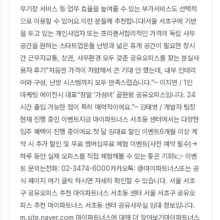
무기장 서비스 등 업무 효율을 높여줄 수 있는 부가서비스도 선택적
으로 이용할 수 있어요.이런 분들께 추천합니다!서울 서초구에 기반
을 두고 있는 개인사업자 또는 프리랜서합리적인 가격의 독립 사무
공간을 원하는 스타트업온돌 난방과 넓은 휴게 공간이 필요한 장시
간 근무자교통, 상권, 사무환경 모두 갖춘 공유오피스를 찾는 분실사
용자 후기“처음엔 가격이 저렴해서 큰 기대 안 했는데, 내부 인테리
어와 구성, 난방 시스템까지 모두 만족스럽습니다.”– 이지연 / 1인
마케팅 에이전시 대표“정말 ‘가성비’ 끝판왕 공유오피스입니다. 24
시간 출입 가능한 점이 특히 매력적이에요.”– 김태영 / 개발자 팀장
현재 진행 중인 이벤트지금 마이파트너스 서초동 센터에서는 다양한
입주 혜택이 진행 중이에요.첫 달 임대료 할인 이벤트6개월 이상 계
약 시 추가 할인 및 무료 멤버십무료 체험 이벤트(사전 예약 필수)→
하루 동안 실제 오피스를 직접 체험해볼 수 있는 좋은 기회!👉 이벤
트 문의는전화: 02-3474-6000카카오톡: @마이파트너스또는 공
식 페이지 여기 클릭 하시면 자세히 확인할 수 있습니다. 서울 서초
구 공유오피스 추천 마이파트너스 서초동 센터 서울 서초구 공유오
피스 추천 마이파트너스 서초동 센터 공유사무실 임대 정보입니다.
m.site.naver.com 마이파트너스에 대해 더 알아보기마이파트너스