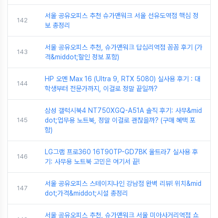
서울 공유오피스 추천 슈가맨워크 서울 선유도역점 핵심 정
142
보 총정리
서울 공유오피스 추천, 슈가맨워크 답십리역점 꼼꼼 후기 (가
143
격&middot;할인 정보 포함)
HP 오멘 Max 16 (Ultra 9, RTX 5080) 실사용 후기 : 대
144
학생부터 전문가까지, 이걸로 정말 끝일까?
삼성 갤럭시북4 NT750XGQ-A51A 솔직 후기: 사무&mid
145
dot;업무용 노트북, 정말 이걸로 괜찮을까? (구매 혜택 포
함)
LG그램 프로360 16T90TP-GD7BK 울트라7 실사용 후
146
기: 사무용 노트북 고민은 여기서 끝!
서울 공유오피스 스테이지나인 강남점 완벽 리뷰! 위치&mid
147
dot;가격&middot;시설 총정리
서울 공유오피스 추천, 슈가맨워크 서울 미아사거리역점 쇼