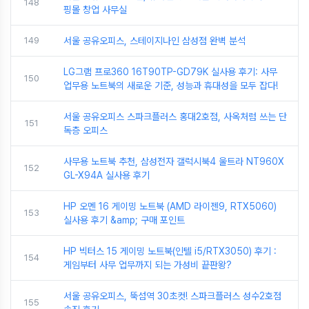
148
핑몰 창업 사무실
149
서울 공유오피스, 스테이지나인 삼성점 완벽 분석
LG그램 프로360 16T90TP-GD79K 실사용 후기: 사무
150
업무용 노트북의 새로운 기준, 성능과 휴대성을 모두 잡다!
서울 공유오피스 스파크플러스 홍대2호점, 사옥처럼 쓰는 단
151
독층 오피스
사무용 노트북 추천, 삼성전자 갤럭시북4 울트라 NT960X
152
GL-X94A 실사용 후기
HP 오멘 16 게이밍 노트북 (AMD 라이젠9, RTX5060)
153
실사용 후기 &amp; 구매 포인트
HP 빅터스 15 게이밍 노트북(인텔 i5/RTX3050) 후기 :
154
게임부터 사무 업무까지 되는 가성비 끝판왕?
서울 공유오피스, 뚝섬역 30초컷! 스파크플러스 성수2호점
155