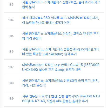
서울 공유오피스 스파크플러스 삼성2호점, 실제 후기와 가격
183
완벽 분석
삼성 갤럭시북4 360 실사용 후기: 대학생부터 직장인까지,
184
이 노트북 하나로 끝내는 4가지 이유!
서울 공유오피스 스파크플러스 삼성점, 코엑스 앞 입주 후기
185
와 가격 총정리
서울 공유오피스, 스파크플러스 선릉점 &lsquo;에스컬레이
186
터 있는 특별한 오피스&rsquo; 솔직 후기
대학생&middot;직장인 모두 만족! LG그램 15 (15ZD90R
187
U-GX54K) 실사용 후기 &amp; 최저가 혜택
서울 공유오피스, 스파크플러스 선릉3호점 솔직 후기 (위치,
188
가격, 시설 총정리)
사무 업무용 노트북의 변신! 삼성 갤럭시북5 프로360 NT9
189
60QHA-K71AR, S펜과 AI로 완성된 실사용 후기