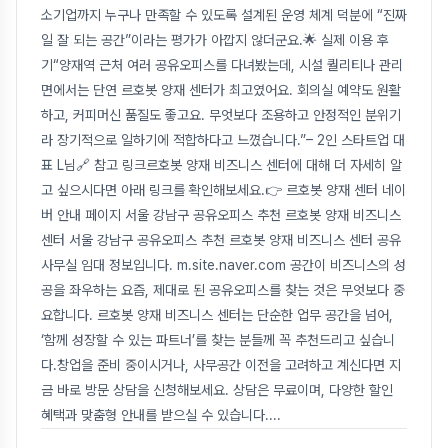
소기업까지 누구나 만족할 수 있도록 설계된 운영 체계 덕분에 “진짜
일 잘 되는 공간”이라는 평가가 아깝지 않더군요.🌟 실제 이용 후
기“양재역 근처 여러 공유오피스를 다녀봤는데, 시설 퀄리티나 관리
면에서는 단연 르호봇 양재 센터가 최고였어요. 회의실 예약도 원활
하고, 커피머신 품질도 좋고요. 무엇보다 조용하고 안정적인 분위기
라 장기적으로 일하기에 적합하다고 느꼈습니다.”– 2인 스타트업 대
표 L님🔗 참고 링크르호봇 양재 비즈니스 센터에 대해 더 자세히 알
고 싶으시다면 아래 링크를 확인해보세요.👉 르호봇 양재 센터 네이
버 안내 페이지 서울 강남구 공유오피스 추천 르호봇 양재 비즈니스
센터 서울 강남구 공유오피스 추천 르호봇 양재 비즈니스 센터 공유
사무실 임대 정보입니다. m.site.naver.com 공간이 비즈니스의 성
공을 좌우하는 요즘, 제대로 된 공유오피스를 찾는 것은 무엇보다 중
요합니다. 르호봇 양재 비즈니스 센터는 단순한 업무 공간을 넘어,
‘함께 성장할 수 있는 파트너’를 찾는 분들께 꼭 추천드리고 싶습니
다.창업을 준비 중이시거나, 사무공간 이전을 고려하고 계신다면 지
금 바로 방문 상담을 신청해보세요. 상담은 무료이며, 다양한 할인
혜택과 맞춤형 안내를 받으실 수 있습니다.
...