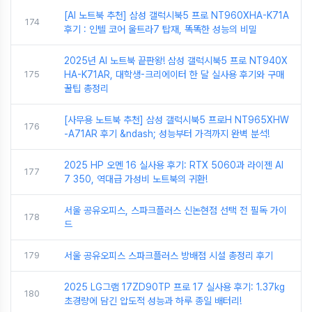
[AI 노트북 추천] 삼성 갤럭시북5 프로 NT960XHA-K71A
174
후기 : 인텔 코어 울트라7 탑재, 똑똑한 성능의 비밀
2025년 AI 노트북 끝판왕! 삼성 갤럭시북5 프로 NT940X
175
HA-K71AR, 대학생-크리에이터 한 달 실사용 후기와 구매
꿀팁 총정리
[사무용 노트북 추천] 삼성 갤럭시북5 프로H NT965XHW
176
-A71AR 후기 &ndash; 성능부터 가격까지 완벽 분석!
2025 HP 오멘 16 실사용 후기: RTX 5060과 라이젠 AI
177
7 350, 역대급 가성비 노트북의 귀환!
서울 공유오피스, 스파크플러스 신논현점 선택 전 필독 가이
178
드
179
서울 공유오피스 스파크플러스 방배점 시설 총정리 후기
2025 LG그램 17ZD90TP 프로 17 실사용 후기: 1.37kg
180
초경량에 담긴 압도적 성능과 하루 종일 배터리!