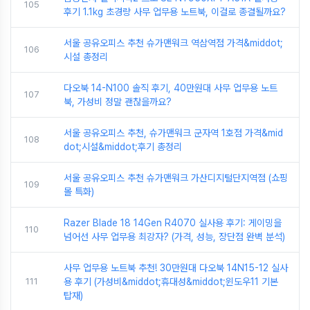
105
후기 1.1kg 초경량 사무 업무용 노트북, 이걸로 종결될까요?
서울 공유오피스 추천 슈가맨워크 역삼역점 가격&middot;
106
시설 총정리
다오북 14-N100 솔직 후기, 40만원대 사무 업무용 노트
107
북, 가성비 정말 괜찮을까요?
서울 공유오피스 추천, 슈가맨워크 군자역 1호점 가격&mid
108
dot;시설&middot;후기 총정리
서울 공유오피스 추천 슈가맨워크 가산디지털단지역점 (쇼핑
109
몰 특화)
Razer Blade 18 14Gen R4070 실사용 후기: 게이밍을
110
넘어선 사무 업무용 최강자? (가격, 성능, 장단점 완벽 분석)
사무 업무용 노트북 추천! 30만원대 다오북 14N15-12 실사
111
용 후기 (가성비&middot;휴대성&middot;윈도우11 기본
탑재)