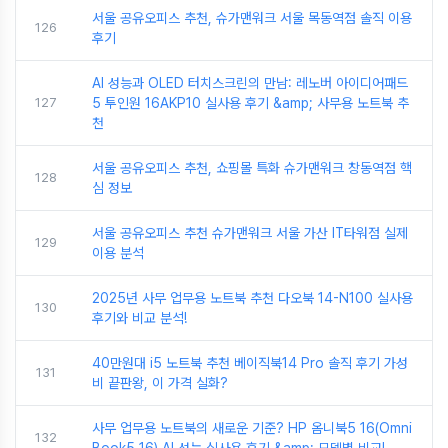
서울 공유오피스 추천, 슈가맨워크 서울 목동역점 솔직 이용
126
후기
AI 성능과 OLED 터치스크린의 만남: 레노버 아이디어패드
127
5 투인원 16AKP10 실사용 후기 &amp; 사무용 노트북 추
천
서울 공유오피스 추천, 쇼핑몰 특화 슈가맨워크 창동역점 핵
128
심 정보
서울 공유오피스 추천 슈가맨워크 서울 가산 IT타워점 실제
129
이용 분석
2025년 사무 업무용 노트북 추천 다오북 14-N100 실사용
130
후기와 비교 분석!
40만원대 i5 노트북 추천 베이직북14 Pro 솔직 후기 가성
131
비 끝판왕, 이 가격 실화?
사무 업무용 노트북의 새로운 기준? HP 옴니북5 16(Omni
132
Book5 16) AI 성능 실사용 후기 &amp; 모델별 비교!