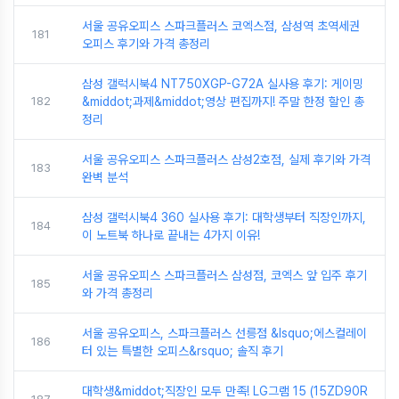
서울 공유오피스 스파크플러스 코엑스점, 삼성역 초역세권
181
오피스 후기와 가격 총정리
삼성 갤럭시북4 NT750XGP-G72A 실사용 후기: 게이밍
182
&middot;과제&middot;영상 편집까지! 주말 한정 할인 총
정리
서울 공유오피스 스파크플러스 삼성2호점, 실제 후기와 가격
183
완벽 분석
삼성 갤럭시북4 360 실사용 후기: 대학생부터 직장인까지,
184
이 노트북 하나로 끝내는 4가지 이유!
서울 공유오피스 스파크플러스 삼성점, 코엑스 앞 입주 후기
185
와 가격 총정리
서울 공유오피스, 스파크플러스 선릉점 &lsquo;에스컬레이
186
터 있는 특별한 오피스&rsquo; 솔직 후기
대학생&middot;직장인 모두 만족! LG그램 15 (15ZD90R