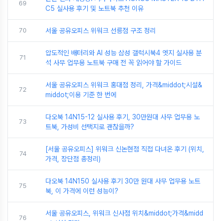
69
C5 실사용 후기 및 노트북 추천 이유
70
서울 공유오피스 위워크 선릉점 구조 정리
압도적인 배터리와 AI 성능 삼성 갤럭시북4 엣지 실사용 분
71
석 사무 업무용 노트북 구매 전 꼭 읽어야 할 가이드
서울 공유오피스 위워크 홍대점 정리, 가격&middot;시설&
72
middot;이용 기준 한 번에
다오북 14N15-12 실사용 후기, 30만원대 사무 업무용 노
73
트북, 가성비 선택지로 괜찮을까?
[서울 공유오피스] 위워크 신논현점 직접 다녀온 후기 (위치,
74
가격, 장단점 총정리)
다오북 14N150 실사용 후기 30만 원대 사무 업무용 노트
75
북, 이 가격에 이런 성능이?
서울 공유오피스, 위워크 신사점 위치&middot;가격&midd
76