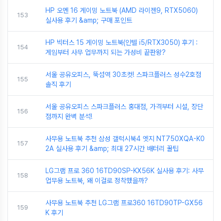
HP 오멘 16 게이밍 노트북 (AMD 라이젠9, RTX5060)
153
실사용 후기 &amp; 구매 포인트
HP 빅터스 15 게이밍 노트북(인텔 i5/RTX3050) 후기 :
154
게임부터 사무 업무까지 되는 가성비 끝판왕?
서울 공유오피스, 뚝섬역 30초컷! 스파크플러스 성수2호점
155
솔직 후기
서울 공유오피스 스파크플러스 홍대점, 가격부터 시설, 장단
156
점까지 완벽 분석!
사무용 노트북 추천 삼성 갤럭시북4 엣지 NT750XQA-K0
157
2A 실사용 후기 &amp; 최대 27시간 배터리 꿀팁
LG그램 프로 360 16TD90SP-KX56K 실사용 후기: 사무
158
업무용 노트북, 왜 이걸로 정착했을까?
사무용 노트북 추천 LG그램 프로360 16TD90TP-GX56
159
K 후기