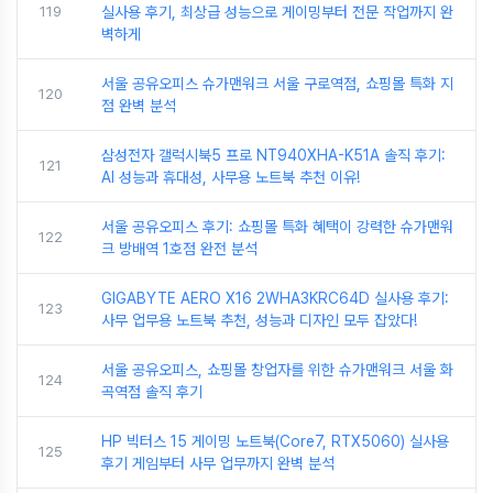
119
실사용 후기, 최상급 성능으로 게이밍부터 전문 작업까지 완
벽하게
서울 공유오피스 슈가맨워크 서울 구로역점, 쇼핑몰 특화 지
120
점 완벽 분석
삼성전자 갤럭시북5 프로 NT940XHA-K51A 솔직 후기:
121
AI 성능과 휴대성, 사무용 노트북 추천 이유!
서울 공유오피스 후기: 쇼핑몰 특화 혜택이 강력한 슈가맨워
122
크 방배역 1호점 완전 분석
GIGABYTE AERO X16 2WHA3KRC64D 실사용 후기:
123
사무 업무용 노트북 추천, 성능과 디자인 모두 잡았다!
서울 공유오피스, 쇼핑몰 창업자를 위한 슈가맨워크 서울 화
124
곡역점 솔직 후기
HP 빅터스 15 게이밍 노트북(Core7, RTX5060) 실사용
125
후기 게임부터 사무 업무까지 완벽 분석