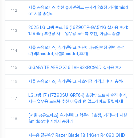
서울 공유오피스 추천 슈가맨워크 군자역 2호점 가격&midd
112
ot;시설 총정리
2025 LG 그램 프로 16 (16Z90TP-GA5YK) 실사용 후기:
113
1.199kg 초경량 사무 업무용 노트북 추천, 이걸로 종결!
서울 공유오피스, 슈가맨워크 어린이대공원역점 완벽 분석
114
(가격&middot;시설&middot;후기)
115
GIGABYTE AERO X16 1VH93KRC94D 실사용 후기
116
서울 공유오피스, 슈가맨워크 서초역점 가격과 후기 총정리
LG그램 17 (17Z90SU-GRF6K) 초경량 노트북 솔직 후기,
117
사무 업무용 노트북 추천 이유와 램 업그레이드 꿀팁까지!
[서울 공유오피스] 슈가맨워크 학동역 1호점, 가격부터 시설
118
&middot;후기까지 총정리
사무용 끝판왕? Razer Blade 18 14Gen R4090 QHD