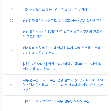
54
서울 공유오피스 찾는다면 리저스 강남빌딩 정리
55
삼성전자 갤럭시북5 프로 NT960XHA-K71A 실사용 후기
삼성 갤럭시북4 NT751 사무 업무용 노트북 후기와 윈도우
56
11 프로의 매력
베이직북 MS office 14 실사용 후기: 사무 업무용 노트북,
57
가성비의 기준이 바뀌다
[서울 공유오피스] 위워크 삼성역점 가격&middot;시설 및
58
실제 이용 후기 완벽 가이드
사무 업무용 노트북 추천! 삼성 갤럭시북4 엣지 NT960XM
59
B-K01A 실사용 후기 스냅드래곤 성능과 AI 기능, 정말 쓸만
할까?
60
베이직북 MS office 16 사무 업무용 노트북 추천