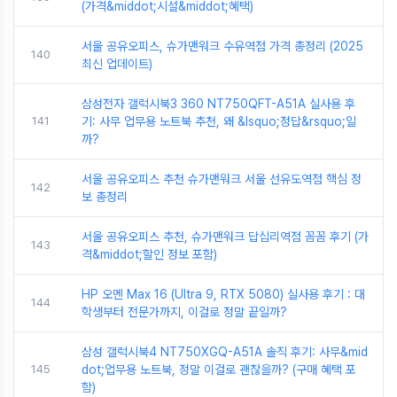
(가격&middot;시설&middot;혜택)
서울 공유오피스, 슈가맨워크 수유역점 가격 총정리 (2025
140
최신 업데이트)
삼성전자 갤럭시북3 360 NT750QFT-A51A 실사용 후
141
기: 사무 업무용 노트북 추천, 왜 &lsquo;정답&rsquo;일
까?
서울 공유오피스 추천 슈가맨워크 서울 선유도역점 핵심 정
142
보 총정리
서울 공유오피스 추천, 슈가맨워크 답십리역점 꼼꼼 후기 (가
143
격&middot;할인 정보 포함)
HP 오멘 Max 16 (Ultra 9, RTX 5080) 실사용 후기 : 대
144
학생부터 전문가까지, 이걸로 정말 끝일까?
삼성 갤럭시북4 NT750XGQ-A51A 솔직 후기: 사무&mid
145
dot;업무용 노트북, 정말 이걸로 괜찮을까? (구매 혜택 포
함)