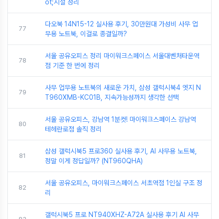
ot;시설 정리
다오북 14N15-12 실사용 후기, 30만원대 가성비 사무 업
77
무용 노트북, 이걸로 종결일까?
서울 공유오피스 정리 마이워크스페이스 서울대벤처타운역
78
점 기준 한 번에 정리
사무 업무용 노트북의 새로운 가치, 삼성 갤럭시북4 엣지 N
79
T960XMB-KC01B, 지속가능성까지 생각한 선택
서울 공유오피스, 강남역 1분컷! 마이워크스페이스 강남역
80
테헤란로점 솔직 정리
삼성 갤럭시북5 프로360 실사용 후기, AI 사무용 노트북,
81
정말 이게 정답일까? (NT960QHA)
서울 공유오피스, 마이워크스페이스 서초역점 1인실 구조 정
82
리
갤럭시북5 프로 NT940XHZ-A72A 실사용 후기 AI 사무