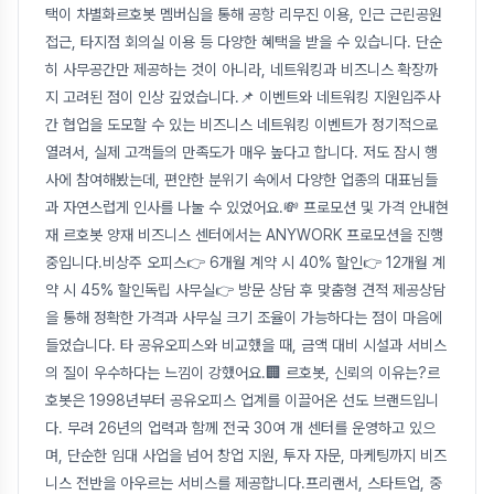
택이 차별화르호봇 멤버십을 통해 공항 리무진 이용, 인근 근린공원
접근, 타지점 회의실 이용 등 다양한 혜택을 받을 수 있습니다. 단순
히 사무공간만 제공하는 것이 아니라, 네트워킹과 비즈니스 확장까
지 고려된 점이 인상 깊었습니다.📌 이벤트와 네트워킹 지원입주사
간 협업을 도모할 수 있는 비즈니스 네트워킹 이벤트가 정기적으로
열려서, 실제 고객들의 만족도가 매우 높다고 합니다. 저도 잠시 행
사에 참여해봤는데, 편안한 분위기 속에서 다양한 업종의 대표님들
과 자연스럽게 인사를 나눌 수 있었어요.💸 프로모션 및 가격 안내현
재 르호봇 양재 비즈니스 센터에서는 ANYWORK 프로모션을 진행
중입니다.비상주 오피스👉 6개월 계약 시 40% 할인👉 12개월 계
약 시 45% 할인독립 사무실👉 방문 상담 후 맞춤형 견적 제공상담
을 통해 정확한 가격과 사무실 크기 조율이 가능하다는 점이 마음에
들었습니다. 타 공유오피스와 비교했을 때, 금액 대비 시설과 서비스
의 질이 우수하다는 느낌이 강했어요.🏢 르호봇, 신뢰의 이유는?르
호봇은 1998년부터 공유오피스 업계를 이끌어온 선도 브랜드입니
다. 무려 26년의 업력과 함께 전국 30여 개 센터를 운영하고 있으
며, 단순한 임대 사업을 넘어 창업 지원, 투자 자문, 마케팅까지 비즈
니스 전반을 아우르는 서비스를 제공합니다.프리랜서, 스타트업, 중