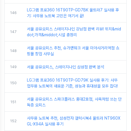
LG그램 프로360 16T90TP-GD7BK 울트라7 실사용 후
146
기: 사무용 노트북 고민은 여기서 끝!
서울 공유오피스 스테이지나인 강남점 완벽 리뷰! 위치&mid
147
dot;가격&middot;시설 총정리
서울 공유오피스 추천, 슈가맨워크 서울 미아사거리역점 쇼
148
핑몰 창업 사무실
149
서울 공유오피스, 스테이지나인 삼성점 완벽 분석
LG그램 프로360 16T90TP-GD79K 실사용 후기: 사무
150
업무용 노트북의 새로운 기준, 성능과 휴대성을 모두 잡다!
서울 공유오피스 스파크플러스 홍대2호점, 사옥처럼 쓰는 단
151
독층 오피스
사무용 노트북 추천, 삼성전자 갤럭시북4 울트라 NT960X
152
GL-X94A 실사용 후기