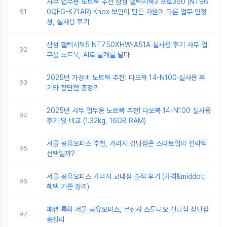
사무 업무용 노트북 추천 삼성 갤럭시북3 프로360 (NT96
91
0QFG-K71AR) Knox 보안이 만든 차원이 다른 업무 안정
성, 실사용 후기
삼성 갤럭시북5 NT750XHW-A51A 실사용 후기 사무 업
92
무용 노트북, AI로 날개를 달다
2025년 가성비 노트북 추천: 다오북 14-N100 실사용 후
93
기와 장단점 총정리
2025년 사무 업무용 노트북 추천! 다오북 14-N100 실사용
94
후기 및 비교 (1.32kg, 16GB RAM)
서울 공유오피스 추천, 가라지 강남점은 스타트업의 전략적
95
선택일까?
서울 공유오피스 가라지 교대점 솔직 후기 (가격&middot;
96
혜택 기준 정리)
패션 특화 서울 공유오피스, 무신사 스튜디오 신당점 장단점
97
총정리