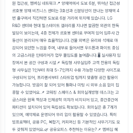
원 접근성, 멤버십 네트워크📍 양재역에서 도보 6분, 뛰어난 접근성
르호봇 양재 비즈니스 센터는 3호선과 신분당선이 만나는 양재역 4
번 출구에서 직진하면 도보로 6분 거리에 위치해 있습니다. LG
R&D 센터와 현대 힐스테이트 갤러리를 지나면 깔끔한 외관의 한독
빌딩이 보이는데, 4층 전체가 르호봇 센터로 꾸며져 있어 입주사 간
동선이 분리되어 매우 효율적입니다.건물 외벽은 유리와 석재로 마
감되어 모던한 느낌을 주며, 내부로 들어서면 우드톤과 화이트 중심
의 고급스러운 인테리어가 업무 몰입도를 높여줍니다.🖥️ 실사용자 입
장에서 본 공간 구성과 시설📌 독립형 사무실입주 고객 전용의 독립
형 사무실은 1인부터 최대 5~7인까지 수용 가능한 다양한 사이즈로
구성되어 있어, 프리랜서부터 스타트업 팀까지 맞춤형 공간 활용이
가능합니다. 방음이 잘 되어 있어 통화나 미팅 시 외부 소음 없이 집
중할 수 있었어요.📌 코워킹 스페이스 & 회의실개방형 데스크는 고
급스러운 원목 책상과 인체공학 의자가 비치되어 있고, 중간중간에
파티션이 설치되어 있어 독립성도 확보됩니다. 회의실은 총 7개가
있으며, 예약제로 운영되어 무리 없이 활용할 수 있었습니다. 특히
빔프로젝터, 공용 PC, 복합기, 커피머신 등 기본적인 사무기기도 모
두 갖춰져 있었어요.🌿 공유오피스 추천하는 이유는?📌 멤버십 혜