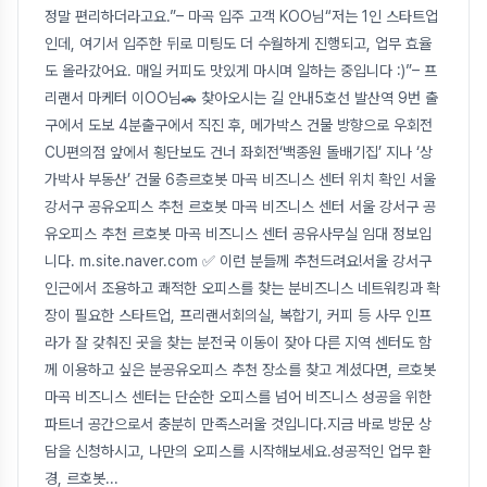
정말 편리하더라고요.”– 마곡 입주 고객 KOO님“저는 1인 스타트업
인데, 여기서 입주한 뒤로 미팅도 더 수월하게 진행되고, 업무 효율
도 올라갔어요. 매일 커피도 맛있게 마시며 일하는 중입니다 :)”– 프
리랜서 마케터 이OO님🚗 찾아오시는 길 안내5호선 발산역 9번 출
구에서 도보 4분출구에서 직진 후, 메가박스 건물 방향으로 우회전
CU편의점 앞에서 횡단보도 건너 좌회전‘백종원 돌배기집’ 지나 ‘상
가박사 부동산’ 건물 6층르호봇 마곡 비즈니스 센터 위치 확인 서울
강서구 공유오피스 추천 르호봇 마곡 비즈니스 센터 서울 강서구 공
유오피스 추천 르호봇 마곡 비즈니스 센터 공유사무실 임대 정보입
니다. m.site.naver.com ✅ 이런 분들께 추천드려요!서울 강서구
인근에서 조용하고 쾌적한 오피스를 찾는 분비즈니스 네트워킹과 확
장이 필요한 스타트업, 프리랜서회의실, 복합기, 커피 등 사무 인프
라가 잘 갖춰진 곳을 찾는 분전국 이동이 잦아 다른 지역 센터도 함
께 이용하고 싶은 분공유오피스 추천 장소를 찾고 계셨다면, 르호봇
마곡 비즈니스 센터는 단순한 오피스를 넘어 비즈니스 성공을 위한
파트너 공간으로서 충분히 만족스러울 것입니다.지금 바로 방문 상
담을 신청하시고, 나만의 오피스를 시작해보세요.성공적인 업무 환
경, 르호봇
...