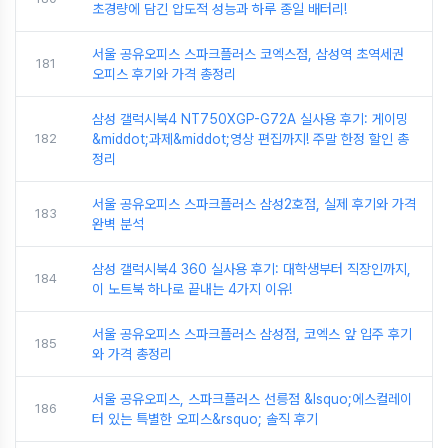
초경량에 담긴 압도적 성능과 하루 종일 배터리!
서울 공유오피스 스파크플러스 코엑스점, 삼성역 초역세권
181
오피스 후기와 가격 총정리
삼성 갤럭시북4 NT750XGP-G72A 실사용 후기: 게이밍
182
&middot;과제&middot;영상 편집까지! 주말 한정 할인 총
정리
서울 공유오피스 스파크플러스 삼성2호점, 실제 후기와 가격
183
완벽 분석
삼성 갤럭시북4 360 실사용 후기: 대학생부터 직장인까지,
184
이 노트북 하나로 끝내는 4가지 이유!
서울 공유오피스 스파크플러스 삼성점, 코엑스 앞 입주 후기
185
와 가격 총정리
서울 공유오피스, 스파크플러스 선릉점 &lsquo;에스컬레이
186
터 있는 특별한 오피스&rsquo; 솔직 후기