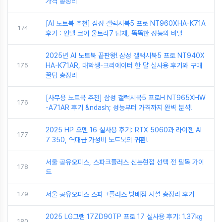
가격 총정리
[AI 노트북 추천] 삼성 갤럭시북5 프로 NT960XHA-K71A
174
후기 : 인텔 코어 울트라7 탑재, 똑똑한 성능의 비밀
2025년 AI 노트북 끝판왕! 삼성 갤럭시북5 프로 NT940X
175
HA-K71AR, 대학생-크리에이터 한 달 실사용 후기와 구매
꿀팁 총정리
[사무용 노트북 추천] 삼성 갤럭시북5 프로H NT965XHW
176
-A71AR 후기 &ndash; 성능부터 가격까지 완벽 분석!
2025 HP 오멘 16 실사용 후기: RTX 5060과 라이젠 AI
177
7 350, 역대급 가성비 노트북의 귀환!
서울 공유오피스, 스파크플러스 신논현점 선택 전 필독 가이
178
드
179
서울 공유오피스 스파크플러스 방배점 시설 총정리 후기
2025 LG그램 17ZD90TP 프로 17 실사용 후기: 1.37kg
180