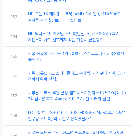
GL-X94A 실사용 후기
HP 오멘 16 게이밍 노트북 (AMD 라이젠9, RTX5060)
153
실사용 후기 &amp; 구매 포인트
HP 빅터스 15 게이밍 노트북(인텔 i5/RTX3050) 후기 :
154
게임부터 사무 업무까지 되는 가성비 끝판왕?
서울 공유오피스, 뚝섬역 30초컷! 스파크플러스 성수2호점
155
솔직 후기
서울 공유오피스 스파크플러스 홍대점, 가격부터 시설, 장단
156
점까지 완벽 분석!
사무용 노트북 추천 삼성 갤럭시북4 엣지 NT750XQA-K0
157
2A 실사용 후기 &amp; 최대 27시간 배터리 꿀팁
LG그램 프로 360 16TD90SP-KX56K 실사용 후기: 사무
158
업무용 노트북, 왜 이걸로 정착했을까?
사무용 노트북 추천 LG그램 프로360 16TD90TP-GX56
159