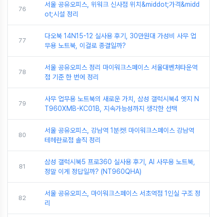
서울 공유오피스, 위워크 신사점 위치&middot;가격&midd
76
ot;시설 정리
다오북 14N15-12 실사용 후기, 30만원대 가성비 사무 업
77
무용 노트북, 이걸로 종결일까?
서울 공유오피스 정리 마이워크스페이스 서울대벤처타운역
78
점 기준 한 번에 정리
사무 업무용 노트북의 새로운 가치, 삼성 갤럭시북4 엣지 N
79
T960XMB-KC01B, 지속가능성까지 생각한 선택
서울 공유오피스, 강남역 1분컷! 마이워크스페이스 강남역
80
테헤란로점 솔직 정리
삼성 갤럭시북5 프로360 실사용 후기, AI 사무용 노트북,
81
정말 이게 정답일까? (NT960QHA)
서울 공유오피스, 마이워크스페이스 서초역점 1인실 구조 정
82
리