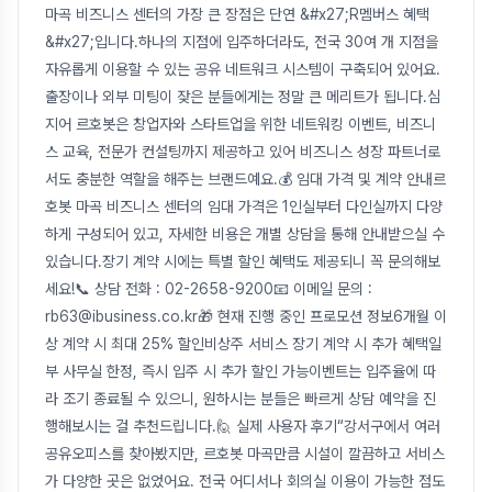
마곡 비즈니스 센터의 가장 큰 장점은 단연 &#x27;R멤버스 혜택
&#x27;입니다.하나의 지점에 입주하더라도, 전국 30여 개 지점을
자유롭게 이용할 수 있는 공유 네트워크 시스템이 구축되어 있어요.
출장이나 외부 미팅이 잦은 분들에게는 정말 큰 메리트가 됩니다.심
지어 르호봇은 창업자와 스타트업을 위한 네트워킹 이벤트, 비즈니
스 교육, 전문가 컨설팅까지 제공하고 있어 비즈니스 성장 파트너로
서도 충분한 역할을 해주는 브랜드예요.💰 임대 가격 및 계약 안내르
호봇 마곡 비즈니스 센터의 임대 가격은 1인실부터 다인실까지 다양
하게 구성되어 있고, 자세한 비용은 개별 상담을 통해 안내받으실 수
있습니다.장기 계약 시에는 특별 할인 혜택도 제공되니 꼭 문의해보
세요!📞 상담 전화 : 02-2658-9200📧 이메일 문의 :
rb63@ibusiness.co.kr🎁 현재 진행 중인 프로모션 정보6개월 이
상 계약 시 최대 25% 할인비상주 서비스 장기 계약 시 추가 혜택일
부 사무실 한정, 즉시 입주 시 추가 할인 가능이벤트는 입주율에 따
라 조기 종료될 수 있으니, 원하시는 분들은 빠르게 상담 예약을 진
행해보시는 걸 추천드립니다.🙋 실제 사용자 후기“강서구에서 여러
공유오피스를 찾아봤지만, 르호봇 마곡만큼 시설이 깔끔하고 서비스
가 다양한 곳은 없었어요. 전국 어디서나 회의실 이용이 가능한 점도