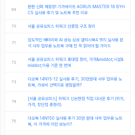
완판 신화 재등장! 기가바이트 AORUS MASTER 18 BYH
69
C5 실사용 후기 및 노트북 추천 이유
70
서울 공유오피스 위워크 선릉점 구조 정리
압도적인 배터리와 AI 성능 삼성 갤럭시북4 엣지 실사용 분
71
석 사무 업무용 노트북 구매 전 꼭 읽어야 할 가이드
서울 공유오피스 위워크 홍대점 정리, 가격&middot;시설&
72
middot;이용 기준 한 번에
다오북 14N15-12 실사용 후기, 30만원대 사무 업무용 노
73
트북, 가성비 선택지로 괜찮을까?
[서울 공유오피스] 위워크 신논현점 직접 다녀온 후기 (위치,
74
가격, 장단점 총정리)
다오북 14N150 실사용 후기 30만 원대 사무 업무용 노트
75
북, 이 가격에 이런 성능이?