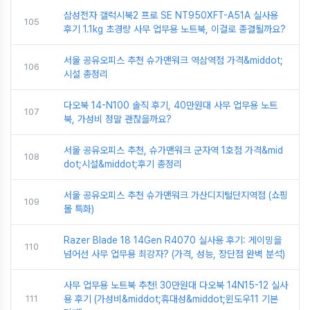
삼성전자 갤럭시북2 프로 SE NT950XFT-A51A 실사용
105
후기 1.1kg 초경량 사무 업무용 노트북, 이걸로 종결될까요?
서울 공유오피스 추천 슈가맨워크 역삼역점 가격&middot;
106
시설 총정리
다오북 14-N100 솔직 후기, 40만원대 사무 업무용 노트
107
북, 가성비 정말 괜찮을까요?
서울 공유오피스 추천, 슈가맨워크 군자역 1호점 가격&mid
108
dot;시설&middot;후기 총정리
서울 공유오피스 추천 슈가맨워크 가산디지털단지역점 (쇼핑
109
몰 특화)
Razer Blade 18 14Gen R4070 실사용 후기: 게이밍을
110
넘어선 사무 업무용 최강자? (가격, 성능, 장단점 완벽 분석)
사무 업무용 노트북 추천! 30만원대 다오북 14N15-12 실사
111
용 후기 (가성비&middot;휴대성&middot;윈도우11 기본