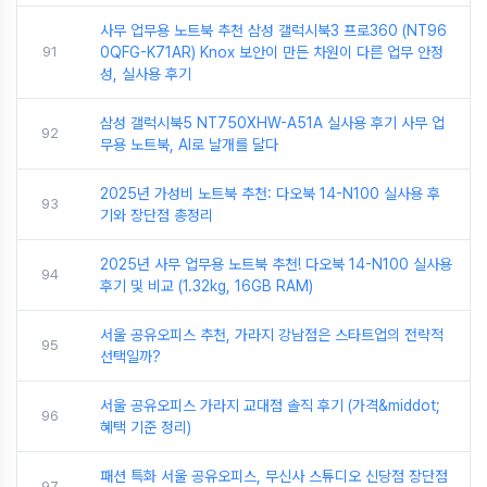
사무 업무용 노트북 추천 삼성 갤럭시북3 프로360 (NT96
91
0QFG-K71AR) Knox 보안이 만든 차원이 다른 업무 안정
성, 실사용 후기
삼성 갤럭시북5 NT750XHW-A51A 실사용 후기 사무 업
92
무용 노트북, AI로 날개를 달다
2025년 가성비 노트북 추천: 다오북 14-N100 실사용 후
93
기와 장단점 총정리
2025년 사무 업무용 노트북 추천! 다오북 14-N100 실사용
94
후기 및 비교 (1.32kg, 16GB RAM)
서울 공유오피스 추천, 가라지 강남점은 스타트업의 전략적
95
선택일까?
서울 공유오피스 가라지 교대점 솔직 후기 (가격&middot;
96
혜택 기준 정리)
패션 특화 서울 공유오피스, 무신사 스튜디오 신당점 장단점
97