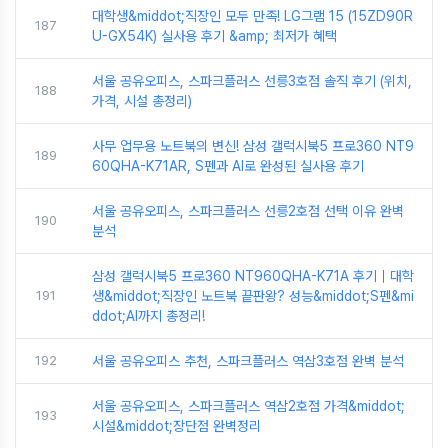
대학생&middot;직장인 모두 만족! LG그램 15 (15ZD90R
187
U-GX54K) 실사용 후기 &amp; 최저가 혜택
서울 공유오피스, 스파크플러스 선릉3호점 솔직 후기 (위치,
188
가격, 시설 총정리)
사무 업무용 노트북의 변신! 삼성 갤럭시북5 프로360 NT9
189
60QHA-K71AR, S펜과 AI로 완성된 실사용 후기
서울 공유오피스, 스파크플러스 선릉2호점 선택 이유 완벽
190
분석
삼성 갤럭시북5 프로360 NT960QHA-K71A 후기｜대학
191
생&middot;직장인 노트북 끝판왕? 성능&middot;S펜&mi
ddot;AI까지 총정리!
192
서울 공유오피스 추천, 스파크플러스 역삼3호점 완벽 분석
서울 공유오피스, 스파크플러스 역삼2호점 가격&middot;
193
시설&middot;장단점 완벽정리