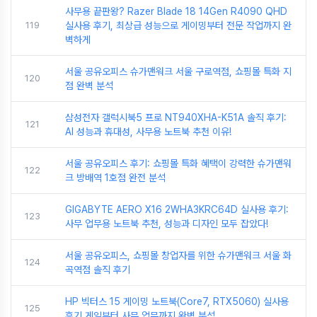
사무용 끝판왕? Razer Blade 18 14Gen R4090 QHD
119
실사용 후기, 최상급 성능으로 게이밍부터 전문 작업까지 완
벽하게
서울 공유오피스 슈가맨워크 서울 구로역점, 쇼핑몰 특화 지
120
점 완벽 분석
삼성전자 갤럭시북5 프로 NT940XHA-K51A 솔직 후기:
121
AI 성능과 휴대성, 사무용 노트북 추천 이유!
서울 공유오피스 후기: 쇼핑몰 특화 혜택이 강력한 슈가맨워
122
크 방배역 1호점 완전 분석
GIGABYTE AERO X16 2WHA3KRC64D 실사용 후기:
123
사무 업무용 노트북 추천, 성능과 디자인 모두 잡았다!
서울 공유오피스, 쇼핑몰 창업자를 위한 슈가맨워크 서울 화
124
곡역점 솔직 후기
HP 빅터스 15 게이밍 노트북(Core7, RTX5060) 실사용
125
후기 게임부터 사무 업무까지 완벽 분석