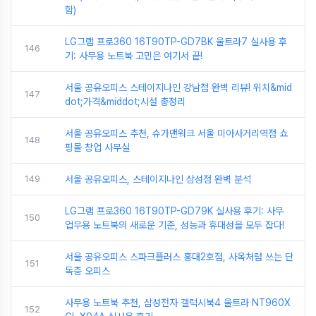
함)
LG그램 프로360 16T90TP-GD7BK 울트라7 실사용 후
146
기: 사무용 노트북 고민은 여기서 끝!
서울 공유오피스 스테이지나인 강남점 완벽 리뷰! 위치&mid
147
dot;가격&middot;시설 총정리
서울 공유오피스 추천, 슈가맨워크 서울 미아사거리역점 쇼
148
핑몰 창업 사무실
149
서울 공유오피스, 스테이지나인 삼성점 완벽 분석
LG그램 프로360 16T90TP-GD79K 실사용 후기: 사무
150
업무용 노트북의 새로운 기준, 성능과 휴대성을 모두 잡다!
서울 공유오피스 스파크플러스 홍대2호점, 사옥처럼 쓰는 단
151
독층 오피스
사무용 노트북 추천, 삼성전자 갤럭시북4 울트라 NT960X
152