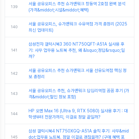
서울 공유오피스 추천 슈가맨워크 창동역 2호점 완벽 분석
139
(가격&middot;시설&middot;혜택)
서울 공유오피스, 슈가맨워크 수유역점 가격 총정리 (2025
140
최신 업데이트)
삼성전자 갤럭시북3 360 NT750QFT-A51A 실사용 후
141
기: 사무 업무용 노트북 추천, 왜 &lsquo;정답&rsquo;일
까?
서울 공유오피스 추천 슈가맨워크 서울 선유도역점 핵심 정
142
보 총정리
서울 공유오피스 추천, 슈가맨워크 답십리역점 꼼꼼 후기 (가
143
격&middot;할인 정보 포함)
HP 오멘 Max 16 (Ultra 9, RTX 5080) 실사용 후기 : 대
144
학생부터 전문가까지, 이걸로 정말 끝일까?
삼성 갤럭시북4 NT750XGQ-A51A 솔직 후기: 사무&mid
145
dot;업무용 노트북, 정말 이걸로 괜찮을까? (구매 혜택 포