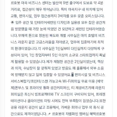
르호봇 마곡 비즈니스 센터는 발산역 9번 출구에서 도보로 약 4분
거리로, 접근성이 매우 뛰어납니다. 특히 마곡지구 내 위치해 있어
교통, 편의시설, 업무 접근성까지 3박자를 모두 갖춘 오피스입니다.
🌟 입주 공간 및 인테리어세련된 디자인과 실용성 모두 잡은 공간처
음 방문했을 때 가장 눈에 띄었던 건 모던하고 세련된 인테리어였습
니다.무채색 톤으로 정돈된 복도와 개별 사무실은 마치 호텔의 비즈
니스 라운지 같은 고급스러움을 자아냈고, 업무에 집중하기에 최적
의 환경이었습니다.각 사무실은 1인실부터 다인실까지 다양하게 구
성되어 있어, 1인 창업자부터 5인 이상의 소규모 스타트업까지 폭넓
게 활용할 수 있었습니다.제가 체험한 공간은 2인실이었는데, 책상
과 의자, 수납장이 잘 갖춰져 있었고 방음도 꽤 훌륭해서 외부 소음
에 방해받지 않고 일에 집중할 수 있었어요.🖥 편의시설 및 비즈니스
서비스복합기/프린터/스캔 가능고속 Wi-Fi회의실 무료 이용 (예약
제)폰부스 및 프라이빗 통화 공간커피머신, 티 제공비즈카페 라운지
회의실은 최신식 빔프로젝터와 TV 스크린이 구비되어 있어, 프레젠
테이션이나 클라이언트 미팅 시에도 전혀 부족함이 없었습니다.또한
공용 라운지 공간이 넓고 조용해서, 가벼운 회의나 업무 외 휴식 공
간으로도 제격이었답니다.📌 르호봇의 차별화된 멤버십 혜택르호봇