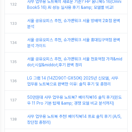
사무 업무용 노트북의 새로운 기준? HP 옴니북5 16(Omni
132
Book5 16) AI 성능 실사용 후기 &amp; 모델별 비교!
서울 공유오피스 추천, 슈가맨워크 서울 방배역 2호점 완벽
133
분석
서울 공유오피스 추천, 슈가맨워크 서울 홍대입구역점 완벽
134
분석 가이드
서울 공유오피스 추천, 슈가맨워크 서울 천호역점 가격&mid
135
dot;시설&middot;후기 완벽 정리
LG 그램 14 (14ZD90T-GX50K) 2025년 신모델, 사무
136
업무용 노트북으로 완벽한 이유: 솔직 후기 및 총정리
50만원대 사무 업무용 노트북? 베이직북16 솔직 후기(윈도
137
우 11 Pro 기본 탑재 &amp; 경쟁 모델 비교 분석까지)
사무 업무용 노트북 추천! 베이직북14 프로 솔직 후기 (A/S,
138
장단점 총정리)