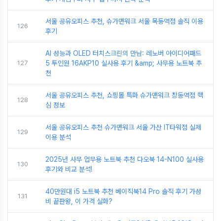
서울 공유오피스 추천, 슈가맨워크 서울 목동역점 솔직 이용
126
후기
AI 성능과 OLED 터치스크린의 만남: 레노버 아이디어패드
127
5 투인원 16AKP10 실사용 후기 &amp; 사무용 노트북 추
천
서울 공유오피스 추천, 쇼핑몰 특화 슈가맨워크 창동역점 핵
128
심 정보
서울 공유오피스 추천 슈가맨워크 서울 가산 IT타워점 실제
129
이용 분석
2025년 사무 업무용 노트북 추천 다오북 14-N100 실사용
130
후기와 비교 분석!
40만원대 i5 노트북 추천 베이직북14 Pro 솔직 후기 가성
131
비 끝판왕, 이 가격 실화?