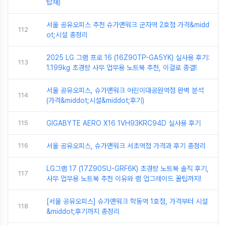
탑재)
서울 공유오피스 추천 슈가맨워크 군자역 2호점 가격&midd
112
ot;시설 총정리
2025 LG 그램 프로 16 (16Z90TP-GA5YK) 실사용 후기:
113
1.199kg 초경량 사무 업무용 노트북 추천, 이걸로 종결!
서울 공유오피스, 슈가맨워크 어린이대공원역점 완벽 분석
114
(가격&middot;시설&middot;후기)
115
GIGABYTE AERO X16 1VH93KRC94D 실사용 후기
116
서울 공유오피스, 슈가맨워크 서초역점 가격과 후기 총정리
LG그램 17 (17Z90SU-GRF6K) 초경량 노트북 솔직 후기,
117
사무 업무용 노트북 추천 이유와 램 업그레이드 꿀팁까지!
[서울 공유오피스] 슈가맨워크 학동역 1호점, 가격부터 시설
118
&middot;후기까지 총정리