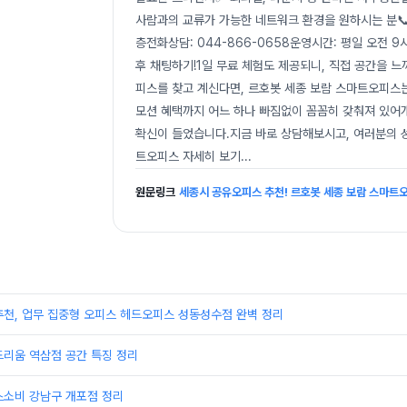
사람과의 교류가 가능한 네트워크 환경을 원하시는 분📞
층전화상담: 044-866-0658운영시간: 평일 오전 9
후 채팅하기!1일 무료 체험도 제공되니, 직접 공간을
피스를 찾고 계신다면, 르호봇 세종 보람 스마트오피스는
모션 혜택까지 어느 하나 빠짐없이 꼼꼼히 갖춰져 있어
확신이 들었습니다.지금 바로 상담해보시고, 여러분의 
트오피스 자세히 보기
...
원문링크
세종시 공유오피스 추천! 르호봇 세종 보람 스마트
추천, 업무 집중형 오피스 헤드오피스 성동성수점 완벽 정리
드리움 역삼점 공간 특징 정리
스소비 강남구 개포점 정리