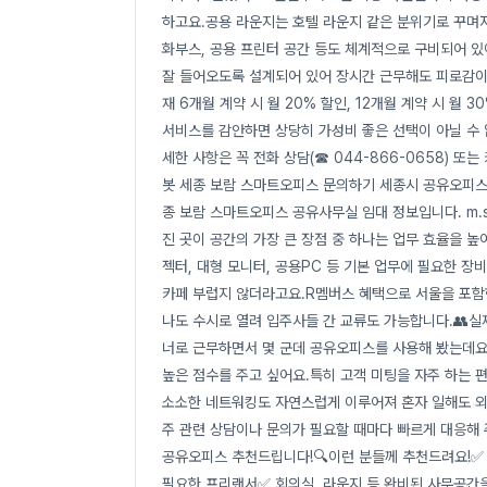
하고요.공용 라운지는 호텔 라운지 같은 분위기로 꾸며져
화부스, 공용 프린터 공간 등도 체계적으로 구비되어 
잘 들어오도록 설계되어 있어 장시간 근무해도 피로감이
재 6개월 계약 시 월 20% 할인, 12개월 계약 시 월
서비스를 감안하면 상당히 가성비 좋은 선택이 아닐 수 
세한 사항은 꼭 전화 상담(☎ 044-866-0658) 또
봇 세종 보람 스마트오피스 문의하기 세종시 공유오피스
종 보람 스마트오피스 공유사무실 임대 정보입니다. m.sit
진 곳이 공간의 가장 큰 장점 중 하나는 업무 효율을 
젝터, 대형 모니터, 공용PC 등 기본 업무에 필요한 
카페 부럽지 않더라고요.R멤버스 혜택으로 서울을 포함
나도 수시로 열려 입주사들 간 교류도 가능합니다.👥실
너로 근무하면서 몇 군데 공유오피스를 사용해 봤는데요
높은 점수를 주고 싶어요.특히 고객 미팅을 자주 하는 
소소한 네트워킹도 자연스럽게 이루어져 혼자 일해도 외
주 관련 상담이나 문의가 필요할 때마다 빠르게 대응해
공유오피스 추천드립니다!🔍이런 분들께 추천드려요!✅
필요한 프리랜서✅ 회의실, 라운지 등 완비된 사무공간