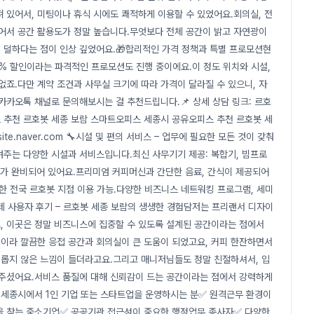
 있어서, 미팅이나 휴식 시에도 쾌적하게 이용할 수 있었어요.회의실, 전
있어서 공간 활용도가 정말 높습니다.무엇보다 전체 공간이 밝고 자연광이
 덜하다는 점이 인상 깊었어요.🎁합리적인 가격 정책과 특별 프로모션현
 30% 할인이라는 파격적인 프로모션도 진행 중이에요.이 정도 위치와 시설,
없죠.다만 계약 조건과 사무실 크기에 따라 가격이 달라질 수 있으니, 자
는 카카오톡 채널로 문의해보시는 걸 추천드립니다.📌 상세 상담 링크: 르호
 추천 르호봇 세종 보람 스마트오피스 세종시 공유오피스 추천 르호봇 세
e.naver.com 🔧시설 및 편의 서비스 – 업무에 필요한 모든 것이 갖춰
높여주는 다양한 시설과 서비스입니다.최신 사무기기 제공: 복합기, 빔프로
장비가 완비되어 있어요.프리미엄 커피머신과 간단한 음료, 간식이 제공되어
한 전국 르호봇 지점 이용 가능.다양한 비즈니스 네트워킹 프로그램, 세미
제 사용자 후기 – 르호봇 세종 보람의 생생한 경험담저는 프리랜서 디자이
, 이곳은 정말 비즈니스에 집중할 수 있도록 설계된 공간이라는 점에서
편이라 깔끔한 응접 공간과 회의실이 큰 도움이 되었고요, 커피 한잔하면서
롭지 않은 느낌이 들더라고요.그리고 매니저님들도 정말 친절하셔서, 입
 주셨어요.서비스 품질에 대해 신뢰감이 드는 공간이라는 점에서 강력하게
 세종시에서 1인 기업 또는 스타트업을 운영하시는 분✅ 원격근무 환경이
을 찾는 중소기업✅ 공공기관 접근성이 중요한 행정업무 종사자✅ 다양한