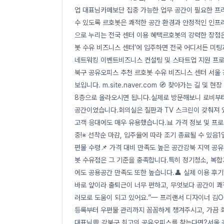
업 대표님카페보단 집중 가능한 업무 공간이 필요한 
수 있도록 르호봇은 쾌적한 공간 환경과 안정적인 인프라
으로 누리는 전국 센터 이용 혜택르호봇의 강력한 장점은
봇 수유 비즈니스 센터’에 입주하면 전국 어디서든 미
네트워킹 이벤트비즈니스 컨설팅 및 스타트업 지원 프로그
북구 공유오피스 추천 르호봇 수유 비즈니스 센터 서울
보입니다. m.site.naver.com 🧭 찾아가는 길 
8층으로 올라오시면 됩니다.실제로 방문해보니 로비부터
공간이었습니다.회의실은 칠판과 TV 스크린이 갖춰져 있
고객 응대에도 매우 유용했습니다.📊 가격 정보 및 프로
중!※ 선착순 마감, 입주율에 따라 조기 종료될 수 있음1
편물 수령📌 가격 대비 만족도 높은 공간강북 지역 공
봇 수유점은 그 기준을 충족합니다.특히 정기청소, 복합기
에도 공용공간 만족도 또한 높습니다.👤 실제 이용 후
바로 앞이라 출퇴근이 너무 편하고, 무엇보다 공간이 쾌
러모로 도움이 되고 있어요.”— 프리랜서 디자이너 김O
등록부터 우편물 관리까지 꼼꼼하게 챙겨주시고, 가끔 회
대표님💬 강북구 최고의 공유오피스를 찾는다면?서울 