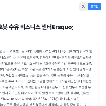
로그인
호봇 수유 비즈니스 센터&rsquo;
르호봇 수유 비즈니스 센터’, 독립형 사무실부터 멤버십 혜택까지 완벽한 업
즈니스 센터 ✅ 수유역 초역세권, 강북에서 만나는 최적의 공유오피스서울
‘르호봇 수유 비즈니스 센터’는 4호선 수유역 4번 출구에서 도보 2분,
특히 “공유오피스 추천” 키워드로 검색하시는 분들께 자신 있게 권해드릴
08, 북한산스카이빌딩 8층 (번동 449-1)🏢 르호봇 수유 비즈니스 센터
원르호봇 수유 비즈니스 센터는 다양한 형태의 오피스를 제공합니다.독립형
: 자유로운 좌석제, 쾌적한 환경회의실 / 폰부스: 집중 업무에 적합한 부
스현재 2~3인실 대상 최대 20% 할인 프로모션이 진행 중이며, 선착순
다.☎ 상담 및 예약: 02-6954-1371🕘 상담 시간: 평일
 최적화이곳은 특히 다음과 같은 분들에게 최적입니다.창업 준비 중인 1인 기