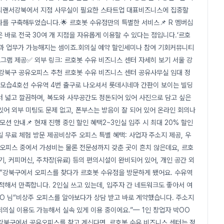
프리랜서강북에서 지점 사무실이 필요한 스타트업 대표비즈니스에 집중할
를 구축해두었습니다.🌟 르호봇 수유점만의 특별한 서비스📌 R 멤버십
 바로 전국 30여 개 지점을 자유롭게 이용할 수 있다는 점입니다.‘르호
팅과 업무가 가능해지는 셈이죠.회의실 예약 할인세미나 참여 기회커뮤니티
램 제공✅ 외부 링크: 르호봇 수유 비즈니스 센터 자세히 보기 서울 강
 강북구 공유오피스 추천 르호봇 수유 비즈니스 센터 공유사무실 임대 정
및 현장 모습4호선 수유역 4번 출구로 나오셔서 롯데시네마 간판이 보이는 빌딩
 넓고 깔끔하며, 복도와 사무공간도 정돈되어 있어 사진으로 담고 싶은
어 외부 미팅도 문제 없고, 폰부스는 방음이 잘 되어 있어 온라인 회의나
모션 안내📌 현재 진행 중인 할인 혜택2~3인실 입주 시 최대 20% 할인
일 무료 체험 방문 제공비상주 오피스 특별 혜택: 사업자 주소지 제공, 우
유오피스 중에서 가성비는 물론 전문성까지 갖춘 곳이 흔치 않은데요, 르호
, 커피머신, 주차장(유료) 등의 편의시설이 완비되어 있어, 개인 공간 외
기“강북구에서 오피스를 찾다가 르호봇 수유점을 방문하게 됐어요. 수유역
적해서 만족합니다. 2인실 쓰고 있는데, 입주자 간 네트워크도 좋아서 여
O 님“비상주 오피스를 알아보다가 상담 받고 바로 계약했습니다. 주소지
의실 이용도 가능해서 실속 있게 이용 중이에요.”— 1인 창업자 박OO
강북구에서 공유오피스를 찾고 계신다면, 르호봇 수유 비즈니스 센터는 정