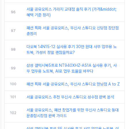
서울 공유오피스 가라지 교대점 솔직 후기 (가격&middot;
96
혜택 기준 정리)
패션 특화 서울 공유오피스, 무신사 스튜디오 신당점 장단점
97
총정리
다오북 14N15-12 실사용 후기 30만 원대 사무 업무용 노
98
트북, 가성비 정말 괜찮을까요?
삼성 갤럭시북5프로 NT940XHZ-A51A 실사용 후기, 사
99
무 업무용 노트북, AI로 업무 효율을 바꾸다
100
패션 특화 서울 공유오피스, 무신사 스튜디오 한남점 A to Z
101
서울 공유오피스 추천 무신사 스튜디오 성수점 완벽 분석
서울 공유오피스, 패션 창업가를 위한 무신사 스튜디오 동대
102
문종합시장점 완벽 가이드
삼성 갤럭시북 프로 SE 실사용 후기 사무 업무용 노트북, 이