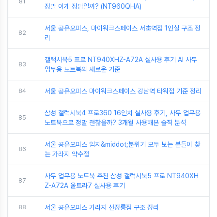
81
정말 이게 정답일까? (NT960QHA)
서울 공유오피스, 마이워크스페이스 서초역점 1인실 구조 정
82
리
갤럭시북5 프로 NT940XHZ-A72A 실사용 후기 AI 사무
83
업무용 노트북의 새로운 기준
84
서울 공유오피스 마이워크스페이스 강남역 타워점 기준 정리
삼성 갤럭시북4 프로360 16인치 실사용 후기, 사무 업무용
85
노트북으로 정말 괜찮을까? 3개월 사용해본 솔직 분석
서울 공유오피스 입지&middot;분위기 모두 보는 분들이 찾
86
는 가라지 약수점
사무 업무용 노트북 추천 삼성 갤럭시북5 프로 NT940XH
87
Z-A72A 울트라7 실사용 후기
88
서울 공유오피스 가라지 선정릉점 구조 정리