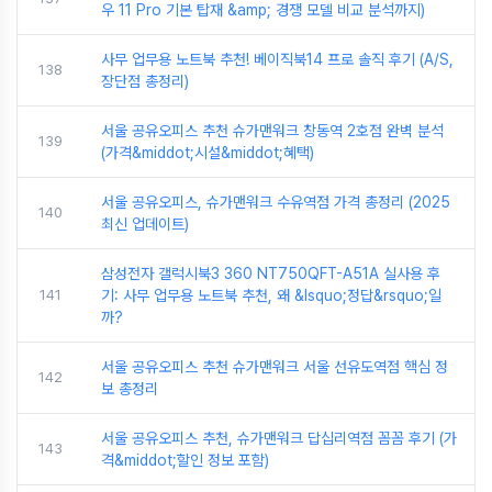
우 11 Pro 기본 탑재 &amp; 경쟁 모델 비교 분석까지)
사무 업무용 노트북 추천! 베이직북14 프로 솔직 후기 (A/S,
138
장단점 총정리)
서울 공유오피스 추천 슈가맨워크 창동역 2호점 완벽 분석
139
(가격&middot;시설&middot;혜택)
서울 공유오피스, 슈가맨워크 수유역점 가격 총정리 (2025
140
최신 업데이트)
삼성전자 갤럭시북3 360 NT750QFT-A51A 실사용 후
141
기: 사무 업무용 노트북 추천, 왜 &lsquo;정답&rsquo;일
까?
서울 공유오피스 추천 슈가맨워크 서울 선유도역점 핵심 정
142
보 총정리
서울 공유오피스 추천, 슈가맨워크 답십리역점 꼼꼼 후기 (가
143
격&middot;할인 정보 포함)