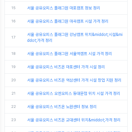
15
서울 공유오피스 플래그원 마포캠프 정보 정리
16
서울 공유오피스 플래그원 마곡캠프 시설 가격 정리
서울 공유오피스 플래그원 강남캠프 위치&middot;시설&mi
17
ddot;가격 정리
18
서울 공유오피스 플래그원 서울역캠프 시설 가격 정리
19
서울 공유오피스 비즈온 마포센터 가격 시설 정리
20
서울 공유오피스 비즈온 역삼센터 가격 시설 창업 지원 정리
21
서울 공유오피스 오엔오피스 동대문점 위치 시설 가격 정리
22
서울 공유오피스 비즈온 노원센터 정보 정리
23
서울 공유오피스 비즈온 교대센터 위치&middot;가격 정리