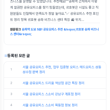
즈니스를 운영할 수 있었답니다. 추천해요!”“송파역 근처에서 이렇
게 깔끔한 공유오피스를 찾기 힘들었는데, 르호봇은 시설도 좋고 직
원분들도 친절해서 만족도가 정말 높아요.”✅ 공유오피스 추천 포인
트 정리 항목 르호봇 송파 비즈니스 센터 특징 🚉 위치
...
원문링크
송파역 도보 5분! 공유오피스 추천 &lsquo;르호봇 송파 비즈니
스 센터&rsquo;
등록된 모든 글
서울 공유오피스 추천, 업무 집중형 오피스 헤드오피스 성동
1
성수점 완벽 정리
2
서울 공유오피스 드리움 역삼점 공간 특징 정리
3
서울 공유오피스 스소비 강남구 개포점 정리
4
서울 공유오피스 스소비 목동점 정보 정리