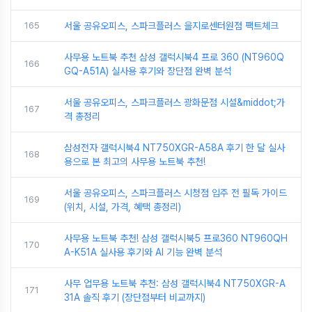
165
서울 공유오피스, 스파크플러스 을지로센터원점 팩트체크
사무용 노트북 추천 삼성 갤럭시북4 프로 360 (NT960Q
166
GQ-A51A) 실사용 후기와 장단점 완벽 분석
서울 공유오피스, 스파크플러스 광화문점 시설&middot;가
167
격 총정리
삼성전자 갤럭시북4 NT750XGR-A58A 후기 한 달 실사
168
용으로 본 최고의 사무용 노트북 추천!
서울 공유오피스, 스파크플러스 시청점 입주 전 필독 가이드
169
(위치, 시설, 가격, 혜택 총정리)
사무용 노트북 추천! 삼성 갤럭시북5 프로360 NT960QH
170
A-K51A 실사용 후기와 AI 기능 완벽 분석
사무 업무용 노트북 추천: 삼성 갤럭시북4 NT750XGR-A
171
31A 솔직 후기 (장단점부터 비교까지)