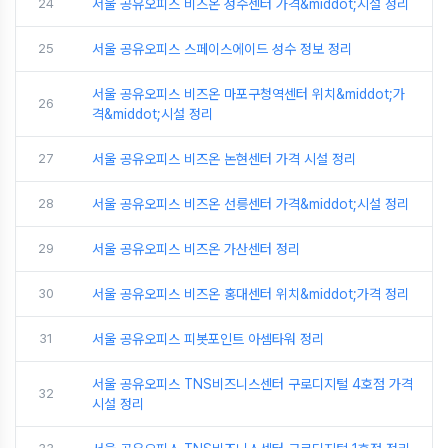
24
서울 공유오피스 비즈온 성수센터 가격&middot;시설 정리
25
서울 공유오피스 스페이스에이드 성수 정보 정리
서울 공유오피스 비즈온 마포구청역센터 위치&middot;가
26
격&middot;시설 정리
27
서울 공유오피스 비즈온 논현센터 가격 시설 정리
28
서울 공유오피스 비즈온 선릉센터 가격&middot;시설 정리
29
서울 공유오피스 비즈온 가산센터 정리
30
서울 공유오피스 비즈온 홍대센터 위치&middot;가격 정리
31
서울 공유오피스 피봇포인트 아셈타워 정리
서울 공유오피스 TNS비즈니스센터 구로디지털 4호점 가격
32
시설 정리