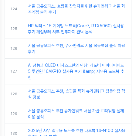
서울 공유오피스, 쇼핑몰 창업자를 위한 슈가맨워크 서울 화
124
곡역점 솔직 후기
HP 빅터스 15 게이밍 노트북(Core7, RTX5060) 실사용
125
후기 게임부터 사무 업무까지 완벽 분석
서울 공유오피스 추천, 슈가맨워크 서울 목동역점 솔직 이용
126
후기
AI 성능과 OLED 터치스크린의 만남: 레노버 아이디어패드
127
5 투인원 16AKP10 실사용 후기 &amp; 사무용 노트북 추
천
서울 공유오피스 추천, 쇼핑몰 특화 슈가맨워크 창동역점 핵
128
심 정보
서울 공유오피스 추천 슈가맨워크 서울 가산 IT타워점 실제
129
이용 분석
2025년 사무 업무용 노트북 추천 다오북 14-N100 실사용
130