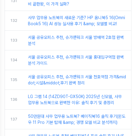
131
비 끝판왕, 이 가격 실화?
사무 업무용 노트북의 새로운 기준? HP 옴니북5 16(Omni
132
Book5 16) AI 성능 실사용 후기 &amp; 모델별 비교!
서울 공유오피스 추천, 슈가맨워크 서울 방배역 2호점 완벽
133
분석
서울 공유오피스 추천, 슈가맨워크 서울 홍대입구역점 완벽
134
분석 가이드
서울 공유오피스 추천, 슈가맨워크 서울 천호역점 가격&mid
135
dot;시설&middot;후기 완벽 정리
LG 그램 14 (14ZD90T-GX50K) 2025년 신모델, 사무
136
업무용 노트북으로 완벽한 이유: 솔직 후기 및 총정리
50만원대 사무 업무용 노트북? 베이직북16 솔직 후기(윈도
137
우 11 Pro 기본 탑재 &amp; 경쟁 모델 비교 분석까지)
사무 업무용 노트북 추천! 베이직북14 프로 솔직 후기 (A/S,