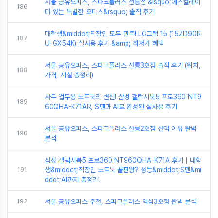
서울 공유오피스, 스파크플러스 선릉점 &lsquo;에스컬레이
186
터 있는 특별한 오피스&rsquo; 솔직 후기
대학생&middot;직장인 모두 만족! LG그램 15 (15ZD90R
187
U-GX54K) 실사용 후기 &amp; 최저가 혜택
서울 공유오피스, 스파크플러스 선릉3호점 솔직 후기 (위치,
188
가격, 시설 총정리)
사무 업무용 노트북의 변신! 삼성 갤럭시북5 프로360 NT9
189
60QHA-K71AR, S펜과 AI로 완성된 실사용 후기
서울 공유오피스, 스파크플러스 선릉2호점 선택 이유 완벽
190
분석
삼성 갤럭시북5 프로360 NT960QHA-K71A 후기｜대학
191
생&middot;직장인 노트북 끝판왕? 성능&middot;S펜&mi
ddot;AI까지 총정리!
192
서울 공유오피스 추천, 스파크플러스 역삼3호점 완벽 분석