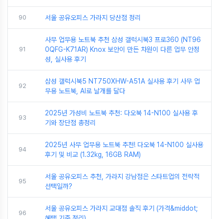
90
서울 공유오피스 가라지 당산점 정리
사무 업무용 노트북 추천 삼성 갤럭시북3 프로360 (NT96
91
0QFG-K71AR) Knox 보안이 만든 차원이 다른 업무 안정
성, 실사용 후기
삼성 갤럭시북5 NT750XHW-A51A 실사용 후기 사무 업
92
무용 노트북, AI로 날개를 달다
2025년 가성비 노트북 추천: 다오북 14-N100 실사용 후
93
기와 장단점 총정리
2025년 사무 업무용 노트북 추천! 다오북 14-N100 실사용
94
후기 및 비교 (1.32kg, 16GB RAM)
서울 공유오피스 추천, 가라지 강남점은 스타트업의 전략적
95
선택일까?
서울 공유오피스 가라지 교대점 솔직 후기 (가격&middot;
96
혜택 기준 정리)