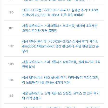
2025 LG그램 17ZD90TP 프로 17 실사용 후기: 1.37kg
180
초경량에 담긴 압도적 성능과 하루 종일 배터리!
서울 공유오피스 스파크플러스 코엑스점, 삼성역 초역세권
181
오피스 후기와 가격 총정리
삼성 갤럭시북4 NT750XGP-G72A 실사용 후기: 게이밍
182
&middot;과제&middot;영상 편집까지! 주말 한정 할인 총
정리
서울 공유오피스 스파크플러스 삼성2호점, 실제 후기와 가격
183
완벽 분석
삼성 갤럭시북4 360 실사용 후기: 대학생부터 직장인까지,
184
이 노트북 하나로 끝내는 4가지 이유!
서울 공유오피스 스파크플러스 삼성점, 코엑스 앞 입주 후기
185
와 가격 총정리