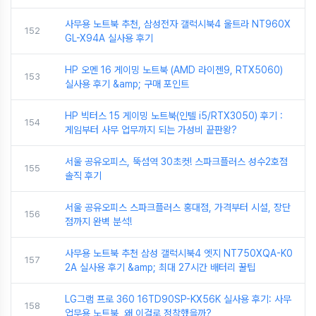
사무용 노트북 추천, 삼성전자 갤럭시북4 울트라 NT960X
152
GL-X94A 실사용 후기
HP 오멘 16 게이밍 노트북 (AMD 라이젠9, RTX5060)
153
실사용 후기 &amp; 구매 포인트
HP 빅터스 15 게이밍 노트북(인텔 i5/RTX3050) 후기 :
154
게임부터 사무 업무까지 되는 가성비 끝판왕?
서울 공유오피스, 뚝섬역 30초컷! 스파크플러스 성수2호점
155
솔직 후기
서울 공유오피스 스파크플러스 홍대점, 가격부터 시설, 장단
156
점까지 완벽 분석!
사무용 노트북 추천 삼성 갤럭시북4 엣지 NT750XQA-K0
157
2A 실사용 후기 &amp; 최대 27시간 배터리 꿀팁
LG그램 프로 360 16TD90SP-KX56K 실사용 후기: 사무
158
업무용 노트북, 왜 이걸로 정착했을까?