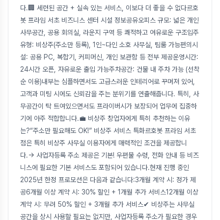
다.🏢 세련된 공간 + 실속 있는 서비스, 이보다 더 좋을 수 없다르호
봇 프라임 서초 비즈니스 센터 시설 정보공유오피스 규모: 넓은 개인
사무공간, 공용 회의실, 라운지 구역 등 쾌적하고 여유로운 구조입주
유형: 비상주(주소만 등록), 1인~다인 소호 사무실, 팀룸 가능편의시
설: 공용 PC, 복합기, 커피머신, 개인 보관함 등 전부 제공운영시간:
24시간 오픈, 자유로운 출입 가능주차공간: 건물 내 주차 가능 (선착
순 이용)내부는 심플하면서도 고급스러운 인테리어로 꾸며져 있어,
고객과 미팅 시에도 신뢰감을 주는 분위기를 연출해줍니다. 특히, 사
무공간이 탁 트여있으면서도 프라이버시가 보장되어 업무에 집중하
기에 아주 적합합니다.💼 비상주 창업자에게 특히 추천하는 이유
는?“주소만 필요해도 OK!” 비상주 서비스 특화르호봇 프라임 서초
점은 특히 비상주 사무실 이용자에게 매력적인 조건을 제공합니
다.→ 사업자등록 주소 제공은 기본! 우편물 수령, 전화 안내 등 비즈
니스에 필요한 기본 서비스도 포함되어 있습니다.현재 진행 중인
2025년 한정 프로모션은 다음과 같습니다:3개월 계약 시: 정가 제
공6개월 이상 계약 시: 30% 할인 + 1개월 추가 서비스12개월 이상
계약 시: 무려 50% 할인 + 3개월 추가 서비스✔ 비상주는 사무실
공간을 상시 사용할 필요는 없지만, 사업자등록 주소가 필요한 경우