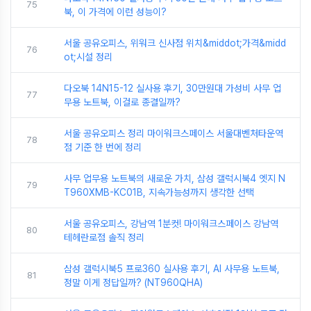
75
북, 이 가격에 이런 성능이?
서울 공유오피스, 위워크 신사점 위치&middot;가격&midd
76
ot;시설 정리
다오북 14N15-12 실사용 후기, 30만원대 가성비 사무 업
77
무용 노트북, 이걸로 종결일까?
서울 공유오피스 정리 마이워크스페이스 서울대벤처타운역
78
점 기준 한 번에 정리
사무 업무용 노트북의 새로운 가치, 삼성 갤럭시북4 엣지 N
79
T960XMB-KC01B, 지속가능성까지 생각한 선택
서울 공유오피스, 강남역 1분컷! 마이워크스페이스 강남역
80
테헤란로점 솔직 정리
삼성 갤럭시북5 프로360 실사용 후기, AI 사무용 노트북,
81
정말 이게 정답일까? (NT960QHA)