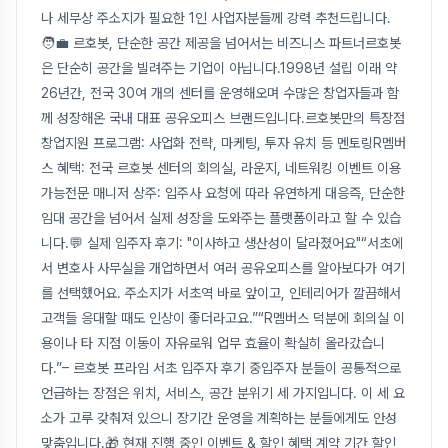
나 세무상 주소지가 필요한 1인 사업자분들께 강력 추천드립니다.
🧑‍💼 르호봇, 단순한 공간 제공을 넘어서는 비즈니스 파트너르호봇
은 단순히 공간을 빌려주는 기업이 아닙니다.1998년 설립 이래 약
26년간, 전국 30여 개의 센터를 운영해오며 수많은 창업자들과 함
께 성장해온 국내 대표 공유오피스 브랜드입니다.르호봇만의 특장점
창업지원 프로그램: 사업화 전략, 마케팅, 투자 유치 등 멘토링R멤버
스 혜택: 전국 르호봇 센터의 회의실, 라운지, 네트워킹 이벤트 이용
가능전문 매니저 상주: 입주사 요청에 따라 유연하게 대응즉, 단순한
임대 공간을 넘어서 실제 성장을 도와주는 플랫폼이라고 할 수 있습
니다.💬 실제 입주자 후기: "이사하고 생산성이 달라졌어요"“서초에
서 변호사 사무실을 개업하면서 여러 공유오피스를 알아보다가 여기
를 선택했어요. 주소지가 서초역 바로 앞이고, 인테리어가 깔끔해서
고객들 응대할 때도 인상이 좋더라고요.”“R멤버스 덕분에 회의실 이
용이나 타 지점 이동이 자유로워 업무 효율이 확실히 올라갔습니
다.”– 르호봇 프라임 서초 입주자 후기 중입주자 분들이 공통적으로
언급하는 장점은 위치, 서비스, 공간 분위기 세 가지입니다. 이 세 요
소가 고루 갖춰져 있으니 장기간 운영을 계획하는 분들에게도 안성
맞춤입니다.🎁 현재 진행 중인 이벤트 & 할인 혜택 계약 기간 할인