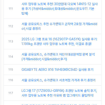
사무 업무용 노트북 추천! 30만원대 다오북 14N15-12 실사
111
용 후기 (가성비&middot;휴대성&middot;윈도우11 기본
탑재)
서울 공유오피스 추천 슈가맨워크 군자역 2호점 가격&midd
112
ot;시설 총정리
2025 LG 그램 프로 16 (16Z90TP-GA5YK) 실사용 후기:
113
1.199kg 초경량 사무 업무용 노트북 추천, 이걸로 종결!
서울 공유오피스, 슈가맨워크 어린이대공원역점 완벽 분석
114
(가격&middot;시설&middot;후기)
115
GIGABYTE AERO X16 1VH93KRC94D 실사용 후기
116
서울 공유오피스, 슈가맨워크 서초역점 가격과 후기 총정리
LG그램 17 (17Z90SU-GRF6K) 초경량 노트북 솔직 후기,
117
사무 업무용 노트북 추천 이유와 램 업그레이드 꿀팁까지!