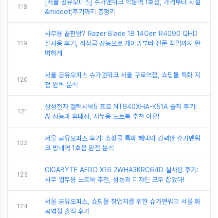
[서울 공유오피스] 슈가맨워크 학동역 1호점, 가격부터 시설
118
&middot;후기까지 총정리
사무용 끝판왕? Razer Blade 18 14Gen R4090 QHD
119
실사용 후기, 최상급 성능으로 게이밍부터 전문 작업까지 완
벽하게
서울 공유오피스 슈가맨워크 서울 구로역점, 쇼핑몰 특화 지
120
점 완벽 분석
삼성전자 갤럭시북5 프로 NT940XHA-K51A 솔직 후기:
121
AI 성능과 휴대성, 사무용 노트북 추천 이유!
서울 공유오피스 후기: 쇼핑몰 특화 혜택이 강력한 슈가맨워
122
크 방배역 1호점 완전 분석
GIGABYTE AERO X16 2WHA3KRC64D 실사용 후기:
123
사무 업무용 노트북 추천, 성능과 디자인 모두 잡았다!
서울 공유오피스, 쇼핑몰 창업자를 위한 슈가맨워크 서울 화
124
곡역점 솔직 후기