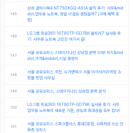
삼성 갤럭시북4 NT750XGQ-A51A 솔직 후기: 사무&mid
145
dot;업무용 노트북, 정말 이걸로 괜찮을까? (구매 혜택 포
함)
LG그램 프로360 16T90TP-GD7BK 울트라7 실사용 후
146
기: 사무용 노트북 고민은 여기서 끝!
서울 공유오피스 스테이지나인 강남점 완벽 리뷰! 위치&mid
147
dot;가격&middot;시설 총정리
서울 공유오피스 추천, 슈가맨워크 서울 미아사거리역점 쇼
148
핑몰 창업 사무실
149
서울 공유오피스, 스테이지나인 삼성점 완벽 분석
LG그램 프로360 16T90TP-GD79K 실사용 후기: 사무
150
업무용 노트북의 새로운 기준, 성능과 휴대성을 모두 잡다!
서울 공유오피스 스파크플러스 홍대2호점, 사옥처럼 쓰는 단
151
독층 오피스