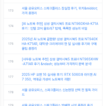
서울 공유오피스 스파크플러스 잠실점 후기, 위치&middot;
173
가격 총정리
[AI 노트북 추천] 삼성 갤럭시북5 프로 NT960XHA-K71A
174
후기 : 인텔 코어 울트라7 탑재, 똑똑한 성능의 비밀
2025년 AI 노트북 끝판왕! 삼성 갤럭시북5 프로 NT940X
175
HA-K71AR, 대학생-크리에이터 한 달 실사용 후기와 구매
꿀팁 총정리
[사무용 노트북 추천] 삼성 갤럭시북5 프로H NT965XHW
176
-A71AR 후기 &ndash; 성능부터 가격까지 완벽 분석!
2025 HP 오멘 16 실사용 후기: RTX 5060과 라이젠 AI
177
7 350, 역대급 가성비 노트북의 귀환!
서울 공유오피스, 스파크플러스 신논현점 선택 전 필독 가이
178
드
179
서울 공유오피스 스파크플러스 방배점 시설 총정리 후기