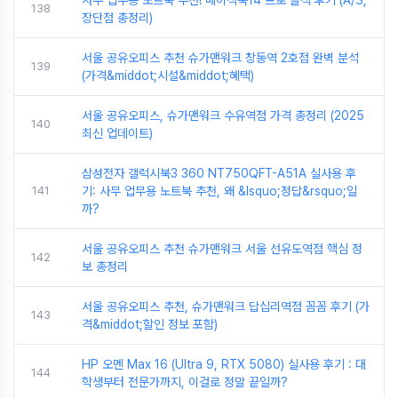
138
장단점 총정리)
서울 공유오피스 추천 슈가맨워크 창동역 2호점 완벽 분석
139
(가격&middot;시설&middot;혜택)
서울 공유오피스, 슈가맨워크 수유역점 가격 총정리 (2025
140
최신 업데이트)
삼성전자 갤럭시북3 360 NT750QFT-A51A 실사용 후
141
기: 사무 업무용 노트북 추천, 왜 &lsquo;정답&rsquo;일
까?
서울 공유오피스 추천 슈가맨워크 서울 선유도역점 핵심 정
142
보 총정리
서울 공유오피스 추천, 슈가맨워크 답십리역점 꼼꼼 후기 (가
143
격&middot;할인 정보 포함)
HP 오멘 Max 16 (Ultra 9, RTX 5080) 실사용 후기 : 대
144
학생부터 전문가까지, 이걸로 정말 끝일까?