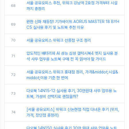
서울 공유오피스 추천, 위워크 강남역 2호점 가격부터 시설
68
까지 총정리
완판 신화 재등장! 기가바이트 AORUS MASTER 18 BYH
69
C5 실사용 후기 및 노트북 추천 이유
70
서울 공유오피스 위워크 선릉점 구조 정리
압도적인 배터리와 AI 성능 삼성 갤럭시북4 엣지 실사용 분
71
석 사무 업무용 노트북 구매 전 꼭 읽어야 할 가이드
서울 공유오피스 위워크 홍대점 정리, 가격&middot;시설&
72
middot;이용 기준 한 번에
다오북 14N15-12 실사용 후기, 30만원대 사무 업무용 노
73
트북, 가성비 선택지로 괜찮을까?
[서울 공유오피스] 위워크 신논현점 직접 다녀온 후기 (위치,
74
가격, 장단점 총정리)
다오북 14N150 실사용 후기 30만 원대 사무 업무용 노트