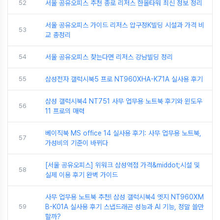
52
서울 공유오피스 추천 종로 리저스 한올타워 최신 정보 정리
서울 공유오피스 가이드 리저스 압구정K빌딩 시설과 가격 비
53
교 총정리
54
서울 공유오피스 찾는다면 리저스 강남빌딩 정리
55
삼성전자 갤럭시북5 프로 NT960XHA-K71A 실사용 후기
삼성 갤럭시북4 NT751 사무 업무용 노트북 후기와 윈도우
56
11 프로의 매력
베이직북 MS office 14 실사용 후기: 사무 업무용 노트북,
57
가성비의 기준이 바뀌다
[서울 공유오피스] 위워크 삼성역점 가격&middot;시설 및
58
실제 이용 후기 완벽 가이드
사무 업무용 노트북 추천! 삼성 갤럭시북4 엣지 NT960XM
59
B-K01A 실사용 후기 스냅드래곤 성능과 AI 기능, 정말 쓸만
할까?