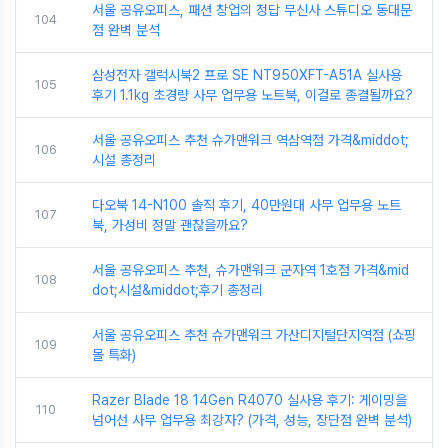
서울 공유오피스, 패션 창업의 정답 무신사 스튜디오 동대문
104
점 완벽 분석
삼성전자 갤럭시북2 프로 SE NT950XFT-A51A 실사용
105
후기 1.1kg 초경량 사무 업무용 노트북, 이걸로 종결될까요?
서울 공유오피스 추천 슈가맨워크 역삼역점 가격&middot;
106
시설 총정리
다오북 14-N100 솔직 후기, 40만원대 사무 업무용 노트
107
북, 가성비 정말 괜찮을까요?
서울 공유오피스 추천, 슈가맨워크 군자역 1호점 가격&mid
108
dot;시설&middot;후기 총정리
서울 공유오피스 추천 슈가맨워크 가산디지털단지역점 (쇼핑
109
몰 특화)
Razer Blade 18 14Gen R4070 실사용 후기: 게이밍을
110
넘어선 사무 업무용 최강자? (가격, 성능, 장단점 완벽 분석)