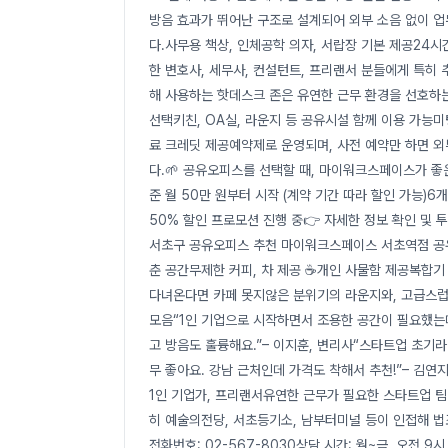
방음 효과가 뛰어난 구조로 설계되어 외부 소음 없이 
다.사무용 책상, 인체공학 의자, 서랍장 기본 제공24시
한 변호사, 세무사, 컨설턴트, 프리랜서 분들에게 특
해 사용하는 핫데스크 존은 유연한 근무 환경을 선호하는 
선택키친, OA실, 라운지 등 공유시설 함께 이용 가능미
료 크레딧 제공예약제로 운영되며, 사전 예약만 하면 외
다.🌱 공유오피스를 선택할 때, 마이워크스페이스가 좋은 
준 월 50만 원부터 시작 (계약 기간 따라 할인 가능)6개
50% 할인 프로모션 진행 중👉 자세한 정보 확인 및
서초구 공유오피스 추천 마이워크스페이스 서초역점 공유사무
춘 공간무제한 커피, 차 제공 ☕개인 사물함 제공복합기
다녀온다면 카페 못지않은 분위기의 라운지와, 고급스럽
모음“1인 기업으로 시작하면서 조용한 공간이 필요했는
고 방음도 훌륭해요.”– 이지훈, 변리사“스타트업 초기
무 좋아요. 강남 근처인데 가격도 착해서 추천!”– 김
1인 기업가, 프리랜서유연한 근무가 필요한 스타트업 
히 예술의전당, 서초등기소, 남부터미널 등이 인접해 법
전화번호: 02-567-8030상담 시간: 월~금, 오전 9