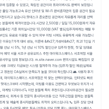
업무에 집중할 수 있었고, 독립된 공간이라 프라이버시도 완벽히 보장됩니
간 출입 가능초고속 유선 인터넷 및 Wi-Fi 완비혼자만의 집중 공간이 필요
히 추천드리고 싶습니다.핫데스크 존오픈된 공간에서 자유롭게 자리를 선택
분들에게 제격이었습니다.시간당 2,500원 / 일일 15,000원좌석 자유
팅룸4인 기준 회의실시간당 10,000원 (VAT 별도)입주자에게는 매월 무
부인도 유료로 이용할 수 있어 외부 미팅 시에도 유용하게 사용 가능합니
이유는?가격 대비 성능, 이른바 &#x27;가성비&#x27; 최고! 1인실 기
월 선납 시 5%, 1년 선납 시 10% 할인신규 입주자 한정, 첫 달 임대료
 투어 예약 서울 서초구 공유오피스 추천 마이워크스페이스 서초역점 서울
실 임대 정보입니다. m.site.naver.com 편의시설도 빠짐없이 갖
 사용 크레딧 지급보안 시스템 철저주차 가능 (입주자 할인 제공)실제로
고 정돈된 OA실에서 만족도가 높을 것이라 확신합니다.👥 사용자 후기
데, 마이워크스페이스 서초역점은 딱 맞는 선택이었어요. 인터넷도 빠르
라 핫데스크부터 시작했는데, 미팅룸 이용도 간편하고 무엇보다 위치가 너
연지, 마케팅 디자이너🔍 이런 분들께 특히 추천드립니다!사무공간이 필요한
팀변호사, 회계사 등 전문직 종사자서초동 인근 직주근접을 원하는 분들특
조계 및 예술계 종사자분들께도 최적의 오피스입니다.📞 입주 상담 안내
시 ~ 오후 6시방문 예약: 필수 (선착순 상담 진행 중)✨ 마이워크스페이스