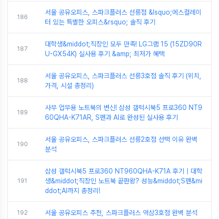
서울 공유오피스, 스파크플러스 선릉점 &lsquo;에스컬레이
186
터 있는 특별한 오피스&rsquo; 솔직 후기
대학생&middot;직장인 모두 만족! LG그램 15 (15ZD90R
187
U-GX54K) 실사용 후기 &amp; 최저가 혜택
서울 공유오피스, 스파크플러스 선릉3호점 솔직 후기 (위치,
188
가격, 시설 총정리)
사무 업무용 노트북의 변신! 삼성 갤럭시북5 프로360 NT9
189
60QHA-K71AR, S펜과 AI로 완성된 실사용 후기
서울 공유오피스, 스파크플러스 선릉2호점 선택 이유 완벽
190
분석
삼성 갤럭시북5 프로360 NT960QHA-K71A 후기｜대학
191
생&middot;직장인 노트북 끝판왕? 성능&middot;S펜&mi
ddot;AI까지 총정리!
192
서울 공유오피스 추천, 스파크플러스 역삼3호점 완벽 분석