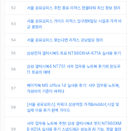
52
서울 공유오피스 추천 종로 리저스 한올타워 최신 정보 정리
서울 공유오피스 가이드 리저스 압구정K빌딩 시설과 가격 비
53
교 총정리
54
서울 공유오피스 찾는다면 리저스 강남빌딩 정리
55
삼성전자 갤럭시북5 프로 NT960XHA-K71A 실사용 후기
삼성 갤럭시북4 NT751 사무 업무용 노트북 후기와 윈도우
56
11 프로의 매력
베이직북 MS office 14 실사용 후기: 사무 업무용 노트북,
57
가성비의 기준이 바뀌다
[서울 공유오피스] 위워크 삼성역점 가격&middot;시설 및
58
실제 이용 후기 완벽 가이드
사무 업무용 노트북 추천! 삼성 갤럭시북4 엣지 NT960XM
59
B-K01A 실사용 후기 스냅드래곤 성능과 AI 기능, 정말 쓸만