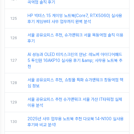
곡역점 솔직 후기
HP 빅터스 15 게이밍 노트북(Core7, RTX5060) 실사용
125
후기 게임부터 사무 업무까지 완벽 분석
서울 공유오피스 추천, 슈가맨워크 서울 목동역점 솔직 이용
126
후기
AI 성능과 OLED 터치스크린의 만남: 레노버 아이디어패드
127
5 투인원 16AKP10 실사용 후기 &amp; 사무용 노트북 추
천
서울 공유오피스 추천, 쇼핑몰 특화 슈가맨워크 창동역점 핵
128
심 정보
서울 공유오피스 추천 슈가맨워크 서울 가산 IT타워점 실제
129
이용 분석
2025년 사무 업무용 노트북 추천 다오북 14-N100 실사용
130
후기와 비교 분석!