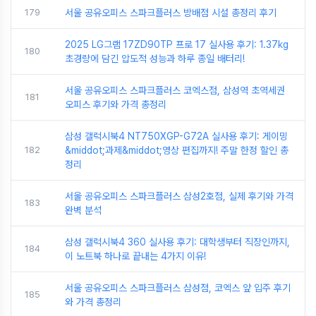
179
서울 공유오피스 스파크플러스 방배점 시설 총정리 후기
2025 LG그램 17ZD90TP 프로 17 실사용 후기: 1.37kg
180
초경량에 담긴 압도적 성능과 하루 종일 배터리!
서울 공유오피스 스파크플러스 코엑스점, 삼성역 초역세권
181
오피스 후기와 가격 총정리
삼성 갤럭시북4 NT750XGP-G72A 실사용 후기: 게이밍
182
&middot;과제&middot;영상 편집까지! 주말 한정 할인 총
정리
서울 공유오피스 스파크플러스 삼성2호점, 실제 후기와 가격
183
완벽 분석
삼성 갤럭시북4 360 실사용 후기: 대학생부터 직장인까지,
184
이 노트북 하나로 끝내는 4가지 이유!
서울 공유오피스 스파크플러스 삼성점, 코엑스 앞 입주 후기
185
와 가격 총정리