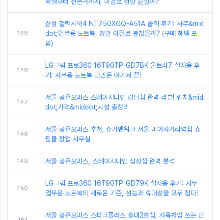
학생부터 전문가까지, 이걸로 정말 끝일까?
삼성 갤럭시북4 NT750XGQ-A51A 솔직 후기: 사무&mid
145
dot;업무용 노트북, 정말 이걸로 괜찮을까? (구매 혜택 포
함)
LG그램 프로360 16T90TP-GD7BK 울트라7 실사용 후
146
기: 사무용 노트북 고민은 여기서 끝!
서울 공유오피스 스테이지나인 강남점 완벽 리뷰! 위치&mid
147
dot;가격&middot;시설 총정리
서울 공유오피스 추천, 슈가맨워크 서울 미아사거리역점 쇼
148
핑몰 창업 사무실
149
서울 공유오피스, 스테이지나인 삼성점 완벽 분석
LG그램 프로360 16T90TP-GD79K 실사용 후기: 사무
150
업무용 노트북의 새로운 기준, 성능과 휴대성을 모두 잡다!
서울 공유오피스 스파크플러스 홍대2호점, 사옥처럼 쓰는 단
151