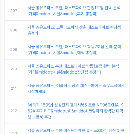
서울 공유오피스 추천, 패스트파이브 합정1호점 완벽 분석
207
(가격&middot;시설&middot;후기 총정리)
서울 공유오피스, 스튜디오까지 갖춘 패스트파이브 한남점
208
총정리
서울 공유오피스 추천, 패스트파이브 학동2호점 완벽 분석
209
(가격&middot;시설&middot;혜택 총정리)
서울 공유오피스 추천 패스트파이브 학동1호점 완벽 분석
210
(가격&middot;시설&middot;장단점 총정리)
서울 공유오피스, 예술적 감성의 패스트파이브 충무로점에서
211
시작하세요
[혜택가 189만] 삼성전자 갤럭시북5 프로 NT960XHA-K
212
52A 후기캐드&middot;AI&middot;코딩까지 완벽한 대학
생 노트북 추천!
서울 공유오피스 추천 패스트파이브 을지로2호점, 남산뷰 프
213