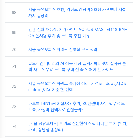
서울 공유오피스 추천, 위워크 강남역 2호점 가격부터 시설
68
까지 총정리
완판 신화 재등장! 기가바이트 AORUS MASTER 18 BYH
69
C5 실사용 후기 및 노트북 추천 이유
70
서울 공유오피스 위워크 선릉점 구조 정리
압도적인 배터리와 AI 성능 삼성 갤럭시북4 엣지 실사용 분
71
석 사무 업무용 노트북 구매 전 꼭 읽어야 할 가이드
서울 공유오피스 위워크 홍대점 정리, 가격&middot;시설&
72
middot;이용 기준 한 번에
다오북 14N15-12 실사용 후기, 30만원대 사무 업무용 노
73
트북, 가성비 선택지로 괜찮을까?
[서울 공유오피스] 위워크 신논현점 직접 다녀온 후기 (위치,
74
가격, 장단점 총정리)