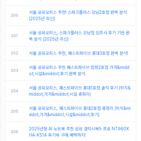
서울 공유오피스 추천! 스파크플러스 강남2호점 완벽 분석
200
(2025년 최신)
서울 공유오피스, 스파크플러스 강남점 입주사 후기 기반 완
201
벽 분석 (2025년 최신)
202
서울 공유오피스 추천, 패스트파이브 홍대3호점 완벽 분석!
서울 공유오피스 추천 패스트파이브 합정2호점 가격&midd
203
ot;시설&middot;후기 완벽 분석
서울 공유오피스, 패스트파이브 홍대1호점 솔직 후기 (위치&
204
middot;가격&middot;시설 총정리)
서울 공유오피스, 패스트파이브 홍대2호점 총정리 (위치&mi
205
ddot;가격&middot;시설&middot;후기)
2025년형 AI 노트북 추천 삼성 갤럭시북5 프로 NT960X
206
HA-K51A 후기와 구매 혜택까지!