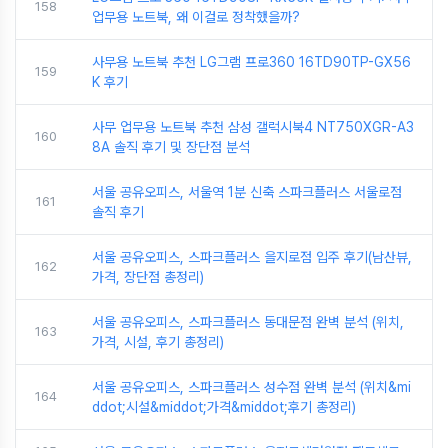
158
업무용 노트북, 왜 이걸로 정착했을까?
사무용 노트북 추천 LG그램 프로360 16TD90TP-GX56
159
K 후기
사무 업무용 노트북 추천 삼성 갤럭시북4 NT750XGR-A3
160
8A 솔직 후기 및 장단점 분석
서울 공유오피스, 서울역 1분 신축 스파크플러스 서울로점
161
솔직 후기
서울 공유오피스, 스파크플러스 을지로점 입주 후기(남산뷰,
162
가격, 장단점 총정리)
서울 공유오피스, 스파크플러스 동대문점 완벽 분석 (위치,
163
가격, 시설, 후기 총정리)
서울 공유오피스, 스파크플러스 성수점 완벽 분석 (위치&mi
164
ddot;시설&middot;가격&middot;후기 총정리)