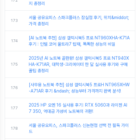
172
지 총정리
서울 공유오피스 스파크플러스 잠실점 후기, 위치&middot;
173
가격 총정리
[AI 노트북 추천] 삼성 갤럭시북5 프로 NT960XHA-K71A
174
후기 : 인텔 코어 울트라7 탑재, 똑똑한 성능의 비밀
2025년 AI 노트북 끝판왕! 삼성 갤럭시북5 프로 NT940X
175
HA-K71AR, 대학생-크리에이터 한 달 실사용 후기와 구매
꿀팁 총정리
[사무용 노트북 추천] 삼성 갤럭시북5 프로H NT965XHW
176
-A71AR 후기 &ndash; 성능부터 가격까지 완벽 분석!
2025 HP 오멘 16 실사용 후기: RTX 5060과 라이젠 AI
177
7 350, 역대급 가성비 노트북의 귀환!
서울 공유오피스, 스파크플러스 신논현점 선택 전 필독 가이
178
드