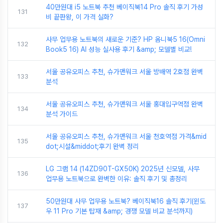
40만원대 i5 노트북 추천 베이직북14 Pro 솔직 후기 가성
131
비 끝판왕, 이 가격 실화?
사무 업무용 노트북의 새로운 기준? HP 옴니북5 16(Omni
132
Book5 16) AI 성능 실사용 후기 &amp; 모델별 비교!
서울 공유오피스 추천, 슈가맨워크 서울 방배역 2호점 완벽
133
분석
서울 공유오피스 추천, 슈가맨워크 서울 홍대입구역점 완벽
134
분석 가이드
서울 공유오피스 추천, 슈가맨워크 서울 천호역점 가격&mid
135
dot;시설&middot;후기 완벽 정리
LG 그램 14 (14ZD90T-GX50K) 2025년 신모델, 사무
136
업무용 노트북으로 완벽한 이유: 솔직 후기 및 총정리
50만원대 사무 업무용 노트북? 베이직북16 솔직 후기(윈도
137
우 11 Pro 기본 탑재 &amp; 경쟁 모델 비교 분석까지)