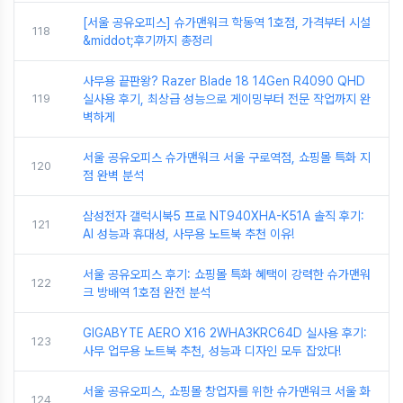
[서울 공유오피스] 슈가맨워크 학동역 1호점, 가격부터 시설
118
&middot;후기까지 총정리
사무용 끝판왕? Razer Blade 18 14Gen R4090 QHD
119
실사용 후기, 최상급 성능으로 게이밍부터 전문 작업까지 완
벽하게
서울 공유오피스 슈가맨워크 서울 구로역점, 쇼핑몰 특화 지
120
점 완벽 분석
삼성전자 갤럭시북5 프로 NT940XHA-K51A 솔직 후기:
121
AI 성능과 휴대성, 사무용 노트북 추천 이유!
서울 공유오피스 후기: 쇼핑몰 특화 혜택이 강력한 슈가맨워
122
크 방배역 1호점 완전 분석
GIGABYTE AERO X16 2WHA3KRC64D 실사용 후기:
123
사무 업무용 노트북 추천, 성능과 디자인 모두 잡았다!
서울 공유오피스, 쇼핑몰 창업자를 위한 슈가맨워크 서울 화
124