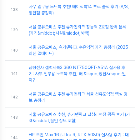
사무 업무용 노트북 추천! 베이직북14 프로 솔직 후기 (A/S,
138
장단점 총정리)
서울 공유오피스 추천 슈가맨워크 창동역 2호점 완벽 분석
139
(가격&middot;시설&middot;혜택)
서울 공유오피스, 슈가맨워크 수유역점 가격 총정리 (2025
140
최신 업데이트)
삼성전자 갤럭시북3 360 NT750QFT-A51A 실사용 후
141
기: 사무 업무용 노트북 추천, 왜 &lsquo;정답&rsquo;일
까?
서울 공유오피스 추천 슈가맨워크 서울 선유도역점 핵심 정
142
보 총정리
서울 공유오피스 추천, 슈가맨워크 답십리역점 꼼꼼 후기 (가
143
격&middot;할인 정보 포함)
HP 오멘 Max 16 (Ultra 9, RTX 5080) 실사용 후기 : 대
144