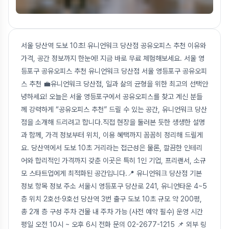
서울 당산역 도보 10초! 유니언워크 당산점 공유오피스 추천 이유와
가격, 공간 정보까지 한눈에! 지금 바로 무료 체험해보세요. 서울 영
등포구 공유오피스 추천 유니언워크 당산점 서울 영등포구 공유오피
스 추천 💼유니언워크 당산점, 일과 삶의 균형을 위한 최고의 선택안
녕하세요! 오늘은 서울 영등포구에서 공유오피스를 찾고 계신 분들
께 강력하게 “공유오피스 추천” 드릴 수 있는 공간, 유니언워크 당산
점을 소개해 드리려고 합니다.직접 현장을 둘러본 듯한 생생한 설명
과 함께, 가격 정보부터 위치, 이용 혜택까지 꼼꼼히 정리해 드릴게
요. 당산역에서 도보 10초 거리라는 접근성은 물론, 깔끔한 인테리
어와 합리적인 가격까지 갖춘 이곳은 특히 1인 기업, 프리랜서, 소규
모 스타트업에게 최적화된 공간입니다.📍 유니언워크 당산점 기본
정보 항목 정보 주소 서울시 영등포구 당산로 241, 유니언타운 4~5
층 위치 2호선·9호선 당산역 3번 출구 도보 10초 규모 약 200평,
총 2개 층 구성 주차 건물 내 주차 가능 (사전 예약 필수) 운영 시간
평일 오전 10시 ~ 오후 6시 전화 문의 02-2677-1215 📌 외부 링