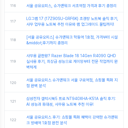
116
서울 공유오피스, 슈가맨워크 서초역점 가격과 후기 총정리
LG그램 17 (17Z90SU-GRF6K) 초경량 노트북 솔직 후기,
117
사무 업무용 노트북 추천 이유와 램 업그레이드 꿀팁까지!
[서울 공유오피스] 슈가맨워크 학동역 1호점, 가격부터 시설
118
&middot;후기까지 총정리
사무용 끝판왕? Razer Blade 18 14Gen R4090 QHD
119
실사용 후기, 최상급 성능으로 게이밍부터 전문 작업까지 완
벽하게
서울 공유오피스 슈가맨워크 서울 구로역점, 쇼핑몰 특화 지
120
점 완벽 분석
삼성전자 갤럭시북5 프로 NT940XHA-K51A 솔직 후기:
121
AI 성능과 휴대성, 사무용 노트북 추천 이유!
서울 공유오피스 후기: 쇼핑몰 특화 혜택이 강력한 슈가맨워
122
크 방배역 1호점 완전 분석