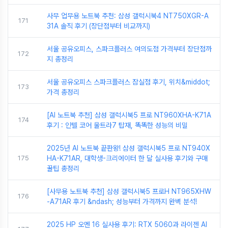
사무 업무용 노트북 추천: 삼성 갤럭시북4 NT750XGR-A
171
31A 솔직 후기 (장단점부터 비교까지)
서울 공유오피스, 스파크플러스 여의도점 가격부터 장단점까
172
지 총정리
서울 공유오피스 스파크플러스 잠실점 후기, 위치&middot;
173
가격 총정리
[AI 노트북 추천] 삼성 갤럭시북5 프로 NT960XHA-K71A
174
후기 : 인텔 코어 울트라7 탑재, 똑똑한 성능의 비밀
2025년 AI 노트북 끝판왕! 삼성 갤럭시북5 프로 NT940X
175
HA-K71AR, 대학생-크리에이터 한 달 실사용 후기와 구매
꿀팁 총정리
[사무용 노트북 추천] 삼성 갤럭시북5 프로H NT965XHW
176
-A71AR 후기 &ndash; 성능부터 가격까지 완벽 분석!
2025 HP 오멘 16 실사용 후기: RTX 5060과 라이젠 AI