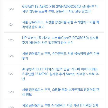
GIGABYTE AERO X16 2WHA3KRC64D 실사용 후기:
123
사무 업무용 노트북 추천, 성능과 디자인 모두 잡았다!
서울 공유오피스, 쇼핑몰 창업자를 위한 슈가맨워크 서울 화
124
곡역점 솔직 후기
HP 빅터스 15 게이밍 노트북(Core7, RTX5060) 실사용
125
후기 게임부터 사무 업무까지 완벽 분석
서울 공유오피스 추천, 슈가맨워크 서울 목동역점 솔직 이용
126
후기
AI 성능과 OLED 터치스크린의 만남: 레노버 아이디어패드
127
5 투인원 16AKP10 실사용 후기 &amp; 사무용 노트북 추
천
서울 공유오피스 추천, 쇼핑몰 특화 슈가맨워크 창동역점 핵
128
심 정보
서울 공유오피스 추천 슈가맨워크 서울 가산 IT타워점 실제
129