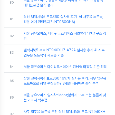
80
테헤란로점 솔직 정리
삼성 갤럭시북5 프로360 실사용 후기, AI 사무용 노트북,
81
정말 이게 정답일까? (NT960QHA)
서울 공유오피스, 마이워크스페이스 서초역점 1인실 구조 정
82
리
갤럭시북5 프로 NT940XHZ-A72A 실사용 후기 AI 사무
83
업무용 노트북의 새로운 기준
84
서울 공유오피스 마이워크스페이스 강남역 타워점 기준 정리
삼성 갤럭시북4 프로360 16인치 실사용 후기, 사무 업무용
85
노트북으로 정말 괜찮을까? 3개월 사용해본 솔직 분석
서울 공유오피스 입지&middot;분위기 모두 보는 분들이 찾
86
는 가라지 약수점
사무 업무용 노트북 추천 삼성 갤럭시북5 프로 NT940XH
87