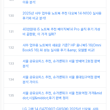
이용 분석
2025년 사무 업무용 노트북 추천 다오북 14-N100 실사용
130
후기와 비교 분석!
40만원대 i5 노트북 추천 베이직북14 Pro 솔직 후기 가성
131
비 끝판왕, 이 가격 실화?
사무 업무용 노트북의 새로운 기준? HP 옴니북5 16(Omni
132
Book5 16) AI 성능 실사용 후기 &amp; 모델별 비교!
서울 공유오피스 추천, 슈가맨워크 서울 방배역 2호점 완벽
133
분석
서울 공유오피스 추천, 슈가맨워크 서울 홍대입구역점 완벽
134
분석 가이드
서울 공유오피스 추천, 슈가맨워크 서울 천호역점 가격&mid
135
dot;시설&middot;후기 완벽 정리
LG 그램 14 (14ZD90T-GX50K) 2025년 신모델, 사무