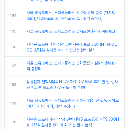
서울 공유오피스, 스파크플러스 성수점 완벽 분석 (위치&mi
164
ddot;시설&middot;가격&middot;후기 총정리)
165
서울 공유오피스, 스파크플러스 을지로센터원점 팩트체크
사무용 노트북 추천 삼성 갤럭시북4 프로 360 (NT960Q
166
GQ-A51A) 실사용 후기와 장단점 완벽 분석
서울 공유오피스, 스파크플러스 광화문점 시설&middot;가
167
격 총정리
삼성전자 갤럭시북4 NT750XGR-A58A 후기 한 달 실사
168
용으로 본 최고의 사무용 노트북 추천!
서울 공유오피스, 스파크플러스 시청점 입주 전 필독 가이드
169
(위치, 시설, 가격, 혜택 총정리)
사무용 노트북 추천! 삼성 갤럭시북5 프로360 NT960QH
170
A-K51A 실사용 후기와 AI 기능 완벽 분석