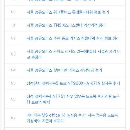
50
서울 공유오피스 워크플렉스 롯데월드타워 정보 정리
51
서울 공유오피스 TNS비즈니스센터 역삼역점 정리
52
서울 공유오피스 추천 종로 리저스 한올타워 최신 정보 정리
서울 공유오피스 가이드 리저스 압구정K빌딩 시설과 가격 비
53
교 총정리
54
서울 공유오피스 찾는다면 리저스 강남빌딩 정리
55
삼성전자 갤럭시북5 프로 NT960XHA-K71A 실사용 후기
삼성 갤럭시북4 NT751 사무 업무용 노트북 후기와 윈도우
56
11 프로의 매력
베이직북 MS office 14 실사용 후기: 사무 업무용 노트북,
57
가성비의 기준이 바뀌다