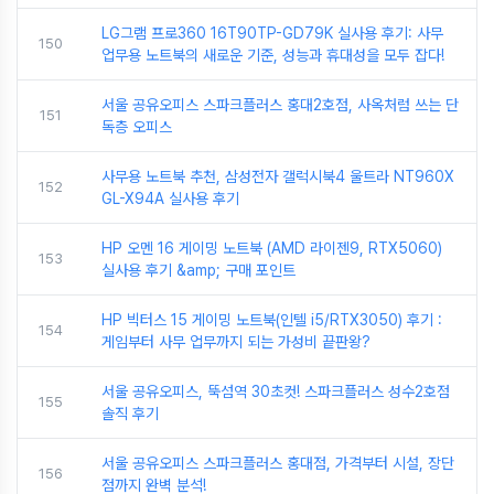
LG그램 프로360 16T90TP-GD79K 실사용 후기: 사무
150
업무용 노트북의 새로운 기준, 성능과 휴대성을 모두 잡다!
서울 공유오피스 스파크플러스 홍대2호점, 사옥처럼 쓰는 단
151
독층 오피스
사무용 노트북 추천, 삼성전자 갤럭시북4 울트라 NT960X
152
GL-X94A 실사용 후기
HP 오멘 16 게이밍 노트북 (AMD 라이젠9, RTX5060)
153
실사용 후기 &amp; 구매 포인트
HP 빅터스 15 게이밍 노트북(인텔 i5/RTX3050) 후기 :
154
게임부터 사무 업무까지 되는 가성비 끝판왕?
서울 공유오피스, 뚝섬역 30초컷! 스파크플러스 성수2호점
155
솔직 후기
서울 공유오피스 스파크플러스 홍대점, 가격부터 시설, 장단
156
점까지 완벽 분석!