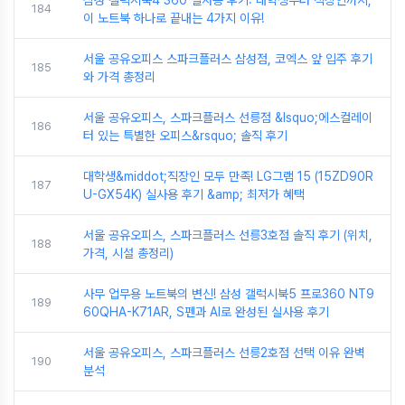
184
이 노트북 하나로 끝내는 4가지 이유!
서울 공유오피스 스파크플러스 삼성점, 코엑스 앞 입주 후기
185
와 가격 총정리
서울 공유오피스, 스파크플러스 선릉점 &lsquo;에스컬레이
186
터 있는 특별한 오피스&rsquo; 솔직 후기
대학생&middot;직장인 모두 만족! LG그램 15 (15ZD90R
187
U-GX54K) 실사용 후기 &amp; 최저가 혜택
서울 공유오피스, 스파크플러스 선릉3호점 솔직 후기 (위치,
188
가격, 시설 총정리)
사무 업무용 노트북의 변신! 삼성 갤럭시북5 프로360 NT9
189
60QHA-K71AR, S펜과 AI로 완성된 실사용 후기
서울 공유오피스, 스파크플러스 선릉2호점 선택 이유 완벽
190
분석