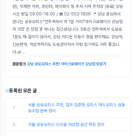
원), 무제한 커피, 프린터, 와이파이 등 주차 지하 주차장 (유료) 상담
시간 평일 09:00~18:00 / ☎️ 02-553-1606 📍 강남 중심에서
만나는 공유오피스"언주역에서 딱 1분 거리!"마이크로웨이브 강남점
의 가장 큰 장점 중 하나는 접근성입니다. 9호선 언주역에서 도보로
1분도 채 걸리지 않아서, 강남 어디든 이동이 정말 편리해요. 강남역,
신논현역, 역삼역까지도 도보권이어서 미팅 잡기에도 아주 좋습니
다.🌿
...
원문링크
강남 공유오피스 추천! 마이크로웨이브 강남점 방문기
등록된 모든 글
서울 공유오피스 추천, 업무 집중형 오피스 헤드오피스 성동
1
성수점 완벽 정리
2
서울 공유오피스 드리움 역삼점 공간 특징 정리