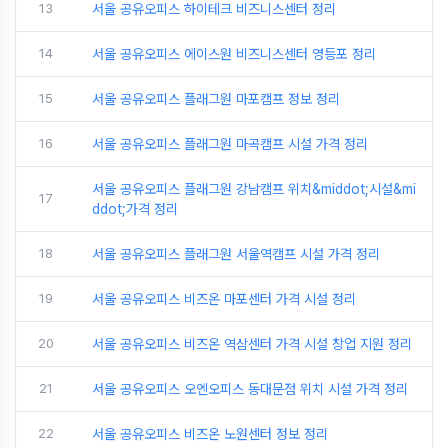
13
서울 공유오피스 하이테크 비즈니스센터 정리
14
서울 공유오피스 에이스원 비즈니스센터 영등포 정리
15
서울 공유오피스 플래그원 마포캠프 정보 정리
16
서울 공유오피스 플래그원 마곡캠프 시설 가격 정리
서울 공유오피스 플래그원 강남캠프 위치&middot;시설&mi
17
ddot;가격 정리
18
서울 공유오피스 플래그원 서울역캠프 시설 가격 정리
19
서울 공유오피스 비즈온 마포센터 가격 시설 정리
20
서울 공유오피스 비즈온 역삼센터 가격 시설 창업 지원 정리
21
서울 공유오피스 오엔오피스 동대문점 위치 시설 가격 정리
22
서울 공유오피스 비즈온 노원센터 정보 정리