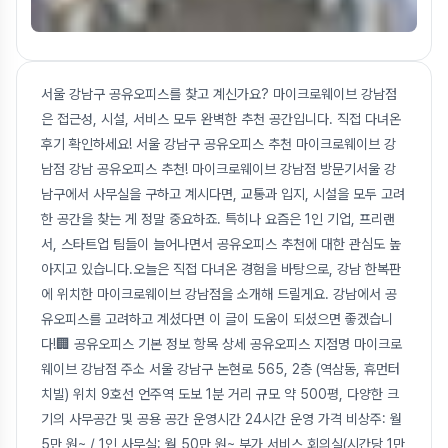
서울 강남구 공유오피스를 찾고 계신가요? 마이크로웨이브 강남점
은 접근성, 시설, 서비스 모두 완벽한 추천 공간입니다. 직접 다녀온
후기 확인하세요! 서울 강남구 공유오피스 추천 마이크로웨이브 강
남점 강남 공유오피스 추천! 마이크로웨이브 강남점 방문기서울 강
남구에서 사무실을 구하고 계시다면, 교통과 입지, 시설을 모두 고려
한 공간을 찾는 게 정말 중요하죠. 특히나 요즘은 1인 기업, 프리랜
서, 스타트업 팀들이 늘어나면서 공유오피스 추천에 대한 관심도 높
아지고 있습니다.오늘은 직접 다녀온 경험을 바탕으로, 강남 한복판
에 위치한 마이크로웨이브 강남점을 소개해 드릴게요. 강남에서 공
유오피스를 고려하고 계셨다면 이 글이 도움이 되셨으면 좋겠습니
다!🏢 공유오피스 기본 정보 항목 상세 공유오피스 지점명 마이크로
웨이브 강남점 주소 서울 강남구 논현로 565, 2층 (역삼동, 휴먼터
치빌) 위치 9호선 언주역 도보 1분 거리 규모 약 500평, 다양한 크
기의 사무공간 및 공용 공간 운영시간 24시간 운영 가격 비상주: 월
5만 원~ / 1인 사무실: 월 50만 원~ 부가 서비스 회의실(시간당 1만