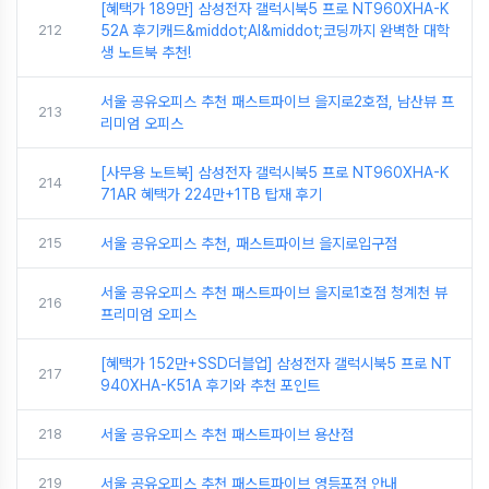
[혜택가 189만] 삼성전자 갤럭시북5 프로 NT960XHA-K
212
52A 후기캐드&middot;AI&middot;코딩까지 완벽한 대학
생 노트북 추천!
서울 공유오피스 추천 패스트파이브 을지로2호점, 남산뷰 프
213
리미엄 오피스
[사무용 노트북] 삼성전자 갤럭시북5 프로 NT960XHA-K
214
71AR 혜택가 224만+1TB 탑재 후기
215
서울 공유오피스 추천, 패스트파이브 을지로입구점
서울 공유오피스 추천 패스트파이브 을지로1호점 청계천 뷰
216
프리미엄 오피스
[혜택가 152만+SSD더블업] 삼성전자 갤럭시북5 프로 NT
217
940XHA-K51A 후기와 추천 포인트
218
서울 공유오피스 추천 패스트파이브 용산점
219
서울 공유오피스 추천 패스트파이브 영등포점 안내