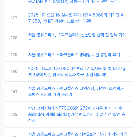
-A71AR 후기 &ndash; 성능부터 가격까지 완벽 분석!
2025 HP 오멘 16 실사용 후기: RTX 5060과 라이젠 AI
177
7 350, 역대급 가성비 노트북의 귀환!
서울 공유오피스, 스파크플러스 신논현점 선택 전 필독 가이
178
드
179
서울 공유오피스 스파크플러스 방배점 시설 총정리 후기
2025 LG그램 17ZD90TP 프로 17 실사용 후기: 1.37kg
180
초경량에 담긴 압도적 성능과 하루 종일 배터리!
서울 공유오피스 스파크플러스 코엑스점, 삼성역 초역세권
181
오피스 후기와 가격 총정리
삼성 갤럭시북4 NT750XGP-G72A 실사용 후기: 게이밍
182
&middot;과제&middot;영상 편집까지! 주말 한정 할인 총
정리
서울 공유오피스 스파크플러스 삼성2호점, 실제 후기와 가격