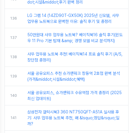
dot;시설&middot;후기 완벽 정리
LG 그램 14 (14ZD90T-GX50K) 2025년 신모델, 사무
136
업무용 노트북으로 완벽한 이유: 솔직 후기 및 총정리
50만원대 사무 업무용 노트북? 베이직북16 솔직 후기(윈도
137
우 11 Pro 기본 탑재 &amp; 경쟁 모델 비교 분석까지)
사무 업무용 노트북 추천! 베이직북14 프로 솔직 후기 (A/S,
138
장단점 총정리)
서울 공유오피스 추천 슈가맨워크 창동역 2호점 완벽 분석
139
(가격&middot;시설&middot;혜택)
서울 공유오피스, 슈가맨워크 수유역점 가격 총정리 (2025
140
최신 업데이트)
삼성전자 갤럭시북3 360 NT750QFT-A51A 실사용 후
141
기: 사무 업무용 노트북 추천, 왜 &lsquo;정답&rsquo;일
까?