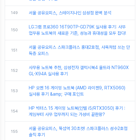
149
서울 공유오피스, 스테이지나인 삼성점 완벽 분석
LG그램 프로360 16T90TP-GD79K 실사용 후기: 사무
150
업무용 노트북의 새로운 기준, 성능과 휴대성을 모두 잡다!
서울 공유오피스 스파크플러스 홍대2호점, 사옥처럼 쓰는 단
151
독층 오피스
사무용 노트북 추천, 삼성전자 갤럭시북4 울트라 NT960X
152
GL-X94A 실사용 후기
HP 오멘 16 게이밍 노트북 (AMD 라이젠9, RTX5060)
153
실사용 후기 &amp; 구매 포인트
HP 빅터스 15 게이밍 노트북(인텔 i5/RTX3050) 후기 :
154
게임부터 사무 업무까지 되는 가성비 끝판왕?
서울 공유오피스, 뚝섬역 30초컷! 스파크플러스 성수2호점
155
솔직 후기