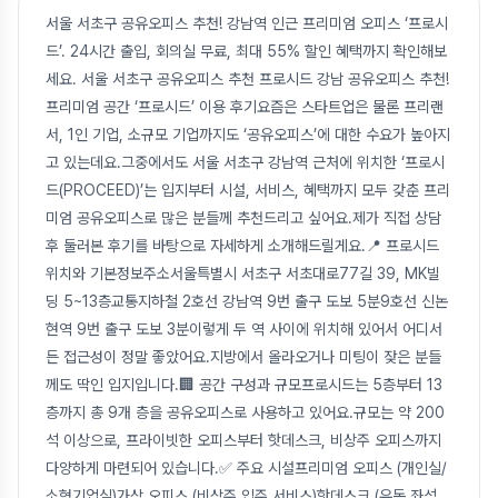
서울 서초구 공유오피스 추천! 강남역 인근 프리미엄 오피스 ‘프로시
드’. 24시간 출입, 회의실 무료, 최대 55% 할인 혜택까지 확인해보
세요. 서울 서초구 공유오피스 추천 프로시드 강남 공유오피스 추천!
프리미엄 공간 ‘프로시드’ 이용 후기요즘은 스타트업은 물론 프리랜
서, 1인 기업, 소규모 기업까지도 ‘공유오피스’에 대한 수요가 높아지
고 있는데요.그중에서도 서울 서초구 강남역 근처에 위치한 ‘프로시
드(PROCEED)’는 입지부터 시설, 서비스, 혜택까지 모두 갖춘 프리
미엄 공유오피스로 많은 분들께 추천드리고 싶어요.제가 직접 상담
후 둘러본 후기를 바탕으로 자세하게 소개해드릴게요.📍 프로시드
위치와 기본정보주소서울특별시 서초구 서초대로77길 39, MK빌
딩 5~13층교통지하철 2호선 강남역 9번 출구 도보 5분9호선 신논
현역 9번 출구 도보 3분이렇게 두 역 사이에 위치해 있어서 어디서
든 접근성이 정말 좋았어요.지방에서 올라오거나 미팅이 잦은 분들
께도 딱인 입지입니다.🏢 공간 구성과 규모프로시드는 5층부터 13
층까지 총 9개 층을 공유오피스로 사용하고 있어요.규모는 약 200
석 이상으로, 프라이빗한 오피스부터 핫데스크, 비상주 오피스까지
다양하게 마련되어 있습니다.✅ 주요 시설프리미엄 오피스 (개인실/
소형기업실)가상 오피스 (비상주 입주 서비스)핫데스크 (유동 좌석