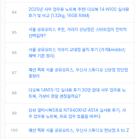
2025년 사무 업무용 노트북 추천! 다오북 14-N100 실사용
94
후기 및 비교 (1.32kg, 16GB RAM)
서울 공유오피스 추천, 가라지 강남점은 스타트업의 전략적
95
선택일까?
서울 공유오피스 가라지 교대점 솔직 후기 (가격&middot;
96
혜택 기준 정리)
패션 특화 서울 공유오피스, 무신사 스튜디오 신당점 장단점
97
총정리
다오북 14N15-12 실사용 후기 30만 원대 사무 업무용 노
98
트북, 가성비 정말 괜찮을까요?
삼성 갤럭시북5프로 NT940XHZ-A51A 실사용 후기, 사
99
무 업무용 노트북, AI로 업무 효율을 바꾸다
100
패션 특화 서울 공유오피스, 무신사 스튜디오 한남점 A to Z