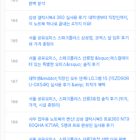
183
완벽 분석
삼성 갤럭시북4 360 실사용 후기: 대학생부터 직장인까지,
184
이 노트북 하나로 끝내는 4가지 이유!
서울 공유오피스 스파크플러스 삼성점, 코엑스 앞 입주 후기
185
와 가격 총정리
서울 공유오피스, 스파크플러스 선릉점 &lsquo;에스컬레이
186
터 있는 특별한 오피스&rsquo; 솔직 후기
대학생&middot;직장인 모두 만족! LG그램 15 (15ZD90R
187
U-GX54K) 실사용 후기 &amp; 최저가 혜택
서울 공유오피스, 스파크플러스 선릉3호점 솔직 후기 (위치,
188
가격, 시설 총정리)
사무 업무용 노트북의 변신! 삼성 갤럭시북5 프로360 NT9
189
60QHA-K71AR, S펜과 AI로 완성된 실사용 후기
서울 공유오피스, 스파크플러스 선릉2호점 선택 이유 완벽