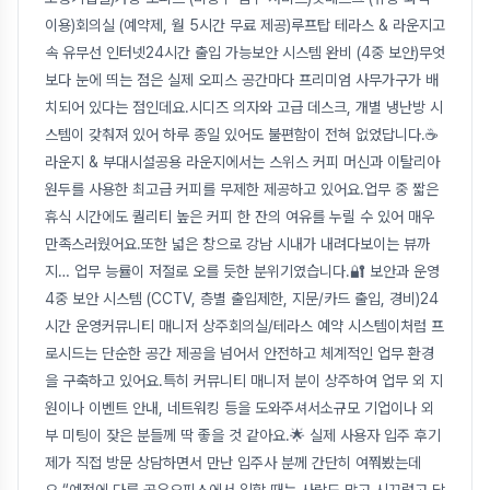
이용)회의실 (예약제, 월 5시간 무료 제공)루프탑 테라스 & 라운지고
속 유무선 인터넷24시간 출입 가능보안 시스템 완비 (4중 보안)무엇
보다 눈에 띄는 점은 실제 오피스 공간마다 프리미엄 사무가구가 배
치되어 있다는 점인데요.시디즈 의자와 고급 데스크, 개별 냉난방 시
스템이 갖춰져 있어 하루 종일 있어도 불편함이 전혀 없었답니다.☕
라운지 & 부대시설공용 라운지에서는 스위스 커피 머신과 이탈리아
원두를 사용한 최고급 커피를 무제한 제공하고 있어요.업무 중 짧은
휴식 시간에도 퀄리티 높은 커피 한 잔의 여유를 누릴 수 있어 매우
만족스러웠어요.또한 넓은 창으로 강남 시내가 내려다보이는 뷰까
지… 업무 능률이 저절로 오를 듯한 분위기였습니다.🔐 보안과 운영
4중 보안 시스템 (CCTV, 층별 출입제한, 지문/카드 출입, 경비)24
시간 운영커뮤니티 매니저 상주회의실/테라스 예약 시스템이처럼 프
로시드는 단순한 공간 제공을 넘어서 안전하고 체계적인 업무 환경
을 구축하고 있어요.특히 커뮤니티 매니저 분이 상주하여 업무 외 지
원이나 이벤트 안내, 네트워킹 등을 도와주셔서소규모 기업이나 외
부 미팅이 잦은 분들께 딱 좋을 것 같아요.🌟 실제 사용자 입주 후기
제가 직접 방문 상담하면서 만난 입주사 분께 간단히 여쭤봤는데