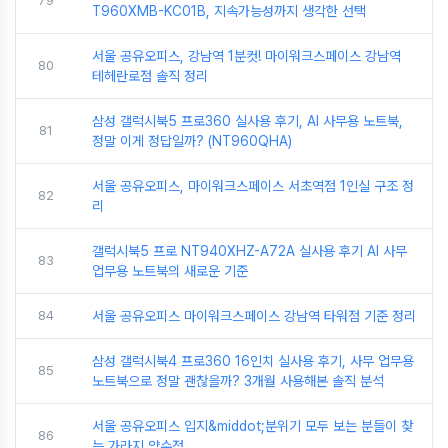
79
T960XMB-KC01B, 지속가능성까지 생각한 선택
서울 공유오피스, 강남역 1분컷! 마이워크스페이스 강남역
80
테헤란로점 솔직 정리
삼성 갤럭시북5 프로360 실사용 후기, AI 사무용 노트북,
81
정말 이게 정답일까? (NT960QHA)
서울 공유오피스, 마이워크스페이스 서초역점 1인실 구조 정
82
리
갤럭시북5 프로 NT940XHZ-A72A 실사용 후기 AI 사무
83
업무용 노트북의 새로운 기준
84
서울 공유오피스 마이워크스페이스 강남역 타워점 기준 정리
삼성 갤럭시북4 프로360 16인치 실사용 후기, 사무 업무용
85
노트북으로 정말 괜찮을까? 3개월 사용해본 솔직 분석
서울 공유오피스 입지&middot;분위기 모두 보는 분들이 찾
86
는 가라지 약수점