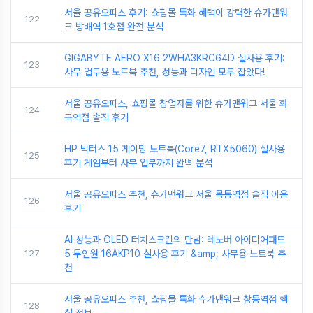
서울 공유오피스 후기: 쇼핑몰 특화 혜택이 강력한 슈가맨워
122
크 방배역 1호점 완전 분석
GIGABYTE AERO X16 2WHA3KRC64D 실사용 후기:
123
사무 업무용 노트북 추천, 성능과 디자인 모두 잡았다!
서울 공유오피스, 쇼핑몰 창업자를 위한 슈가맨워크 서울 화
124
곡역점 솔직 후기
HP 빅터스 15 게이밍 노트북(Core7, RTX5060) 실사용
125
후기 게임부터 사무 업무까지 완벽 분석
서울 공유오피스 추천, 슈가맨워크 서울 목동역점 솔직 이용
126
후기
AI 성능과 OLED 터치스크린의 만남: 레노버 아이디어패드
127
5 투인원 16AKP10 실사용 후기 &amp; 사무용 노트북 추
천
서울 공유오피스 추천, 쇼핑몰 특화 슈가맨워크 창동역점 핵
128