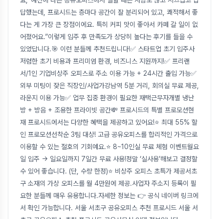
요,“예전에 다른 공유오피스에서 일할 때는 사람도 많고 시끄럽고 답
답했는데, 프로시드는 층마다 공간이 잘 분리되어 있고, 쾌적해서 좋
다는 게 가장 큰 장점이에요. 특히 커피 맛이 좋아서 카페 갈 일이 없
어졌어요.”이렇게 입주 후 만족도가 상당히 높다는 후기를 들을 수
있었답니다.🎯 이런 분들께 추천드립니다!✅ 스타트업 초기 입주사
저렴한 초기 비용과 프리미엄 환경, 비즈니스 지원까지!✅ 프리랜
서/1인 기업비상주 오피스로 주소 이용 가능 + 24시간 출입 가능✅
외부 미팅이 잦은 직장인/사업가강남역 5분 거리, 회의실 무료 제공,
라운지 이용 가능✅ 업무 집중 환경이 필요한 재택근무자개별 냉난
방 + 방음 + 조용한 프라이빗 공간💸 프로시드의 특별 프로모션현
재 프로시드에서는 다양한 혜택을 제공하고 있어요!⭐ 최대 55% 할
인 프로모션선착순 3팀 대상! 고급 공유오피스를 합리적인 가격으로
이용할 수 있는 절호의 기회예요.⭐ 8~10인실 무료 체험 이벤트월요
일 입주 → 일요일까지 7일간 무료 사용!정말 ‘실사용’해보고 결정할
수 있어 좋습니다. (단, 수량 한정)⭐ 비상주 오피스 초특가 제공서초
구 소재의 가상 오피스를 월 4만원에 제공.사업자 주소지 등록이 필
요한 분들께 매우 유용합니다.자세한 정보는 👉 공식 네이버 링크에
서 확인 가능합니다. 서울 서초구 공유오피스 추천 프로시드 서울 서