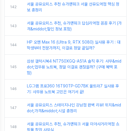
서울 공유오피스 추천 슈가맨워크 서울 선유도역점 핵심 정
142
보 총정리
서울 공유오피스 추천, 슈가맨워크 답십리역점 꼼꼼 후기 (가
143
격&middot;할인 정보 포함)
HP 오멘 Max 16 (Ultra 9, RTX 5080) 실사용 후기 : 대
144
학생부터 전문가까지, 이걸로 정말 끝일까?
삼성 갤럭시북4 NT750XGQ-A51A 솔직 후기: 사무&mid
145
dot;업무용 노트북, 정말 이걸로 괜찮을까? (구매 혜택 포
함)
LG그램 프로360 16T90TP-GD7BK 울트라7 실사용 후
146
기: 사무용 노트북 고민은 여기서 끝!
서울 공유오피스 스테이지나인 강남점 완벽 리뷰! 위치&mid
147
dot;가격&middot;시설 총정리
서울 공유오피스 추천, 슈가맨워크 서울 미아사거리역점 쇼
148
핑몰 창업 사무실