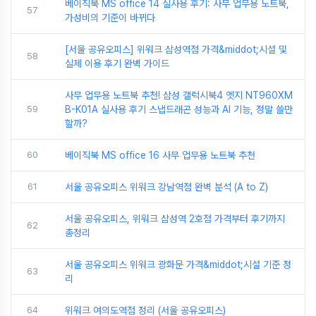
베이직북 MS office 14 실사용 후기: 사무 업무용 노트북,
57
가성비의 기준이 바뀌다
[서울 공유오피스] 위워크 삼성역점 가격&middot;시설 및
58
실제 이용 후기 완벽 가이드
사무 업무용 노트북 추천! 삼성 갤럭시북4 엣지 NT960XM
59
B-K01A 실사용 후기 스냅드래곤 성능과 AI 기능, 정말 쓸만
할까?
60
베이직북 MS office 16 사무 업무용 노트북 추천
61
서울 공유오피스 위워크 강남역점 완벽 분석 (A to Z)
서울 공유오피스, 위워크 삼성역 2호점 가격부터 후기까지
62
총정리
서울 공유오피스 위워크 광화문 가격&middot;시설 기준 정
63
리
64
위워크 여의도역점 정리 (서울 공유오피스)