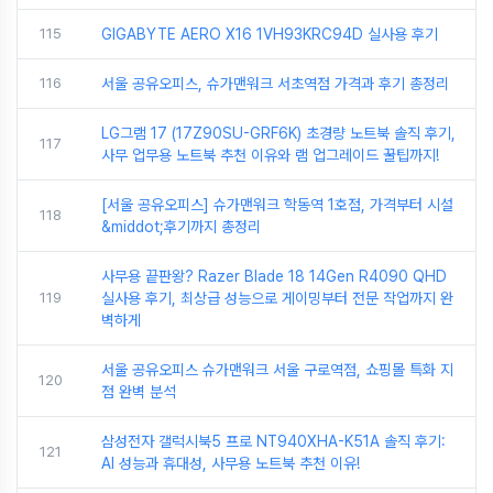
115
GIGABYTE AERO X16 1VH93KRC94D 실사용 후기
116
서울 공유오피스, 슈가맨워크 서초역점 가격과 후기 총정리
LG그램 17 (17Z90SU-GRF6K) 초경량 노트북 솔직 후기,
117
사무 업무용 노트북 추천 이유와 램 업그레이드 꿀팁까지!
[서울 공유오피스] 슈가맨워크 학동역 1호점, 가격부터 시설
118
&middot;후기까지 총정리
사무용 끝판왕? Razer Blade 18 14Gen R4090 QHD
119
실사용 후기, 최상급 성능으로 게이밍부터 전문 작업까지 완
벽하게
서울 공유오피스 슈가맨워크 서울 구로역점, 쇼핑몰 특화 지
120
점 완벽 분석
삼성전자 갤럭시북5 프로 NT940XHA-K51A 솔직 후기:
121
AI 성능과 휴대성, 사무용 노트북 추천 이유!