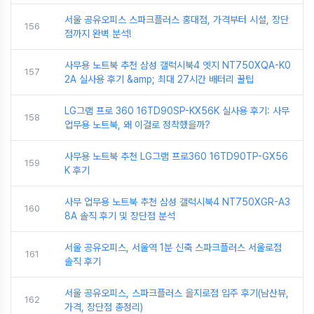
서울 공유오피스 스파크플러스 홍대점, 가격부터 시설, 장단
156
점까지 완벽 분석!
사무용 노트북 추천 삼성 갤럭시북4 엣지 NT750XQA-K0
157
2A 실사용 후기 &amp; 최대 27시간 배터리 꿀팁
LG그램 프로 360 16TD90SP-KX56K 실사용 후기: 사무
158
업무용 노트북, 왜 이걸로 정착했을까?
사무용 노트북 추천 LG그램 프로360 16TD90TP-GX56
159
K 후기
사무 업무용 노트북 추천 삼성 갤럭시북4 NT750XGR-A3
160
8A 솔직 후기 및 장단점 분석
서울 공유오피스, 서울역 1분 신축 스파크플러스 서울로점
161
솔직 후기
서울 공유오피스, 스파크플러스 을지로점 입주 후기(남산뷰,
162
가격, 장단점 총정리)