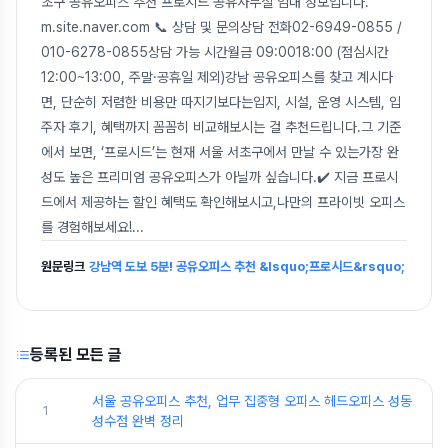
초구 공유오피스 추천 프로시드 공유사무실 임대 정보입니다.
m.site.naver.com 📞 상담 및 문의상담 전화02-6949-0855 /
010-6278-0855상담 가능 시간월금 09:0018:00 (점심시간
12:00~13:00, 주말·공휴일 제외)강남 공유오피스를 찾고 계시다
면, 단순히 저렴한 비용만 따지기보다는입지, 시설, 운영 시스템, 입
주자 후기, 혜택까지 꼼꼼히 비교해보시는 걸 추천드립니다.그 기준
에서 보면, ‘프로시드’는 현재 서울 서초구에서 만날 수 있는가장 완
성도 높은 프리미엄 공유오피스가 아닐까 싶습니다.✔️ 지금 프로시
드에서 제공하는 할인 혜택도 확인해보시고,나만의 프라이빗 오피스
를 경험해보세요!
...
원문링크
강남역 도보 5분! 공유오피스 추천 &lsquo;프로시드&rsquo;
등록된 모든 글
서울 공유오피스 추천, 업무 집중형 오피스 헤드오피스 성동
1
성수점 완벽 정리