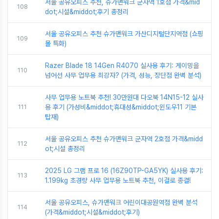
서울 공유오피스 추천, 슈가맨워크 군자역 1호점 가격&mid
108
dot;시설&middot;후기 총정리
서울 공유오피스 추천 슈가맨워크 가산디지털단지역점 (쇼핑
109
몰 특화)
Razer Blade 18 14Gen R4070 실사용 후기: 게이밍을
110
넘어선 사무 업무용 최강자? (가격, 성능, 장단점 완벽 분석)
사무 업무용 노트북 추천! 30만원대 다오북 14N15-12 실사
111
용 후기 (가성비&middot;휴대성&middot;윈도우11 기본
탑재)
서울 공유오피스 추천 슈가맨워크 군자역 2호점 가격&midd
112
ot;시설 총정리
2025 LG 그램 프로 16 (16Z90TP-GA5YK) 실사용 후기:
113
1.199kg 초경량 사무 업무용 노트북 추천, 이걸로 종결!
서울 공유오피스, 슈가맨워크 어린이대공원역점 완벽 분석
114
(가격&middot;시설&middot;후기)