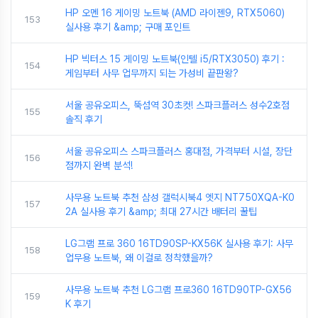
HP 오멘 16 게이밍 노트북 (AMD 라이젠9, RTX5060)
153
실사용 후기 &amp; 구매 포인트
HP 빅터스 15 게이밍 노트북(인텔 i5/RTX3050) 후기 :
154
게임부터 사무 업무까지 되는 가성비 끝판왕?
서울 공유오피스, 뚝섬역 30초컷! 스파크플러스 성수2호점
155
솔직 후기
서울 공유오피스 스파크플러스 홍대점, 가격부터 시설, 장단
156
점까지 완벽 분석!
사무용 노트북 추천 삼성 갤럭시북4 엣지 NT750XQA-K0
157
2A 실사용 후기 &amp; 최대 27시간 배터리 꿀팁
LG그램 프로 360 16TD90SP-KX56K 실사용 후기: 사무
158
업무용 노트북, 왜 이걸로 정착했을까?
사무용 노트북 추천 LG그램 프로360 16TD90TP-GX56
159
K 후기