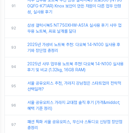
91
0QFG-K71AR) Knox 보안이 만든 차원이 다른 업무 안정
성, 실사용 후기
삼성 갤럭시북5 NT750XHW-A51A 실사용 후기 사무 업
92
무용 노트북, AI로 날개를 달다
2025년 가성비 노트북 추천: 다오북 14-N100 실사용 후
93
기와 장단점 총정리
2025년 사무 업무용 노트북 추천! 다오북 14-N100 실사용
94
후기 및 비교 (1.32kg, 16GB RAM)
서울 공유오피스 추천, 가라지 강남점은 스타트업의 전략적
95
선택일까?
서울 공유오피스 가라지 교대점 솔직 후기 (가격&middot;
96
혜택 기준 정리)
패션 특화 서울 공유오피스, 무신사 스튜디오 신당점 장단점
97
총정리