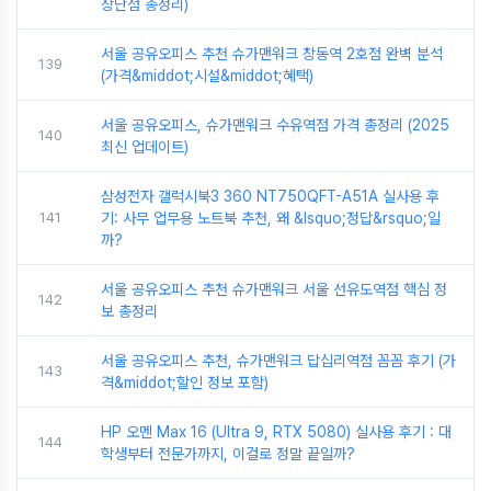
장단점 총정리)
서울 공유오피스 추천 슈가맨워크 창동역 2호점 완벽 분석
139
(가격&middot;시설&middot;혜택)
서울 공유오피스, 슈가맨워크 수유역점 가격 총정리 (2025
140
최신 업데이트)
삼성전자 갤럭시북3 360 NT750QFT-A51A 실사용 후
141
기: 사무 업무용 노트북 추천, 왜 &lsquo;정답&rsquo;일
까?
서울 공유오피스 추천 슈가맨워크 서울 선유도역점 핵심 정
142
보 총정리
서울 공유오피스 추천, 슈가맨워크 답십리역점 꼼꼼 후기 (가
143
격&middot;할인 정보 포함)
HP 오멘 Max 16 (Ultra 9, RTX 5080) 실사용 후기 : 대
144
학생부터 전문가까지, 이걸로 정말 끝일까?