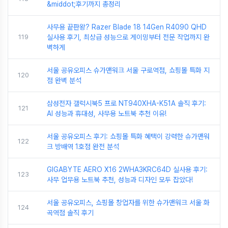
&middot;후기까지 총정리
사무용 끝판왕? Razer Blade 18 14Gen R4090 QHD
119
실사용 후기, 최상급 성능으로 게이밍부터 전문 작업까지 완
벽하게
서울 공유오피스 슈가맨워크 서울 구로역점, 쇼핑몰 특화 지
120
점 완벽 분석
삼성전자 갤럭시북5 프로 NT940XHA-K51A 솔직 후기:
121
AI 성능과 휴대성, 사무용 노트북 추천 이유!
서울 공유오피스 후기: 쇼핑몰 특화 혜택이 강력한 슈가맨워
122
크 방배역 1호점 완전 분석
GIGABYTE AERO X16 2WHA3KRC64D 실사용 후기:
123
사무 업무용 노트북 추천, 성능과 디자인 모두 잡았다!
서울 공유오피스, 쇼핑몰 창업자를 위한 슈가맨워크 서울 화
124
곡역점 솔직 후기