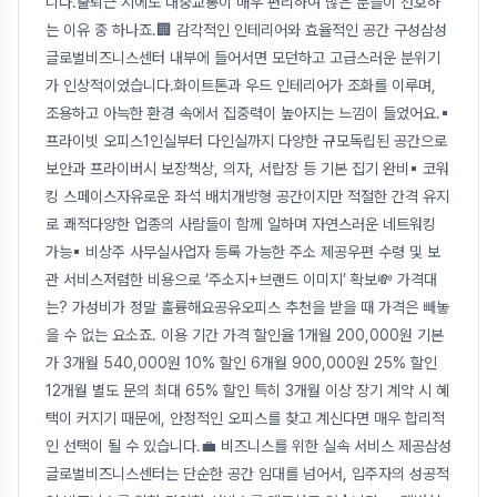
니다.출퇴근 시에도 대중교통이 매우 편리하여 많은 분들이 선호하
는 이유 중 하나죠.🏢 감각적인 인테리어와 효율적인 공간 구성삼성
글로벌비즈니스센터 내부에 들어서면 모던하고 고급스러운 분위기
가 인상적이었습니다.화이트톤과 우드 인테리어가 조화를 이루며,
조용하고 아늑한 환경 속에서 집중력이 높아지는 느낌이 들었어요.▪
프라이빗 오피스1인실부터 다인실까지 다양한 규모독립된 공간으로
보안과 프라이버시 보장책상, 의자, 서랍장 등 기본 집기 완비▪ 코워
킹 스페이스자유로운 좌석 배치개방형 공간이지만 적절한 간격 유지
로 쾌적다양한 업종의 사람들이 함께 일하며 자연스러운 네트워킹
가능▪ 비상주 사무실사업자 등록 가능한 주소 제공우편 수령 및 보
관 서비스저렴한 비용으로 ‘주소지+브랜드 이미지’ 확보💸 가격대
는? 가성비가 정말 훌륭해요공유오피스 추천을 받을 때 가격은 빼놓
을 수 없는 요소죠. 이용 기간 가격 할인율 1개월 200,000원 기본
가 3개월 540,000원 10% 할인 6개월 900,000원 25% 할인
12개월 별도 문의 최대 65% 할인 특히 3개월 이상 장기 계약 시 혜
택이 커지기 때문에, 안정적인 오피스를 찾고 계신다면 매우 합리적
인 선택이 될 수 있습니다.💼 비즈니스를 위한 실속 서비스 제공삼성
글로벌비즈니스센터는 단순한 공간 임대를 넘어서, 입주자의 성공적