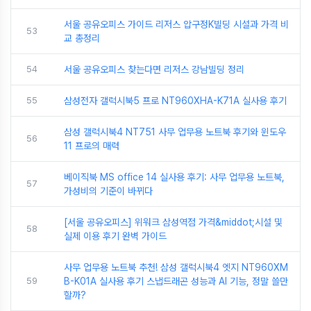
서울 공유오피스 가이드 리저스 압구정K빌딩 시설과 가격 비
53
교 총정리
54
서울 공유오피스 찾는다면 리저스 강남빌딩 정리
55
삼성전자 갤럭시북5 프로 NT960XHA-K71A 실사용 후기
삼성 갤럭시북4 NT751 사무 업무용 노트북 후기와 윈도우
56
11 프로의 매력
베이직북 MS office 14 실사용 후기: 사무 업무용 노트북,
57
가성비의 기준이 바뀌다
[서울 공유오피스] 위워크 삼성역점 가격&middot;시설 및
58
실제 이용 후기 완벽 가이드
사무 업무용 노트북 추천! 삼성 갤럭시북4 엣지 NT960XM
59
B-K01A 실사용 후기 스냅드래곤 성능과 AI 기능, 정말 쓸만
할까?