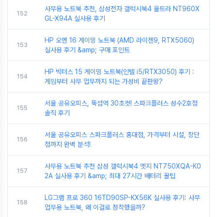
사무용 노트북 추천, 삼성전자 갤럭시북4 울트라 NT960X
152
GL-X94A 실사용 후기
HP 오멘 16 게이밍 노트북 (AMD 라이젠9, RTX5060)
153
실사용 후기 &amp; 구매 포인트
HP 빅터스 15 게이밍 노트북(인텔 i5/RTX3050) 후기 :
154
게임부터 사무 업무까지 되는 가성비 끝판왕?
서울 공유오피스, 뚝섬역 30초컷! 스파크플러스 성수2호점
155
솔직 후기
서울 공유오피스 스파크플러스 홍대점, 가격부터 시설, 장단
156
점까지 완벽 분석!
사무용 노트북 추천 삼성 갤럭시북4 엣지 NT750XQA-K0
157
2A 실사용 후기 &amp; 최대 27시간 배터리 꿀팁
LG그램 프로 360 16TD90SP-KX56K 실사용 후기: 사무
158
업무용 노트북, 왜 이걸로 정착했을까?