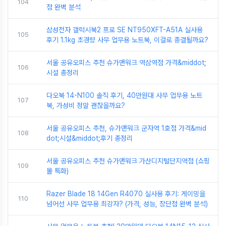
104
점 완벽 분석
삼성전자 갤럭시북2 프로 SE NT950XFT-A51A 실사용
105
후기 1.1kg 초경량 사무 업무용 노트북, 이걸로 종결될까요?
서울 공유오피스 추천 슈가맨워크 역삼역점 가격&middot;
106
시설 총정리
다오북 14-N100 솔직 후기, 40만원대 사무 업무용 노트
107
북, 가성비 정말 괜찮을까요?
서울 공유오피스 추천, 슈가맨워크 군자역 1호점 가격&mid
108
dot;시설&middot;후기 총정리
서울 공유오피스 추천 슈가맨워크 가산디지털단지역점 (쇼핑
109
몰 특화)
Razer Blade 18 14Gen R4070 실사용 후기: 게이밍을
110
넘어선 사무 업무용 최강자? (가격, 성능, 장단점 완벽 분석)