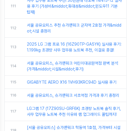
사무 업무용 노트북 추천! 30만원대 다오북 14N15-12 실사
111
용 후기 (가성비&middot;휴대성&middot;윈도우11 기본
탑재)
서울 공유오피스 추천 슈가맨워크 군자역 2호점 가격&midd
112
ot;시설 총정리
2025 LG 그램 프로 16 (16Z90TP-GA5YK) 실사용 후기:
113
1.199kg 초경량 사무 업무용 노트북 추천, 이걸로 종결!
서울 공유오피스, 슈가맨워크 어린이대공원역점 완벽 분석
114
(가격&middot;시설&middot;후기)
115
GIGABYTE AERO X16 1VH93KRC94D 실사용 후기
116
서울 공유오피스, 슈가맨워크 서초역점 가격과 후기 총정리
LG그램 17 (17Z90SU-GRF6K) 초경량 노트북 솔직 후기,
117
사무 업무용 노트북 추천 이유와 램 업그레이드 꿀팁까지!
[서울 공유오피스] 슈가맨워크 학동역 1호점, 가격부터 시설
118