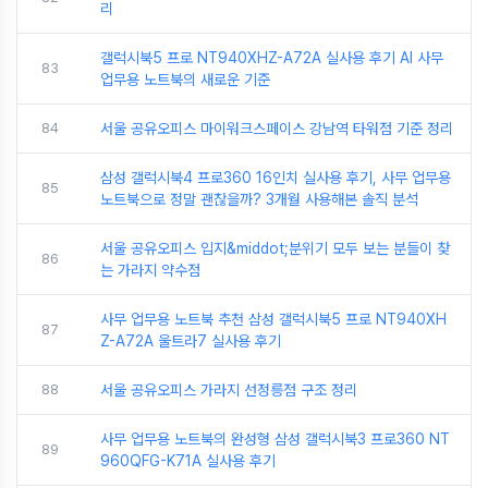
리
갤럭시북5 프로 NT940XHZ-A72A 실사용 후기 AI 사무
83
업무용 노트북의 새로운 기준
84
서울 공유오피스 마이워크스페이스 강남역 타워점 기준 정리
삼성 갤럭시북4 프로360 16인치 실사용 후기, 사무 업무용
85
노트북으로 정말 괜찮을까? 3개월 사용해본 솔직 분석
서울 공유오피스 입지&middot;분위기 모두 보는 분들이 찾
86
는 가라지 약수점
사무 업무용 노트북 추천 삼성 갤럭시북5 프로 NT940XH
87
Z-A72A 울트라7 실사용 후기
88
서울 공유오피스 가라지 선정릉점 구조 정리
사무 업무용 노트북의 완성형 삼성 갤럭시북3 프로360 NT
89
960QFG-K71A 실사용 후기