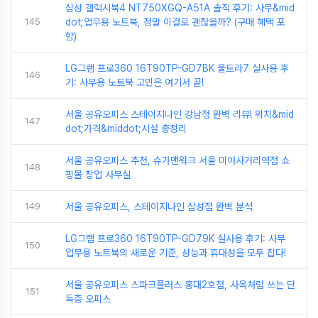
삼성 갤럭시북4 NT750XGQ-A51A 솔직 후기: 사무&mid
145
dot;업무용 노트북, 정말 이걸로 괜찮을까? (구매 혜택 포
함)
LG그램 프로360 16T90TP-GD7BK 울트라7 실사용 후
146
기: 사무용 노트북 고민은 여기서 끝!
서울 공유오피스 스테이지나인 강남점 완벽 리뷰! 위치&mid
147
dot;가격&middot;시설 총정리
서울 공유오피스 추천, 슈가맨워크 서울 미아사거리역점 쇼
148
핑몰 창업 사무실
149
서울 공유오피스, 스테이지나인 삼성점 완벽 분석
LG그램 프로360 16T90TP-GD79K 실사용 후기: 사무
150
업무용 노트북의 새로운 기준, 성능과 휴대성을 모두 잡다!
서울 공유오피스 스파크플러스 홍대2호점, 사옥처럼 쓰는 단
151
독층 오피스