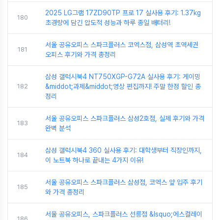
2025 LG그램 17ZD90TP 프로 17 실사용 후기: 1.37kg
180
초경량에 담긴 압도적 성능과 하루 종일 배터리!
서울 공유오피스 스파크플러스 코엑스점, 삼성역 초역세권
181
오피스 후기와 가격 총정리
삼성 갤럭시북4 NT750XGP-G72A 실사용 후기: 게이밍
182
&middot;과제&middot;영상 편집까지! 주말 한정 할인 총
정리
서울 공유오피스 스파크플러스 삼성2호점, 실제 후기와 가격
183
완벽 분석
삼성 갤럭시북4 360 실사용 후기: 대학생부터 직장인까지,
184
이 노트북 하나로 끝내는 4가지 이유!
서울 공유오피스 스파크플러스 삼성점, 코엑스 앞 입주 후기
185
와 가격 총정리
서울 공유오피스, 스파크플러스 선릉점 &lsquo;에스컬레이
186