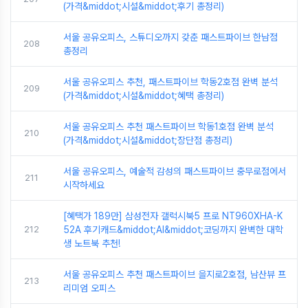
(가격&middot;시설&middot;후기 총정리)
서울 공유오피스, 스튜디오까지 갖춘 패스트파이브 한남점
208
총정리
서울 공유오피스 추천, 패스트파이브 학동2호점 완벽 분석
209
(가격&middot;시설&middot;혜택 총정리)
서울 공유오피스 추천 패스트파이브 학동1호점 완벽 분석
210
(가격&middot;시설&middot;장단점 총정리)
서울 공유오피스, 예술적 감성의 패스트파이브 충무로점에서
211
시작하세요
[혜택가 189만] 삼성전자 갤럭시북5 프로 NT960XHA-K
212
52A 후기캐드&middot;AI&middot;코딩까지 완벽한 대학
생 노트북 추천!
서울 공유오피스 추천 패스트파이브 을지로2호점, 남산뷰 프
213
리미엄 오피스