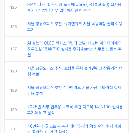
HP 빅터스 15 게이밍 노트북(Core7, RTX5060) 실사용
125
후기 게임부터 사무 업무까지 완벽 분석
서울 공유오피스 추천, 슈가맨워크 서울 목동역점 솔직 이용
126
후기
AI 성능과 OLED 터치스크린의 만남: 레노버 아이디어패드
127
5 투인원 16AKP10 실사용 후기 &amp; 사무용 노트북 추
천
서울 공유오피스 추천, 쇼핑몰 특화 슈가맨워크 창동역점 핵
128
심 정보
서울 공유오피스 추천 슈가맨워크 서울 가산 IT타워점 실제
129
이용 분석
2025년 사무 업무용 노트북 추천 다오북 14-N100 실사용
130
후기와 비교 분석!
40만원대 i5 노트북 추천 베이직북14 Pro 솔직 후기 가성
131
비 끝판왕, 이 가격 실화?