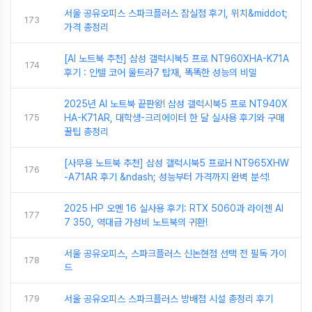
서울 공유오피스 스파크플러스 잠실점 후기, 위치&middot;
173
가격 총정리
[AI 노트북 추천] 삼성 갤럭시북5 프로 NT960XHA-K71A
174
후기 : 인텔 코어 울트라7 탑재, 똑똑한 성능의 비밀
2025년 AI 노트북 끝판왕! 삼성 갤럭시북5 프로 NT940X
175
HA-K71AR, 대학생-크리에이터 한 달 실사용 후기와 구매
꿀팁 총정리
[사무용 노트북 추천] 삼성 갤럭시북5 프로H NT965XHW
176
-A71AR 후기 &ndash; 성능부터 가격까지 완벽 분석!
2025 HP 오멘 16 실사용 후기: RTX 5060과 라이젠 AI
177
7 350, 역대급 가성비 노트북의 귀환!
서울 공유오피스, 스파크플러스 신논현점 선택 전 필독 가이
178
드
179
서울 공유오피스 스파크플러스 방배점 시설 총정리 후기