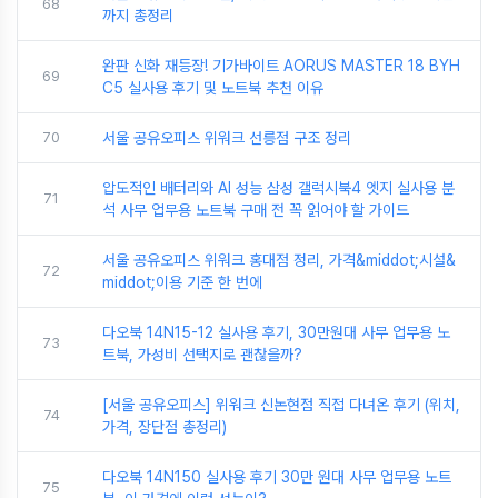
68
까지 총정리
완판 신화 재등장! 기가바이트 AORUS MASTER 18 BYH
69
C5 실사용 후기 및 노트북 추천 이유
70
서울 공유오피스 위워크 선릉점 구조 정리
압도적인 배터리와 AI 성능 삼성 갤럭시북4 엣지 실사용 분
71
석 사무 업무용 노트북 구매 전 꼭 읽어야 할 가이드
서울 공유오피스 위워크 홍대점 정리, 가격&middot;시설&
72
middot;이용 기준 한 번에
다오북 14N15-12 실사용 후기, 30만원대 사무 업무용 노
73
트북, 가성비 선택지로 괜찮을까?
[서울 공유오피스] 위워크 신논현점 직접 다녀온 후기 (위치,
74
가격, 장단점 총정리)
다오북 14N150 실사용 후기 30만 원대 사무 업무용 노트
75