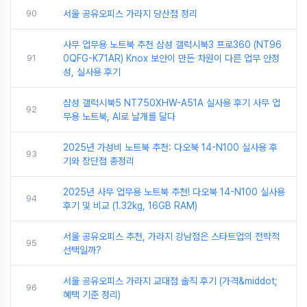
90
서울 공유오피스 가라지 당산점 정리
사무 업무용 노트북 추천 삼성 갤럭시북3 프로360 (NT96
91
0QFG-K71AR) Knox 보안이 만든 차원이 다른 업무 안정
성, 실사용 후기
삼성 갤럭시북5 NT750XHW-A51A 실사용 후기 사무 업
92
무용 노트북, AI로 날개를 달다
2025년 가성비 노트북 추천: 다오북 14-N100 실사용 후
93
기와 장단점 총정리
2025년 사무 업무용 노트북 추천! 다오북 14-N100 실사용
94
후기 및 비교 (1.32kg, 16GB RAM)
서울 공유오피스 추천, 가라지 강남점은 스타트업의 전략적
95
선택일까?
서울 공유오피스 가라지 교대점 솔직 후기 (가격&middot;
96
혜택 기준 정리)