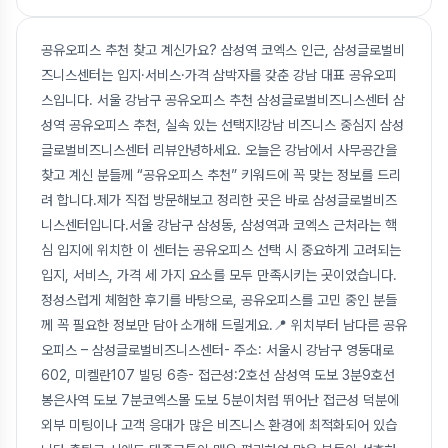
공유오피스 추천 찾고 계신가요? 삼성역 코엑스 인근, 삼성글로벌비
즈니스센터는 입지·서비스·가격 삼박자를 갖춘 강남 대표 공유오피
스입니다. 서울 강남구 공유오피스 추천 삼성글로벌비즈니스센터 삼
성역 공유오피스 추천, 실속 있는 선택지!강남 비즈니스 중심지 삼성
글로벌비즈니스센터 리뷰안녕하세요. 오늘은 강남에서 사무공간을
찾고 계신 분들께 “공유오피스 추천” 키워드에 꼭 맞는 정보를 드리
려 합니다.제가 직접 방문해보고 정리한 곳은 바로 삼성글로벌비즈
니스센터입니다.서울 강남구 삼성동, 삼성역과 코엑스 근처라는 핵
심 입지에 위치한 이 센터는 공유오피스 선택 시 중요하게 고려되는
입지, 서비스, 가격 세 가지 요소를 모두 만족시키는 곳이었습니다.
정성스럽게 체험한 후기를 바탕으로, 공유오피스를 고민 중인 분들
께 꼭 필요한 정보만 담아 소개해 드릴게요.📍 위치부터 남다른 공유
오피스 – 삼성글로벌비즈니스센터- 주소: 서울시 강남구 영동대로
602, 미켈란107 빌딩 6층- 접근성:2호선 삼성역 도보 3분9호선
봉은사역 도보 7분코엑스몰 도보 5분이처럼 뛰어난 접근성 덕분에
외부 미팅이나 고객 응대가 많은 비즈니스 환경에 최적화되어 있습