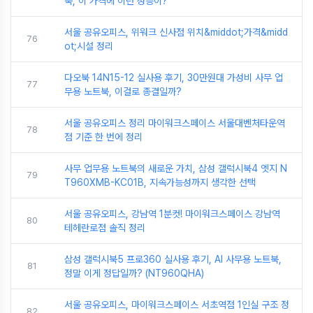
북, 이 가격에 이런 성능이?
서울 공유오피스, 위워크 신사점 위치&middot;가격&midd
76
ot;시설 정리
다오북 14N15-12 실사용 후기, 30만원대 가성비 사무 업
77
무용 노트북, 이걸로 종결일까?
서울 공유오피스 정리 마이워크스페이스 서울대벤처타운역
78
점 기준 한 번에 정리
사무 업무용 노트북의 새로운 가치, 삼성 갤럭시북4 엣지 N
79
T960XMB-KC01B, 지속가능성까지 생각한 선택
서울 공유오피스, 강남역 1분컷! 마이워크스페이스 강남역
80
테헤란로점 솔직 정리
삼성 갤럭시북5 프로360 실사용 후기, AI 사무용 노트북,
81
정말 이게 정답일까? (NT960QHA)
서울 공유오피스, 마이워크스페이스 서초역점 1인실 구조 정
82