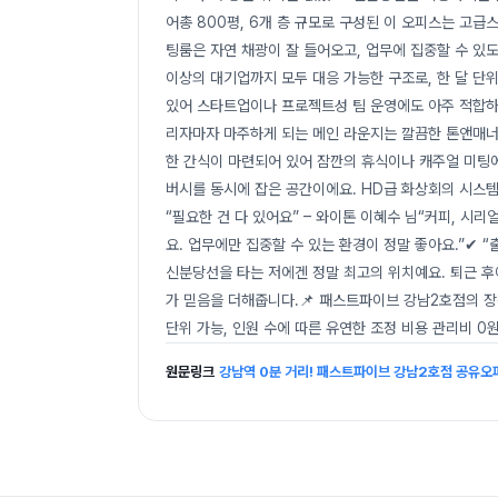
어총 800평, 6개 층 규모로 구성된 이 오피스는 고
팅룸은 자연 채광이 잘 들어오고, 업무에 집중할 수 있
이상의 대기업까지 모두 대응 가능한 구조로, 한 달 단
있어 스타트업이나 프로젝트성 팀 운영에도 아주 적합하죠
리자마자 마주하게 되는 메인 라운지는 깔끔한 톤앤매너
한 간식이 마련되어 있어 잠깐의 휴식이나 캐주얼 미팅
버시를 동시에 잡은 공간이에요. HD급 화상회의 시스템
“필요한 건 다 있어요” – 와이톤 이혜수 님“커피, 시리
요. 업무에만 집중할 수 있는 환경이 정말 좋아요.”✔ “
신분당선을 타는 저에겐 정말 최고의 위치예요. 퇴근 후
가 믿음을 더해줍니다.📌 패스트파이브 강남2호점의 장점
단위 가능, 인원 수에 따른 유연한 조정 비용 관리비 0원
원문링크
강남역 0분 거리! 패스트파이브 강남2호점 공유오