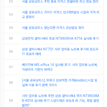
52
서울 공유오피스 추천 종로 리저스 한올타워 최신 정보 정리
서울 공유오피스 가이드 리저스 압구정K빌딩 시설과 가격 비
53
교 총정리
54
서울 공유오피스 찾는다면 리저스 강남빌딩 정리
55
삼성전자 갤럭시북5 프로 NT960XHA-K71A 실사용 후기
삼성 갤럭시북4 NT751 사무 업무용 노트북 후기와 윈도우
56
11 프로의 매력
베이직북 MS office 14 실사용 후기: 사무 업무용 노트북,
57
가성비의 기준이 바뀌다
[서울 공유오피스] 위워크 삼성역점 가격&middot;시설 및
58
실제 이용 후기 완벽 가이드
사무 업무용 노트북 추천! 삼성 갤럭시북4 엣지 NT960XM
59
B-K01A 실사용 후기 스냅드래곤 성능과 AI 기능, 정말 쓸만
할까?