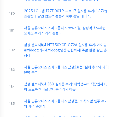
2025 LG그램 17ZD90TP 프로 17 실사용 후기: 1.37kg
180
초경량에 담긴 압도적 성능과 하루 종일 배터리!
서울 공유오피스 스파크플러스 코엑스점, 삼성역 초역세권
181
오피스 후기와 가격 총정리
삼성 갤럭시북4 NT750XGP-G72A 실사용 후기: 게이밍
182
&middot;과제&middot;영상 편집까지! 주말 한정 할인 총
정리
서울 공유오피스 스파크플러스 삼성2호점, 실제 후기와 가격
183
완벽 분석
삼성 갤럭시북4 360 실사용 후기: 대학생부터 직장인까지,
184
이 노트북 하나로 끝내는 4가지 이유!
서울 공유오피스 스파크플러스 삼성점, 코엑스 앞 입주 후기
185
와 가격 총정리