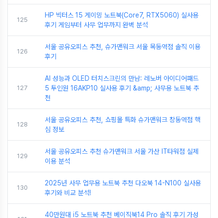
HP 빅터스 15 게이밍 노트북(Core7, RTX5060) 실사용
125
후기 게임부터 사무 업무까지 완벽 분석
서울 공유오피스 추천, 슈가맨워크 서울 목동역점 솔직 이용
126
후기
AI 성능과 OLED 터치스크린의 만남: 레노버 아이디어패드
127
5 투인원 16AKP10 실사용 후기 &amp; 사무용 노트북 추
천
서울 공유오피스 추천, 쇼핑몰 특화 슈가맨워크 창동역점 핵
128
심 정보
서울 공유오피스 추천 슈가맨워크 서울 가산 IT타워점 실제
129
이용 분석
2025년 사무 업무용 노트북 추천 다오북 14-N100 실사용
130
후기와 비교 분석!
40만원대 i5 노트북 추천 베이직북14 Pro 솔직 후기 가성