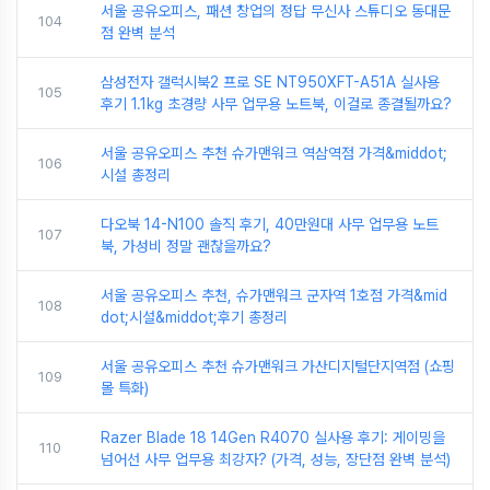
서울 공유오피스, 패션 창업의 정답 무신사 스튜디오 동대문
104
점 완벽 분석
삼성전자 갤럭시북2 프로 SE NT950XFT-A51A 실사용
105
후기 1.1kg 초경량 사무 업무용 노트북, 이걸로 종결될까요?
서울 공유오피스 추천 슈가맨워크 역삼역점 가격&middot;
106
시설 총정리
다오북 14-N100 솔직 후기, 40만원대 사무 업무용 노트
107
북, 가성비 정말 괜찮을까요?
서울 공유오피스 추천, 슈가맨워크 군자역 1호점 가격&mid
108
dot;시설&middot;후기 총정리
서울 공유오피스 추천 슈가맨워크 가산디지털단지역점 (쇼핑
109
몰 특화)
Razer Blade 18 14Gen R4070 실사용 후기: 게이밍을
110
넘어선 사무 업무용 최강자? (가격, 성능, 장단점 완벽 분석)