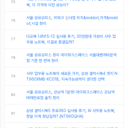
75
북, 이 가격에 이런 성능이?
서울 공유오피스, 위워크 신사점 위치&middot;가격&midd
76
ot;시설 정리
다오북 14N15-12 실사용 후기, 30만원대 가성비 사무 업
77
무용 노트북, 이걸로 종결일까?
서울 공유오피스 정리 마이워크스페이스 서울대벤처타운역
78
점 기준 한 번에 정리
사무 업무용 노트북의 새로운 가치, 삼성 갤럭시북4 엣지 N
79
T960XMB-KC01B, 지속가능성까지 생각한 선택
서울 공유오피스, 강남역 1분컷! 마이워크스페이스 강남역
80
테헤란로점 솔직 정리
삼성 갤럭시북5 프로360 실사용 후기, AI 사무용 노트북,
81
정말 이게 정답일까? (NT960QHA)