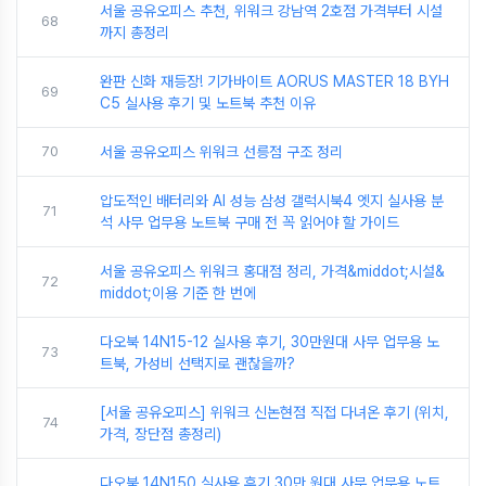
서울 공유오피스 추천, 위워크 강남역 2호점 가격부터 시설
68
까지 총정리
완판 신화 재등장! 기가바이트 AORUS MASTER 18 BYH
69
C5 실사용 후기 및 노트북 추천 이유
70
서울 공유오피스 위워크 선릉점 구조 정리
압도적인 배터리와 AI 성능 삼성 갤럭시북4 엣지 실사용 분
71
석 사무 업무용 노트북 구매 전 꼭 읽어야 할 가이드
서울 공유오피스 위워크 홍대점 정리, 가격&middot;시설&
72
middot;이용 기준 한 번에
다오북 14N15-12 실사용 후기, 30만원대 사무 업무용 노
73
트북, 가성비 선택지로 괜찮을까?
[서울 공유오피스] 위워크 신논현점 직접 다녀온 후기 (위치,
74
가격, 장단점 총정리)
다오북 14N150 실사용 후기 30만 원대 사무 업무용 노트