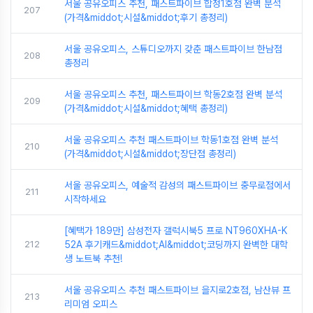
서울 공유오피스 추천, 패스트파이브 합정1호점 완벽 분석
207
(가격&middot;시설&middot;후기 총정리)
서울 공유오피스, 스튜디오까지 갖춘 패스트파이브 한남점
208
총정리
서울 공유오피스 추천, 패스트파이브 학동2호점 완벽 분석
209
(가격&middot;시설&middot;혜택 총정리)
서울 공유오피스 추천 패스트파이브 학동1호점 완벽 분석
210
(가격&middot;시설&middot;장단점 총정리)
서울 공유오피스, 예술적 감성의 패스트파이브 충무로점에서
211
시작하세요
[혜택가 189만] 삼성전자 갤럭시북5 프로 NT960XHA-K
212
52A 후기캐드&middot;AI&middot;코딩까지 완벽한 대학
생 노트북 추천!
서울 공유오피스 추천 패스트파이브 을지로2호점, 남산뷰 프
213
리미엄 오피스