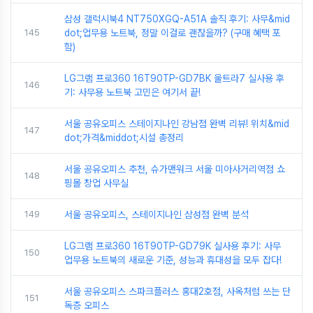
삼성 갤럭시북4 NT750XGQ-A51A 솔직 후기: 사무&mid
145
dot;업무용 노트북, 정말 이걸로 괜찮을까? (구매 혜택 포
함)
LG그램 프로360 16T90TP-GD7BK 울트라7 실사용 후
146
기: 사무용 노트북 고민은 여기서 끝!
서울 공유오피스 스테이지나인 강남점 완벽 리뷰! 위치&mid
147
dot;가격&middot;시설 총정리
서울 공유오피스 추천, 슈가맨워크 서울 미아사거리역점 쇼
148
핑몰 창업 사무실
149
서울 공유오피스, 스테이지나인 삼성점 완벽 분석
LG그램 프로360 16T90TP-GD79K 실사용 후기: 사무
150
업무용 노트북의 새로운 기준, 성능과 휴대성을 모두 잡다!
서울 공유오피스 스파크플러스 홍대2호점, 사옥처럼 쓰는 단
151
독층 오피스