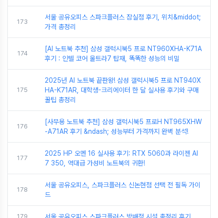
서울 공유오피스 스파크플러스 잠실점 후기, 위치&middot;
173
가격 총정리
[AI 노트북 추천] 삼성 갤럭시북5 프로 NT960XHA-K71A
174
후기 : 인텔 코어 울트라7 탑재, 똑똑한 성능의 비밀
2025년 AI 노트북 끝판왕! 삼성 갤럭시북5 프로 NT940X
175
HA-K71AR, 대학생-크리에이터 한 달 실사용 후기와 구매
꿀팁 총정리
[사무용 노트북 추천] 삼성 갤럭시북5 프로H NT965XHW
176
-A71AR 후기 &ndash; 성능부터 가격까지 완벽 분석!
2025 HP 오멘 16 실사용 후기: RTX 5060과 라이젠 AI
177
7 350, 역대급 가성비 노트북의 귀환!
서울 공유오피스, 스파크플러스 신논현점 선택 전 필독 가이
178
드
179
서울 공유오피스 스파크플러스 방배점 시설 총정리 후기