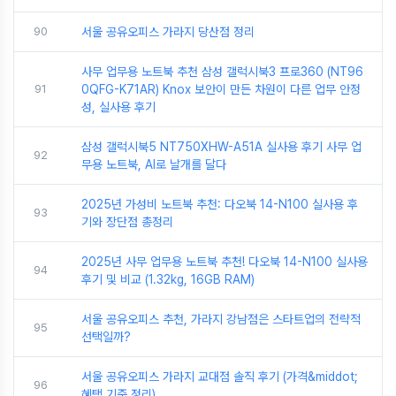
90
서울 공유오피스 가라지 당산점 정리
사무 업무용 노트북 추천 삼성 갤럭시북3 프로360 (NT96
91
0QFG-K71AR) Knox 보안이 만든 차원이 다른 업무 안정
성, 실사용 후기
삼성 갤럭시북5 NT750XHW-A51A 실사용 후기 사무 업
92
무용 노트북, AI로 날개를 달다
2025년 가성비 노트북 추천: 다오북 14-N100 실사용 후
93
기와 장단점 총정리
2025년 사무 업무용 노트북 추천! 다오북 14-N100 실사용
94
후기 및 비교 (1.32kg, 16GB RAM)
서울 공유오피스 추천, 가라지 강남점은 스타트업의 전략적
95
선택일까?
서울 공유오피스 가라지 교대점 솔직 후기 (가격&middot;
96
혜택 기준 정리)