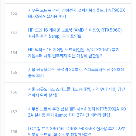
사무용 노트북 추천, 삼성전자 갤럭시북4 울트라 NT960X
152
GL-X94A 실사용 후기
HP 오멘 16 게이밍 노트북 (AMD 라이젠9, RTX5060)
153
실사용 후기 &amp; 구매 포인트
HP 빅터스 15 게이밍 노트북(인텔 i5/RTX3050) 후기 :
154
게임부터 사무 업무까지 되는 가성비 끝판왕?
서울 공유오피스, 뚝섬역 30초컷! 스파크플러스 성수2호점
155
솔직 후기
서울 공유오피스 스파크플러스 홍대점, 가격부터 시설, 장단
156
점까지 완벽 분석!
사무용 노트북 추천 삼성 갤럭시북4 엣지 NT750XQA-K0
157
2A 실사용 후기 &amp; 최대 27시간 배터리 꿀팁
LG그램 프로 360 16TD90SP-KX56K 실사용 후기: 사무
158
업무용 노트북, 왜 이걸로 정착했을까?