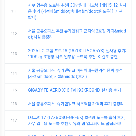
사무 업무용 노트북 추천! 30만원대 다오북 14N15-12 실사
111
용 후기 (가성비&middot;휴대성&middot;윈도우11 기본
탑재)
서울 공유오피스 추천 슈가맨워크 군자역 2호점 가격&midd
112
ot;시설 총정리
2025 LG 그램 프로 16 (16Z90TP-GA5YK) 실사용 후기:
113
1.199kg 초경량 사무 업무용 노트북 추천, 이걸로 종결!
서울 공유오피스, 슈가맨워크 어린이대공원역점 완벽 분석
114
(가격&middot;시설&middot;후기)
115
GIGABYTE AERO X16 1VH93KRC94D 실사용 후기
116
서울 공유오피스, 슈가맨워크 서초역점 가격과 후기 총정리
LG그램 17 (17Z90SU-GRF6K) 초경량 노트북 솔직 후기,
117
사무 업무용 노트북 추천 이유와 램 업그레이드 꿀팁까지!