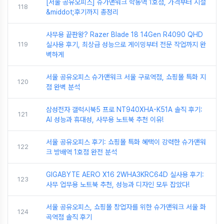
[서울 공유오피스] 슈가맨워크 학동역 1호점, 가격부터 시설
118
&middot;후기까지 총정리
사무용 끝판왕? Razer Blade 18 14Gen R4090 QHD
119
실사용 후기, 최상급 성능으로 게이밍부터 전문 작업까지 완
벽하게
서울 공유오피스 슈가맨워크 서울 구로역점, 쇼핑몰 특화 지
120
점 완벽 분석
삼성전자 갤럭시북5 프로 NT940XHA-K51A 솔직 후기:
121
AI 성능과 휴대성, 사무용 노트북 추천 이유!
서울 공유오피스 후기: 쇼핑몰 특화 혜택이 강력한 슈가맨워
122
크 방배역 1호점 완전 분석
GIGABYTE AERO X16 2WHA3KRC64D 실사용 후기:
123
사무 업무용 노트북 추천, 성능과 디자인 모두 잡았다!
서울 공유오피스, 쇼핑몰 창업자를 위한 슈가맨워크 서울 화
124
곡역점 솔직 후기