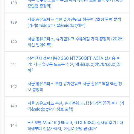
사무 업무용 노트북 추천! 베이직북14 프로 솔직 후기 (A/S,
138
장단점 총정리)
서울 공유오피스 추천 슈가맨워크 창동역 2호점 완벽 분석
139
(가격&middot;시설&middot;혜택)
서울 공유오피스, 슈가맨워크 수유역점 가격 총정리 (2025
140
최신 업데이트)
삼성전자 갤럭시북3 360 NT750QFT-A51A 실사용 후
141
기: 사무 업무용 노트북 추천, 왜 &lsquo;정답&rsquo;일
까?
서울 공유오피스 추천 슈가맨워크 서울 선유도역점 핵심 정
142
보 총정리
서울 공유오피스 추천, 슈가맨워크 답십리역점 꼼꼼 후기 (가
143
격&middot;할인 정보 포함)
HP 오멘 Max 16 (Ultra 9, RTX 5080) 실사용 후기 : 대
144
학생부터 전문가까지, 이걸로 정말 끝일까?