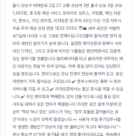
울시 강남구 테헤란로 2길 27 교통 강남역 3번 출구 도보 2분 규모
1,450평, 총 8층 제공 서비스 프라이빗 오피스, 미팅룸, 메인 라운
지, 폰부스, 무인 편의점, 리차징존 등 주차 45인 이상 기업 자주식
무료 주차 제공 상담 번호 1833-5550 🧑‍💼 내부 공간은 어떨까
요?실제 다녀온 느낌 그대로 전해드립니다건물에 들어서면 먼저 로
비의 세련된 분위기가 눈에 띕니다. 깔끔한 화이트톤과 원목이 어우
러진 디자인, 그리고 곳곳에 비치된 식물들은 편안하면서도 집중력
있는 분위기를 연출합니다.엘리베이터를 타고 올라가면 마주하는 메
인 라운지는 정말 탁 트여 있어요. 하루 종일 앉아 있어도 답답함이
없을 정도입니다. 창밖으로는 강남 전경이 한눈에 펼쳐져 있고, 밝은
자연광이 가득 들어오는 구조입니다.✔️ 폰부스에서는 통화 시 프라
이버시를 지킬 수 있고,✔️ 리차징존에서는 짧은 휴식을 취할 수 있습
니다.✔️ 무인 편의점과 택배존도 있어 건물 밖으로 나갈 필요 없이
사무실 내에서 모든 업무가 해결됩니다.이러한 공간 설계 덕분에 단
순히 ‘책상 하나 얻는’ 오피스가 아닌, ‘업무 효율을 끌어올리는 공
간’이라는 느낌이 강하게 들었습니다.👀 사용자 리얼 후기입주사들
의 생생한 경험은?“강남역 2분 컷! 출퇴근이 최고의 복지입니다.”–
루닛 황소연 님“입주 후 F&B 바가 점점 좋아지더라고요. 계속해서