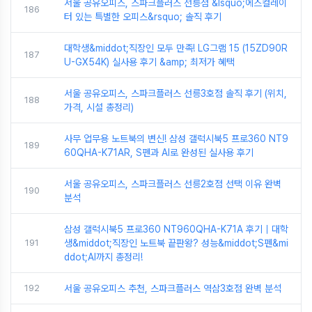
서울 공유오피스, 스파크플러스 선릉점 &lsquo;에스컬레이
186
터 있는 특별한 오피스&rsquo; 솔직 후기
대학생&middot;직장인 모두 만족! LG그램 15 (15ZD90R
187
U-GX54K) 실사용 후기 &amp; 최저가 혜택
서울 공유오피스, 스파크플러스 선릉3호점 솔직 후기 (위치,
188
가격, 시설 총정리)
사무 업무용 노트북의 변신! 삼성 갤럭시북5 프로360 NT9
189
60QHA-K71AR, S펜과 AI로 완성된 실사용 후기
서울 공유오피스, 스파크플러스 선릉2호점 선택 이유 완벽
190
분석
삼성 갤럭시북5 프로360 NT960QHA-K71A 후기｜대학
191
생&middot;직장인 노트북 끝판왕? 성능&middot;S펜&mi
ddot;AI까지 총정리!
192
서울 공유오피스 추천, 스파크플러스 역삼3호점 완벽 분석