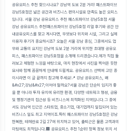
공유오피스 추천 찾으시나요? 강남역 도보 2분 거리! 패스트파이브
강남5호점은 넓은 공간과 비즈니스 편의시설로 만족도 높은 오피스
입니다. 서울 강남 공유오피스 추천 패스트파이브 강남5호점 서울
강남 공유오피스 추천!패스트파이브 강남5호점 리얼 후기와 공간 안
내공유오피스를 찾고 계시다면, 무엇보다 위치와 시설, 그리고 실제
이용자 후기가 중요하시죠? 오늘은 서울 강남 중심, 그중에서도 업
무와 교통의 요지인 강남역 도보 2분 거리에 위치한 초대형 공유오
피스, 패스트파이브 강남5호점을 소개해 드리겠습니다.제가 직접 둘
러보고 체험한 느낌을 바탕으로, 마치 현장에서 사진을 찍어온 듯한
묘사와 함께 꼼꼼하게 안내해 드릴게요. 공유오피스 선택에 고민 중
이시라면 이 글 끝까지 참고해 주세요!📍 강남 공유오피스, 왜
&#x27;강남&#x27;이어야 할까요?서울 강남은 단순히 입지가 좋
을 뿐 아니라 투자 유치에 유리한 환경, 다양한 네트워크 형성, 금융
및 행정기관의 접근성 등 비즈니스에 최적화된 지역입니다.그 중에
서도 강남역 인근은 스타트업, 중소기업, 대기업까지 밀집되어 있는
비즈니스 밀도 최고 지역이죠.특히 패스트파이브 강남5호점은 강남
한복판, 테헤란로 2길 27에 위치하고 있어, 출퇴근은 물론 고객과의
미팅에도 최적입니다.🏢 공유오피스 추천 1순위! 항목 정보 위치 서