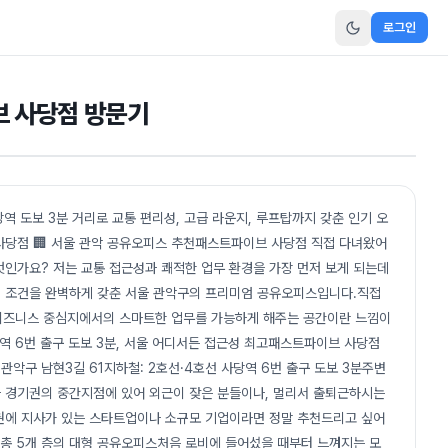
로그인
브 사당점 방문기
역 도보 3분 거리로 교통 편리성, 고급 라운지, 루프탑까지 갖춘 인기 오
사당점 🏢 서울 관악 공유오피스 추천패스트파이브 사당점 직접 다녀왔어
엇인가요? 저는 교통 접근성과 쾌적한 업무 환경을 가장 먼저 보게 되는데
가지 조건을 완벽하게 갖춘 서울 관악구의 프리미엄 공유오피스입니다.직접
닌 비즈니스 중심지에서의 스마트한 업무를 가능하게 해주는 공간이란 느낌이
역 6번 출구 도보 3분, 서울 어디서든 접근성 최고패스트파이브 사당점
관악구 남현3길 61지하철: 2호선·4호선 사당역 6번 출구 도보 3분주변
 경기권의 중간지점에 있어 외근이 잦은 분들이나, 멀리서 출퇴근하시는
권에 지사가 있는 스타트업이나 소규모 기업이라면 정말 추천드리고 싶어
모, 총 5개 층의 대형 공유오피스처음 로비에 들어섰을 때부터 느껴지는 모