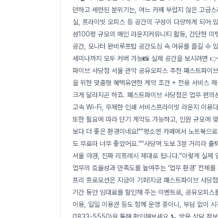
던하고 세련된 분위기는, 여느 카페 부럽지 않은 고급스
실, 프라이빗 오피스 등 공간의 구성이 다양하게 되어 있
성100평 규모의 메인 라운지커뮤니티 활동, 간단한 미
공간, 모니터 완비루프탑 공간도심 속 여유를 즐길 수 
세미나까지 모두 커버 가능📸 실제 공간을 보시려면 
파이브 사당점 서울 관악 공유오피스 추천 패스트파이브 사당
을 위한 맞춤형 혜택유연한 계약 조건 + 전용 서비스
크게 달라지곤 하죠. 패스트파이브 사당점은 업무 편의성
고속 Wi-Fi, 무제한 인쇄 서비스프라이빗 라운지 이용
또한 필요에 따라 단기 계약도 가능하고, 인원 규모에 맞
보다 더 좋은 환경이네요!"“평소엔 카페에서 노트북으로
도 무료라 너무 좋았어요.”“사당역 도보 3분 거리라 
서울 야경, 진짜 리프레시 제대로 됩니다.”이렇게 실제
업무의 효율성과 만족도를 높여주는 ‘업무 환경’ 전체를
프리 프로모션은 지금이 기회!지금 패스트파이브 사당점
기간 동안 임대료를 할인해 주는 이벤트로, 공유오피스
이용, 일일 이용권 등도 함께 운영 중이니, 부담 없이 
(1833-5550)을 통해 확인해보세요.📞 방문 상담 정