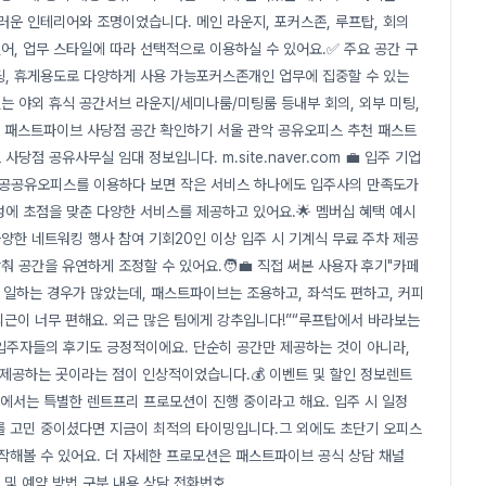
러운 인테리어와 조명이었습니다. 메인 라운지, 포커스존, 루프탑, 회의
어, 업무 스타일에 따라 선택적으로 이용하실 수 있어요.✅ 주요 공간 구
팅, 휴게용도로 다양하게 사용 가능포커스존개인 업무에 집중할 수 있는
있는 야외 휴식 공간서브 라운지/세미나룸/미팅룸 등내부 회의, 외부 미팅,
 패스트파이브 사당점 공간 확인하기 서울 관악 공유오피스 추천 패스트
점 공유사무실 임대 정보입니다. m.site.naver.com 💼 입주 기업
 제공공유오피스를 이용하다 보면 작은 서비스 하나에도 입주사의 만족도가
에 초점을 맞춘 다양한 서비스를 제공하고 있어요.🌟 멤버십 혜택 예시
다양한 네트워킹 행사 참여 기회20인 이상 입주 시 기계식 무료 주차 제공
춰 공간을 유연하게 조정할 수 있어요.🧑‍💼 직접 써본 사용자 후기"카페
 일하는 경우가 많았는데, 패스트파이브는 조용하고, 좌석도 편하고, 커피
출퇴근이 너무 편해요. 외근 많은 팀에게 강추입니다!”“루프탑에서 바라보는
 입주자들의 후기도 긍정적이에요. 단순히 공간만 제공하는 것이 아니라,
 제공하는 곳이라는 점이 인상적이었습니다.💰 이벤트 및 할인 정보렌트
에서는 특별한 렌트프리 프로모션이 진행 중이라고 해요. 입주 시 일정
를 고민 중이셨다면 지금이 최적의 타이밍입니다.그 외에도 초단기 오피스
시작해볼 수 있어요. 더 자세한 프로모션은 패스트파이브 공식 상담 채널
보 및 예약 방법 구분 내용 상담 전화번호
...