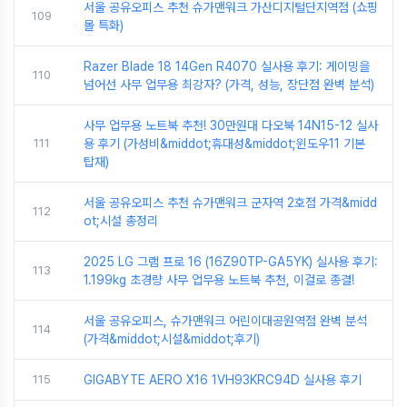
서울 공유오피스 추천 슈가맨워크 가산디지털단지역점 (쇼핑
109
몰 특화)
Razer Blade 18 14Gen R4070 실사용 후기: 게이밍을
110
넘어선 사무 업무용 최강자? (가격, 성능, 장단점 완벽 분석)
사무 업무용 노트북 추천! 30만원대 다오북 14N15-12 실사
111
용 후기 (가성비&middot;휴대성&middot;윈도우11 기본
탑재)
서울 공유오피스 추천 슈가맨워크 군자역 2호점 가격&midd
112
ot;시설 총정리
2025 LG 그램 프로 16 (16Z90TP-GA5YK) 실사용 후기:
113
1.199kg 초경량 사무 업무용 노트북 추천, 이걸로 종결!
서울 공유오피스, 슈가맨워크 어린이대공원역점 완벽 분석
114
(가격&middot;시설&middot;후기)
115
GIGABYTE AERO X16 1VH93KRC94D 실사용 후기