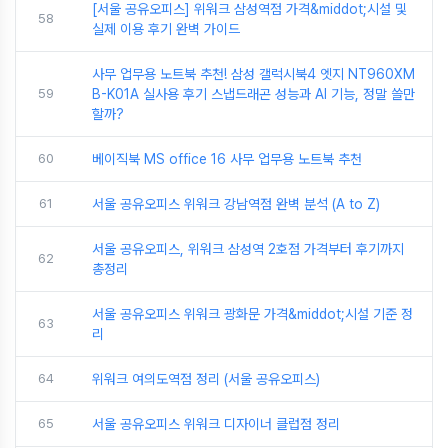
[서울 공유오피스] 위워크 삼성역점 가격&middot;시설 및
58
실제 이용 후기 완벽 가이드
사무 업무용 노트북 추천! 삼성 갤럭시북4 엣지 NT960XM
59
B-K01A 실사용 후기 스냅드래곤 성능과 AI 기능, 정말 쓸만
할까?
60
베이직북 MS office 16 사무 업무용 노트북 추천
61
서울 공유오피스 위워크 강남역점 완벽 분석 (A to Z)
서울 공유오피스, 위워크 삼성역 2호점 가격부터 후기까지
62
총정리
서울 공유오피스 위워크 광화문 가격&middot;시설 기준 정
63
리
64
위워크 여의도역점 정리 (서울 공유오피스)
65
서울 공유오피스 위워크 디자이너 클럽점 정리