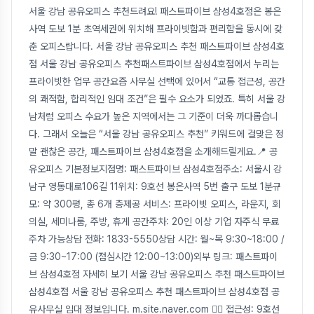
서울 강남 공유오피스 추천드려요! 패스트파이브 삼성4호점은 봉은
사역 도보 1분 초역세권에 위치해 프라이빗함과 편리함을 동시에 갖
춘 오피스랍니다. 서울 강남 공유오피스 추천 패스트파이브 삼성4호
점 서울 강남 공유오피스 추천패스트파이브 삼성4호점에서 누리는
프라이빗한 업무 공간요즘 사무실 선택에 있어서 “교통 접근성, 공간
의 쾌적함, 합리적인 임대 조건”은 필수 요소가 되었죠. 특히 서울 강
남처럼 오피스 수요가 높은 지역에서는 그 기준이 더욱 까다롭습니
다. 그래서 오늘은 “서울 강남 공유오피스 추천” 키워드에 걸맞은 정
말 괜찮은 공간, 패스트파이브 삼성4호점을 소개해드릴게요.📍 공
유오피스 기본정보지점명: 패스트파이브 삼성4호점주소: 서울시 강
남구 영동대로106길 11위치: 9호선 봉은사역 5번 출구 도보 1분규
모: 약 300평, 총 6개 층제공 서비스: 프라이빗 오피스, 라운지, 회
의실, 세미나룸, 주방, 휴게 공간주차: 20인 이상 기업 자주식 무료
주차 가능상담 전화: 1833-5550상담 시간: 월~목 9:30~18:00 /
금 9:30~17:00 (점심시간 12:00~13:00)외부 링크: 패스트파이
브 삼성4호점 자세히 보기 서울 강남 공유오피스 추천 패스트파이브
삼성4호점 서울 강남 공유오피스 추천 패스트파이브 삼성4호점 공
유사무실 임대 정보입니다. m.site.naver.com 🚶‍♀️ 접근성: 9호선