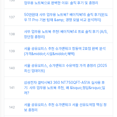
136
업무용 노트북으로 완벽한 이유: 솔직 후기 및 총정리
50만원대 사무 업무용 노트북? 베이직북16 솔직 후기(윈도
137
우 11 Pro 기본 탑재 &amp; 경쟁 모델 비교 분석까지)
사무 업무용 노트북 추천! 베이직북14 프로 솔직 후기 (A/S,
138
장단점 총정리)
서울 공유오피스 추천 슈가맨워크 창동역 2호점 완벽 분석
139
(가격&middot;시설&middot;혜택)
서울 공유오피스, 슈가맨워크 수유역점 가격 총정리 (2025
140
최신 업데이트)
삼성전자 갤럭시북3 360 NT750QFT-A51A 실사용 후
141
기: 사무 업무용 노트북 추천, 왜 &lsquo;정답&rsquo;일
까?
서울 공유오피스 추천 슈가맨워크 서울 선유도역점 핵심 정
142
보 총정리