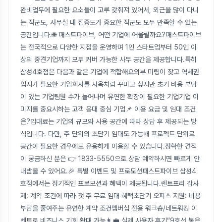
완비업무에 필요한 요소들이 고루 갖춰져 있어서, 외근을 많이 다니
는 직군도, 사무실 내 집중도가 중요한 직군도 모두 만족할 수 있는
공간입니다.🌐 패스트파이브, 어떤 기업에 어울릴까요?패스트파이브
는 전국적으로 다양한 지점을 운영하며 1인 스타트업부터 50인 이
상의 중견기업까지 모두 커버 가능한 사무 공간을 제공합니다.특히
삼성4호점은 다음과 같은 기업에 적합해요외부 미팅이 잦고 역세권
입지가 필요한 기업회사를 사옥처럼 꾸미고 싶지만 초기 비용 부담
이 있는 기업팀원 수가 늘어나며 유연한 확장이 필요한 기업기업 이
미지를 중요시하는 고객 응대 중심 기업📌 이용 요금 및 임대 조건
은?임대료는 기업의 규모와 사용 공간에 따라 상담 후 제공되는 방
식입니다. 다만, 주 단위의 초단기 임대도 가능해 프로젝트 단위로
공간이 필요한 경우에도 유용하게 이용할 수 있습니다.정확한 견적
이 궁금하신 분은 👉 1833-5550으로 상담 예약하시면 빠르게 안
내받을 수 있어요.🎉 특별 이벤트 및 프로모션패스트파이브 삼성4
호점에서는 정기적인 프로모션과 혜택이 제공됩니다.렌트프리 감사
제: 계약 조건에 따라 첫 주 무료 임대 혜택초단기 오피스 지원: 비용
부담을 줄여주는 유연한 계약 조건멤버십 전용 워크숍/네트워킹 이
벤트로 비즈니스 기회 확대 가능👩‍💼 실제 사용자 후기“9호선 봉은