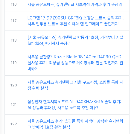
116
서울 공유오피스, 슈가맨워크 서초역점 가격과 후기 총정리
LG그램 17 (17Z90SU-GRF6K) 초경량 노트북 솔직 후기,
117
사무 업무용 노트북 추천 이유와 램 업그레이드 꿀팁까지!
[서울 공유오피스] 슈가맨워크 학동역 1호점, 가격부터 시설
118
&middot;후기까지 총정리
사무용 끝판왕? Razer Blade 18 14Gen R4090 QHD
119
실사용 후기, 최상급 성능으로 게이밍부터 전문 작업까지 완
벽하게
서울 공유오피스 슈가맨워크 서울 구로역점, 쇼핑몰 특화 지
120
점 완벽 분석
삼성전자 갤럭시북5 프로 NT940XHA-K51A 솔직 후기:
121
AI 성능과 휴대성, 사무용 노트북 추천 이유!
서울 공유오피스 후기: 쇼핑몰 특화 혜택이 강력한 슈가맨워
122
크 방배역 1호점 완전 분석