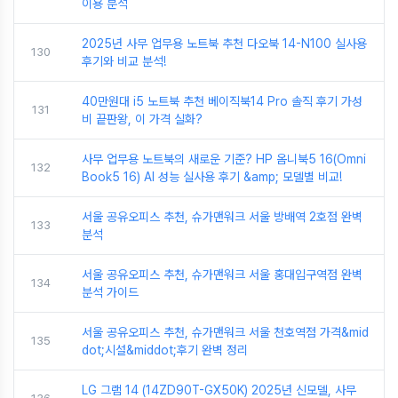
이용 분석
2025년 사무 업무용 노트북 추천 다오북 14-N100 실사용
130
후기와 비교 분석!
40만원대 i5 노트북 추천 베이직북14 Pro 솔직 후기 가성
131
비 끝판왕, 이 가격 실화?
사무 업무용 노트북의 새로운 기준? HP 옴니북5 16(Omni
132
Book5 16) AI 성능 실사용 후기 &amp; 모델별 비교!
서울 공유오피스 추천, 슈가맨워크 서울 방배역 2호점 완벽
133
분석
서울 공유오피스 추천, 슈가맨워크 서울 홍대입구역점 완벽
134
분석 가이드
서울 공유오피스 추천, 슈가맨워크 서울 천호역점 가격&mid
135
dot;시설&middot;후기 완벽 정리
LG 그램 14 (14ZD90T-GX50K) 2025년 신모델, 사무