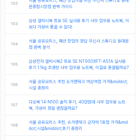
서울 공유오피스, 패션 창업가를 위한 무신사 스튜디오 동대
102
문종합시장점 완벽 가이드
삼성 갤럭시북 프로 SE 실사용 후기 사무 업무용 노트북, 이
103
보다 가성비 좋을 수 없다!
서울 공유오피스, 패션 창업의 정답 무신사 스튜디오 동대문
104
점 완벽 분석
삼성전자 갤럭시북2 프로 SE NT950XFT-A51A 실사용
105
후기 1.1kg 초경량 사무 업무용 노트북, 이걸로 종결될까요?
서울 공유오피스 추천 슈가맨워크 역삼역점 가격&middot;
106
시설 총정리
다오북 14-N100 솔직 후기, 40만원대 사무 업무용 노트
107
북, 가성비 정말 괜찮을까요?
서울 공유오피스 추천, 슈가맨워크 군자역 1호점 가격&mid
108
dot;시설&middot;후기 총정리