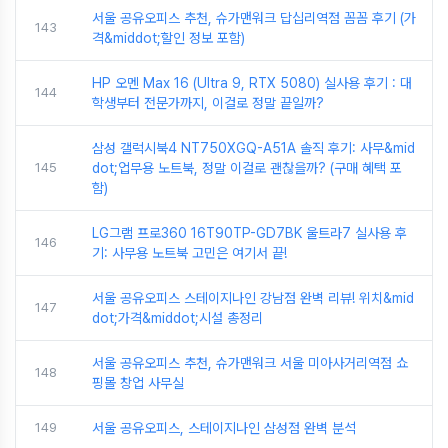
서울 공유오피스 추천, 슈가맨워크 답십리역점 꼼꼼 후기 (가
143
격&middot;할인 정보 포함)
HP 오멘 Max 16 (Ultra 9, RTX 5080) 실사용 후기 : 대
144
학생부터 전문가까지, 이걸로 정말 끝일까?
삼성 갤럭시북4 NT750XGQ-A51A 솔직 후기: 사무&mid
145
dot;업무용 노트북, 정말 이걸로 괜찮을까? (구매 혜택 포
함)
LG그램 프로360 16T90TP-GD7BK 울트라7 실사용 후
146
기: 사무용 노트북 고민은 여기서 끝!
서울 공유오피스 스테이지나인 강남점 완벽 리뷰! 위치&mid
147
dot;가격&middot;시설 총정리
서울 공유오피스 추천, 슈가맨워크 서울 미아사거리역점 쇼
148
핑몰 창업 사무실
149
서울 공유오피스, 스테이지나인 삼성점 완벽 분석