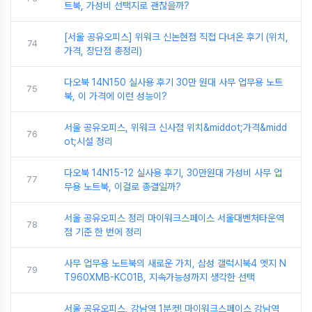
트북, 가성비 선택지로 괜찮을까?
[서울 공유오피스] 위워크 신논현점 직접 다녀온 후기 (위치,
74
가격, 장단점 총정리)
다오북 14N150 실사용 후기 30만 원대 사무 업무용 노트
75
북, 이 가격에 이런 성능이?
서울 공유오피스, 위워크 신사점 위치&middot;가격&midd
76
ot;시설 정리
다오북 14N15-12 실사용 후기, 30만원대 가성비 사무 업
77
무용 노트북, 이걸로 종결일까?
서울 공유오피스 정리 마이워크스페이스 서울대벤처타운역
78
점 기준 한 번에 정리
사무 업무용 노트북의 새로운 가치, 삼성 갤럭시북4 엣지 N
79
T960XMB-KC01B, 지속가능성까지 생각한 선택
서울 공유오피스, 강남역 1분컷! 마이워크스페이스 강남역