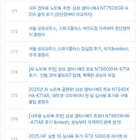
사무 업무용 노트북 추천: 삼성 갤럭시북4 NT750XGR-A
171
31A 솔직 후기 (장단점부터 비교까지)
서울 공유오피스, 스파크플러스 여의도점 가격부터 장단점까
172
지 총정리
서울 공유오피스 스파크플러스 잠실점 후기, 위치&middot;
173
가격 총정리
[AI 노트북 추천] 삼성 갤럭시북5 프로 NT960XHA-K71A
174
후기 : 인텔 코어 울트라7 탑재, 똑똑한 성능의 비밀
2025년 AI 노트북 끝판왕! 삼성 갤럭시북5 프로 NT940X
175
HA-K71AR, 대학생-크리에이터 한 달 실사용 후기와 구매
꿀팁 총정리
[사무용 노트북 추천] 삼성 갤럭시북5 프로H NT965XHW
176
-A71AR 후기 &ndash; 성능부터 가격까지 완벽 분석!
2025 HP 오멘 16 실사용 후기: RTX 5060과 라이젠 AI
177