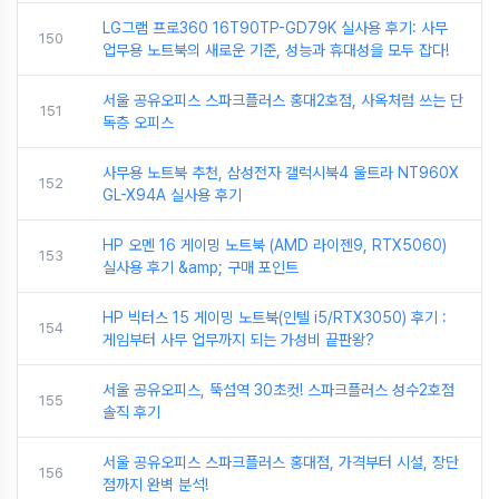
LG그램 프로360 16T90TP-GD79K 실사용 후기: 사무
150
업무용 노트북의 새로운 기준, 성능과 휴대성을 모두 잡다!
서울 공유오피스 스파크플러스 홍대2호점, 사옥처럼 쓰는 단
151
독층 오피스
사무용 노트북 추천, 삼성전자 갤럭시북4 울트라 NT960X
152
GL-X94A 실사용 후기
HP 오멘 16 게이밍 노트북 (AMD 라이젠9, RTX5060)
153
실사용 후기 &amp; 구매 포인트
HP 빅터스 15 게이밍 노트북(인텔 i5/RTX3050) 후기 :
154
게임부터 사무 업무까지 되는 가성비 끝판왕?
서울 공유오피스, 뚝섬역 30초컷! 스파크플러스 성수2호점
155
솔직 후기
서울 공유오피스 스파크플러스 홍대점, 가격부터 시설, 장단
156
점까지 완벽 분석!