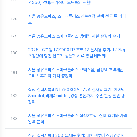
7 350, 역대급 가성비 노트북의 귀환!
서울 공유오피스, 스파크플러스 신논현점 선택 전 필독 가이
178
드
179
서울 공유오피스 스파크플러스 방배점 시설 총정리 후기
2025 LG그램 17ZD90TP 프로 17 실사용 후기: 1.37kg
180
초경량에 담긴 압도적 성능과 하루 종일 배터리!
서울 공유오피스 스파크플러스 코엑스점, 삼성역 초역세권
181
오피스 후기와 가격 총정리
삼성 갤럭시북4 NT750XGP-G72A 실사용 후기: 게이밍
182
&middot;과제&middot;영상 편집까지! 주말 한정 할인 총
정리
서울 공유오피스 스파크플러스 삼성2호점, 실제 후기와 가격
183
완벽 분석
삼성 갤럭시북4 360 실사용 후기: 대학생부터 직장인까지,