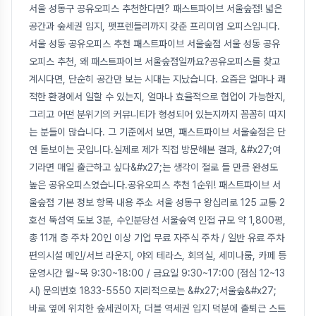
서울 성동구 공유오피스 추천한다면? 패스트파이브 서울숲점! 넓은
공간과 숲세권 입지, 펫프렌들리까지 갖춘 프리미엄 오피스입니다.
서울 성동 공유오피스 추천 패스트파이브 서울숲점 서울 성동 공유
오피스 추천, 왜 패스트파이브 서울숲점일까요?공유오피스를 찾고
계시다면, 단순히 공간만 보는 시대는 지났습니다. 요즘은 얼마나 쾌
적한 환경에서 일할 수 있는지, 얼마나 효율적으로 협업이 가능한지,
그리고 어떤 분위기의 커뮤니티가 형성되어 있는지까지 꼼꼼히 따지
는 분들이 많습니다. 그 기준에서 보면, 패스트파이브 서울숲점은 단
연 돋보이는 곳입니다.실제로 제가 직접 방문해본 결과, &#x27;여
기라면 매일 출근하고 싶다&#x27;는 생각이 절로 들 만큼 완성도
높은 공유오피스였습니다.공유오피스 추천 1순위! 패스트파이브 서
울숲점 기본 정보 항목 내용 주소 서울 성동구 왕십리로 125 교통 2
호선 뚝섬역 도보 3분, 수인분당선 서울숲역 인접 규모 약 1,800평,
총 11개 층 주차 20인 이상 기업 무료 자주식 주차 / 일반 유료 주차
편의시설 메인/서브 라운지, 야외 테라스, 회의실, 세미나룸, 카페 등
운영시간 월~목 9:30~18:00 / 금요일 9:30~17:00 (점심 12~13
시) 문의번호 1833-5550 지리적으로는 &#x27;서울숲&#x27;
바로 옆에 위치한 숲세권이자, 더블 역세권 입지 덕분에 출퇴근 스트