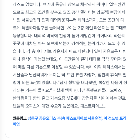
레스도 없습니다. 여기에 통유리 창으로 채광까지 뛰어나 업무 환경
으로도 최고의 조건을 갖추고 있죠.공간 퀄리티는 압도적! 현장에서
느낀 서울숲점의 진짜 매력라운지부터 테라스까지, 모든 공간이 다
르게 특별하다입구를 들어서면 보이는 2층 메인 라운지는 말 그대로
웅장합니다. 대리석 바닥에 천장이 높아 개방감이 뛰어나고, 라운지
곳곳에 배치된 아트 오브제 덕분에 감성적인 분위기까지 느낄 수 있
습니다. 각 층마다 서브 라운지가 따로 마련되어 있어 자유로운 미팅
이나 휴식이 가능했는데요, 이 공간들이 컬러 테마로 각각 꾸며져 있
어 매일 다른 기분으로 이용할 수 있습니다.특히 야외 테라스에서는
서울숲과 남산타워가 보이는 탁 트인 뷰를 자랑해, 잠깐의 휴식도 힐
링이 되는 느낌이었습니다.“잠시 창밖을 내다보면, 복잡한 마음이 정
리되는 기분이 들어요.” - 실제 멤버 인터뷰 중펫프렌들리 오피스,
반려동물과 함께 출근 가능요즘 MZ세대 창업자들 사이에서는 펫프
렌들리 오피스에 대한 수요가 높은데요, 패스트파이브
...
원문링크
성동구 공유오피스 추천! 패스트파이브 서울숲점, 이 정도면 프리
미엄