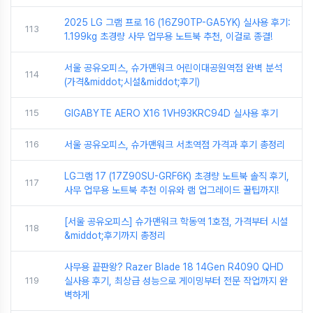
2025 LG 그램 프로 16 (16Z90TP-GA5YK) 실사용 후기:
113
1.199kg 초경량 사무 업무용 노트북 추천, 이걸로 종결!
서울 공유오피스, 슈가맨워크 어린이대공원역점 완벽 분석
114
(가격&middot;시설&middot;후기)
115
GIGABYTE AERO X16 1VH93KRC94D 실사용 후기
116
서울 공유오피스, 슈가맨워크 서초역점 가격과 후기 총정리
LG그램 17 (17Z90SU-GRF6K) 초경량 노트북 솔직 후기,
117
사무 업무용 노트북 추천 이유와 램 업그레이드 꿀팁까지!
[서울 공유오피스] 슈가맨워크 학동역 1호점, 가격부터 시설
118
&middot;후기까지 총정리
사무용 끝판왕? Razer Blade 18 14Gen R4090 QHD
119
실사용 후기, 최상급 성능으로 게이밍부터 전문 작업까지 완
벽하게