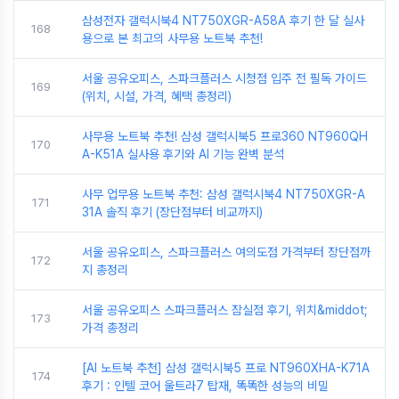
삼성전자 갤럭시북4 NT750XGR-A58A 후기 한 달 실사
168
용으로 본 최고의 사무용 노트북 추천!
서울 공유오피스, 스파크플러스 시청점 입주 전 필독 가이드
169
(위치, 시설, 가격, 혜택 총정리)
사무용 노트북 추천! 삼성 갤럭시북5 프로360 NT960QH
170
A-K51A 실사용 후기와 AI 기능 완벽 분석
사무 업무용 노트북 추천: 삼성 갤럭시북4 NT750XGR-A
171
31A 솔직 후기 (장단점부터 비교까지)
서울 공유오피스, 스파크플러스 여의도점 가격부터 장단점까
172
지 총정리
서울 공유오피스 스파크플러스 잠실점 후기, 위치&middot;
173
가격 총정리
[AI 노트북 추천] 삼성 갤럭시북5 프로 NT960XHA-K71A
174
후기 : 인텔 코어 울트라7 탑재, 똑똑한 성능의 비밀