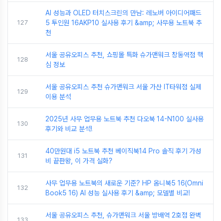
AI 성능과 OLED 터치스크린의 만남: 레노버 아이디어패드
127
5 투인원 16AKP10 실사용 후기 &amp; 사무용 노트북 추
천
서울 공유오피스 추천, 쇼핑몰 특화 슈가맨워크 창동역점 핵
128
심 정보
서울 공유오피스 추천 슈가맨워크 서울 가산 IT타워점 실제
129
이용 분석
2025년 사무 업무용 노트북 추천 다오북 14-N100 실사용
130
후기와 비교 분석!
40만원대 i5 노트북 추천 베이직북14 Pro 솔직 후기 가성
131
비 끝판왕, 이 가격 실화?
사무 업무용 노트북의 새로운 기준? HP 옴니북5 16(Omni
132
Book5 16) AI 성능 실사용 후기 &amp; 모델별 비교!
서울 공유오피스 추천, 슈가맨워크 서울 방배역 2호점 완벽
133