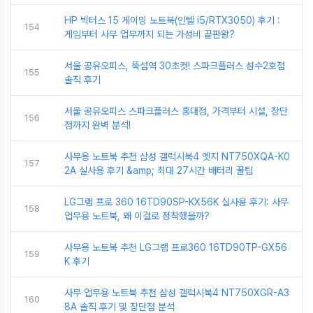
HP 빅터스 15 게이밍 노트북(인텔 i5/RTX3050) 후기 :
154
게임부터 사무 업무까지 되는 가성비 끝판왕?
서울 공유오피스, 뚝섬역 30초컷! 스파크플러스 성수2호점
155
솔직 후기
서울 공유오피스 스파크플러스 홍대점, 가격부터 시설, 장단
156
점까지 완벽 분석!
사무용 노트북 추천 삼성 갤럭시북4 엣지 NT750XQA-K0
157
2A 실사용 후기 &amp; 최대 27시간 배터리 꿀팁
LG그램 프로 360 16TD90SP-KX56K 실사용 후기: 사무
158
업무용 노트북, 왜 이걸로 정착했을까?
사무용 노트북 추천 LG그램 프로360 16TD90TP-GX56
159
K 후기
사무 업무용 노트북 추천 삼성 갤럭시북4 NT750XGR-A3
160
8A 솔직 후기 및 장단점 분석