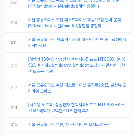
209
(가격&middot;시설&middot;혜택 총정리)
서울 공유오피스 추천 패스트파이브 학동1호점 완벽 분석
210
(가격&middot;시설&middot;장단점 총정리)
서울 공유오피스, 예술적 감성의 패스트파이브 충무로점에서
211
시작하세요
[혜택가 189만] 삼성전자 갤럭시북5 프로 NT960XHA-K
212
52A 후기캐드&middot;AI&middot;코딩까지 완벽한 대학
생 노트북 추천!
서울 공유오피스 추천 패스트파이브 을지로2호점, 남산뷰 프
213
리미엄 오피스
[사무용 노트북] 삼성전자 갤럭시북5 프로 NT960XHA-K
214
71AR 혜택가 224만+1TB 탑재 후기
215
서울 공유오피스 추천, 패스트파이브 을지로입구점