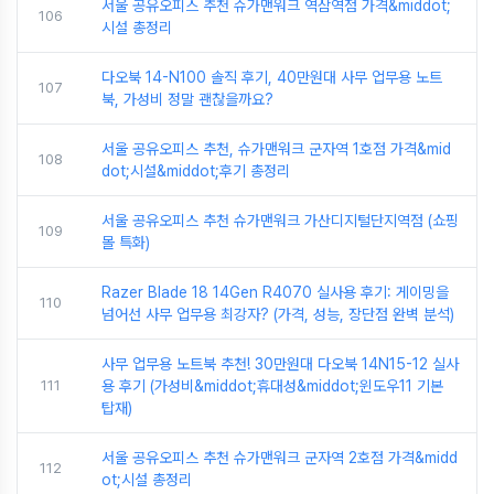
서울 공유오피스 추천 슈가맨워크 역삼역점 가격&middot;
106
시설 총정리
다오북 14-N100 솔직 후기, 40만원대 사무 업무용 노트
107
북, 가성비 정말 괜찮을까요?
서울 공유오피스 추천, 슈가맨워크 군자역 1호점 가격&mid
108
dot;시설&middot;후기 총정리
서울 공유오피스 추천 슈가맨워크 가산디지털단지역점 (쇼핑
109
몰 특화)
Razer Blade 18 14Gen R4070 실사용 후기: 게이밍을
110
넘어선 사무 업무용 최강자? (가격, 성능, 장단점 완벽 분석)
사무 업무용 노트북 추천! 30만원대 다오북 14N15-12 실사
111
용 후기 (가성비&middot;휴대성&middot;윈도우11 기본
탑재)
서울 공유오피스 추천 슈가맨워크 군자역 2호점 가격&midd
112
ot;시설 총정리