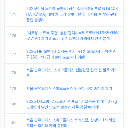
2025년 AI 노트북 끝판왕! 삼성 갤럭시북5 프로 NT940X
175
HA-K71AR, 대학생-크리에이터 한 달 실사용 후기와 구매
꿀팁 총정리
[사무용 노트북 추천] 삼성 갤럭시북5 프로H NT965XHW
176
-A71AR 후기 &ndash; 성능부터 가격까지 완벽 분석!
2025 HP 오멘 16 실사용 후기: RTX 5060과 라이젠 AI
177
7 350, 역대급 가성비 노트북의 귀환!
서울 공유오피스, 스파크플러스 신논현점 선택 전 필독 가이
178
드
179
서울 공유오피스 스파크플러스 방배점 시설 총정리 후기
2025 LG그램 17ZD90TP 프로 17 실사용 후기: 1.37kg
180
초경량에 담긴 압도적 성능과 하루 종일 배터리!
서울 공유오피스 스파크플러스 코엑스점, 삼성역 초역세권
181
오피스 후기와 가격 총정리