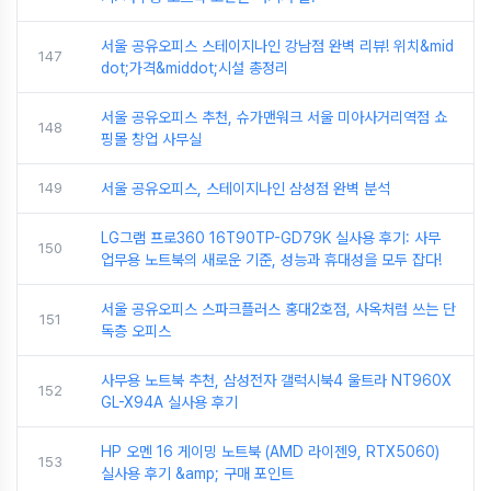
서울 공유오피스 스테이지나인 강남점 완벽 리뷰! 위치&mid
147
dot;가격&middot;시설 총정리
서울 공유오피스 추천, 슈가맨워크 서울 미아사거리역점 쇼
148
핑몰 창업 사무실
149
서울 공유오피스, 스테이지나인 삼성점 완벽 분석
LG그램 프로360 16T90TP-GD79K 실사용 후기: 사무
150
업무용 노트북의 새로운 기준, 성능과 휴대성을 모두 잡다!
서울 공유오피스 스파크플러스 홍대2호점, 사옥처럼 쓰는 단
151
독층 오피스
사무용 노트북 추천, 삼성전자 갤럭시북4 울트라 NT960X
152
GL-X94A 실사용 후기
HP 오멘 16 게이밍 노트북 (AMD 라이젠9, RTX5060)
153
실사용 후기 &amp; 구매 포인트