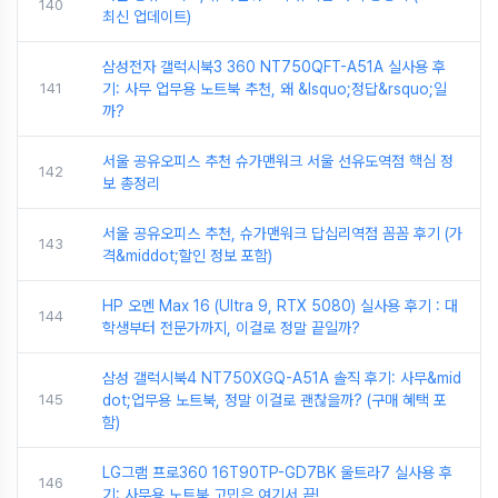
140
최신 업데이트)
삼성전자 갤럭시북3 360 NT750QFT-A51A 실사용 후
141
기: 사무 업무용 노트북 추천, 왜 &lsquo;정답&rsquo;일
까?
서울 공유오피스 추천 슈가맨워크 서울 선유도역점 핵심 정
142
보 총정리
서울 공유오피스 추천, 슈가맨워크 답십리역점 꼼꼼 후기 (가
143
격&middot;할인 정보 포함)
HP 오멘 Max 16 (Ultra 9, RTX 5080) 실사용 후기 : 대
144
학생부터 전문가까지, 이걸로 정말 끝일까?
삼성 갤럭시북4 NT750XGQ-A51A 솔직 후기: 사무&mid
145
dot;업무용 노트북, 정말 이걸로 괜찮을까? (구매 혜택 포
함)
LG그램 프로360 16T90TP-GD7BK 울트라7 실사용 후
146
기: 사무용 노트북 고민은 여기서 끝!