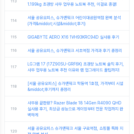
113
1.199kg 초경량 사무 업무용 노트북 추천, 이걸로 종결!
서울 공유오피스, 슈가맨워크 어린이대공원역점 완벽 분석
114
(가격&middot;시설&middot;후기)
115
GIGABYTE AERO X16 1VH93KRC94D 실사용 후기
116
서울 공유오피스, 슈가맨워크 서초역점 가격과 후기 총정리
LG그램 17 (17Z90SU-GRF6K) 초경량 노트북 솔직 후기,
117
사무 업무용 노트북 추천 이유와 램 업그레이드 꿀팁까지!
[서울 공유오피스] 슈가맨워크 학동역 1호점, 가격부터 시설
118
&middot;후기까지 총정리
사무용 끝판왕? Razer Blade 18 14Gen R4090 QHD
119
실사용 후기, 최상급 성능으로 게이밍부터 전문 작업까지 완
벽하게
서울 공유오피스 슈가맨워크 서울 구로역점, 쇼핑몰 특화 지
120