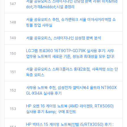
서울 공유오피스 스테이지나인 강남점 완벽 리뷰! 위치&mid
147
dot;가격&middot;시설 총정리
서울 공유오피스 추천, 슈가맨워크 서울 미아사거리역점 쇼
148
핑몰 창업 사무실
149
서울 공유오피스, 스테이지나인 삼성점 완벽 분석
LG그램 프로360 16T90TP-GD79K 실사용 후기: 사무
150
업무용 노트북의 새로운 기준, 성능과 휴대성을 모두 잡다!
서울 공유오피스 스파크플러스 홍대2호점, 사옥처럼 쓰는 단
151
독층 오피스
사무용 노트북 추천, 삼성전자 갤럭시북4 울트라 NT960X
152
GL-X94A 실사용 후기
HP 오멘 16 게이밍 노트북 (AMD 라이젠9, RTX5060)
153
실사용 후기 &amp; 구매 포인트
HP 빅터스 15 게이밍 노트북(인텔 i5/RTX3050) 후기 :