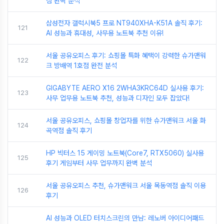
점 완벽 분석
삼성전자 갤럭시북5 프로 NT940XHA-K51A 솔직 후기:
121
AI 성능과 휴대성, 사무용 노트북 추천 이유!
서울 공유오피스 후기: 쇼핑몰 특화 혜택이 강력한 슈가맨워
122
크 방배역 1호점 완전 분석
GIGABYTE AERO X16 2WHA3KRC64D 실사용 후기:
123
사무 업무용 노트북 추천, 성능과 디자인 모두 잡았다!
서울 공유오피스, 쇼핑몰 창업자를 위한 슈가맨워크 서울 화
124
곡역점 솔직 후기
HP 빅터스 15 게이밍 노트북(Core7, RTX5060) 실사용
125
후기 게임부터 사무 업무까지 완벽 분석
서울 공유오피스 추천, 슈가맨워크 서울 목동역점 솔직 이용
126
후기
AI 성능과 OLED 터치스크린의 만남: 레노버 아이디어패드