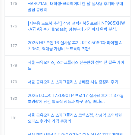
175
HA-K71AR, 대학생-크리에이터 한 달 실사용 후기와 구매
꿀팁 총정리
[사무용 노트북 추천] 삼성 갤럭시북5 프로H NT965XHW
176
-A71AR 후기 &ndash; 성능부터 가격까지 완벽 분석!
2025 HP 오멘 16 실사용 후기: RTX 5060과 라이젠 AI
177
7 350, 역대급 가성비 노트북의 귀환!
서울 공유오피스, 스파크플러스 신논현점 선택 전 필독 가이
178
드
179
서울 공유오피스 스파크플러스 방배점 시설 총정리 후기
2025 LG그램 17ZD90TP 프로 17 실사용 후기: 1.37kg
180
초경량에 담긴 압도적 성능과 하루 종일 배터리!
서울 공유오피스 스파크플러스 코엑스점, 삼성역 초역세권
181
오피스 후기와 가격 총정리
삼성 갤럭시북4 NT750XGP-G72A 실사용 후기: 게이밍