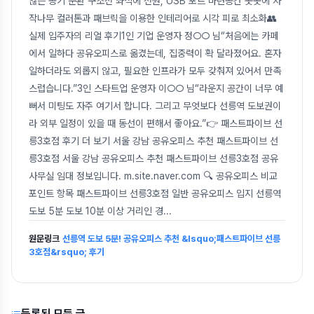
않은 공기 순환 구조전 좌석에 전원, USB 포트 마련공간 곳곳에 자
작나무 컬러톤과 패브릭을 이용한 인테리어로 시각 피로 최소화👥
실제 입주자의 리얼 후기1인 기업 운영자 정○○ 님“처음에는 카페
에서 일하다 공유오피스로 옮겼는데, 집중력이 확 달라졌어요. 혼자
일하더라도 외롭지 않고, 필요한 인프라가 모두 갖춰져 있어서 만족
스럽습니다.”3인 스타트업 운영자 이○○ 님“라운지 공간이 너무 예
뻐서 미팅도 자주 여기서 합니다. 그리고 무엇보다 선릉역 도보권이
라 외부 일정이 있을 때 동선이 편해서 좋아요.”👉 패스트파이브 선
릉3호점 후기 더 보기 서울 강남 공유오피스 추천 패스트파이브 선
릉3호점 서울 강남 공유오피스 추천 패스트파이브 선릉3호점 공유
사무실 임대 정보입니다. m.site.naver.com 🔍 공유오피스 비교
포인트 항목 패스트파이브 선릉3호점 일반 공유오피스 입지 선릉역
도보 5분 도보 10분 이상 거리인 경
...
원문링크
선릉역 도보 5분! 공유오피스 추천 &lsquo;패스트파이브 선릉
3호점&rsquo; 후기
등록된 모든 글