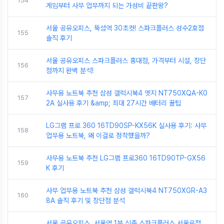
154
게임부터 사무 업무까지 되는 가성비 끝판왕?
서울 공유오피스, 뚝섬역 30초컷! 스파크플러스 성수2호점
155
솔직 후기
서울 공유오피스 스파크플러스 홍대점, 가격부터 시설, 장단
156
점까지 완벽 분석!
사무용 노트북 추천 삼성 갤럭시북4 엣지 NT750XQA-K0
157
2A 실사용 후기 &amp; 최대 27시간 배터리 꿀팁
LG그램 프로 360 16TD90SP-KX56K 실사용 후기: 사무
158
업무용 노트북, 왜 이걸로 정착했을까?
사무용 노트북 추천 LG그램 프로360 16TD90TP-GX56
159
K 후기
사무 업무용 노트북 추천 삼성 갤럭시북4 NT750XGR-A3
160
8A 솔직 후기 및 장단점 분석
서울 공유오피스, 서울역 1분 신축 스파크플러스 서울로점