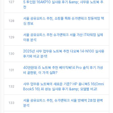
127
5 투인원 16AKP10 실사용 후기 &amp; 사무용 노트북 추
천
서울 공유오피스 추천, 쇼핑몰 특화 슈가맨워크 창동역점 핵
128
심 정보
서울 공유오피스 추천 슈가맨워크 서울 가산 IT타워점 실제
129
이용 분석
2025년 사무 업무용 노트북 추천 다오북 14-N100 실사용
130
후기와 비교 분석!
40만원대 i5 노트북 추천 베이직북14 Pro 솔직 후기 가성
131
비 끝판왕, 이 가격 실화?
사무 업무용 노트북의 새로운 기준? HP 옴니북5 16(Omni
132
Book5 16) AI 성능 실사용 후기 &amp; 모델별 비교!
서울 공유오피스 추천, 슈가맨워크 서울 방배역 2호점 완벽
133
분석