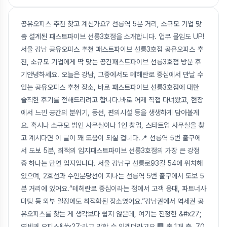
공유오피스 추천 찾고 계신가요? 선릉역 5분 거리, 소규모 기업 맞
춤 설계된 패스트파이브 선릉3호점을 소개합니다. 업무 몰입도 UP!
서울 강남 공유오피스 추천 패스트파이브 선릉3호점 공유오피스 추
천, 소규모 기업에게 딱 맞는 공간패스트파이브 선릉3호점 방문 후
기안녕하세요. 오늘은 강남, 그중에서도 테헤란로 중심에서 만날 수
있는 공유오피스 추천 장소, 바로 패스트파이브 선릉3호점에 대한
솔직한 후기를 전해드리려고 합니다.바로 어제 직접 다녀왔고, 현장
에서 느낀 공간의 분위기, 동선, 편의시설 등을 생생하게 담아볼게
요. 혹시나 소규모 법인 사무실이나 1인 창업, 스타트업 사무실을 찾
고 계시다면 이 글이 꽤 도움이 되실 겁니다.📍 선릉역 5번 출구에
서 도보 5분, 최적의 입지패스트파이브 선릉3호점의 가장 큰 강점
중 하나는 단연 입지입니다. 서울 강남구 선릉로93길 54에 위치해
있으며, 2호선과 수인분당선이 지나는 선릉역 5번 출구에서 도보 5
분 거리에 있어요.“테헤란로 중심이라는 점에서 고객 응대, 파트너사
미팅 등 외부 일정에도 최적화된 장소였어요.”강남권에서 역세권 공
유오피스를 찾는 게 생각보다 쉽지 않은데, 여기는 진정한 &#x27;
역세권 오피스&#x27;라고 말할 수 있겠더라고요.🏢 총 1개 층, 70