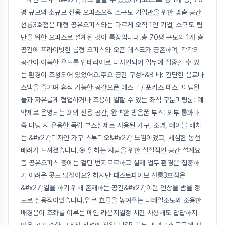
평 규모의 소규모 전용 오피스오직 소규모 기업만을 위한 맞춤 공간
선릉3호점은 대형 공유오피스와는 다르게 오직 1인 기업, 소규모 팀
만을 위한 오피스로 설계된 것이 특징입니다.총 70평 규모의 1개 층
공간에 프라이빗한 룸형 오피스와 오픈 데스크가 공존하며, 각각의
공간이 아늑한 우드톤 인테리어로 디자인되어 업무에 집중할 수 있
는 환경이 조성되어 있었어요.주요 공간 구성F&B 바: 간단한 음료나
스낵을 즐기며 휴식 가능한 공간오픈 데스크 / 포커스 데스크: 팀원
들과 자유롭게 협업하거나 조용히 일할 수 있는 좌석 구분미팅룸: 예
약제로 운영되는 회의 전용 공간, 완벽한 방음폰 부스: 외부 통화나
줌 미팅 시 유용한 독립 부스실제로 사용된 가구, 조명, 테이블 배치
는 &#x27;디자인 가구 스튜디오&#x27; 느낌이었고, 세심한 동선
배려가 느껴졌습니다.🎯 일하는 사람을 위한 실질적인 공간 설계요
즘 공유오피스 중에는 겉만 번지르르하고 실제 업무 환경은 집중하
기 어려운 곳도 많잖아요? 하지만 패스트파이브 선릉3호점은
&#x27;일을 하기 위해 존재하는 공간&#x27;이란 인상을 받을 정
도로 실용적이었습니다.업무 효율을 높여주는 디테일조도와 조용한
배경음이 조화를 이루는 메인 라운지일정 시간 사용해도 답답하지