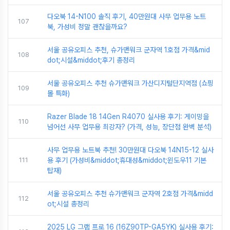
다오북 14-N100 솔직 후기, 40만원대 사무 업무용 노트
107
북, 가성비 정말 괜찮을까요?
서울 공유오피스 추천, 슈가맨워크 군자역 1호점 가격&mid
108
dot;시설&middot;후기 총정리
서울 공유오피스 추천 슈가맨워크 가산디지털단지역점 (쇼핑
109
몰 특화)
Razer Blade 18 14Gen R4070 실사용 후기: 게이밍을
110
넘어선 사무 업무용 최강자? (가격, 성능, 장단점 완벽 분석)
사무 업무용 노트북 추천! 30만원대 다오북 14N15-12 실사
111
용 후기 (가성비&middot;휴대성&middot;윈도우11 기본
탑재)
서울 공유오피스 추천 슈가맨워크 군자역 2호점 가격&midd
112
ot;시설 총정리
2025 LG 그램 프로 16 (16Z90TP-GA5YK) 실사용 후기: