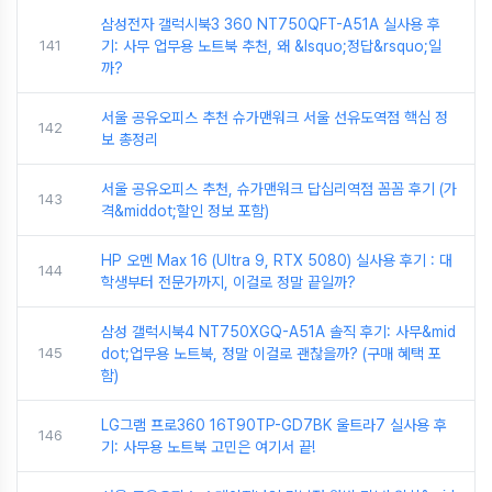
삼성전자 갤럭시북3 360 NT750QFT-A51A 실사용 후
141
기: 사무 업무용 노트북 추천, 왜 &lsquo;정답&rsquo;일
까?
서울 공유오피스 추천 슈가맨워크 서울 선유도역점 핵심 정
142
보 총정리
서울 공유오피스 추천, 슈가맨워크 답십리역점 꼼꼼 후기 (가
143
격&middot;할인 정보 포함)
HP 오멘 Max 16 (Ultra 9, RTX 5080) 실사용 후기 : 대
144
학생부터 전문가까지, 이걸로 정말 끝일까?
삼성 갤럭시북4 NT750XGQ-A51A 솔직 후기: 사무&mid
145
dot;업무용 노트북, 정말 이걸로 괜찮을까? (구매 혜택 포
함)
LG그램 프로360 16T90TP-GD7BK 울트라7 실사용 후
146
기: 사무용 노트북 고민은 여기서 끝!