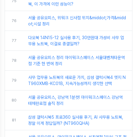
75
북, 이 가격에 이런 성능이?
서울 공유오피스, 위워크 신사점 위치&middot;가격&midd
76
ot;시설 정리
다오북 14N15-12 실사용 후기, 30만원대 가성비 사무 업
77
무용 노트북, 이걸로 종결일까?
서울 공유오피스 정리 마이워크스페이스 서울대벤처타운역
78
점 기준 한 번에 정리
사무 업무용 노트북의 새로운 가치, 삼성 갤럭시북4 엣지 N
79
T960XMB-KC01B, 지속가능성까지 생각한 선택
서울 공유오피스, 강남역 1분컷! 마이워크스페이스 강남역
80
테헤란로점 솔직 정리
삼성 갤럭시북5 프로360 실사용 후기, AI 사무용 노트북,
81
정말 이게 정답일까? (NT960QHA)
서울 공유오피스, 마이워크스페이스 서초역점 1인실 구조 정