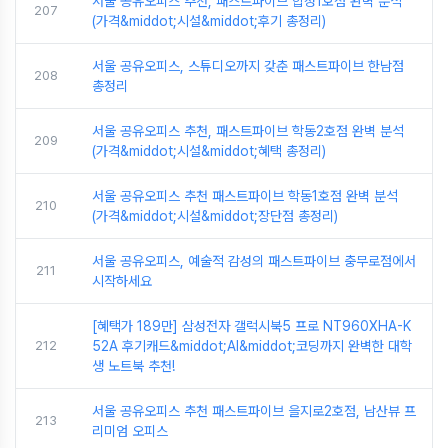
서울 공유오피스 추천, 패스트파이브 합정1호점 완벽 분석
207
(가격&middot;시설&middot;후기 총정리)
서울 공유오피스, 스튜디오까지 갖춘 패스트파이브 한남점
208
총정리
서울 공유오피스 추천, 패스트파이브 학동2호점 완벽 분석
209
(가격&middot;시설&middot;혜택 총정리)
서울 공유오피스 추천 패스트파이브 학동1호점 완벽 분석
210
(가격&middot;시설&middot;장단점 총정리)
서울 공유오피스, 예술적 감성의 패스트파이브 충무로점에서
211
시작하세요
[혜택가 189만] 삼성전자 갤럭시북5 프로 NT960XHA-K
212
52A 후기캐드&middot;AI&middot;코딩까지 완벽한 대학
생 노트북 추천!
서울 공유오피스 추천 패스트파이브 을지로2호점, 남산뷰 프
213
리미엄 오피스