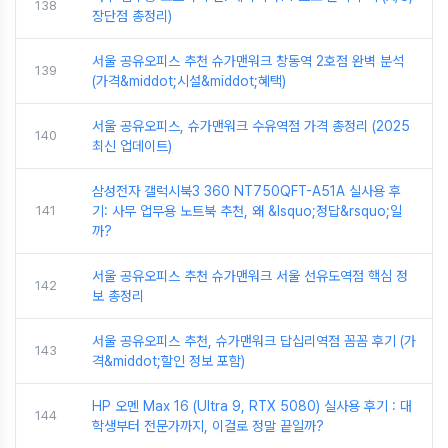
138
장단점 총정리)
서울 공유오피스 추천 슈가맨워크 창동역 2호점 완벽 분석
139
(가격&middot;시설&middot;혜택)
서울 공유오피스, 슈가맨워크 수유역점 가격 총정리 (2025
140
최신 업데이트)
삼성전자 갤럭시북3 360 NT750QFT-A51A 실사용 후
141
기: 사무 업무용 노트북 추천, 왜 &lsquo;정답&rsquo;일
까?
서울 공유오피스 추천 슈가맨워크 서울 선유도역점 핵심 정
142
보 총정리
서울 공유오피스 추천, 슈가맨워크 답십리역점 꼼꼼 후기 (가
143
격&middot;할인 정보 포함)
HP 오멘 Max 16 (Ultra 9, RTX 5080) 실사용 후기 : 대
144
학생부터 전문가까지, 이걸로 정말 끝일까?