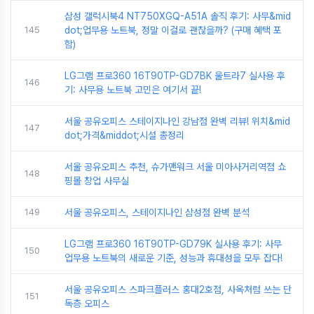
삼성 갤럭시북4 NT750XGQ-A51A 솔직 후기: 사무&mid
145
dot;업무용 노트북, 정말 이걸로 괜찮을까? (구매 혜택 포
함)
LG그램 프로360 16T90TP-GD7BK 울트라7 실사용 후
146
기: 사무용 노트북 고민은 여기서 끝!
서울 공유오피스 스테이지나인 강남점 완벽 리뷰! 위치&mid
147
dot;가격&middot;시설 총정리
서울 공유오피스 추천, 슈가맨워크 서울 미아사거리역점 쇼
148
핑몰 창업 사무실
149
서울 공유오피스, 스테이지나인 삼성점 완벽 분석
LG그램 프로360 16T90TP-GD79K 실사용 후기: 사무
150
업무용 노트북의 새로운 기준, 성능과 휴대성을 모두 잡다!
서울 공유오피스 스파크플러스 홍대2호점, 사옥처럼 쓰는 단
151
독층 오피스