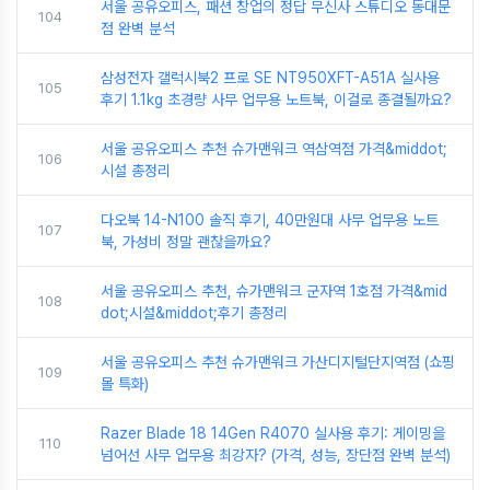
서울 공유오피스, 패션 창업의 정답 무신사 스튜디오 동대문
104
점 완벽 분석
삼성전자 갤럭시북2 프로 SE NT950XFT-A51A 실사용
105
후기 1.1kg 초경량 사무 업무용 노트북, 이걸로 종결될까요?
서울 공유오피스 추천 슈가맨워크 역삼역점 가격&middot;
106
시설 총정리
다오북 14-N100 솔직 후기, 40만원대 사무 업무용 노트
107
북, 가성비 정말 괜찮을까요?
서울 공유오피스 추천, 슈가맨워크 군자역 1호점 가격&mid
108
dot;시설&middot;후기 총정리
서울 공유오피스 추천 슈가맨워크 가산디지털단지역점 (쇼핑
109
몰 특화)
Razer Blade 18 14Gen R4070 실사용 후기: 게이밍을
110
넘어선 사무 업무용 최강자? (가격, 성능, 장단점 완벽 분석)