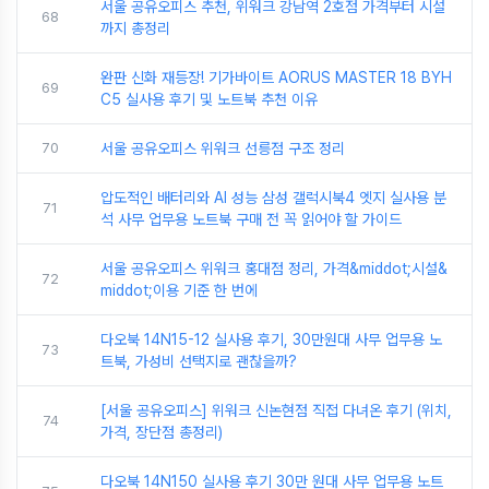
서울 공유오피스 추천, 위워크 강남역 2호점 가격부터 시설
68
까지 총정리
완판 신화 재등장! 기가바이트 AORUS MASTER 18 BYH
69
C5 실사용 후기 및 노트북 추천 이유
70
서울 공유오피스 위워크 선릉점 구조 정리
압도적인 배터리와 AI 성능 삼성 갤럭시북4 엣지 실사용 분
71
석 사무 업무용 노트북 구매 전 꼭 읽어야 할 가이드
서울 공유오피스 위워크 홍대점 정리, 가격&middot;시설&
72
middot;이용 기준 한 번에
다오북 14N15-12 실사용 후기, 30만원대 사무 업무용 노
73
트북, 가성비 선택지로 괜찮을까?
[서울 공유오피스] 위워크 신논현점 직접 다녀온 후기 (위치,
74
가격, 장단점 총정리)
다오북 14N150 실사용 후기 30만 원대 사무 업무용 노트