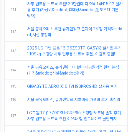
사무 업무용 노트북 추천! 30만원대 다오북 14N15-12 실사
111
용 후기 (가성비&middot;휴대성&middot;윈도우11 기본
탑재)
서울 공유오피스 추천 슈가맨워크 군자역 2호점 가격&midd
112
ot;시설 총정리
2025 LG 그램 프로 16 (16Z90TP-GA5YK) 실사용 후기:
113
1.199kg 초경량 사무 업무용 노트북 추천, 이걸로 종결!
서울 공유오피스, 슈가맨워크 어린이대공원역점 완벽 분석
114
(가격&middot;시설&middot;후기)
115
GIGABYTE AERO X16 1VH93KRC94D 실사용 후기
116
서울 공유오피스, 슈가맨워크 서초역점 가격과 후기 총정리
LG그램 17 (17Z90SU-GRF6K) 초경량 노트북 솔직 후기,
117
사무 업무용 노트북 추천 이유와 램 업그레이드 꿀팁까지!
[서울 공유오피스] 슈가맨워크 학동역 1호점, 가격부터 시설