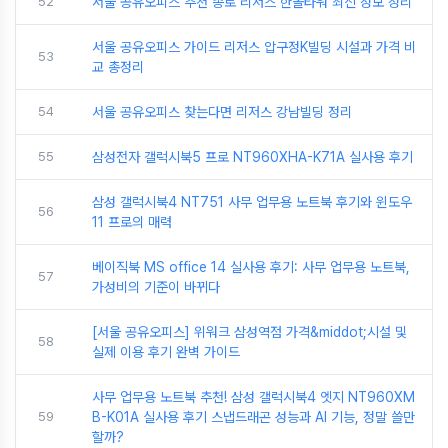
52
서울 공유오피스 추천 종로 리저스 한올타워 최신 정보 정리
서울 공유오피스 가이드 리저스 압구정K빌딩 시설과 가격 비
53
교 총정리
54
서울 공유오피스 찾는다면 리저스 강남빌딩 정리
55
삼성전자 갤럭시북5 프로 NT960XHA-K71A 실사용 후기
삼성 갤럭시북4 NT751 사무 업무용 노트북 후기와 윈도우
56
11 프로의 매력
베이직북 MS office 14 실사용 후기: 사무 업무용 노트북,
57
가성비의 기준이 바뀌다
[서울 공유오피스] 위워크 삼성역점 가격&middot;시설 및
58
실제 이용 후기 완벽 가이드
사무 업무용 노트북 추천! 삼성 갤럭시북4 엣지 NT960XM
59
B-K01A 실사용 후기 스냅드래곤 성능과 AI 기능, 정말 쓸만
할까?