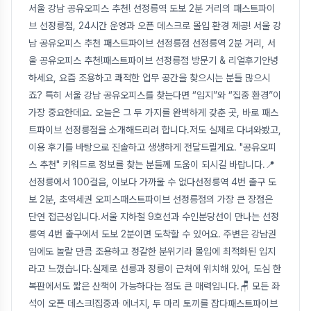
서울 강남 공유오피스 추천! 선정릉역 도보 2분 거리의 패스트파이
브 선정릉점, 24시간 운영과 오픈 데스크로 몰입 환경 제공! 서울 강
남 공유오피스 추천 패스트파이브 선정릉점 선정릉역 2분 거리, 서
울 공유오피스 추천!패스트파이브 선정릉점 방문기 & 리얼후기안녕
하세요, 요즘 조용하고 쾌적한 업무 공간을 찾으시는 분들 많으시
죠? 특히 서울 강남 공유오피스를 찾는다면 “입지”와 “집중 환경”이
가장 중요한데요. 오늘은 그 두 가지를 완벽하게 갖춘 곳, 바로 패스
트파이브 선정릉점을 소개해드리려 합니다.저도 실제로 다녀와봤고,
이용 후기를 바탕으로 진솔하고 생생하게 전달드릴게요. "공유오피
스 추천" 키워드로 정보를 찾는 분들께 도움이 되시길 바랍니다.📍
선정릉에서 100걸음, 이보다 가까울 수 없다선정릉역 4번 출구 도
보 2분, 초역세권 오피스패스트파이브 선정릉점의 가장 큰 장점은
단연 접근성입니다.서울 지하철 9호선과 수인분당선이 만나는 선정
릉역 4번 출구에서 도보 2분이면 도착할 수 있어요. 주변은 강남권
임에도 놀랄 만큼 조용하고 정갈한 분위기라 몰입에 최적화된 입지
라고 느꼈습니다.실제로 선릉과 정릉이 근처에 위치해 있어, 도심 한
복판에서도 짧은 산책이 가능하다는 점도 큰 매력입니다.🪑 모든 좌
석이 오픈 데스크!집중과 에너지, 두 마리 토끼를 잡다패스트파이브