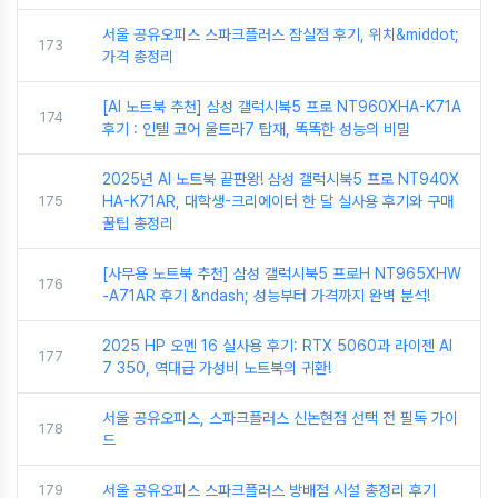
서울 공유오피스 스파크플러스 잠실점 후기, 위치&middot;
173
가격 총정리
[AI 노트북 추천] 삼성 갤럭시북5 프로 NT960XHA-K71A
174
후기 : 인텔 코어 울트라7 탑재, 똑똑한 성능의 비밀
2025년 AI 노트북 끝판왕! 삼성 갤럭시북5 프로 NT940X
175
HA-K71AR, 대학생-크리에이터 한 달 실사용 후기와 구매
꿀팁 총정리
[사무용 노트북 추천] 삼성 갤럭시북5 프로H NT965XHW
176
-A71AR 후기 &ndash; 성능부터 가격까지 완벽 분석!
2025 HP 오멘 16 실사용 후기: RTX 5060과 라이젠 AI
177
7 350, 역대급 가성비 노트북의 귀환!
서울 공유오피스, 스파크플러스 신논현점 선택 전 필독 가이
178
드
179
서울 공유오피스 스파크플러스 방배점 시설 총정리 후기