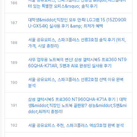
186
터 있는 특별한 오피스&rsquo; 솔직 후기
대학생&middot;직장인 모두 만족! LG그램 15 (15ZD90R
187
U-GX54K) 실사용 후기 &amp; 최저가 혜택
서울 공유오피스, 스파크플러스 선릉3호점 솔직 후기 (위치,
188
가격, 시설 총정리)
사무 업무용 노트북의 변신! 삼성 갤럭시북5 프로360 NT9
189
60QHA-K71AR, S펜과 AI로 완성된 실사용 후기
서울 공유오피스, 스파크플러스 선릉2호점 선택 이유 완벽
190
분석
삼성 갤럭시북5 프로360 NT960QHA-K71A 후기｜대학
191
생&middot;직장인 노트북 끝판왕? 성능&middot;S펜&mi
ddot;AI까지 총정리!
192
서울 공유오피스 추천, 스파크플러스 역삼3호점 완벽 분석