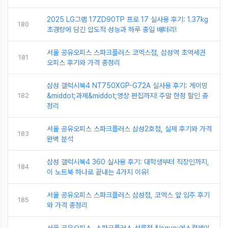
2025 LG그램 17ZD90TP 프로 17 실사용 후기: 1.37kg
180
초경량에 담긴 압도적 성능과 하루 종일 배터리!
서울 공유오피스 스파크플러스 코엑스점, 삼성역 초역세권
181
오피스 후기와 가격 총정리
삼성 갤럭시북4 NT750XGP-G72A 실사용 후기: 게이밍
182
&middot;과제&middot;영상 편집까지! 주말 한정 할인 총
정리
서울 공유오피스 스파크플러스 삼성2호점, 실제 후기와 가격
183
완벽 분석
삼성 갤럭시북4 360 실사용 후기: 대학생부터 직장인까지,
184
이 노트북 하나로 끝내는 4가지 이유!
서울 공유오피스 스파크플러스 삼성점, 코엑스 앞 입주 후기
185
와 가격 총정리
서울 공유오피스, 스파크플러스 선릉점 &lsquo;에스컬레이