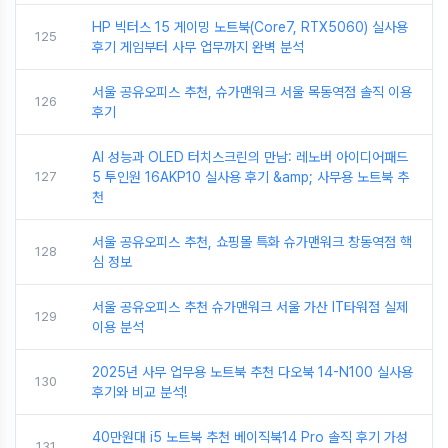
HP 빅터스 15 게이밍 노트북(Core7, RTX5060) 실사용
125
후기 게임부터 사무 업무까지 완벽 분석
서울 공유오피스 추천, 슈가맨워크 서울 목동역점 솔직 이용
126
후기
AI 성능과 OLED 터치스크린의 만남: 레노버 아이디어패드
127
5 투인원 16AKP10 실사용 후기 &amp; 사무용 노트북 추
천
서울 공유오피스 추천, 쇼핑몰 특화 슈가맨워크 창동역점 핵
128
심 정보
서울 공유오피스 추천 슈가맨워크 서울 가산 IT타워점 실제
129
이용 분석
2025년 사무 업무용 노트북 추천 다오북 14-N100 실사용
130
후기와 비교 분석!
40만원대 i5 노트북 추천 베이직북14 Pro 솔직 후기 가성
131