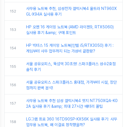
사무용 노트북 추천, 삼성전자 갤럭시북4 울트라 NT960X
152
GL-X94A 실사용 후기
HP 오멘 16 게이밍 노트북 (AMD 라이젠9, RTX5060)
153
실사용 후기 &amp; 구매 포인트
HP 빅터스 15 게이밍 노트북(인텔 i5/RTX3050) 후기 :
154
게임부터 사무 업무까지 되는 가성비 끝판왕?
서울 공유오피스, 뚝섬역 30초컷! 스파크플러스 성수2호점
155
솔직 후기
서울 공유오피스 스파크플러스 홍대점, 가격부터 시설, 장단
156
점까지 완벽 분석!
사무용 노트북 추천 삼성 갤럭시북4 엣지 NT750XQA-K0
157
2A 실사용 후기 &amp; 최대 27시간 배터리 꿀팁
LG그램 프로 360 16TD90SP-KX56K 실사용 후기: 사무
158
업무용 노트북, 왜 이걸로 정착했을까?