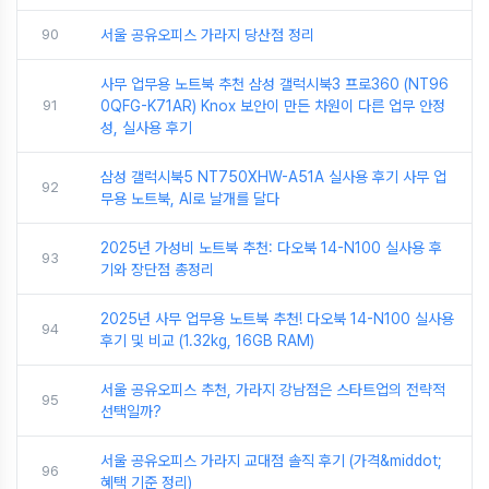
90
서울 공유오피스 가라지 당산점 정리
사무 업무용 노트북 추천 삼성 갤럭시북3 프로360 (NT96
91
0QFG-K71AR) Knox 보안이 만든 차원이 다른 업무 안정
성, 실사용 후기
삼성 갤럭시북5 NT750XHW-A51A 실사용 후기 사무 업
92
무용 노트북, AI로 날개를 달다
2025년 가성비 노트북 추천: 다오북 14-N100 실사용 후
93
기와 장단점 총정리
2025년 사무 업무용 노트북 추천! 다오북 14-N100 실사용
94
후기 및 비교 (1.32kg, 16GB RAM)
서울 공유오피스 추천, 가라지 강남점은 스타트업의 전략적
95
선택일까?
서울 공유오피스 가라지 교대점 솔직 후기 (가격&middot;
96
혜택 기준 정리)