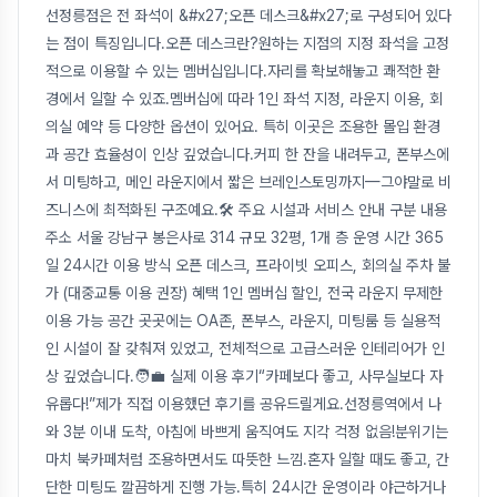
선정릉점은 전 좌석이 &#x27;오픈 데스크&#x27;로 구성되어 있다
는 점이 특징입니다.오픈 데스크란?원하는 지점의 지정 좌석을 고정
적으로 이용할 수 있는 멤버십입니다.자리를 확보해놓고 쾌적한 환
경에서 일할 수 있죠.멤버십에 따라 1인 좌석 지정, 라운지 이용, 회
의실 예약 등 다양한 옵션이 있어요. 특히 이곳은 조용한 몰입 환경
과 공간 효율성이 인상 깊었습니다.커피 한 잔을 내려두고, 폰부스에
서 미팅하고, 메인 라운지에서 짧은 브레인스토밍까지—그야말로 비
즈니스에 최적화된 구조예요.🛠️ 주요 시설과 서비스 안내 구분 내용
주소 서울 강남구 봉은사로 314 규모 32평, 1개 층 운영 시간 365
일 24시간 이용 방식 오픈 데스크, 프라이빗 오피스, 회의실 주차 불
가 (대중교통 이용 권장) 혜택 1인 멤버십 할인, 전국 라운지 무제한
이용 가능 공간 곳곳에는 OA존, 폰부스, 라운지, 미팅룸 등 실용적
인 시설이 잘 갖춰져 있었고, 전체적으로 고급스러운 인테리어가 인
상 깊었습니다.🧑‍💼 실제 이용 후기“카페보다 좋고, 사무실보다 자
유롭다!”제가 직접 이용했던 후기를 공유드릴게요.선정릉역에서 나
와 3분 이내 도착, 아침에 바쁘게 움직여도 지각 걱정 없음!분위기는
마치 북카페처럼 조용하면서도 따뜻한 느낌.혼자 일할 때도 좋고, 간
단한 미팅도 깔끔하게 진행 가능.특히 24시간 운영이라 야근하거나