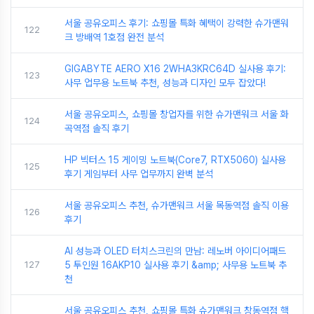
서울 공유오피스 후기: 쇼핑몰 특화 혜택이 강력한 슈가맨워
122
크 방배역 1호점 완전 분석
GIGABYTE AERO X16 2WHA3KRC64D 실사용 후기:
123
사무 업무용 노트북 추천, 성능과 디자인 모두 잡았다!
서울 공유오피스, 쇼핑몰 창업자를 위한 슈가맨워크 서울 화
124
곡역점 솔직 후기
HP 빅터스 15 게이밍 노트북(Core7, RTX5060) 실사용
125
후기 게임부터 사무 업무까지 완벽 분석
서울 공유오피스 추천, 슈가맨워크 서울 목동역점 솔직 이용
126
후기
AI 성능과 OLED 터치스크린의 만남: 레노버 아이디어패드
127
5 투인원 16AKP10 실사용 후기 &amp; 사무용 노트북 추
천
서울 공유오피스 추천, 쇼핑몰 특화 슈가맨워크 창동역점 핵