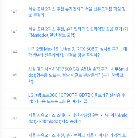
서울 공유오피스 추천 슈가맨워크 서울 선유도역점 핵심 정
142
보 총정리
서울 공유오피스 추천, 슈가맨워크 답십리역점 꼼꼼 후기 (가
143
격&middot;할인 정보 포함)
HP 오멘 Max 16 (Ultra 9, RTX 5080) 실사용 후기 : 대
144
학생부터 전문가까지, 이걸로 정말 끝일까?
삼성 갤럭시북4 NT750XGQ-A51A 솔직 후기: 사무&mid
145
dot;업무용 노트북, 정말 이걸로 괜찮을까? (구매 혜택 포
함)
LG그램 프로360 16T90TP-GD7BK 울트라7 실사용 후
146
기: 사무용 노트북 고민은 여기서 끝!
서울 공유오피스 스테이지나인 강남점 완벽 리뷰! 위치&mid
147
dot;가격&middot;시설 총정리
서울 공유오피스 추천, 슈가맨워크 서울 미아사거리역점 쇼