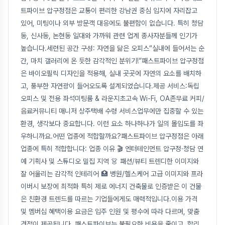
트파이브 압구정점은 교통이 편리한 강남권 중심 입지에 자리잡고
있어, 미팅이나 외부 방문객 대응에도 불편함이 없습니다. 특히 청담
동, 신사동, 논현동 일대와 가까워 관련 업계 종사자분들께 인기가
높습니다.세련된 공간 구성: 자연을 닮은 오피스“실내에 들어서는 순
간, 마치 갤러리에 온 듯한 감각적인 분위기!”패스트파이브 압구정점
은 바이오필릭 디자인을 적용해, 실내 곳곳에 자연의 요소를 배치하
고, 풍부한 자연광이 들어오도록 설계되었습니다.제공 서비스:독립
오피스 및 전용 좌석미팅룸 & 라운지초고속 Wi-Fi, OA존무료 커피/
음료커뮤니티 매니저 상주택배 수령 서비스업무에만 집중할 수 있는
환경, 생각보다 중요합니다. 이런 요소 하나하나가 일의 몰입도를 좌
우하니까요.어떤 업종에 적합할까요?패스트파이브 압구정점은 아래
업종에 특히 적합합니다: 업종 이유 🎬 엔터테인먼트 압구정·청담 연
예 기획사 및 스튜디오 밀집 지역 👗 패션/뷰티 트렌디한 이미지와
잘 어울리는 감각적 인테리어 🏥 병원/헬스케어 고급 이미지와 프라
이버시 보장에 최적화 특히 제로 에너지 건축물로 인증받은 이 건물
은 친환경 트렌드를 따르는 기업들에게도 매력적입니다.이용 가격
및 멤버십 혜택이용 요금은 입주 인원 및 평수에 따라 다르며, 맞춤
견적이 제공됩니다. 패스트파이브는 불필요한 비용을 줄이고, 합리