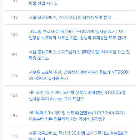
148
핑몰 창업 사무실
149
서울 공유오피스, 스테이지나인 삼성점 완벽 분석
LG그램 프로360 16T90TP-GD79K 실사용 후기: 사무
150
업무용 노트북의 새로운 기준, 성능과 휴대성을 모두 잡다!
서울 공유오피스 스파크플러스 홍대2호점, 사옥처럼 쓰는 단
151
독층 오피스
사무용 노트북 추천, 삼성전자 갤럭시북4 울트라 NT960X
152
GL-X94A 실사용 후기
HP 오멘 16 게이밍 노트북 (AMD 라이젠9, RTX5060)
153
실사용 후기 &amp; 구매 포인트
HP 빅터스 15 게이밍 노트북(인텔 i5/RTX3050) 후기 :
154
게임부터 사무 업무까지 되는 가성비 끝판왕?
서울 공유오피스, 뚝섬역 30초컷! 스파크플러스 성수2호점
155
솔직 후기