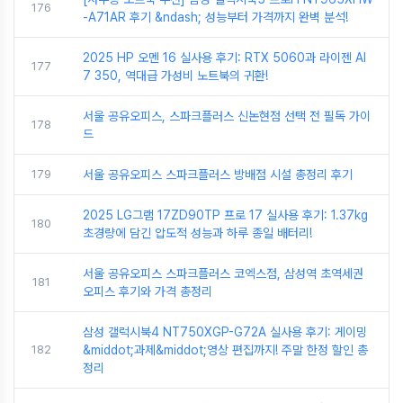
176
-A71AR 후기 &ndash; 성능부터 가격까지 완벽 분석!
2025 HP 오멘 16 실사용 후기: RTX 5060과 라이젠 AI
177
7 350, 역대급 가성비 노트북의 귀환!
서울 공유오피스, 스파크플러스 신논현점 선택 전 필독 가이
178
드
179
서울 공유오피스 스파크플러스 방배점 시설 총정리 후기
2025 LG그램 17ZD90TP 프로 17 실사용 후기: 1.37kg
180
초경량에 담긴 압도적 성능과 하루 종일 배터리!
서울 공유오피스 스파크플러스 코엑스점, 삼성역 초역세권
181
오피스 후기와 가격 총정리
삼성 갤럭시북4 NT750XGP-G72A 실사용 후기: 게이밍
182
&middot;과제&middot;영상 편집까지! 주말 한정 할인 총
정리