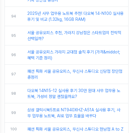
기와 장단점 총정리
2025년 사무 업무용 노트북 추천! 다오북 14-N100 실사용
94
후기 및 비교 (1.32kg, 16GB RAM)
서울 공유오피스 추천, 가라지 강남점은 스타트업의 전략적
95
선택일까?
서울 공유오피스 가라지 교대점 솔직 후기 (가격&middot;
96
혜택 기준 정리)
패션 특화 서울 공유오피스, 무신사 스튜디오 신당점 장단점
97
총정리
다오북 14N15-12 실사용 후기 30만 원대 사무 업무용 노
98
트북, 가성비 정말 괜찮을까요?
삼성 갤럭시북5프로 NT940XHZ-A51A 실사용 후기, 사
99
무 업무용 노트북, AI로 업무 효율을 바꾸다
100
패션 특화 서울 공유오피스, 무신사 스튜디오 한남점 A to Z