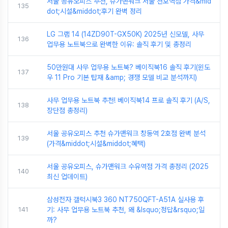
서울 공유오피스 추천, 슈가맨워크 서울 천호역점 가격&mid
135
dot;시설&middot;후기 완벽 정리
LG 그램 14 (14ZD90T-GX50K) 2025년 신모델, 사무
136
업무용 노트북으로 완벽한 이유: 솔직 후기 및 총정리
50만원대 사무 업무용 노트북? 베이직북16 솔직 후기(윈도
137
우 11 Pro 기본 탑재 &amp; 경쟁 모델 비교 분석까지)
사무 업무용 노트북 추천! 베이직북14 프로 솔직 후기 (A/S,
138
장단점 총정리)
서울 공유오피스 추천 슈가맨워크 창동역 2호점 완벽 분석
139
(가격&middot;시설&middot;혜택)
서울 공유오피스, 슈가맨워크 수유역점 가격 총정리 (2025
140
최신 업데이트)
삼성전자 갤럭시북3 360 NT750QFT-A51A 실사용 후
141
기: 사무 업무용 노트북 추천, 왜 &lsquo;정답&rsquo;일
까?