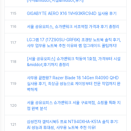
(가격&middot;시설&middot;후기)
115
GIGABYTE AERO X16 1VH93KRC94D 실사용 후기
116
서울 공유오피스, 슈가맨워크 서초역점 가격과 후기 총정리
LG그램 17 (17Z90SU-GRF6K) 초경량 노트북 솔직 후기,
117
사무 업무용 노트북 추천 이유와 램 업그레이드 꿀팁까지!
[서울 공유오피스] 슈가맨워크 학동역 1호점, 가격부터 시설
118
&middot;후기까지 총정리
사무용 끝판왕? Razer Blade 18 14Gen R4090 QHD
119
실사용 후기, 최상급 성능으로 게이밍부터 전문 작업까지 완
벽하게
서울 공유오피스 슈가맨워크 서울 구로역점, 쇼핑몰 특화 지
120
점 완벽 분석
삼성전자 갤럭시북5 프로 NT940XHA-K51A 솔직 후기:
121
AI 성능과 휴대성, 사무용 노트북 추천 이유!