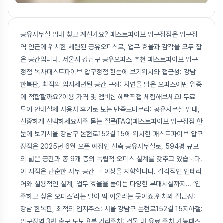
공유사무실 임대 찾고 계신가요? 패스트파이브 압구정점은 압구정
역 인근에 위치한 세련된 공유오피스로, 업무 효율과 감각을 모두 잡
은 공간입니다. 서울시 강남구 공유오피스 추천 패스트파이브 압구
정점 목차패스트파이브 압구정점 한눈에 보기위치와 접근성: 강남
한복판, 최적의 입지세련된 공간 구성: 자연을 닮은 오피스어떤 업종
에 적합할까요?이용 가격 및 멤버십 혜택직접 체험해보세요! 무료
투어 안내실제 사용자 후기로 보는 만족도마무리: 공유사무실 임대,
신중하게 선택하세요자주 묻는 질문(FAQ)패스트파이브 압구정점 한
눈에 보기서울 강남구 논현로152길 15에 위치한 패스트파이브 압구
정점은 2025년 6월 오픈 예정인 신축 공유사무실로, 594평 규모
의 넓은 공간과 총 9개 층의 독립적 오피스 설계를 갖추고 있습니다.
이 지점은 단순한 사무 공간 그 이상을 지향합니다. 감각적인 인테리
어와 실용적인 설계, 업무 효율을 높이는 다양한 부대시설까지… ‘입
주하고 싶은 오피스’라는 말이 딱 어울리는 곳이죠.위치와 접근성:
강남 한복판, 최적의 입지주소: 서울 강남구 논현로152길 15지하철:
압구정역 3번 출구 도보 8분 거리주차: 건물 내 유료 주차 가능패스