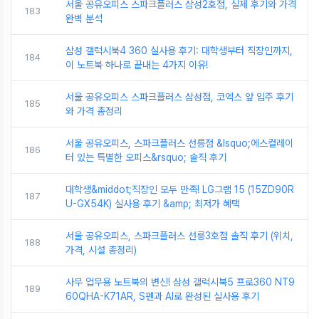
서울 공유오피스 스파크플러스 삼성2호점, 실제 후기와 가격
183
완벽 분석
삼성 갤럭시북4 360 실사용 후기: 대학생부터 직장인까지,
184
이 노트북 하나로 끝내는 4가지 이유!
서울 공유오피스 스파크플러스 삼성점, 코엑스 앞 입주 후기
185
와 가격 총정리
서울 공유오피스, 스파크플러스 선릉점 &lsquo;에스컬레이
186
터 있는 특별한 오피스&rsquo; 솔직 후기
대학생&middot;직장인 모두 만족! LG그램 15 (15ZD90R
187
U-GX54K) 실사용 후기 &amp; 최저가 혜택
서울 공유오피스, 스파크플러스 선릉3호점 솔직 후기 (위치,
188
가격, 시설 총정리)
사무 업무용 노트북의 변신! 삼성 갤럭시북5 프로360 NT9
189
60QHA-K71AR, S펜과 AI로 완성된 실사용 후기