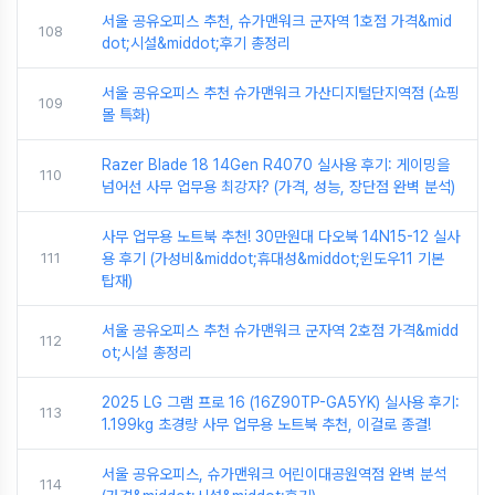
서울 공유오피스 추천, 슈가맨워크 군자역 1호점 가격&mid
108
dot;시설&middot;후기 총정리
서울 공유오피스 추천 슈가맨워크 가산디지털단지역점 (쇼핑
109
몰 특화)
Razer Blade 18 14Gen R4070 실사용 후기: 게이밍을
110
넘어선 사무 업무용 최강자? (가격, 성능, 장단점 완벽 분석)
사무 업무용 노트북 추천! 30만원대 다오북 14N15-12 실사
111
용 후기 (가성비&middot;휴대성&middot;윈도우11 기본
탑재)
서울 공유오피스 추천 슈가맨워크 군자역 2호점 가격&midd
112
ot;시설 총정리
2025 LG 그램 프로 16 (16Z90TP-GA5YK) 실사용 후기:
113
1.199kg 초경량 사무 업무용 노트북 추천, 이걸로 종결!
서울 공유오피스, 슈가맨워크 어린이대공원역점 완벽 분석
114