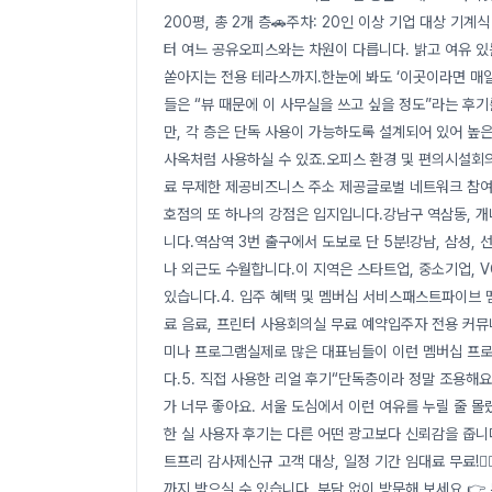
200평, 총 2개 층🚗주차: 20인 이상 기업 대상 기
터 여느 공유오피스와는 차원이 다릅니다. 밝고 여유 있
쏟아지는 전용 테라스까지.한눈에 봐도 ‘이곳이라면 매일
들은 “뷰 때문에 이 사무실을 쓰고 싶을 정도”라는 후
만, 각 층은 단독 사용이 가능하도록 설계되어 있어 높
사옥처럼 사용하실 수 있죠.오피스 환경 및 편의시설회의
료 무제한 제공비즈니스 주소 제공글로벌 네트워크 참여 
호점의 또 하나의 강점은 입지입니다.강남구 역삼동, 개
니다.역삼역 3번 출구에서 도보로 단 5분!강남, 삼성, 
나 외근도 수월합니다.이 지역은 스타트업, 중소기업, 
있습니다.4. 입주 혜택 및 멤버십 서비스패스트파이브
료 음료, 프린터 사용회의실 무료 예약입주자 전용 커
미나 프로그램실제로 많은 대표님들이 이런 멤버십 프로
다.5. 직접 사용한 리얼 후기“단독층이라 정말 조용해요
가 너무 좋아요. 서울 도심에서 이런 여유를 누릴 줄 
한 실 사용자 후기는 다른 어떤 광고보다 신뢰감을 줍니다
트프리 감사제신규 고객 대상, 일정 기간 임대료 무료!🕵
까지 받으실 수 있습니다. 부담 없이 방문해 보세요.👉