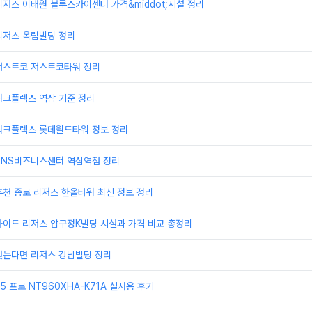
저스 이태원 블루스카이센터 가격&middot;시설 정리
리저스 옥림빌딩 정리
저스트코 저스트코타워 정리
워크플렉스 역삼 기준 정리
워크플렉스 롯데월드타워 정보 정리
TNS비즈니스센터 역삼역점 정리
천 종로 리저스 한올타워 최신 정보 정리
가이드 리저스 압구정K빌딩 시설과 가격 비교 총정리
찾는다면 리저스 강남빌딩 정리
 프로 NT960XHA-K71A 실사용 후기