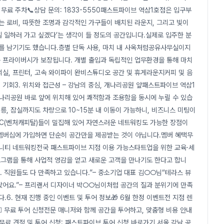
계식 무료 주차📞상담 문의: 1833-5550패스트파이브 역삼1호점은 입구부
는 로비, 따뜻한 조명과 감각적인 가구들이 배치된 라운지, 그리고 빛이
 일하러 가고 싶겠다’는 생각이 들 정도의 공간입니다.실제로 입주한 분
기를 남기기도 했습니다.층별 단독 사용, 마치 내 사옥처럼공유사무실이지
은 프라이버시가 보장됩니다. 개별 출입과 독립적인 업무환경을 통해 마치
실, 프린터, 고속 와이파이 완비스튜디오 공간 및 휴게라운지커피 및 음
기회3. 위치와 접근성 – 강남의 중심, 개나리공원 앞패스트파이브 역삼1
나리공원 바로 앞에 위치해 있어 쾌적함과 조용함을 동시에 누릴 수 있습
선릉, 잠실까지도 차량으로 10~15분 내 이동이 가능하니, 비즈니스 미팅이
VC(벤처캐피탈)들이 밀집해 있어 자연스러운 네트워킹도 가능한 장점이
 멤버십에 가입하면 단순히 공간만을 제공받는 것이 아닙니다.멤버 혜택무
뮤니티 네트워킹전국 패스트파이브 지점 이용 가능스타트업을 위한 교육·세
그램을 통해 사업적 영감을 얻고 새로운 고객을 만나기도 한다고 합니
. 직원들도 다 만족하고 있습니다.”– 중소기업 대표 김○○님“테라스 뷰
몰랐어요.”– 프리랜서 디자이너 박○○님이처럼 공간의 질과 분위기에 만족
.6. 현재 진행 중인 이벤트 및 투어 정보🎁 6월 한정 이벤트전 지점 렌
️‍♀️ 무료 투어 신청전문 매니저와 함께 공간을 투어하고, 맞춤형 비용 안내
 무료 견적 및 투어 신청: 패스트파이브 투어 신청 바로가기 서울 강남 공