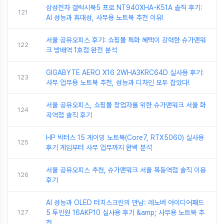
삼성전자 갤럭시북5 프로 NT940XHA-K51A 솔직 후기:
121
AI 성능과 휴대성, 사무용 노트북 추천 이유!
서울 공유오피스 후기: 쇼핑몰 특화 혜택이 강력한 슈가맨워
122
크 방배역 1호점 완전 분석
GIGABYTE AERO X16 2WHA3KRC64D 실사용 후기:
123
사무 업무용 노트북 추천, 성능과 디자인 모두 잡았다!
서울 공유오피스, 쇼핑몰 창업자를 위한 슈가맨워크 서울 화
124
곡역점 솔직 후기
HP 빅터스 15 게이밍 노트북(Core7, RTX5060) 실사용
125
후기 게임부터 사무 업무까지 완벽 분석
서울 공유오피스 추천, 슈가맨워크 서울 목동역점 솔직 이용
126
후기
AI 성능과 OLED 터치스크린의 만남: 레노버 아이디어패드
127
5 투인원 16AKP10 실사용 후기 &amp; 사무용 노트북 추
천