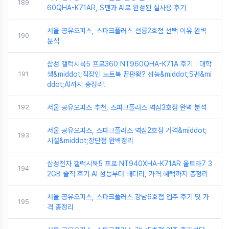
189
60QHA-K71AR, S펜과 AI로 완성된 실사용 후기
서울 공유오피스, 스파크플러스 선릉2호점 선택 이유 완벽
190
분석
삼성 갤럭시북5 프로360 NT960QHA-K71A 후기｜대학
191
생&middot;직장인 노트북 끝판왕? 성능&middot;S펜&mi
ddot;AI까지 총정리!
192
서울 공유오피스 추천, 스파크플러스 역삼3호점 완벽 분석
서울 공유오피스, 스파크플러스 역삼2호점 가격&middot;
193
시설&middot;장단점 완벽정리
삼성전자 갤럭시북5 프로 NT940XHA-K71AR 울트라7 3
194
2GB 솔직 후기 AI 성능부터 배터리, 가격 혜택까지 총정리
서울 공유오피스, 스파크플러스 강남6호점 입주 후기 및 가
195
격 총정리