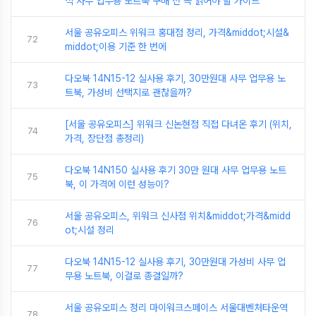
석 사무 업무용 노트북 구매 전 꼭 읽어야 할 가이드
서울 공유오피스 위워크 홍대점 정리, 가격&middot;시설&
72
middot;이용 기준 한 번에
다오북 14N15-12 실사용 후기, 30만원대 사무 업무용 노
73
트북, 가성비 선택지로 괜찮을까?
[서울 공유오피스] 위워크 신논현점 직접 다녀온 후기 (위치,
74
가격, 장단점 총정리)
다오북 14N150 실사용 후기 30만 원대 사무 업무용 노트
75
북, 이 가격에 이런 성능이?
서울 공유오피스, 위워크 신사점 위치&middot;가격&midd
76
ot;시설 정리
다오북 14N15-12 실사용 후기, 30만원대 가성비 사무 업
77
무용 노트북, 이걸로 종결일까?
서울 공유오피스 정리 마이워크스페이스 서울대벤처타운역
78