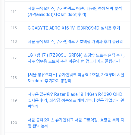
서울 공유오피스, 슈가맨워크 어린이대공원역점 완벽 분석
114
(가격&middot;시설&middot;후기)
115
GIGABYTE AERO X16 1VH93KRC94D 실사용 후기
116
서울 공유오피스, 슈가맨워크 서초역점 가격과 후기 총정리
LG그램 17 (17Z90SU-GRF6K) 초경량 노트북 솔직 후기,
117
사무 업무용 노트북 추천 이유와 램 업그레이드 꿀팁까지!
[서울 공유오피스] 슈가맨워크 학동역 1호점, 가격부터 시설
118
&middot;후기까지 총정리
사무용 끝판왕? Razer Blade 18 14Gen R4090 QHD
119
실사용 후기, 최상급 성능으로 게이밍부터 전문 작업까지 완
벽하게
서울 공유오피스 슈가맨워크 서울 구로역점, 쇼핑몰 특화 지
120
점 완벽 분석