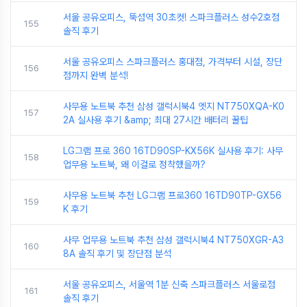
서울 공유오피스, 뚝섬역 30초컷! 스파크플러스 성수2호점
155
솔직 후기
서울 공유오피스 스파크플러스 홍대점, 가격부터 시설, 장단
156
점까지 완벽 분석!
사무용 노트북 추천 삼성 갤럭시북4 엣지 NT750XQA-K0
157
2A 실사용 후기 &amp; 최대 27시간 배터리 꿀팁
LG그램 프로 360 16TD90SP-KX56K 실사용 후기: 사무
158
업무용 노트북, 왜 이걸로 정착했을까?
사무용 노트북 추천 LG그램 프로360 16TD90TP-GX56
159
K 후기
사무 업무용 노트북 추천 삼성 갤럭시북4 NT750XGR-A3
160
8A 솔직 후기 및 장단점 분석
서울 공유오피스, 서울역 1분 신축 스파크플러스 서울로점
161
솔직 후기