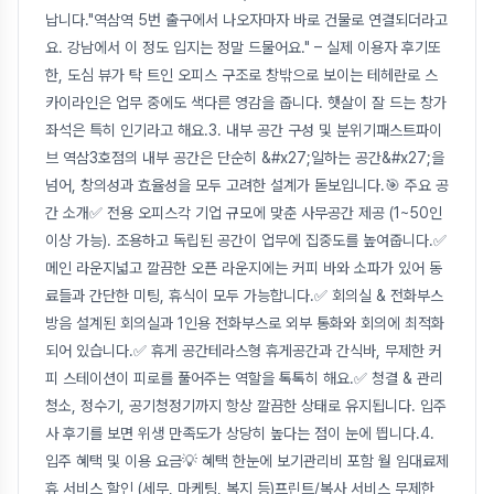
납니다."역삼역 5번 출구에서 나오자마자 바로 건물로 연결되더라고
요. 강남에서 이 정도 입지는 정말 드물어요." – 실제 이용자 후기또
한, 도심 뷰가 탁 트인 오피스 구조로 창밖으로 보이는 테헤란로 스
카이라인은 업무 중에도 색다른 영감을 줍니다. 햇살이 잘 드는 창가
좌석은 특히 인기라고 해요.3. 내부 공간 구성 및 분위기패스트파이
브 역삼3호점의 내부 공간은 단순히 &#x27;일하는 공간&#x27;을
넘어, 창의성과 효율성을 모두 고려한 설계가 돋보입니다.🎯 주요 공
간 소개✅ 전용 오피스각 기업 규모에 맞춘 사무공간 제공 (1~50인
이상 가능). 조용하고 독립된 공간이 업무에 집중도를 높여줍니다.✅
메인 라운지넓고 깔끔한 오픈 라운지에는 커피 바와 소파가 있어 동
료들과 간단한 미팅, 휴식이 모두 가능합니다.✅ 회의실 & 전화부스
방음 설계된 회의실과 1인용 전화부스로 외부 통화와 회의에 최적화
되어 있습니다.✅ 휴게 공간테라스형 휴게공간과 간식바, 무제한 커
피 스테이션이 피로를 풀어주는 역할을 톡톡히 해요.✅ 청결 & 관리
청소, 정수기, 공기청정기까지 항상 깔끔한 상태로 유지됩니다. 입주
사 후기를 보면 위생 만족도가 상당히 높다는 점이 눈에 띕니다.4.
입주 혜택 및 이용 요금💡 혜택 한눈에 보기관리비 포함 월 임대료제
휴 서비스 할인 (세무, 마케팅, 복지 등)프린트/복사 서비스 무제한