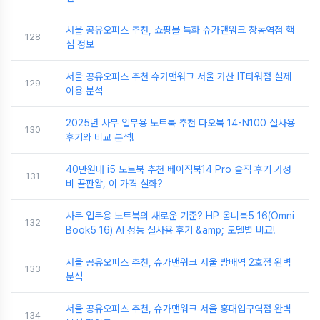
서울 공유오피스 추천, 쇼핑몰 특화 슈가맨워크 창동역점 핵
128
심 정보
서울 공유오피스 추천 슈가맨워크 서울 가산 IT타워점 실제
129
이용 분석
2025년 사무 업무용 노트북 추천 다오북 14-N100 실사용
130
후기와 비교 분석!
40만원대 i5 노트북 추천 베이직북14 Pro 솔직 후기 가성
131
비 끝판왕, 이 가격 실화?
사무 업무용 노트북의 새로운 기준? HP 옴니북5 16(Omni
132
Book5 16) AI 성능 실사용 후기 &amp; 모델별 비교!
서울 공유오피스 추천, 슈가맨워크 서울 방배역 2호점 완벽
133
분석
서울 공유오피스 추천, 슈가맨워크 서울 홍대입구역점 완벽
134