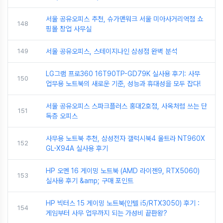
서울 공유오피스 추천, 슈가맨워크 서울 미아사거리역점 쇼
148
핑몰 창업 사무실
149
서울 공유오피스, 스테이지나인 삼성점 완벽 분석
LG그램 프로360 16T90TP-GD79K 실사용 후기: 사무
150
업무용 노트북의 새로운 기준, 성능과 휴대성을 모두 잡다!
서울 공유오피스 스파크플러스 홍대2호점, 사옥처럼 쓰는 단
151
독층 오피스
사무용 노트북 추천, 삼성전자 갤럭시북4 울트라 NT960X
152
GL-X94A 실사용 후기
HP 오멘 16 게이밍 노트북 (AMD 라이젠9, RTX5060)
153
실사용 후기 &amp; 구매 포인트
HP 빅터스 15 게이밍 노트북(인텔 i5/RTX3050) 후기 :
154
게임부터 사무 업무까지 되는 가성비 끝판왕?