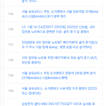
분석 가이드
서울 공유오피스 추천, 슈가맨워크 서울 천호역점 가격&mid
135
dot;시설&middot;후기 완벽 정리
LG 그램 14 (14ZD90T-GX50K) 2025년 신모델, 사무
136
업무용 노트북으로 완벽한 이유: 솔직 후기 및 총정리
50만원대 사무 업무용 노트북? 베이직북16 솔직 후기(윈도
137
우 11 Pro 기본 탑재 &amp; 경쟁 모델 비교 분석까지)
사무 업무용 노트북 추천! 베이직북14 프로 솔직 후기 (A/S,
138
장단점 총정리)
서울 공유오피스 추천 슈가맨워크 창동역 2호점 완벽 분석
139
(가격&middot;시설&middot;혜택)
서울 공유오피스, 슈가맨워크 수유역점 가격 총정리 (2025
140
최신 업데이트)
삼성전자 갤럭시북3 360 NT750QFT-A51A 실사용 후