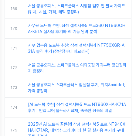
서울 공유오피스, 스파크플러스 시청점 입주 전 필독 가이드
169
(위치, 시설, 가격, 혜택 총정리)
사무용 노트북 추천! 삼성 갤럭시북5 프로360 NT960QH
170
A-K51A 실사용 후기와 AI 기능 완벽 분석
사무 업무용 노트북 추천: 삼성 갤럭시북4 NT750XGR-A
171
31A 솔직 후기 (장단점부터 비교까지)
서울 공유오피스, 스파크플러스 여의도점 가격부터 장단점까
172
지 총정리
서울 공유오피스 스파크플러스 잠실점 후기, 위치&middot;
173
가격 총정리
[AI 노트북 추천] 삼성 갤럭시북5 프로 NT960XHA-K71A
174
후기 : 인텔 코어 울트라7 탑재, 똑똑한 성능의 비밀
2025년 AI 노트북 끝판왕! 삼성 갤럭시북5 프로 NT940X
175
HA-K71AR, 대학생-크리에이터 한 달 실사용 후기와 구매