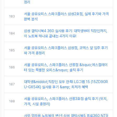
정리
서울 공유오피스 스파크플러스 삼성2호점, 실제 후기와 가격
183
완벽 분석
삼성 갤럭시북4 360 실사용 후기: 대학생부터 직장인까지,
184
이 노트북 하나로 끝내는 4가지 이유!
서울 공유오피스 스파크플러스 삼성점, 코엑스 앞 입주 후기
185
와 가격 총정리
서울 공유오피스, 스파크플러스 선릉점 &lsquo;에스컬레이
186
터 있는 특별한 오피스&rsquo; 솔직 후기
대학생&middot;직장인 모두 만족! LG그램 15 (15ZD90R
187
U-GX54K) 실사용 후기 &amp; 최저가 혜택
서울 공유오피스, 스파크플러스 선릉3호점 솔직 후기 (위치,
188
가격, 시설 총정리)
사무 업무용 노트북의 변신! 삼성 갤럭시북5 프로360 NT9