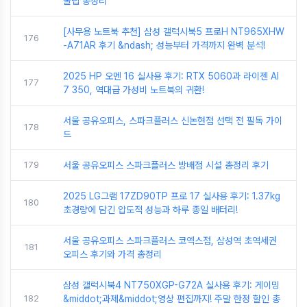
꿀팁 총정리
[사무용 노트북 추천] 삼성 갤럭시북5 프로H NT965XHW
176
-A71AR 후기 &ndash; 성능부터 가격까지 완벽 분석!
2025 HP 오멘 16 실사용 후기: RTX 5060과 라이젠 AI
177
7 350, 역대급 가성비 노트북의 귀환!
서울 공유오피스, 스파크플러스 신논현점 선택 전 필독 가이
178
드
179
서울 공유오피스 스파크플러스 방배점 시설 총정리 후기
2025 LG그램 17ZD90TP 프로 17 실사용 후기: 1.37kg
180
초경량에 담긴 압도적 성능과 하루 종일 배터리!
서울 공유오피스 스파크플러스 코엑스점, 삼성역 초역세권
181
오피스 후기와 가격 총정리
삼성 갤럭시북4 NT750XGP-G72A 실사용 후기: 게이밍
182
&middot;과제&middot;영상 편집까지! 주말 한정 할인 총