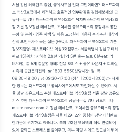
서울 강남 테헤란로 중심, 공유사무실 임대 고민이라면? 패스트파이
브 역삼3호점에서 쾌적하고 효율적인 업무환경을 경험해보세요! 공
유사무실 임대 패스트파이브 역삼3호점 목차패스트파이브 역삼3호
점 기본 정보강남 테헤란로, 초역세권 공유오피스의 장점내부 공간
구성 및 분위기입주 혜택 및 이용 요금실제 이용자 후기추천 대상과
선택 포인트자주 묻는 질문 (FAQ)1. 패스트파이브 역삼3호점 기본
정보지점명: 패스트파이브 역삼3호점주소: 서울특별시 강남구 테헤
란로 151위치: 지하철 2호선 역삼역 5번 출구 도보 0분규모: 약
970평, 총 5개 층운영 형태: 전용 오피스 + 공유 라운지 + 회의실
+ 휴게 공간문의전화: ☎ 1833-5550상담시간: 월~목
09:30~18:00 / 금 09:30~17:00 (점심 12:00~13:00)👉 자세
한 정보는 패스트파이브 공식사이트에서도 확인하실 수 있어요. 서
울 강남 공유오피스 추천 패스트파이브 역삼3호점 서울 강남 공유오
피스 추천 패스트파이브 역삼3호점 공유사무실 임대 정보입니다.
m.site.naver.com 2. 강남 테헤란로, 초역세권 공유오피스의 장점
패스트파이브 역삼3호점은 서울 비즈니스의 중심인 강남 테헤란로
한가운데 위치하고 있습니다. 특히 2호선 역삼역과 직접 연결되어
있어 출퇴근 스트레스를 줄여주고, 외부 미팅 시에도 접근성이 뛰어