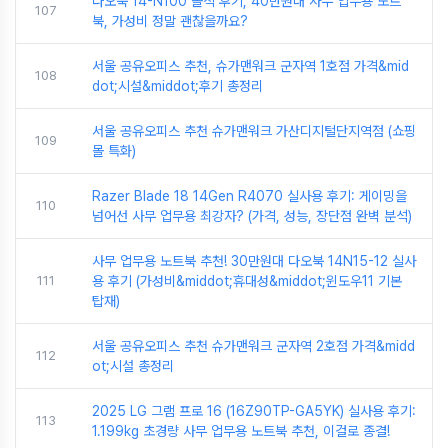
다오북 14-N100 솔직 후기, 40만원대 사무 업무용 노트
107
북, 가성비 정말 괜찮을까요?
서울 공유오피스 추천, 슈가맨워크 군자역 1호점 가격&mid
108
dot;시설&middot;후기 총정리
서울 공유오피스 추천 슈가맨워크 가산디지털단지역점 (쇼핑
109
몰 특화)
Razer Blade 18 14Gen R4070 실사용 후기: 게이밍을
110
넘어선 사무 업무용 최강자? (가격, 성능, 장단점 완벽 분석)
사무 업무용 노트북 추천! 30만원대 다오북 14N15-12 실사
111
용 후기 (가성비&middot;휴대성&middot;윈도우11 기본
탑재)
서울 공유오피스 추천 슈가맨워크 군자역 2호점 가격&midd
112
ot;시설 총정리
2025 LG 그램 프로 16 (16Z90TP-GA5YK) 실사용 후기:
113
1.199kg 초경량 사무 업무용 노트북 추천, 이걸로 종결!