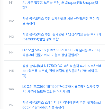
141
기: 사무 업무용 노트북 추천, 왜 &lsquo;정답&rsquo;일
까?
서울 공유오피스 추천 슈가맨워크 서울 선유도역점 핵심 정
142
보 총정리
서울 공유오피스 추천, 슈가맨워크 답십리역점 꼼꼼 후기 (가
143
격&middot;할인 정보 포함)
HP 오멘 Max 16 (Ultra 9, RTX 5080) 실사용 후기 : 대
144
학생부터 전문가까지, 이걸로 정말 끝일까?
삼성 갤럭시북4 NT750XGQ-A51A 솔직 후기: 사무&mid
145
dot;업무용 노트북, 정말 이걸로 괜찮을까? (구매 혜택 포
함)
LG그램 프로360 16T90TP-GD7BK 울트라7 실사용 후
146
기: 사무용 노트북 고민은 여기서 끝!
서울 공유오피스 스테이지나인 강남점 완벽 리뷰! 위치&mid
147
dot;가격&middot;시설 총정리