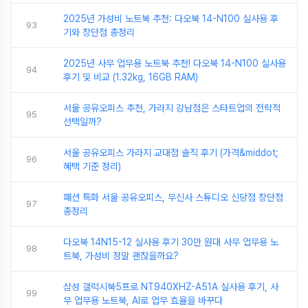
2025년 가성비 노트북 추천: 다오북 14-N100 실사용 후
93
기와 장단점 총정리
2025년 사무 업무용 노트북 추천! 다오북 14-N100 실사용
94
후기 및 비교 (1.32kg, 16GB RAM)
서울 공유오피스 추천, 가라지 강남점은 스타트업의 전략적
95
선택일까?
서울 공유오피스 가라지 교대점 솔직 후기 (가격&middot;
96
혜택 기준 정리)
패션 특화 서울 공유오피스, 무신사 스튜디오 신당점 장단점
97
총정리
다오북 14N15-12 실사용 후기 30만 원대 사무 업무용 노
98
트북, 가성비 정말 괜찮을까요?
삼성 갤럭시북5프로 NT940XHZ-A51A 실사용 후기, 사
99
무 업무용 노트북, AI로 업무 효율을 바꾸다