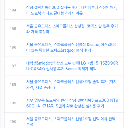
삼성 갤럭시북4 360 실사용 후기: 대학생부터 직장인까지,
184
이 노트북 하나로 끝내는 4가지 이유!
서울 공유오피스 스파크플러스 삼성점, 코엑스 앞 입주 후기
185
와 가격 총정리
서울 공유오피스, 스파크플러스 선릉점 &lsquo;에스컬레이
186
터 있는 특별한 오피스&rsquo; 솔직 후기
대학생&middot;직장인 모두 만족! LG그램 15 (15ZD90R
187
U-GX54K) 실사용 후기 &amp; 최저가 혜택
서울 공유오피스, 스파크플러스 선릉3호점 솔직 후기 (위치,
188
가격, 시설 총정리)
사무 업무용 노트북의 변신! 삼성 갤럭시북5 프로360 NT9
189
60QHA-K71AR, S펜과 AI로 완성된 실사용 후기
서울 공유오피스, 스파크플러스 선릉2호점 선택 이유 완벽
190
분석