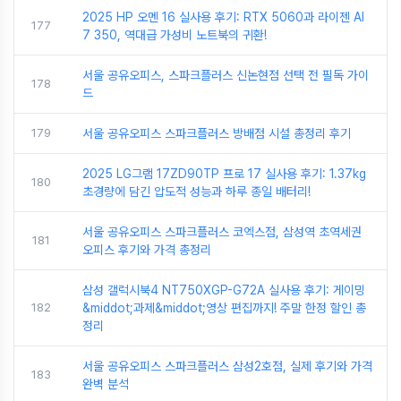
2025 HP 오멘 16 실사용 후기: RTX 5060과 라이젠 AI
177
7 350, 역대급 가성비 노트북의 귀환!
서울 공유오피스, 스파크플러스 신논현점 선택 전 필독 가이
178
드
179
서울 공유오피스 스파크플러스 방배점 시설 총정리 후기
2025 LG그램 17ZD90TP 프로 17 실사용 후기: 1.37kg
180
초경량에 담긴 압도적 성능과 하루 종일 배터리!
서울 공유오피스 스파크플러스 코엑스점, 삼성역 초역세권
181
오피스 후기와 가격 총정리
삼성 갤럭시북4 NT750XGP-G72A 실사용 후기: 게이밍
182
&middot;과제&middot;영상 편집까지! 주말 한정 할인 총
정리
서울 공유오피스 스파크플러스 삼성2호점, 실제 후기와 가격
183
완벽 분석