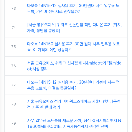
다오북 14N15-12 실사용 후기, 30만원대 사무 업무용 노
73
트북, 가성비 선택지로 괜찮을까?
[서울 공유오피스] 위워크 신논현점 직접 다녀온 후기 (위치,
74
가격, 장단점 총정리)
다오북 14N150 실사용 후기 30만 원대 사무 업무용 노트
75
북, 이 가격에 이런 성능이?
서울 공유오피스, 위워크 신사점 위치&middot;가격&midd
76
ot;시설 정리
다오북 14N15-12 실사용 후기, 30만원대 가성비 사무 업
77
무용 노트북, 이걸로 종결일까?
서울 공유오피스 정리 마이워크스페이스 서울대벤처타운역
78
점 기준 한 번에 정리
사무 업무용 노트북의 새로운 가치, 삼성 갤럭시북4 엣지 N
79
T960XMB-KC01B, 지속가능성까지 생각한 선택