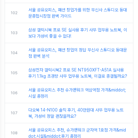
서울 공유오피스, 패션 창업가를 위한 무신사 스튜디오 동대
102
문종합시장점 완벽 가이드
삼성 갤럭시북 프로 SE 실사용 후기 사무 업무용 노트북, 이
103
보다 가성비 좋을 수 없다!
서울 공유오피스, 패션 창업의 정답 무신사 스튜디오 동대문
104
점 완벽 분석
삼성전자 갤럭시북2 프로 SE NT950XFT-A51A 실사용
105
후기 1.1kg 초경량 사무 업무용 노트북, 이걸로 종결될까요?
서울 공유오피스 추천 슈가맨워크 역삼역점 가격&middot;
106
시설 총정리
다오북 14-N100 솔직 후기, 40만원대 사무 업무용 노트
107
북, 가성비 정말 괜찮을까요?
서울 공유오피스 추천, 슈가맨워크 군자역 1호점 가격&mid
108
dot;시설&middot;후기 총정리