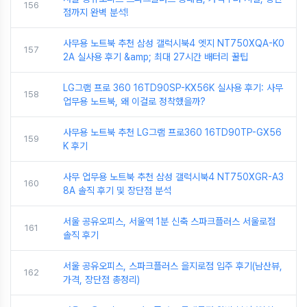
156
점까지 완벽 분석!
사무용 노트북 추천 삼성 갤럭시북4 엣지 NT750XQA-K0
157
2A 실사용 후기 &amp; 최대 27시간 배터리 꿀팁
LG그램 프로 360 16TD90SP-KX56K 실사용 후기: 사무
158
업무용 노트북, 왜 이걸로 정착했을까?
사무용 노트북 추천 LG그램 프로360 16TD90TP-GX56
159
K 후기
사무 업무용 노트북 추천 삼성 갤럭시북4 NT750XGR-A3
160
8A 솔직 후기 및 장단점 분석
서울 공유오피스, 서울역 1분 신축 스파크플러스 서울로점
161
솔직 후기
서울 공유오피스, 스파크플러스 을지로점 입주 후기(남산뷰,
162
가격, 장단점 총정리)