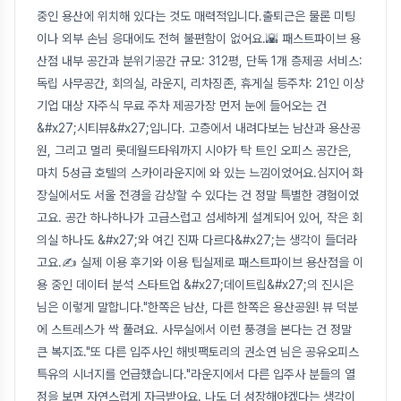
중인 용산에 위치해 있다는 것도 매력적입니다.출퇴근은 물론 미팅
이나 외부 손님 응대에도 전혀 불편함이 없어요.🌇 패스트파이브 용
산점 내부 공간과 분위기공간 규모: 312평, 단독 1개 층제공 서비스:
독립 사무공간, 회의실, 라운지, 리차징존, 휴게실 등주차: 21인 이상
기업 대상 자주식 무료 주차 제공가장 먼저 눈에 들어오는 건
&#x27;시티뷰&#x27;입니다. 고층에서 내려다보는 남산과 용산공
원, 그리고 멀리 롯데월드타워까지 시야가 탁 트인 오피스 공간은,
마치 5성급 호텔의 스카이라운지에 와 있는 느낌이었어요.심지어 화
장실에서도 서울 전경을 감상할 수 있다는 건 정말 특별한 경험이었
고요. 공간 하나하나가 고급스럽고 섬세하게 설계되어 있어, 작은 회
의실 하나도 &#x27;와 여긴 진짜 다르다&#x27;는 생각이 들더라
고요.✍️ 실제 이용 후기와 이용 팁실제로 패스트파이브 용산점을 이
용 중인 데이터 분석 스타트업 &#x27;데이트립&#x27;의 진시은
님은 이렇게 말합니다."한쪽은 남산, 다른 한쪽은 용산공원! 뷰 덕분
에 스트레스가 싹 풀려요. 사무실에서 이런 풍경을 본다는 건 정말
큰 복지죠."또 다른 입주사인 해빗팩토리의 권소연 님은 공유오피스
특유의 시너지를 언급했습니다."라운지에서 다른 입주사 분들의 열
정을 보면 자연스럽게 자극받아요. 나도 더 성장해야겠다는 생각이