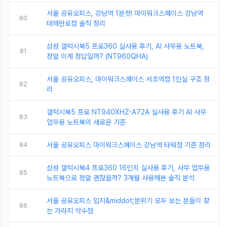
서울 공유오피스, 강남역 1분컷! 마이워크스페이스 강남역
80
테헤란로점 솔직 정리
삼성 갤럭시북5 프로360 실사용 후기, AI 사무용 노트북,
81
정말 이게 정답일까? (NT960QHA)
서울 공유오피스, 마이워크스페이스 서초역점 1인실 구조 정
82
리
갤럭시북5 프로 NT940XHZ-A72A 실사용 후기 AI 사무
83
업무용 노트북의 새로운 기준
84
서울 공유오피스 마이워크스페이스 강남역 타워점 기준 정리
삼성 갤럭시북4 프로360 16인치 실사용 후기, 사무 업무용
85
노트북으로 정말 괜찮을까? 3개월 사용해본 솔직 분석
서울 공유오피스 입지&middot;분위기 모두 보는 분들이 찾
86
는 가라지 약수점