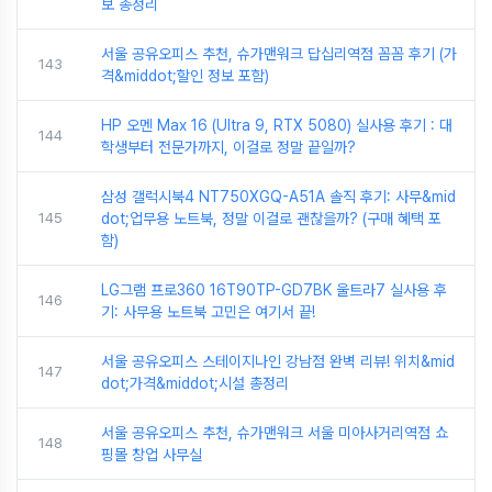
보 총정리
서울 공유오피스 추천, 슈가맨워크 답십리역점 꼼꼼 후기 (가
143
격&middot;할인 정보 포함)
HP 오멘 Max 16 (Ultra 9, RTX 5080) 실사용 후기 : 대
144
학생부터 전문가까지, 이걸로 정말 끝일까?
삼성 갤럭시북4 NT750XGQ-A51A 솔직 후기: 사무&mid
145
dot;업무용 노트북, 정말 이걸로 괜찮을까? (구매 혜택 포
함)
LG그램 프로360 16T90TP-GD7BK 울트라7 실사용 후
146
기: 사무용 노트북 고민은 여기서 끝!
서울 공유오피스 스테이지나인 강남점 완벽 리뷰! 위치&mid
147
dot;가격&middot;시설 총정리
서울 공유오피스 추천, 슈가맨워크 서울 미아사거리역점 쇼
148
핑몰 창업 사무실