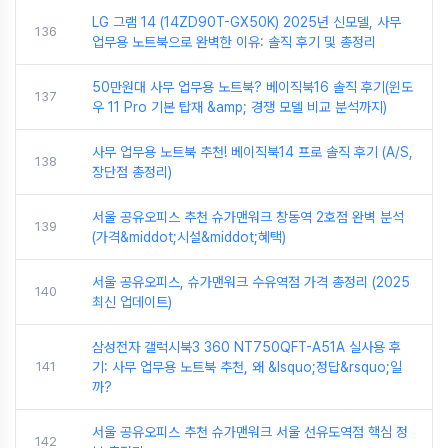
LG 그램 14 (14ZD90T-GX50K) 2025년 신모델, 사무
136
업무용 노트북으로 완벽한 이유: 솔직 후기 및 총정리
50만원대 사무 업무용 노트북? 베이직북16 솔직 후기(윈도
137
우 11 Pro 기본 탑재 &amp; 경쟁 모델 비교 분석까지)
사무 업무용 노트북 추천! 베이직북14 프로 솔직 후기 (A/S,
138
장단점 총정리)
서울 공유오피스 추천 슈가맨워크 창동역 2호점 완벽 분석
139
(가격&middot;시설&middot;혜택)
서울 공유오피스, 슈가맨워크 수유역점 가격 총정리 (2025
140
최신 업데이트)
삼성전자 갤럭시북3 360 NT750QFT-A51A 실사용 후
141
기: 사무 업무용 노트북 추천, 왜 &lsquo;정답&rsquo;일
까?
서울 공유오피스 추천 슈가맨워크 서울 선유도역점 핵심 정
142