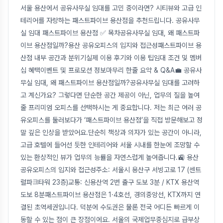
서울 용산에서 공유사무실 임대를 고민 중이라면? 시티뷰와 고급 인
테리어를 자랑하는 패스트파이브 용산점을 추천드립니다. 공유사무
실 임대 패스트파이브 용산점 ✅ 목차공유사무실 임대, 왜 패스트파
이브 용산점일까?용산 공유오피스의 입지와 접근성패스트파이브 용
산점 내부 공간과 분위기실제 이용 후기와 이용 팁임대 조건 및 멤버
십 혜택이벤트 및 프로모션 정보마무리 한줄 요약 & Q&A💼 공유사
무실 임대, 왜 패스트파이브 용산점일까?공유사무실 임대를 고려하
고 계신가요? 그렇다면 단순한 공간 제공이 아닌, 업무의 질을 높여
줄 프리미엄 오피스를 선택하시는 게 중요합니다. 저는 최근 여러 공
유오피스를 둘러보다가 ‘패스트파이브 용산점’을 직접 방문해보고 정
말 깊은 인상을 받았어요.단순히 책상과 의자가 있는 공간이 아니라,
고급 호텔에 들어선 듯한 인테리어와 서울 시내를 한눈에 조망할 수
있는 환상적인 뷰가 업무의 능률을 자연스럽게 높여줍니다.🚉 용산
공유오피스의 입지와 접근성주소: 서울시 용산구 서빙고로 17 (센트
럴파크타워 23층)교통: 신용산역 2번 출구 도보 3분 / KTX 용산역
도보 8분패스트파이브 용산점은 1·4호선, 경의중앙선, KTX까지 연
결된 초역세권입니다. 덕분에 수도권은 물론 전국 어디든 빠르게 이
동할 수 있는 점이 큰 장점이에요. 서울의 국제업무중심지로 급부상