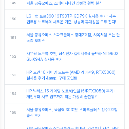
149
서울 공유오피스, 스테이지나인 삼성점 완벽 분석
LG그램 프로360 16T90TP-GD79K 실사용 후기: 사무
150
업무용 노트북의 새로운 기준, 성능과 휴대성을 모두 잡다!
서울 공유오피스 스파크플러스 홍대2호점, 사옥처럼 쓰는 단
151
독층 오피스
사무용 노트북 추천, 삼성전자 갤럭시북4 울트라 NT960X
152
GL-X94A 실사용 후기
HP 오멘 16 게이밍 노트북 (AMD 라이젠9, RTX5060)
153
실사용 후기 &amp; 구매 포인트
HP 빅터스 15 게이밍 노트북(인텔 i5/RTX3050) 후기 :
154
게임부터 사무 업무까지 되는 가성비 끝판왕?
서울 공유오피스, 뚝섬역 30초컷! 스파크플러스 성수2호점
155
솔직 후기
서울 공유오피스 스파크플러스 홍대점, 가격부터 시설, 장단