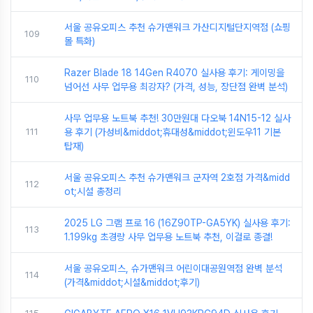
서울 공유오피스 추천 슈가맨워크 가산디지털단지역점 (쇼핑
109
몰 특화)
Razer Blade 18 14Gen R4070 실사용 후기: 게이밍을
110
넘어선 사무 업무용 최강자? (가격, 성능, 장단점 완벽 분석)
사무 업무용 노트북 추천! 30만원대 다오북 14N15-12 실사
111
용 후기 (가성비&middot;휴대성&middot;윈도우11 기본
탑재)
서울 공유오피스 추천 슈가맨워크 군자역 2호점 가격&midd
112
ot;시설 총정리
2025 LG 그램 프로 16 (16Z90TP-GA5YK) 실사용 후기:
113
1.199kg 초경량 사무 업무용 노트북 추천, 이걸로 종결!
서울 공유오피스, 슈가맨워크 어린이대공원역점 완벽 분석
114
(가격&middot;시설&middot;후기)