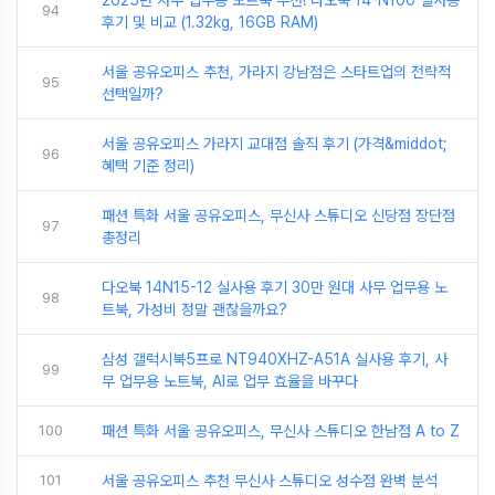
2025년 사무 업무용 노트북 추천! 다오북 14-N100 실사용
94
후기 및 비교 (1.32kg, 16GB RAM)
서울 공유오피스 추천, 가라지 강남점은 스타트업의 전략적
95
선택일까?
서울 공유오피스 가라지 교대점 솔직 후기 (가격&middot;
96
혜택 기준 정리)
패션 특화 서울 공유오피스, 무신사 스튜디오 신당점 장단점
97
총정리
다오북 14N15-12 실사용 후기 30만 원대 사무 업무용 노
98
트북, 가성비 정말 괜찮을까요?
삼성 갤럭시북5프로 NT940XHZ-A51A 실사용 후기, 사
99
무 업무용 노트북, AI로 업무 효율을 바꾸다
100
패션 특화 서울 공유오피스, 무신사 스튜디오 한남점 A to Z
101
서울 공유오피스 추천 무신사 스튜디오 성수점 완벽 분석