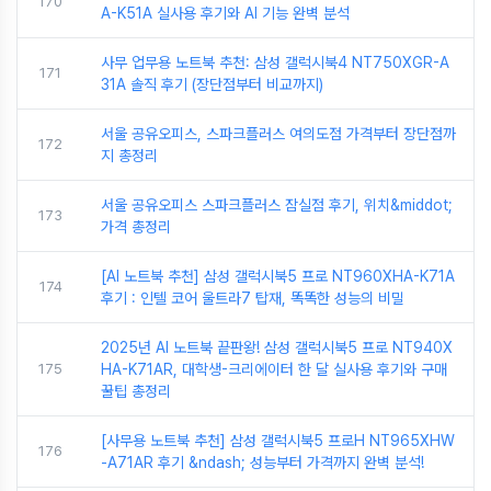
170
A-K51A 실사용 후기와 AI 기능 완벽 분석
사무 업무용 노트북 추천: 삼성 갤럭시북4 NT750XGR-A
171
31A 솔직 후기 (장단점부터 비교까지)
서울 공유오피스, 스파크플러스 여의도점 가격부터 장단점까
172
지 총정리
서울 공유오피스 스파크플러스 잠실점 후기, 위치&middot;
173
가격 총정리
[AI 노트북 추천] 삼성 갤럭시북5 프로 NT960XHA-K71A
174
후기 : 인텔 코어 울트라7 탑재, 똑똑한 성능의 비밀
2025년 AI 노트북 끝판왕! 삼성 갤럭시북5 프로 NT940X
175
HA-K71AR, 대학생-크리에이터 한 달 실사용 후기와 구매
꿀팁 총정리
[사무용 노트북 추천] 삼성 갤럭시북5 프로H NT965XHW
176
-A71AR 후기 &ndash; 성능부터 가격까지 완벽 분석!