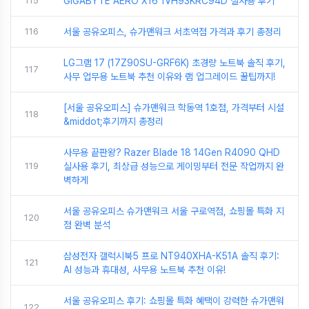
115
GIGABYTE AERO X16 1VH93KRC94D 실사용 후기
116
서울 공유오피스, 슈가맨워크 서초역점 가격과 후기 총정리
LG그램 17 (17Z90SU-GRF6K) 초경량 노트북 솔직 후기,
117
사무 업무용 노트북 추천 이유와 램 업그레이드 꿀팁까지!
[서울 공유오피스] 슈가맨워크 학동역 1호점, 가격부터 시설
118
&middot;후기까지 총정리
사무용 끝판왕? Razer Blade 18 14Gen R4090 QHD
119
실사용 후기, 최상급 성능으로 게이밍부터 전문 작업까지 완
벽하게
서울 공유오피스 슈가맨워크 서울 구로역점, 쇼핑몰 특화 지
120
점 완벽 분석
삼성전자 갤럭시북5 프로 NT940XHA-K51A 솔직 후기:
121
AI 성능과 휴대성, 사무용 노트북 추천 이유!
서울 공유오피스 후기: 쇼핑몰 특화 혜택이 강력한 슈가맨워
122