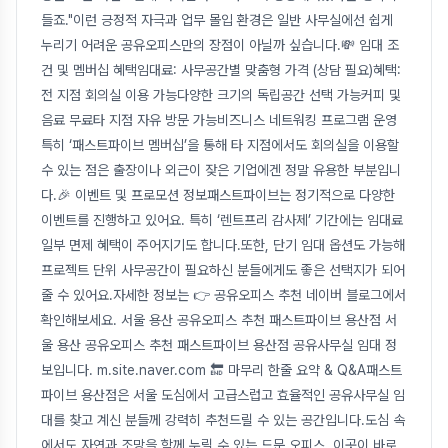
들죠."이런 긍정적 자극과 업무 몰입 환경은 일반 사무실에선 쉽게
누리기 어려운 공유오피스만의 장점이 아닐까 싶습니다.💸 임대 조
건 및 멤버십 혜택임대료: 사무공간별 맞춤형 가격 (상담 필요)혜택:
전 지점 회의실 이용 가능다양한 크기의 독립공간 선택 가능커피 및
음료 무료타 지점 자유 방문 가능비즈니스 네트워킹 프로그램 운영
특히 ‘패스트파이브 멤버십’을 통해 타 지점에서도 회의실을 이용할
수 있는 점은 출장이나 외근이 잦은 기업에겐 정말 유용한 부분입니
다.🎉 이벤트 및 프로모션 정보패스트파이브는 정기적으로 다양한
이벤트를 진행하고 있어요. 특히 ‘렌트프리 감사제’ 기간에는 임대료
일부 면제 혜택이 주어지기도 합니다.또한, 단기 임대 옵션도 가능해
프로젝트 단위 사무공간이 필요하신 분들에게도 좋은 선택지가 되어
줄 수 있어요.자세한 정보는 👉 공유오피스 추천 네이버 블로그에서
확인해보세요. 서울 용산 공유오피스 추천 패스트파이브 용산점 서
울 용산 공유오피스 추천 패스트파이브 용산점 공유사무실 임대 정
보입니다. m.site.naver.com 🔚 마무리 한줄 요약 & Q&A패스트
파이브 용산점은 서울 도심에서 고급스럽고 효율적인 공유사무실 임
대를 찾고 계신 분들께 강력히 추천드릴 수 있는 공간입니다.도심 속
에서도 자연과 조망을 함께 누릴 수 있는 드문 오피스, 이곳이 바로