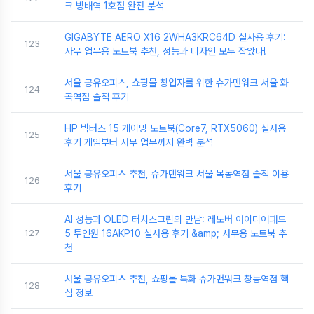
크 방배역 1호점 완전 분석
GIGABYTE AERO X16 2WHA3KRC64D 실사용 후기:
123
사무 업무용 노트북 추천, 성능과 디자인 모두 잡았다!
서울 공유오피스, 쇼핑몰 창업자를 위한 슈가맨워크 서울 화
124
곡역점 솔직 후기
HP 빅터스 15 게이밍 노트북(Core7, RTX5060) 실사용
125
후기 게임부터 사무 업무까지 완벽 분석
서울 공유오피스 추천, 슈가맨워크 서울 목동역점 솔직 이용
126
후기
AI 성능과 OLED 터치스크린의 만남: 레노버 아이디어패드
127
5 투인원 16AKP10 실사용 후기 &amp; 사무용 노트북 추
천
서울 공유오피스 추천, 쇼핑몰 특화 슈가맨워크 창동역점 핵
128
심 정보