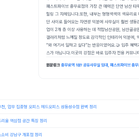
패스트파이브 충무로점의 가장 큰 매력은 단연 남산 타워
힐링 그 자체입니다.또한, 내부는 형형색색의 색유리로 
단 사이로 들어오는 자연광 덕분에 사무실이 훨씬 생동감
업이 2개 층 이상 사용하는 데 적합남산공원, 남산골공
갤러리처럼 느껴질 정도로 감각적인 인테리어 덕분에, 
“와 여기서 일하고 싶다”는 반응이었어요.🤝 입주 
스가 아닙니다.이곳의 강점은 바로 입주자 전용 커뮤니
원문링크
충무로역 1분! 공유사무실 임대, 패스트파이브 충무
추천, 업무 집중형 오피스 헤드오피스 성동성수점 완벽 정리
드리움 역삼점 공간 특징 정리
스소비 강남구 개포점 정리