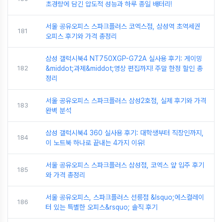
초경량에 담긴 압도적 성능과 하루 종일 배터리!
서울 공유오피스 스파크플러스 코엑스점, 삼성역 초역세권
181
오피스 후기와 가격 총정리
삼성 갤럭시북4 NT750XGP-G72A 실사용 후기: 게이밍
182
&middot;과제&middot;영상 편집까지! 주말 한정 할인 총
정리
서울 공유오피스 스파크플러스 삼성2호점, 실제 후기와 가격
183
완벽 분석
삼성 갤럭시북4 360 실사용 후기: 대학생부터 직장인까지,
184
이 노트북 하나로 끝내는 4가지 이유!
서울 공유오피스 스파크플러스 삼성점, 코엑스 앞 입주 후기
185
와 가격 총정리
서울 공유오피스, 스파크플러스 선릉점 &lsquo;에스컬레이
186
터 있는 특별한 오피스&rsquo; 솔직 후기