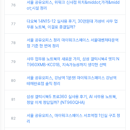
서울 공유오피스, 위워크 신사점 위치&middot;가격&midd
76
ot;시설 정리
다오북 14N15-12 실사용 후기, 30만원대 가성비 사무 업
77
무용 노트북, 이걸로 종결일까?
서울 공유오피스 정리 마이워크스페이스 서울대벤처타운역
78
점 기준 한 번에 정리
사무 업무용 노트북의 새로운 가치, 삼성 갤럭시북4 엣지 N
79
T960XMB-KC01B, 지속가능성까지 생각한 선택
서울 공유오피스, 강남역 1분컷! 마이워크스페이스 강남역
80
테헤란로점 솔직 정리
삼성 갤럭시북5 프로360 실사용 후기, AI 사무용 노트북,
81
정말 이게 정답일까? (NT960QHA)
서울 공유오피스, 마이워크스페이스 서초역점 1인실 구조 정
82
리