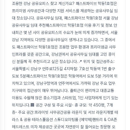
조용한 강남 공유오피스 찾고 계신가요? 패스트파이브 학동1호점은
프리미엄 사무공간과 다양한 지원 서비스를 제공하는 공유사무실 임
대 장소입니다. 공유사무실 임대, 패스트파이브 학동1호점 서울 강남
공유사무실 임대 추천패스트파이브 학동1호점 이용 후기 및 정보 안
내최근 몇 년 사이 공유오피스의 수요가 눈에 띄게 증가하면서, 서울
강남 지역에도 다양한 공유사무실이 생겨나고 있습니다. 그 중에서
도 패스트파이브 학동1호점은 조용한 업무 환경과 프리미엄급 사무
인프라를 갖춘 공간으로, 강남권에서 공유사무실 임대를 고민 중이
신 분들께 꼭 추천드리고 싶은 장소입니다.📍 위치 및 접근성주소:
서울특별시 강남구 언주로125길 4지하철: 7호선 학동역 1번 출구
도보 5분패스트파이브 학동1호점은 학동역에서 도보 5분 거리에 위
치하고 있으며, 강남구청역과 언주역에서도 가까워 강남 주요 업무
지구와의 접근성이 매우 뛰어납니다. 출퇴근이 편리하고 대중교통
이용도 수월해 많은 중소기업과 스타트업, 1인 사업자에게 인기 있는
위치입니다.🏢 공간 구성 및 주요 시설- 총 규모: 약 450평, 7개
층- 주요 공간:프라이빗 사무공간공용 라운지 및 서브 라운지개별 테
라스 & 공용 테라스풀옵션 스튜디오미팅룸 (예약제)팬트리 & OA존
헤드레스트 의자 제공공간 곳곳에 자연광이 잘 들어오는 창문형 오