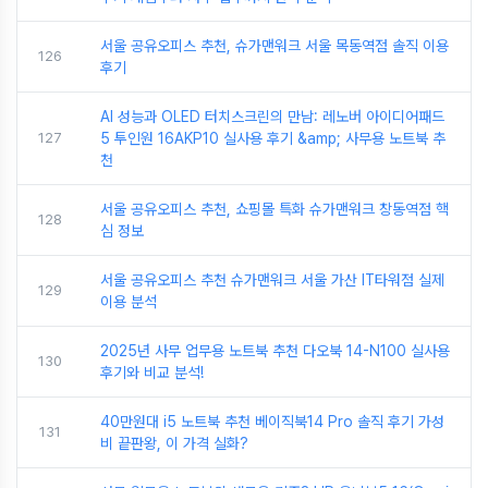
서울 공유오피스 추천, 슈가맨워크 서울 목동역점 솔직 이용
126
후기
AI 성능과 OLED 터치스크린의 만남: 레노버 아이디어패드
127
5 투인원 16AKP10 실사용 후기 &amp; 사무용 노트북 추
천
서울 공유오피스 추천, 쇼핑몰 특화 슈가맨워크 창동역점 핵
128
심 정보
서울 공유오피스 추천 슈가맨워크 서울 가산 IT타워점 실제
129
이용 분석
2025년 사무 업무용 노트북 추천 다오북 14-N100 실사용
130
후기와 비교 분석!
40만원대 i5 노트북 추천 베이직북14 Pro 솔직 후기 가성
131
비 끝판왕, 이 가격 실화?