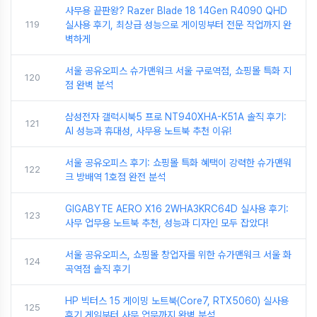
사무용 끝판왕? Razer Blade 18 14Gen R4090 QHD
119
실사용 후기, 최상급 성능으로 게이밍부터 전문 작업까지 완
벽하게
서울 공유오피스 슈가맨워크 서울 구로역점, 쇼핑몰 특화 지
120
점 완벽 분석
삼성전자 갤럭시북5 프로 NT940XHA-K51A 솔직 후기:
121
AI 성능과 휴대성, 사무용 노트북 추천 이유!
서울 공유오피스 후기: 쇼핑몰 특화 혜택이 강력한 슈가맨워
122
크 방배역 1호점 완전 분석
GIGABYTE AERO X16 2WHA3KRC64D 실사용 후기:
123
사무 업무용 노트북 추천, 성능과 디자인 모두 잡았다!
서울 공유오피스, 쇼핑몰 창업자를 위한 슈가맨워크 서울 화
124
곡역점 솔직 후기
HP 빅터스 15 게이밍 노트북(Core7, RTX5060) 실사용
125
후기 게임부터 사무 업무까지 완벽 분석