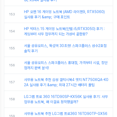
HP 오멘 16 게이밍 노트북 (AMD 라이젠9, RTX5060)
153
실사용 후기 &amp; 구매 포인트
HP 빅터스 15 게이밍 노트북(인텔 i5/RTX3050) 후기 :
154
게임부터 사무 업무까지 되는 가성비 끝판왕?
서울 공유오피스, 뚝섬역 30초컷! 스파크플러스 성수2호점
155
솔직 후기
서울 공유오피스 스파크플러스 홍대점, 가격부터 시설, 장단
156
점까지 완벽 분석!
사무용 노트북 추천 삼성 갤럭시북4 엣지 NT750XQA-K0
157
2A 실사용 후기 &amp; 최대 27시간 배터리 꿀팁
LG그램 프로 360 16TD90SP-KX56K 실사용 후기: 사무
158
업무용 노트북, 왜 이걸로 정착했을까?
사무용 노트북 추천 LG그램 프로360 16TD90TP-GX56
159