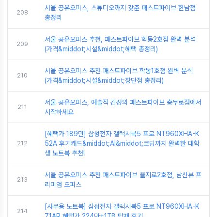
서울 공유오피스, 스튜디오까지 갖춘 패스트파이브 한남점
208
총정리
서울 공유오피스 추천, 패스트파이브 학동2호점 완벽 분석
209
(가격&middot;시설&middot;혜택 총정리)
서울 공유오피스 추천 패스트파이브 학동1호점 완벽 분석
210
(가격&middot;시설&middot;장단점 총정리)
서울 공유오피스, 예술적 감성의 패스트파이브 충무로점에서
211
시작하세요
[혜택가 189만] 삼성전자 갤럭시북5 프로 NT960XHA-K
212
52A 후기캐드&middot;AI&middot;코딩까지 완벽한 대학
생 노트북 추천!
서울 공유오피스 추천 패스트파이브 을지로2호점, 남산뷰 프
213
리미엄 오피스
[사무용 노트북] 삼성전자 갤럭시북5 프로 NT960XHA-K
214
71AR 혜택가 224만+1TB 탑재 후기