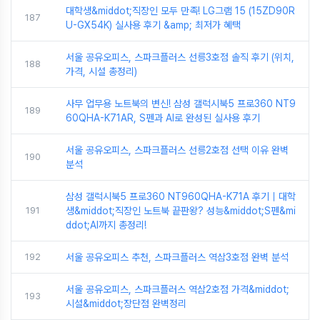
대학생&middot;직장인 모두 만족! LG그램 15 (15ZD90R
187
U-GX54K) 실사용 후기 &amp; 최저가 혜택
서울 공유오피스, 스파크플러스 선릉3호점 솔직 후기 (위치,
188
가격, 시설 총정리)
사무 업무용 노트북의 변신! 삼성 갤럭시북5 프로360 NT9
189
60QHA-K71AR, S펜과 AI로 완성된 실사용 후기
서울 공유오피스, 스파크플러스 선릉2호점 선택 이유 완벽
190
분석
삼성 갤럭시북5 프로360 NT960QHA-K71A 후기｜대학
191
생&middot;직장인 노트북 끝판왕? 성능&middot;S펜&mi
ddot;AI까지 총정리!
192
서울 공유오피스 추천, 스파크플러스 역삼3호점 완벽 분석
서울 공유오피스, 스파크플러스 역삼2호점 가격&middot;
193
시설&middot;장단점 완벽정리