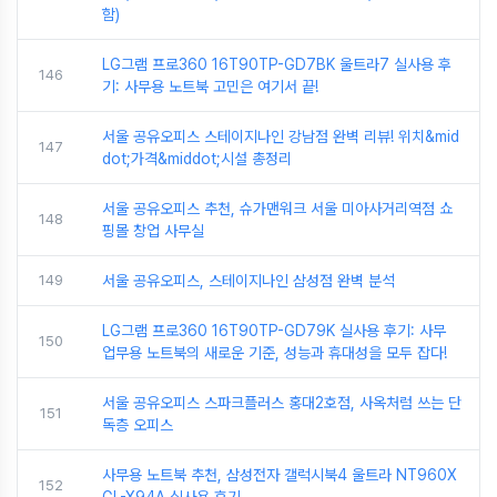
함)
LG그램 프로360 16T90TP-GD7BK 울트라7 실사용 후
146
기: 사무용 노트북 고민은 여기서 끝!
서울 공유오피스 스테이지나인 강남점 완벽 리뷰! 위치&mid
147
dot;가격&middot;시설 총정리
서울 공유오피스 추천, 슈가맨워크 서울 미아사거리역점 쇼
148
핑몰 창업 사무실
149
서울 공유오피스, 스테이지나인 삼성점 완벽 분석
LG그램 프로360 16T90TP-GD79K 실사용 후기: 사무
150
업무용 노트북의 새로운 기준, 성능과 휴대성을 모두 잡다!
서울 공유오피스 스파크플러스 홍대2호점, 사옥처럼 쓰는 단
151
독층 오피스
사무용 노트북 추천, 삼성전자 갤럭시북4 울트라 NT960X
152
GL-X94A 실사용 후기