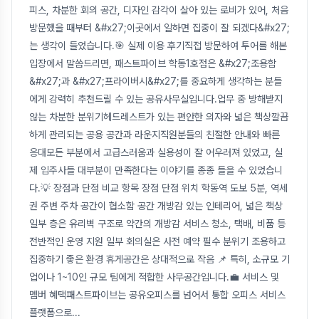
피스, 차분한 회의 공간, 디자인 감각이 살아 있는 로비가 있어, 처음
방문했을 때부터 &#x27;이곳에서 일하면 집중이 잘 되겠다&#x27;
는 생각이 들었습니다.🎯 실제 이용 후기직접 방문하여 투어를 해본
입장에서 말씀드리면, 패스트파이브 학동1호점은 &#x27;조용함
&#x27;과 &#x27;프라이버시&#x27;를 중요하게 생각하는 분들
에게 강력히 추천드릴 수 있는 공유사무실입니다.업무 중 방해받지
않는 차분한 분위기헤드레스트가 있는 편안한 의자와 넓은 책상깔끔
하게 관리되는 공용 공간과 라운지직원분들의 친절한 안내와 빠른
응대모든 부분에서 고급스러움과 실용성이 잘 어우러져 있었고, 실
제 입주사들 대부분이 만족한다는 이야기를 종종 들을 수 있었습니
다.💡 장점과 단점 비교 항목 장점 단점 위치 학동역 도보 5분, 역세
권 주변 주차 공간이 협소함 공간 개방감 있는 인테리어, 넓은 책상
일부 층은 유리벽 구조로 약간의 개방감 서비스 청소, 택배, 비품 등
전반적인 운영 지원 일부 회의실은 사전 예약 필수 분위기 조용하고
집중하기 좋은 환경 휴게공간은 상대적으로 작음 📌 특히, 소규모 기
업이나 1~10인 규모 팀에게 적합한 사무공간입니다.💼 서비스 및
멤버 혜택패스트파이브는 공유오피스를 넘어서 통합 오피스 서비스
플랫폼으로
...