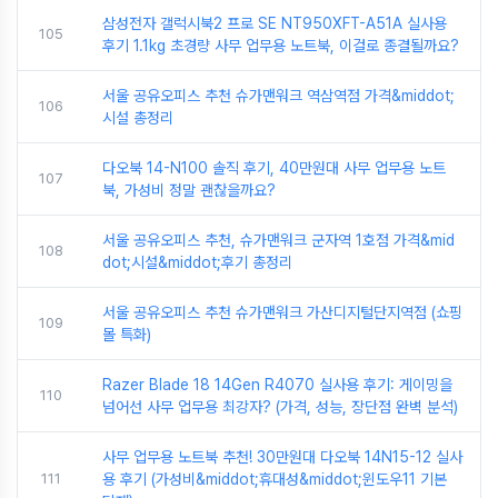
삼성전자 갤럭시북2 프로 SE NT950XFT-A51A 실사용
105
후기 1.1kg 초경량 사무 업무용 노트북, 이걸로 종결될까요?
서울 공유오피스 추천 슈가맨워크 역삼역점 가격&middot;
106
시설 총정리
다오북 14-N100 솔직 후기, 40만원대 사무 업무용 노트
107
북, 가성비 정말 괜찮을까요?
서울 공유오피스 추천, 슈가맨워크 군자역 1호점 가격&mid
108
dot;시설&middot;후기 총정리
서울 공유오피스 추천 슈가맨워크 가산디지털단지역점 (쇼핑
109
몰 특화)
Razer Blade 18 14Gen R4070 실사용 후기: 게이밍을
110
넘어선 사무 업무용 최강자? (가격, 성능, 장단점 완벽 분석)
사무 업무용 노트북 추천! 30만원대 다오북 14N15-12 실사
111
용 후기 (가성비&middot;휴대성&middot;윈도우11 기본