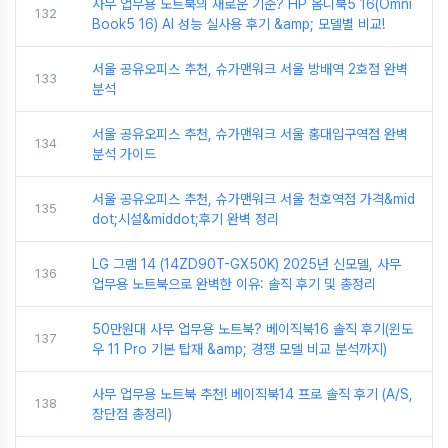
사무 업무용 노트북의 새로운 기준? HP 옴니북5 16(Omni
132
Book5 16) AI 성능 실사용 후기 &amp; 모델별 비교!
서울 공유오피스 추천, 슈가맨워크 서울 방배역 2호점 완벽
133
분석
서울 공유오피스 추천, 슈가맨워크 서울 홍대입구역점 완벽
134
분석 가이드
서울 공유오피스 추천, 슈가맨워크 서울 천호역점 가격&mid
135
dot;시설&middot;후기 완벽 정리
LG 그램 14 (14ZD90T-GX50K) 2025년 신모델, 사무
136
업무용 노트북으로 완벽한 이유: 솔직 후기 및 총정리
50만원대 사무 업무용 노트북? 베이직북16 솔직 후기(윈도
137
우 11 Pro 기본 탑재 &amp; 경쟁 모델 비교 분석까지)
사무 업무용 노트북 추천! 베이직북14 프로 솔직 후기 (A/S,
138
장단점 총정리)