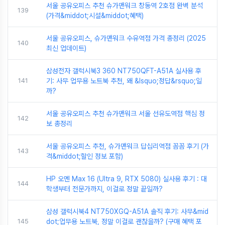
서울 공유오피스 추천 슈가맨워크 창동역 2호점 완벽 분석
139
(가격&middot;시설&middot;혜택)
서울 공유오피스, 슈가맨워크 수유역점 가격 총정리 (2025
140
최신 업데이트)
삼성전자 갤럭시북3 360 NT750QFT-A51A 실사용 후
141
기: 사무 업무용 노트북 추천, 왜 &lsquo;정답&rsquo;일
까?
서울 공유오피스 추천 슈가맨워크 서울 선유도역점 핵심 정
142
보 총정리
서울 공유오피스 추천, 슈가맨워크 답십리역점 꼼꼼 후기 (가
143
격&middot;할인 정보 포함)
HP 오멘 Max 16 (Ultra 9, RTX 5080) 실사용 후기 : 대
144
학생부터 전문가까지, 이걸로 정말 끝일까?
삼성 갤럭시북4 NT750XGQ-A51A 솔직 후기: 사무&mid
145
dot;업무용 노트북, 정말 이걸로 괜찮을까? (구매 혜택 포