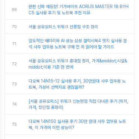
완판 신화 재등장! 기가바이트 AORUS MASTER 18 BYH
69
C5 실사용 후기 및 노트북 추천 이유
70
서울 공유오피스 위워크 선릉점 구조 정리
압도적인 배터리와 AI 성능 삼성 갤럭시북4 엣지 실사용 분
71
석 사무 업무용 노트북 구매 전 꼭 읽어야 할 가이드
서울 공유오피스 위워크 홍대점 정리, 가격&middot;시설&
72
middot;이용 기준 한 번에
다오북 14N15-12 실사용 후기, 30만원대 사무 업무용 노
73
트북, 가성비 선택지로 괜찮을까?
[서울 공유오피스] 위워크 신논현점 직접 다녀온 후기 (위치,
74
가격, 장단점 총정리)
다오북 14N150 실사용 후기 30만 원대 사무 업무용 노트
75
북, 이 가격에 이런 성능이?