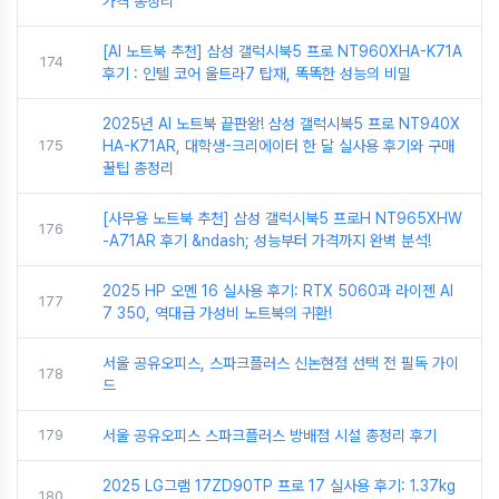
가격 총정리
[AI 노트북 추천] 삼성 갤럭시북5 프로 NT960XHA-K71A
174
후기 : 인텔 코어 울트라7 탑재, 똑똑한 성능의 비밀
2025년 AI 노트북 끝판왕! 삼성 갤럭시북5 프로 NT940X
175
HA-K71AR, 대학생-크리에이터 한 달 실사용 후기와 구매
꿀팁 총정리
[사무용 노트북 추천] 삼성 갤럭시북5 프로H NT965XHW
176
-A71AR 후기 &ndash; 성능부터 가격까지 완벽 분석!
2025 HP 오멘 16 실사용 후기: RTX 5060과 라이젠 AI
177
7 350, 역대급 가성비 노트북의 귀환!
서울 공유오피스, 스파크플러스 신논현점 선택 전 필독 가이
178
드
179
서울 공유오피스 스파크플러스 방배점 시설 총정리 후기
2025 LG그램 17ZD90TP 프로 17 실사용 후기: 1.37kg
180