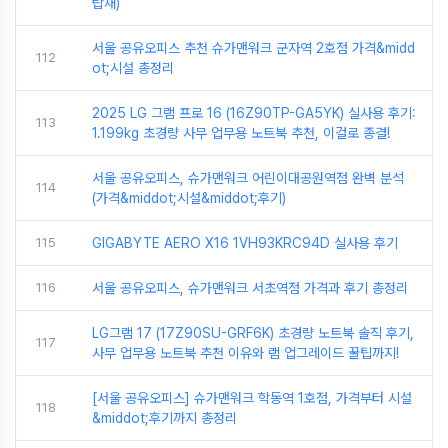
탑재)
서울 공유오피스 추천 슈가맨워크 군자역 2호점 가격&midd
112
ot;시설 총정리
2025 LG 그램 프로 16 (16Z90TP-GA5YK) 실사용 후기:
113
1.199kg 초경량 사무 업무용 노트북 추천, 이걸로 종결!
서울 공유오피스, 슈가맨워크 어린이대공원역점 완벽 분석
114
(가격&middot;시설&middot;후기)
115
GIGABYTE AERO X16 1VH93KRC94D 실사용 후기
116
서울 공유오피스, 슈가맨워크 서초역점 가격과 후기 총정리
LG그램 17 (17Z90SU-GRF6K) 초경량 노트북 솔직 후기,
117
사무 업무용 노트북 추천 이유와 램 업그레이드 꿀팁까지!
[서울 공유오피스] 슈가맨워크 학동역 1호점, 가격부터 시설
118
&middot;후기까지 총정리