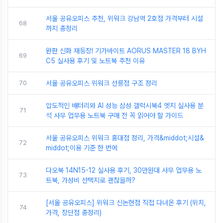
서울 공유오피스 추천, 위워크 강남역 2호점 가격부터 시설
68
까지 총정리
완판 신화 재등장! 기가바이트 AORUS MASTER 18 BYH
69
C5 실사용 후기 및 노트북 추천 이유
70
서울 공유오피스 위워크 선릉점 구조 정리
압도적인 배터리와 AI 성능 삼성 갤럭시북4 엣지 실사용 분
71
석 사무 업무용 노트북 구매 전 꼭 읽어야 할 가이드
서울 공유오피스 위워크 홍대점 정리, 가격&middot;시설&
72
middot;이용 기준 한 번에
다오북 14N15-12 실사용 후기, 30만원대 사무 업무용 노
73
트북, 가성비 선택지로 괜찮을까?
[서울 공유오피스] 위워크 신논현점 직접 다녀온 후기 (위치,
74
가격, 장단점 총정리)