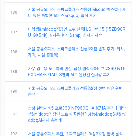
서울 공유오피스, 스파크플러스 선릉점 &lsquo;에스컬레이
186
터 있는 특별한 오피스&rsquo; 솔직 후기
대학생&middot;직장인 모두 만족! LG그램 15 (15ZD90R
187
U-GX54K) 실사용 후기 &amp; 최저가 혜택
서울 공유오피스, 스파크플러스 선릉3호점 솔직 후기 (위치,
188
가격, 시설 총정리)
사무 업무용 노트북의 변신! 삼성 갤럭시북5 프로360 NT9
189
60QHA-K71AR, S펜과 AI로 완성된 실사용 후기
서울 공유오피스, 스파크플러스 선릉2호점 선택 이유 완벽
190
분석
삼성 갤럭시북5 프로360 NT960QHA-K71A 후기｜대학
191
생&middot;직장인 노트북 끝판왕? 성능&middot;S펜&mi
ddot;AI까지 총정리!
192
서울 공유오피스 추천, 스파크플러스 역삼3호점 완벽 분석