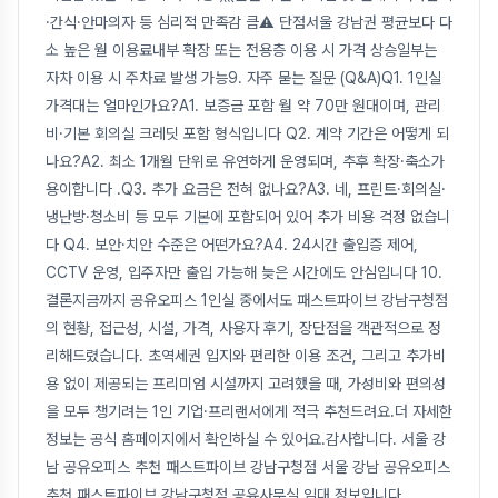
·간식·안마의자 등 심리적 만족감 큼⚠️ 단점서울 강남권 평균보다 다
소 높은 월 이용료내부 확장 또는 전용층 이용 시 가격 상승일부는
자차 이용 시 주차료 발생 가능9. 자주 묻는 질문 (Q&A)Q1. 1인실
가격대는 얼마인가요?A1. 보증금 포함 월 약 70만 원대이며, 관리
비·기본 회의실 크레딧 포함 형식입니다 Q2. 계약 기간은 어떻게 되
나요?A2. 최소 1개월 단위로 유연하게 운영되며, 추후 확장·축소가
용이합니다 .Q3. 추가 요금은 전혀 없나요?A3. 네, 프린트·회의실·
냉난방·청소비 등 모두 기본에 포함되어 있어 추가 비용 걱정 없습니
다 Q4. 보안·치안 수준은 어떤가요?A4. 24시간 출입증 제어,
CCTV 운영, 입주자만 출입 가능해 늦은 시간에도 안심입니다 10.
결론지금까지 공유오피스 1인실 중에서도 패스트파이브 강남구청점
의 현황, 접근성, 시설, 가격, 사용자 후기, 장단점을 객관적으로 정
리해드렸습니다. 초역세권 입지와 편리한 이용 조건, 그리고 추가비
용 없이 제공되는 프리미엄 시설까지 고려했을 때, 가성비와 편의성
을 모두 챙기려는 1인 기업·프리랜서에게 적극 추천드려요.더 자세한
정보는 공식 홈페이지에서 확인하실 수 있어요.감사합니다. 서울 강
남 공유오피스 추천 패스트파이브 강남구청점 서울 강남 공유오피스
추천 패스트파이브 강남구청점 공유사무실 임대 정보입니다.