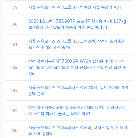
179
서울 공유오피스 스파크플러스 방배점 시설 총정리 후기
2025 LG그램 17ZD90TP 프로 17 실사용 후기: 1.37kg
180
초경량에 담긴 압도적 성능과 하루 종일 배터리!
서울 공유오피스 스파크플러스 코엑스점, 삼성역 초역세권
181
오피스 후기와 가격 총정리
삼성 갤럭시북4 NT750XGP-G72A 실사용 후기: 게이밍
182
&middot;과제&middot;영상 편집까지! 주말 한정 할인 총
정리
서울 공유오피스 스파크플러스 삼성2호점, 실제 후기와 가격
183
완벽 분석
삼성 갤럭시북4 360 실사용 후기: 대학생부터 직장인까지,
184
이 노트북 하나로 끝내는 4가지 이유!
서울 공유오피스 스파크플러스 삼성점, 코엑스 앞 입주 후기
185
와 가격 총정리