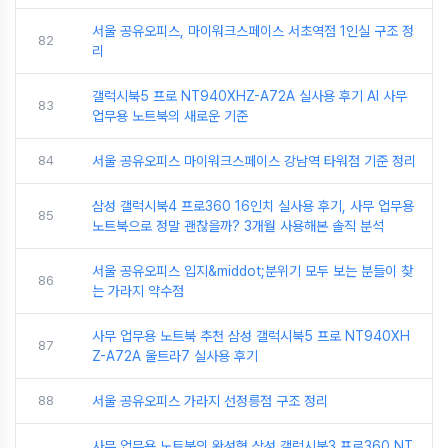
서울 공유오피스, 마이워크스페이스 서초역점 1인실 구조 정
82
리
갤럭시북5 프로 NT940XHZ-A72A 실사용 후기 AI 사무
83
업무용 노트북의 새로운 기준
84
서울 공유오피스 마이워크스페이스 강남역 타워점 기준 정리
삼성 갤럭시북4 프로360 16인치 실사용 후기, 사무 업무용
85
노트북으로 정말 괜찮을까? 3개월 사용해본 솔직 분석
서울 공유오피스 입지&middot;분위기 모두 보는 분들이 찾
86
는 가라지 약수점
사무 업무용 노트북 추천 삼성 갤럭시북5 프로 NT940XH
87
Z-A72A 울트라7 실사용 후기
88
서울 공유오피스 가라지 선정릉점 구조 정리
사무 업무용 노트북의 완성형 삼성 갤럭시북3 프로360 NT