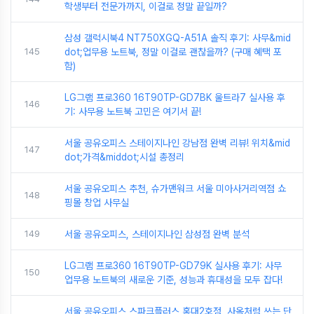
학생부터 전문가까지, 이걸로 정말 끝일까?
삼성 갤럭시북4 NT750XGQ-A51A 솔직 후기: 사무&mid
145
dot;업무용 노트북, 정말 이걸로 괜찮을까? (구매 혜택 포
함)
LG그램 프로360 16T90TP-GD7BK 울트라7 실사용 후
146
기: 사무용 노트북 고민은 여기서 끝!
서울 공유오피스 스테이지나인 강남점 완벽 리뷰! 위치&mid
147
dot;가격&middot;시설 총정리
서울 공유오피스 추천, 슈가맨워크 서울 미아사거리역점 쇼
148
핑몰 창업 사무실
149
서울 공유오피스, 스테이지나인 삼성점 완벽 분석
LG그램 프로360 16T90TP-GD79K 실사용 후기: 사무
150
업무용 노트북의 새로운 기준, 성능과 휴대성을 모두 잡다!
서울 공유오피스 스파크플러스 홍대2호점, 사옥처럼 쓰는 단