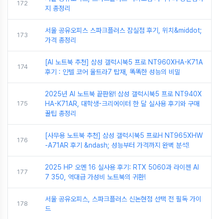
172
지 총정리
서울 공유오피스 스파크플러스 잠실점 후기, 위치&middot;
173
가격 총정리
[AI 노트북 추천] 삼성 갤럭시북5 프로 NT960XHA-K71A
174
후기 : 인텔 코어 울트라7 탑재, 똑똑한 성능의 비밀
2025년 AI 노트북 끝판왕! 삼성 갤럭시북5 프로 NT940X
175
HA-K71AR, 대학생-크리에이터 한 달 실사용 후기와 구매
꿀팁 총정리
[사무용 노트북 추천] 삼성 갤럭시북5 프로H NT965XHW
176
-A71AR 후기 &ndash; 성능부터 가격까지 완벽 분석!
2025 HP 오멘 16 실사용 후기: RTX 5060과 라이젠 AI
177
7 350, 역대급 가성비 노트북의 귀환!
서울 공유오피스, 스파크플러스 신논현점 선택 전 필독 가이
178
드