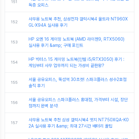
151
독층 오피스
사무용 노트북 추천, 삼성전자 갤럭시북4 울트라 NT960X
152
GL-X94A 실사용 후기
HP 오멘 16 게이밍 노트북 (AMD 라이젠9, RTX5060)
153
실사용 후기 &amp; 구매 포인트
HP 빅터스 15 게이밍 노트북(인텔 i5/RTX3050) 후기 :
154
게임부터 사무 업무까지 되는 가성비 끝판왕?
서울 공유오피스, 뚝섬역 30초컷! 스파크플러스 성수2호점
155
솔직 후기
서울 공유오피스 스파크플러스 홍대점, 가격부터 시설, 장단
156
점까지 완벽 분석!
사무용 노트북 추천 삼성 갤럭시북4 엣지 NT750XQA-K0
157
2A 실사용 후기 &amp; 최대 27시간 배터리 꿀팁