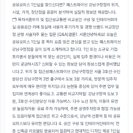
공유오피스 1인실을 찾으신다면? 패스트파이브 강남구청점의 위치,
시설, 가격, 장단점을 꼼꼼히 분석하여 실질적 정보만 제공합니다.
🗂 목차서론위치 및 접근성교통편 비교공간 구성 및 인테리어회의
실·공용공간·카페 등실제 사용자 후기가격 및 경쟁 브랜드 비교장단
점 균형 서술자주 묻는 질문 (Q&A)결론1. 서론안녕하세요! 오늘은
공유오피스 1인실 중 특히 요즘 많은 관심을 받고 있는 패스트파이브
강남구청점을 깊이 있게 소개하려고 합니다. 1인 또는 소규모 기업·
프리랜서 분들에게 딱 맞는 공간인지, 실제 입주 환경이나 비용은 어
떤지 궁금하시죠? 신뢰할 수 있는 정보만 담아 정성스럽게 준비했답
니다.2. 위치 및 접근성패스트파이브 강남구청점은 서울 3호선·수인
분당선 강남구청역 3번 출구에서 도보 3분 거리로, 방문객·입주자
모두에게 매우 편리한 위치입니다 논현동 중심에 있어 주변 업무 밀
집지와 연계성이 좋아요.3. 교통편 비교지하철: 강남구청역 도보 3
분, 3호선·수인분당선 이용 가능버스: 다수 노선 정차, 이동의 유연
성 높음자가용: 유료 주차 가능하며, 주변 공영주차장과 협업 가능성
도 있음이렇게 접근성은 최고 수준으로서, 강남역·선릉역 등 타 공유
오피스보다 유리한 편입니다 4. 공간 구성 및 인테리어인테리어: 전
층 신축급 리모델링 완료되어 깔끔하고 현대적인 디자인 제공 1인실