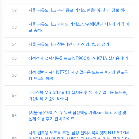
52
서울 공유오피스 추천 종로 리저스 한올타워 최신 정보 정리
서울 공유오피스 가이드 리저스 압구정K빌딩 시설과 가격 비
53
교 총정리
54
서울 공유오피스 찾는다면 리저스 강남빌딩 정리
55
삼성전자 갤럭시북5 프로 NT960XHA-K71A 실사용 후기
삼성 갤럭시북4 NT751 사무 업무용 노트북 후기와 윈도우
56
11 프로의 매력
베이직북 MS office 14 실사용 후기: 사무 업무용 노트북,
57
가성비의 기준이 바뀌다
[서울 공유오피스] 위워크 삼성역점 가격&middot;시설 및
58
실제 이용 후기 완벽 가이드
사무 업무용 노트북 추천! 삼성 갤럭시북4 엣지 NT960XM
59