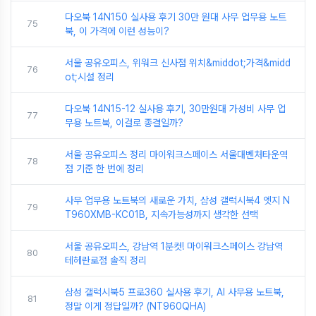
다오북 14N150 실사용 후기 30만 원대 사무 업무용 노트
75
북, 이 가격에 이런 성능이?
서울 공유오피스, 위워크 신사점 위치&middot;가격&midd
76
ot;시설 정리
다오북 14N15-12 실사용 후기, 30만원대 가성비 사무 업
77
무용 노트북, 이걸로 종결일까?
서울 공유오피스 정리 마이워크스페이스 서울대벤처타운역
78
점 기준 한 번에 정리
사무 업무용 노트북의 새로운 가치, 삼성 갤럭시북4 엣지 N
79
T960XMB-KC01B, 지속가능성까지 생각한 선택
서울 공유오피스, 강남역 1분컷! 마이워크스페이스 강남역
80
테헤란로점 솔직 정리
삼성 갤럭시북5 프로360 실사용 후기, AI 사무용 노트북,
81
정말 이게 정답일까? (NT960QHA)