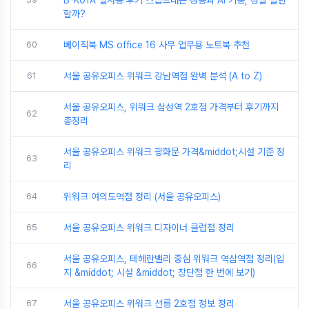
B-K01A 실사용 후기 스냅드래곤 성능과 AI 기능, 정말 쓸만
할까?
60
베이직북 MS office 16 사무 업무용 노트북 추천
61
서울 공유오피스 위워크 강남역점 완벽 분석 (A to Z)
서울 공유오피스, 위워크 삼성역 2호점 가격부터 후기까지
62
총정리
서울 공유오피스 위워크 광화문 가격&middot;시설 기준 정
63
리
64
위워크 여의도역점 정리 (서울 공유오피스)
65
서울 공유오피스 위워크 디자이너 클럽점 정리
서울 공유오피스, 테헤란밸리 중심 위워크 역삼역점 정리(입
66
지 &middot; 시설 &middot; 장단점 한 번에 보기)
67
서울 공유오피스 위워크 선릉 2호점 정보 정리