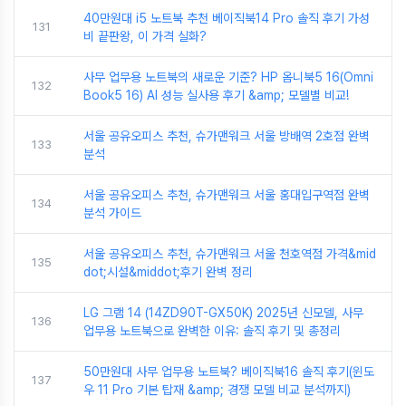
40만원대 i5 노트북 추천 베이직북14 Pro 솔직 후기 가성
131
비 끝판왕, 이 가격 실화?
사무 업무용 노트북의 새로운 기준? HP 옴니북5 16(Omni
132
Book5 16) AI 성능 실사용 후기 &amp; 모델별 비교!
서울 공유오피스 추천, 슈가맨워크 서울 방배역 2호점 완벽
133
분석
서울 공유오피스 추천, 슈가맨워크 서울 홍대입구역점 완벽
134
분석 가이드
서울 공유오피스 추천, 슈가맨워크 서울 천호역점 가격&mid
135
dot;시설&middot;후기 완벽 정리
LG 그램 14 (14ZD90T-GX50K) 2025년 신모델, 사무
136
업무용 노트북으로 완벽한 이유: 솔직 후기 및 총정리
50만원대 사무 업무용 노트북? 베이직북16 솔직 후기(윈도
137
우 11 Pro 기본 탑재 &amp; 경쟁 모델 비교 분석까지)