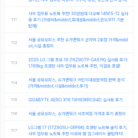
사무 업무용 노트북 추천! 30만원대 다오북 14N15-12 실사
111
용 후기 (가성비&middot;휴대성&middot;윈도우11 기본
탑재)
서울 공유오피스 추천 슈가맨워크 군자역 2호점 가격&midd
112
ot;시설 총정리
2025 LG 그램 프로 16 (16Z90TP-GA5YK) 실사용 후기:
113
1.199kg 초경량 사무 업무용 노트북 추천, 이걸로 종결!
서울 공유오피스, 슈가맨워크 어린이대공원역점 완벽 분석
114
(가격&middot;시설&middot;후기)
115
GIGABYTE AERO X16 1VH93KRC94D 실사용 후기
116
서울 공유오피스, 슈가맨워크 서초역점 가격과 후기 총정리
LG그램 17 (17Z90SU-GRF6K) 초경량 노트북 솔직 후기,
117
사무 업무용 노트북 추천 이유와 램 업그레이드 꿀팁까지!