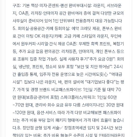
구조: 기본 책상·의자·콘센트·랜선 완비부대시설: 라운지, 서브라운
지, OA존, 리차징·안마의자 공간 완비여러 층에 걸쳐 다양한 규모의
사무실이 준비되어 있어 1인 단위부터 전용층까지 대응 가능합니다
5. 회의실·공용공간·카페 등회의실: 예약 크레딧 제공, 폰부스 완비
로 간이 미팅 OK 라운지/카페: 고급 카페 스타일의 라운지, 무인바
에서 원두커피·시리얼·간식 제공 OA존: 무제한 흑백 프린트, 복합기
등, 추가 요금 없음 편의공간: 리차징존, 안마의자, 개인 폰부스 등으
로 조용히 집중 작업 가능6. 실제 사용자 후기“추가 요금 0원”: 회의
실, 냉난방, 프린트, 청소비 모두 포함 “보안 및 치안 뛰어남”: 24시
간 출입증 통제, 입주자 전용 운영으로 늦은 시간에도安心 “역대급
시설”: 집보다 나은 라운지, 바, 편의 설비에 “대기업보다 좋다”는 평
7. 가격 및 경쟁 브랜드 비교패스트파이브: 1인실 기준 월 대략 70
만 원대(보증금·관리비 포함) 스파크플러스/위워크: 1인실 60만
~70만 원대, 관리비·회수 요금 유무 다름 스테이지나인: 30만 원대
~120만 원대, 옵션·서비스 따라 가격 다양 비교해보면 패스트파이
브는 추가 비용 부담 없이 패키지 형태여서 가격 대비 효율이 높습니
다.8. 장단점 균형 있게 서술✅ 장점초역세권 입지 및 24시간 보안
책임감 있는 비용: 추가 비용 無높은 수준의 시설 및 인테리어라운지