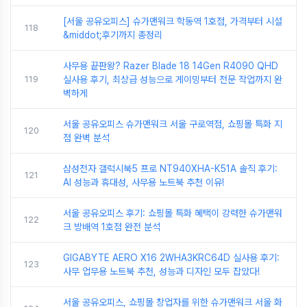
[서울 공유오피스] 슈가맨워크 학동역 1호점, 가격부터 시설
118
&middot;후기까지 총정리
사무용 끝판왕? Razer Blade 18 14Gen R4090 QHD
119
실사용 후기, 최상급 성능으로 게이밍부터 전문 작업까지 완
벽하게
서울 공유오피스 슈가맨워크 서울 구로역점, 쇼핑몰 특화 지
120
점 완벽 분석
삼성전자 갤럭시북5 프로 NT940XHA-K51A 솔직 후기:
121
AI 성능과 휴대성, 사무용 노트북 추천 이유!
서울 공유오피스 후기: 쇼핑몰 특화 혜택이 강력한 슈가맨워
122
크 방배역 1호점 완전 분석
GIGABYTE AERO X16 2WHA3KRC64D 실사용 후기:
123
사무 업무용 노트북 추천, 성능과 디자인 모두 잡았다!
서울 공유오피스, 쇼핑몰 창업자를 위한 슈가맨워크 서울 화