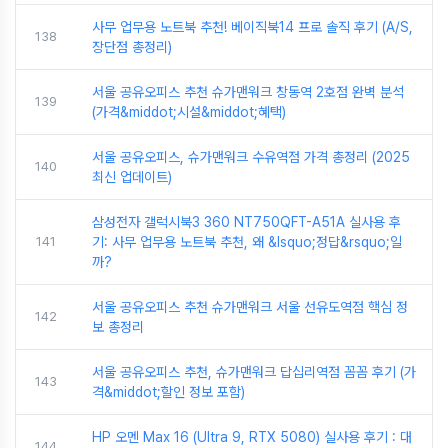
사무 업무용 노트북 추천! 베이직북14 프로 솔직 후기 (A/S,
138
장단점 총정리)
서울 공유오피스 추천 슈가맨워크 창동역 2호점 완벽 분석
139
(가격&middot;시설&middot;혜택)
서울 공유오피스, 슈가맨워크 수유역점 가격 총정리 (2025
140
최신 업데이트)
삼성전자 갤럭시북3 360 NT750QFT-A51A 실사용 후
141
기: 사무 업무용 노트북 추천, 왜 &lsquo;정답&rsquo;일
까?
서울 공유오피스 추천 슈가맨워크 서울 선유도역점 핵심 정
142
보 총정리
서울 공유오피스 추천, 슈가맨워크 답십리역점 꼼꼼 후기 (가
143
격&middot;할인 정보 포함)
HP 오멘 Max 16 (Ultra 9, RTX 5080) 실사용 후기 : 대
144