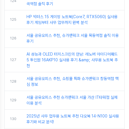
124
곡역점 솔직 후기
HP 빅터스 15 게이밍 노트북(Core7, RTX5060) 실사용
125
후기 게임부터 사무 업무까지 완벽 분석
서울 공유오피스 추천, 슈가맨워크 서울 목동역점 솔직 이용
126
후기
AI 성능과 OLED 터치스크린의 만남: 레노버 아이디어패드
127
5 투인원 16AKP10 실사용 후기 &amp; 사무용 노트북 추
천
서울 공유오피스 추천, 쇼핑몰 특화 슈가맨워크 창동역점 핵
128
심 정보
서울 공유오피스 추천 슈가맨워크 서울 가산 IT타워점 실제
129
이용 분석
2025년 사무 업무용 노트북 추천 다오북 14-N100 실사용
130
후기와 비교 분석!