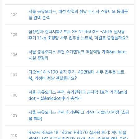
서울 공유오피스, 패션 창업의 정답 무신사 스튜디오 동대문
104
점 완벽 분석
삼성전자 갤럭시북2 프로 SE NT950XFT-A51A 실사용
105
후기 1.1kg 초경량 사무 업무용 노트북, 이걸로 종결될까요?
서울 공유오피스 추천 슈가맨워크 역삼역점 가격&middot;
106
시설 총정리
다오북 14-N100 솔직 후기, 40만원대 사무 업무용 노트
107
북, 가성비 정말 괜찮을까요?
서울 공유오피스 추천, 슈가맨워크 군자역 1호점 가격&mid
108
dot;시설&middot;후기 총정리
서울 공유오피스 추천 슈가맨워크 가산디지털단지역점 (쇼핑
109
몰 특화)
Razer Blade 18 14Gen R4070 실사용 후기: 게이밍을
110
넘어선 사무 업무용 최강자? (가격, 성능, 장단점 완벽 분석)