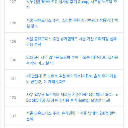
127
5 투인원 16AKP10 실사용 후기 &amp; 사무용 노트북 추
천
서울 공유오피스 추천, 쇼핑몰 특화 슈가맨워크 창동역점 핵
128
심 정보
서울 공유오피스 추천 슈가맨워크 서울 가산 IT타워점 실제
129
이용 분석
2025년 사무 업무용 노트북 추천 다오북 14-N100 실사용
130
후기와 비교 분석!
40만원대 i5 노트북 추천 베이직북14 Pro 솔직 후기 가성
131
비 끝판왕, 이 가격 실화?
사무 업무용 노트북의 새로운 기준? HP 옴니북5 16(Omni
132
Book5 16) AI 성능 실사용 후기 &amp; 모델별 비교!
서울 공유오피스 추천, 슈가맨워크 서울 방배역 2호점 완벽
133
분석