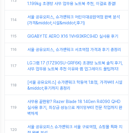
113
1.199kg 초경량 사무 업무용 노트북 추천, 이걸로 종결!
서울 공유오피스, 슈가맨워크 어린이대공원역점 완벽 분석
114
(가격&middot;시설&middot;후기)
115
GIGABYTE AERO X16 1VH93KRC94D 실사용 후기
116
서울 공유오피스, 슈가맨워크 서초역점 가격과 후기 총정리
LG그램 17 (17Z90SU-GRF6K) 초경량 노트북 솔직 후기,
117
사무 업무용 노트북 추천 이유와 램 업그레이드 꿀팁까지!
[서울 공유오피스] 슈가맨워크 학동역 1호점, 가격부터 시설
118
&middot;후기까지 총정리
사무용 끝판왕? Razer Blade 18 14Gen R4090 QHD
119
실사용 후기, 최상급 성능으로 게이밍부터 전문 작업까지 완
벽하게
서울 공유오피스 슈가맨워크 서울 구로역점, 쇼핑몰 특화 지
120
점 완벽 분석