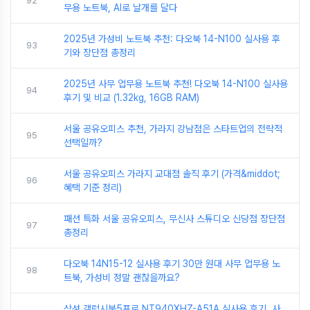
92
무용 노트북, AI로 날개를 달다
2025년 가성비 노트북 추천: 다오북 14-N100 실사용 후
93
기와 장단점 총정리
2025년 사무 업무용 노트북 추천! 다오북 14-N100 실사용
94
후기 및 비교 (1.32kg, 16GB RAM)
서울 공유오피스 추천, 가라지 강남점은 스타트업의 전략적
95
선택일까?
서울 공유오피스 가라지 교대점 솔직 후기 (가격&middot;
96
혜택 기준 정리)
패션 특화 서울 공유오피스, 무신사 스튜디오 신당점 장단점
97
총정리
다오북 14N15-12 실사용 후기 30만 원대 사무 업무용 노
98
트북, 가성비 정말 괜찮을까요?
삼성 갤럭시북5프로 NT940XHZ-A51A 실사용 후기, 사