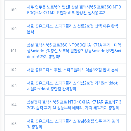
사무 업무용 노트북의 변신! 삼성 갤럭시북5 프로360 NT9
189
60QHA-K71AR, S펜과 AI로 완성된 실사용 후기
서울 공유오피스, 스파크플러스 선릉2호점 선택 이유 완벽
190
분석
삼성 갤럭시북5 프로360 NT960QHA-K71A 후기｜대학
191
생&middot;직장인 노트북 끝판왕? 성능&middot;S펜&mi
ddot;AI까지 총정리!
192
서울 공유오피스 추천, 스파크플러스 역삼3호점 완벽 분석
서울 공유오피스, 스파크플러스 역삼2호점 가격&middot;
193
시설&middot;장단점 완벽정리
삼성전자 갤럭시북5 프로 NT940XHA-K71AR 울트라7 3
194
2GB 솔직 후기 AI 성능부터 배터리, 가격 혜택까지 총정리
서울 공유오피스, 스파크플러스 강남6호점 입주 후기 및 가
195
격 총정리