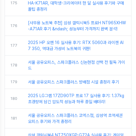
175
HA-K71AR, 대학생-크리에이터 한 달 실사용 후기와 구매
꿀팁 총정리
[사무용 노트북 추천] 삼성 갤럭시북5 프로H NT965XHW
176
-A71AR 후기 &ndash; 성능부터 가격까지 완벽 분석!
2025 HP 오멘 16 실사용 후기: RTX 5060과 라이젠 AI
177
7 350, 역대급 가성비 노트북의 귀환!
서울 공유오피스, 스파크플러스 신논현점 선택 전 필독 가이
178
드
179
서울 공유오피스 스파크플러스 방배점 시설 총정리 후기
2025 LG그램 17ZD90TP 프로 17 실사용 후기: 1.37kg
180
초경량에 담긴 압도적 성능과 하루 종일 배터리!
서울 공유오피스 스파크플러스 코엑스점, 삼성역 초역세권
181
오피스 후기와 가격 총정리
삼성 갤럭시북4 NT750XGP-G72A 실사용 후기: 게이밍