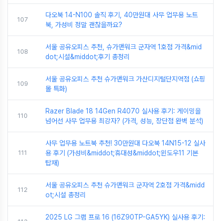
다오북 14-N100 솔직 후기, 40만원대 사무 업무용 노트
107
북, 가성비 정말 괜찮을까요?
서울 공유오피스 추천, 슈가맨워크 군자역 1호점 가격&mid
108
dot;시설&middot;후기 총정리
서울 공유오피스 추천 슈가맨워크 가산디지털단지역점 (쇼핑
109
몰 특화)
Razer Blade 18 14Gen R4070 실사용 후기: 게이밍을
110
넘어선 사무 업무용 최강자? (가격, 성능, 장단점 완벽 분석)
사무 업무용 노트북 추천! 30만원대 다오북 14N15-12 실사
111
용 후기 (가성비&middot;휴대성&middot;윈도우11 기본
탑재)
서울 공유오피스 추천 슈가맨워크 군자역 2호점 가격&midd
112
ot;시설 총정리
2025 LG 그램 프로 16 (16Z90TP-GA5YK) 실사용 후기: