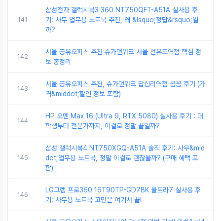
삼성전자 갤럭시북3 360 NT750QFT-A51A 실사용 후
141
기: 사무 업무용 노트북 추천, 왜 &lsquo;정답&rsquo;일
까?
서울 공유오피스 추천 슈가맨워크 서울 선유도역점 핵심 정
142
보 총정리
서울 공유오피스 추천, 슈가맨워크 답십리역점 꼼꼼 후기 (가
143
격&middot;할인 정보 포함)
HP 오멘 Max 16 (Ultra 9, RTX 5080) 실사용 후기 : 대
144
학생부터 전문가까지, 이걸로 정말 끝일까?
삼성 갤럭시북4 NT750XGQ-A51A 솔직 후기: 사무&mid
145
dot;업무용 노트북, 정말 이걸로 괜찮을까? (구매 혜택 포
함)
LG그램 프로360 16T90TP-GD7BK 울트라7 실사용 후
146
기: 사무용 노트북 고민은 여기서 끝!