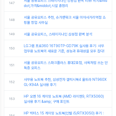
서울 공유오피스 스테이지나인 강남점 완벽 리뷰! 위치&mid
147
dot;가격&middot;시설 총정리
서울 공유오피스 추천, 슈가맨워크 서울 미아사거리역점 쇼
148
핑몰 창업 사무실
149
서울 공유오피스, 스테이지나인 삼성점 완벽 분석
LG그램 프로360 16T90TP-GD79K 실사용 후기: 사무
150
업무용 노트북의 새로운 기준, 성능과 휴대성을 모두 잡다!
서울 공유오피스 스파크플러스 홍대2호점, 사옥처럼 쓰는 단
151
독층 오피스
사무용 노트북 추천, 삼성전자 갤럭시북4 울트라 NT960X
152
GL-X94A 실사용 후기
HP 오멘 16 게이밍 노트북 (AMD 라이젠9, RTX5060)
153
실사용 후기 &amp; 구매 포인트
HP 빅터스 15 게이밍 노트북(인텔 i5/RTX3050) 후기 :
154