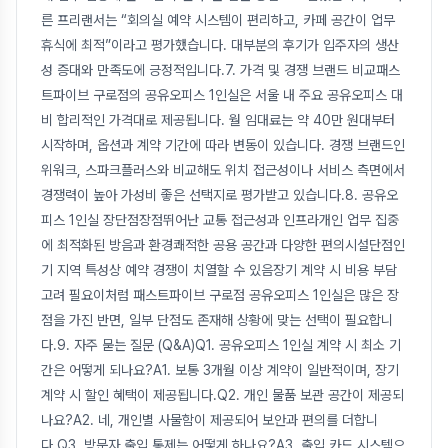
른 프리랜서는 “회의실 예약 시스템이 편리하고, 카페 공간이 업무
휴식에 최적”이라고 평가했습니다. 대부분의 후기가 입주자의 생산
성 증대와 만족도에 긍정적입니다.7. 가격 및 경쟁 브랜드 비교패스
트파이브 구로점의 공유오피스 1인실은 서울 내 주요 공유오피스 대
비 합리적인 가격대로 제공됩니다. 월 임대료는 약 40만 원대부터
시작하며, 옵션과 계약 기간에 따라 변동이 있습니다. 경쟁 브랜드인
위워크, 스파크플러스와 비교해도 위치 접근성이나 서비스 측면에서
경쟁력이 높아 가성비 좋은 선택지로 평가받고 있습니다.8. 공유오
피스 1인실 장단점장점뛰어난 교통 접근성과 인프라개인 업무 집중
에 최적화된 방음과 환경쾌적한 공용 공간과 다양한 편의시설단점인
기 지역 특성상 예약 경쟁이 치열할 수 있음장기 계약 시 비용 부담
고려 필요이처럼 패스트파이브 구로점 공유오피스 1인실은 많은 장
점을 가진 반면, 일부 단점도 존재해 상황에 맞는 선택이 필요합니
다.9. 자주 묻는 질문 (Q&A)Q1. 공유오피스 1인실 계약 시 최소 기
간은 어떻게 되나요?A1. 보통 3개월 이상 계약이 일반적이며, 장기
계약 시 할인 혜택이 제공됩니다.Q2. 개인 물품 보관 공간이 제공되
나요?A2. 네, 개인별 사물함이 제공되어 보안과 편의를 더합니
다.Q3. 방문자 출입 통제는 어떻게 하나요?A3. 출입 카드 시스템으