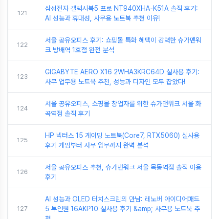
삼성전자 갤럭시북5 프로 NT940XHA-K51A 솔직 후기:
121
AI 성능과 휴대성, 사무용 노트북 추천 이유!
서울 공유오피스 후기: 쇼핑몰 특화 혜택이 강력한 슈가맨워
122
크 방배역 1호점 완전 분석
GIGABYTE AERO X16 2WHA3KRC64D 실사용 후기:
123
사무 업무용 노트북 추천, 성능과 디자인 모두 잡았다!
서울 공유오피스, 쇼핑몰 창업자를 위한 슈가맨워크 서울 화
124
곡역점 솔직 후기
HP 빅터스 15 게이밍 노트북(Core7, RTX5060) 실사용
125
후기 게임부터 사무 업무까지 완벽 분석
서울 공유오피스 추천, 슈가맨워크 서울 목동역점 솔직 이용
126
후기
AI 성능과 OLED 터치스크린의 만남: 레노버 아이디어패드
127
5 투인원 16AKP10 실사용 후기 &amp; 사무용 노트북 추
천