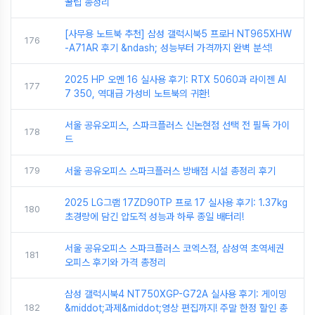
꿀팁 총정리
[사무용 노트북 추천] 삼성 갤럭시북5 프로H NT965XHW
176
-A71AR 후기 &ndash; 성능부터 가격까지 완벽 분석!
2025 HP 오멘 16 실사용 후기: RTX 5060과 라이젠 AI
177
7 350, 역대급 가성비 노트북의 귀환!
서울 공유오피스, 스파크플러스 신논현점 선택 전 필독 가이
178
드
179
서울 공유오피스 스파크플러스 방배점 시설 총정리 후기
2025 LG그램 17ZD90TP 프로 17 실사용 후기: 1.37kg
180
초경량에 담긴 압도적 성능과 하루 종일 배터리!
서울 공유오피스 스파크플러스 코엑스점, 삼성역 초역세권
181
오피스 후기와 가격 총정리
삼성 갤럭시북4 NT750XGP-G72A 실사용 후기: 게이밍
182
&middot;과제&middot;영상 편집까지! 주말 한정 할인 총