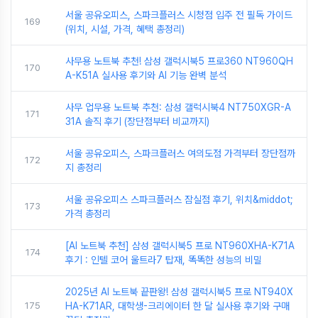
서울 공유오피스, 스파크플러스 시청점 입주 전 필독 가이드
169
(위치, 시설, 가격, 혜택 총정리)
사무용 노트북 추천! 삼성 갤럭시북5 프로360 NT960QH
170
A-K51A 실사용 후기와 AI 기능 완벽 분석
사무 업무용 노트북 추천: 삼성 갤럭시북4 NT750XGR-A
171
31A 솔직 후기 (장단점부터 비교까지)
서울 공유오피스, 스파크플러스 여의도점 가격부터 장단점까
172
지 총정리
서울 공유오피스 스파크플러스 잠실점 후기, 위치&middot;
173
가격 총정리
[AI 노트북 추천] 삼성 갤럭시북5 프로 NT960XHA-K71A
174
후기 : 인텔 코어 울트라7 탑재, 똑똑한 성능의 비밀
2025년 AI 노트북 끝판왕! 삼성 갤럭시북5 프로 NT940X
175
HA-K71AR, 대학생-크리에이터 한 달 실사용 후기와 구매