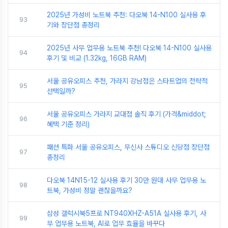
2025년 가성비 노트북 추천: 다오북 14-N100 실사용 후
93
기와 장단점 총정리
2025년 사무 업무용 노트북 추천! 다오북 14-N100 실사용
94
후기 및 비교 (1.32kg, 16GB RAM)
서울 공유오피스 추천, 가라지 강남점은 스타트업의 전략적
95
선택일까?
서울 공유오피스 가라지 교대점 솔직 후기 (가격&middot;
96
혜택 기준 정리)
패션 특화 서울 공유오피스, 무신사 스튜디오 신당점 장단점
97
총정리
다오북 14N15-12 실사용 후기 30만 원대 사무 업무용 노
98
트북, 가성비 정말 괜찮을까요?
삼성 갤럭시북5프로 NT940XHZ-A51A 실사용 후기, 사
99
무 업무용 노트북, AI로 업무 효율을 바꾸다