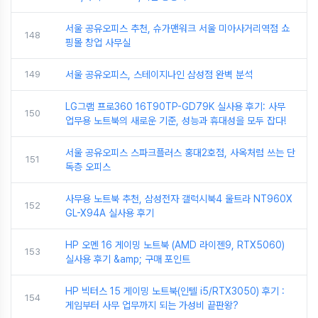
서울 공유오피스 추천, 슈가맨워크 서울 미아사거리역점 쇼
148
핑몰 창업 사무실
149
서울 공유오피스, 스테이지나인 삼성점 완벽 분석
LG그램 프로360 16T90TP-GD79K 실사용 후기: 사무
150
업무용 노트북의 새로운 기준, 성능과 휴대성을 모두 잡다!
서울 공유오피스 스파크플러스 홍대2호점, 사옥처럼 쓰는 단
151
독층 오피스
사무용 노트북 추천, 삼성전자 갤럭시북4 울트라 NT960X
152
GL-X94A 실사용 후기
HP 오멘 16 게이밍 노트북 (AMD 라이젠9, RTX5060)
153
실사용 후기 &amp; 구매 포인트
HP 빅터스 15 게이밍 노트북(인텔 i5/RTX3050) 후기 :
154
게임부터 사무 업무까지 되는 가성비 끝판왕?