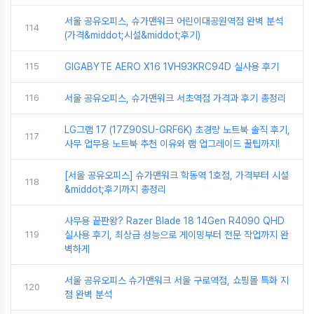
서울 공유오피스, 슈가맨워크 어린이대공원역점 완벽 분석
114
(가격&middot;시설&middot;후기)
115
GIGABYTE AERO X16 1VH93KRC94D 실사용 후기
116
서울 공유오피스, 슈가맨워크 서초역점 가격과 후기 총정리
LG그램 17 (17Z90SU-GRF6K) 초경량 노트북 솔직 후기,
117
사무 업무용 노트북 추천 이유와 램 업그레이드 꿀팁까지!
[서울 공유오피스] 슈가맨워크 학동역 1호점, 가격부터 시설
118
&middot;후기까지 총정리
사무용 끝판왕? Razer Blade 18 14Gen R4090 QHD
119
실사용 후기, 최상급 성능으로 게이밍부터 전문 작업까지 완
벽하게
서울 공유오피스 슈가맨워크 서울 구로역점, 쇼핑몰 특화 지
120
점 완벽 분석