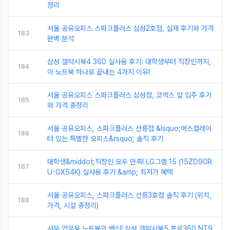
정리
서울 공유오피스 스파크플러스 삼성2호점, 실제 후기와 가격
183
완벽 분석
삼성 갤럭시북4 360 실사용 후기: 대학생부터 직장인까지,
184
이 노트북 하나로 끝내는 4가지 이유!
서울 공유오피스 스파크플러스 삼성점, 코엑스 앞 입주 후기
185
와 가격 총정리
서울 공유오피스, 스파크플러스 선릉점 &lsquo;에스컬레이
186
터 있는 특별한 오피스&rsquo; 솔직 후기
대학생&middot;직장인 모두 만족! LG그램 15 (15ZD90R
187
U-GX54K) 실사용 후기 &amp; 최저가 혜택
서울 공유오피스, 스파크플러스 선릉3호점 솔직 후기 (위치,
188
가격, 시설 총정리)
사무 업무용 노트북의 변신! 삼성 갤럭시북5 프로360 NT9