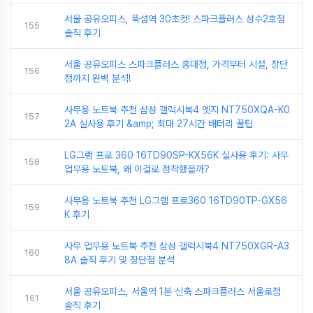
서울 공유오피스, 뚝섬역 30초컷! 스파크플러스 성수2호점
155
솔직 후기
서울 공유오피스 스파크플러스 홍대점, 가격부터 시설, 장단
156
점까지 완벽 분석!
사무용 노트북 추천 삼성 갤럭시북4 엣지 NT750XQA-K0
157
2A 실사용 후기 &amp; 최대 27시간 배터리 꿀팁
LG그램 프로 360 16TD90SP-KX56K 실사용 후기: 사무
158
업무용 노트북, 왜 이걸로 정착했을까?
사무용 노트북 추천 LG그램 프로360 16TD90TP-GX56
159
K 후기
사무 업무용 노트북 추천 삼성 갤럭시북4 NT750XGR-A3
160
8A 솔직 후기 및 장단점 분석
서울 공유오피스, 서울역 1분 신축 스파크플러스 서울로점
161
솔직 후기