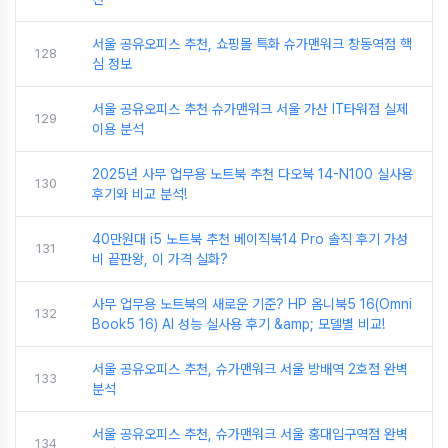
서울 공유오피스 추천, 쇼핑몰 특화 슈가맨워크 창동역점 핵
128
심 정보
서울 공유오피스 추천 슈가맨워크 서울 가산 IT타워점 실제
129
이용 분석
2025년 사무 업무용 노트북 추천 다오북 14-N100 실사용
130
후기와 비교 분석!
40만원대 i5 노트북 추천 베이직북14 Pro 솔직 후기 가성
131
비 끝판왕, 이 가격 실화?
사무 업무용 노트북의 새로운 기준? HP 옴니북5 16(Omni
132
Book5 16) AI 성능 실사용 후기 &amp; 모델별 비교!
서울 공유오피스 추천, 슈가맨워크 서울 방배역 2호점 완벽
133
분석
서울 공유오피스 추천, 슈가맨워크 서울 홍대입구역점 완벽
134