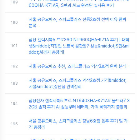
189
60QHA-K71AR, S펜과 AI로 완성된 실사용 후기
서울 공유오피스, 스파크플러스 선릉2호점 선택 이유 완벽
190
분석
삼성 갤럭시북5 프로360 NT960QHA-K71A 후기｜대학
191
생&middot;직장인 노트북 끝판왕? 성능&middot;S펜&mi
ddot;AI까지 총정리!
192
서울 공유오피스 추천, 스파크플러스 역삼3호점 완벽 분석
서울 공유오피스, 스파크플러스 역삼2호점 가격&middot;
193
시설&middot;장단점 완벽정리
삼성전자 갤럭시북5 프로 NT940XHA-K71AR 울트라7 3
194
2GB 솔직 후기 AI 성능부터 배터리, 가격 혜택까지 총정리
서울 공유오피스, 스파크플러스 강남6호점 입주 후기 및 가
195
격 총정리