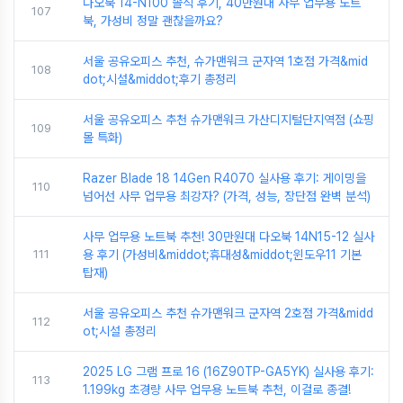
다오북 14-N100 솔직 후기, 40만원대 사무 업무용 노트
107
북, 가성비 정말 괜찮을까요?
서울 공유오피스 추천, 슈가맨워크 군자역 1호점 가격&mid
108
dot;시설&middot;후기 총정리
서울 공유오피스 추천 슈가맨워크 가산디지털단지역점 (쇼핑
109
몰 특화)
Razer Blade 18 14Gen R4070 실사용 후기: 게이밍을
110
넘어선 사무 업무용 최강자? (가격, 성능, 장단점 완벽 분석)
사무 업무용 노트북 추천! 30만원대 다오북 14N15-12 실사
111
용 후기 (가성비&middot;휴대성&middot;윈도우11 기본
탑재)
서울 공유오피스 추천 슈가맨워크 군자역 2호점 가격&midd
112
ot;시설 총정리
2025 LG 그램 프로 16 (16Z90TP-GA5YK) 실사용 후기:
113
1.199kg 초경량 사무 업무용 노트북 추천, 이걸로 종결!