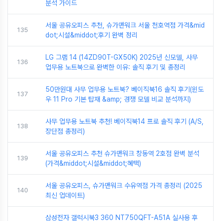
분석 가이드
서울 공유오피스 추천, 슈가맨워크 서울 천호역점 가격&mid
135
dot;시설&middot;후기 완벽 정리
LG 그램 14 (14ZD90T-GX50K) 2025년 신모델, 사무
136
업무용 노트북으로 완벽한 이유: 솔직 후기 및 총정리
50만원대 사무 업무용 노트북? 베이직북16 솔직 후기(윈도
137
우 11 Pro 기본 탑재 &amp; 경쟁 모델 비교 분석까지)
사무 업무용 노트북 추천! 베이직북14 프로 솔직 후기 (A/S,
138
장단점 총정리)
서울 공유오피스 추천 슈가맨워크 창동역 2호점 완벽 분석
139
(가격&middot;시설&middot;혜택)
서울 공유오피스, 슈가맨워크 수유역점 가격 총정리 (2025
140
최신 업데이트)
삼성전자 갤럭시북3 360 NT750QFT-A51A 실사용 후