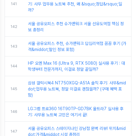
141
기: 사무 업무용 노트북 추천, 왜 &lsquo;정답&rsquo;일
까?
서울 공유오피스 추천 슈가맨워크 서울 선유도역점 핵심 정
142
보 총정리
서울 공유오피스 추천, 슈가맨워크 답십리역점 꼼꼼 후기 (가
143
격&middot;할인 정보 포함)
HP 오멘 Max 16 (Ultra 9, RTX 5080) 실사용 후기 : 대
144
학생부터 전문가까지, 이걸로 정말 끝일까?
삼성 갤럭시북4 NT750XGQ-A51A 솔직 후기: 사무&mid
145
dot;업무용 노트북, 정말 이걸로 괜찮을까? (구매 혜택 포
함)
LG그램 프로360 16T90TP-GD7BK 울트라7 실사용 후
146
기: 사무용 노트북 고민은 여기서 끝!
서울 공유오피스 스테이지나인 강남점 완벽 리뷰! 위치&mid
147
dot;가격&middot;시설 총정리