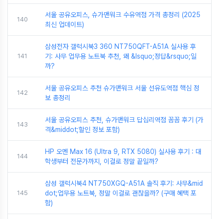
서울 공유오피스, 슈가맨워크 수유역점 가격 총정리 (2025
140
최신 업데이트)
삼성전자 갤럭시북3 360 NT750QFT-A51A 실사용 후
141
기: 사무 업무용 노트북 추천, 왜 &lsquo;정답&rsquo;일
까?
서울 공유오피스 추천 슈가맨워크 서울 선유도역점 핵심 정
142
보 총정리
서울 공유오피스 추천, 슈가맨워크 답십리역점 꼼꼼 후기 (가
143
격&middot;할인 정보 포함)
HP 오멘 Max 16 (Ultra 9, RTX 5080) 실사용 후기 : 대
144
학생부터 전문가까지, 이걸로 정말 끝일까?
삼성 갤럭시북4 NT750XGQ-A51A 솔직 후기: 사무&mid
145
dot;업무용 노트북, 정말 이걸로 괜찮을까? (구매 혜택 포
함)