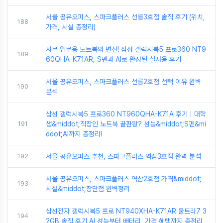
서울 공유오피스, 스파크플러스 선릉3호점 솔직 후기 (위치,
188
가격, 시설 총정리)
사무 업무용 노트북의 변신! 삼성 갤럭시북5 프로360 NT9
189
60QHA-K71AR, S펜과 AI로 완성된 실사용 후기
서울 공유오피스, 스파크플러스 선릉2호점 선택 이유 완벽
190
분석
삼성 갤럭시북5 프로360 NT960QHA-K71A 후기｜대학
191
생&middot;직장인 노트북 끝판왕? 성능&middot;S펜&mi
ddot;AI까지 총정리!
192
서울 공유오피스 추천, 스파크플러스 역삼3호점 완벽 분석
서울 공유오피스, 스파크플러스 역삼2호점 가격&middot;
193
시설&middot;장단점 완벽정리
삼성전자 갤럭시북5 프로 NT940XHA-K71AR 울트라7 3
194
2GB 솔직 후기 AI 성능부터 배터리, 가격 혜택까지 총정리