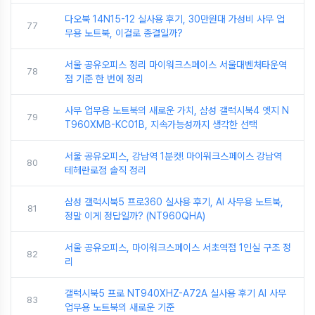
다오북 14N15-12 실사용 후기, 30만원대 가성비 사무 업
77
무용 노트북, 이걸로 종결일까?
서울 공유오피스 정리 마이워크스페이스 서울대벤처타운역
78
점 기준 한 번에 정리
사무 업무용 노트북의 새로운 가치, 삼성 갤럭시북4 엣지 N
79
T960XMB-KC01B, 지속가능성까지 생각한 선택
서울 공유오피스, 강남역 1분컷! 마이워크스페이스 강남역
80
테헤란로점 솔직 정리
삼성 갤럭시북5 프로360 실사용 후기, AI 사무용 노트북,
81
정말 이게 정답일까? (NT960QHA)
서울 공유오피스, 마이워크스페이스 서초역점 1인실 구조 정
82
리
갤럭시북5 프로 NT940XHZ-A72A 실사용 후기 AI 사무
83
업무용 노트북의 새로운 기준