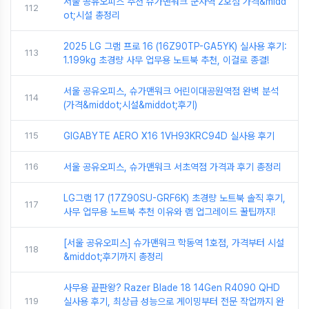
서울 공유오피스 추천 슈가맨워크 군자역 2호점 가격&midd
112
ot;시설 총정리
2025 LG 그램 프로 16 (16Z90TP-GA5YK) 실사용 후기:
113
1.199kg 초경량 사무 업무용 노트북 추천, 이걸로 종결!
서울 공유오피스, 슈가맨워크 어린이대공원역점 완벽 분석
114
(가격&middot;시설&middot;후기)
115
GIGABYTE AERO X16 1VH93KRC94D 실사용 후기
116
서울 공유오피스, 슈가맨워크 서초역점 가격과 후기 총정리
LG그램 17 (17Z90SU-GRF6K) 초경량 노트북 솔직 후기,
117
사무 업무용 노트북 추천 이유와 램 업그레이드 꿀팁까지!
[서울 공유오피스] 슈가맨워크 학동역 1호점, 가격부터 시설
118
&middot;후기까지 총정리
사무용 끝판왕? Razer Blade 18 14Gen R4090 QHD
119
실사용 후기, 최상급 성능으로 게이밍부터 전문 작업까지 완