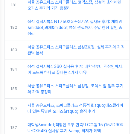
서울 공유오피스 스파크플러스 코엑스점, 삼성역 초역세권
181
오피스 후기와 가격 총정리
삼성 갤럭시북4 NT750XGP-G72A 실사용 후기: 게이밍
182
&middot;과제&middot;영상 편집까지! 주말 한정 할인 총
정리
서울 공유오피스 스파크플러스 삼성2호점, 실제 후기와 가격
183
완벽 분석
삼성 갤럭시북4 360 실사용 후기: 대학생부터 직장인까지,
184
이 노트북 하나로 끝내는 4가지 이유!
서울 공유오피스 스파크플러스 삼성점, 코엑스 앞 입주 후기
185
와 가격 총정리
서울 공유오피스, 스파크플러스 선릉점 &lsquo;에스컬레이
186
터 있는 특별한 오피스&rsquo; 솔직 후기
대학생&middot;직장인 모두 만족! LG그램 15 (15ZD90R
187
U-GX54K) 실사용 후기 &amp; 최저가 혜택