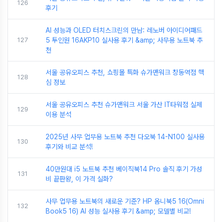
126
후기
AI 성능과 OLED 터치스크린의 만남: 레노버 아이디어패드
127
5 투인원 16AKP10 실사용 후기 &amp; 사무용 노트북 추
천
서울 공유오피스 추천, 쇼핑몰 특화 슈가맨워크 창동역점 핵
128
심 정보
서울 공유오피스 추천 슈가맨워크 서울 가산 IT타워점 실제
129
이용 분석
2025년 사무 업무용 노트북 추천 다오북 14-N100 실사용
130
후기와 비교 분석!
40만원대 i5 노트북 추천 베이직북14 Pro 솔직 후기 가성
131
비 끝판왕, 이 가격 실화?
사무 업무용 노트북의 새로운 기준? HP 옴니북5 16(Omni
132
Book5 16) AI 성능 실사용 후기 &amp; 모델별 비교!