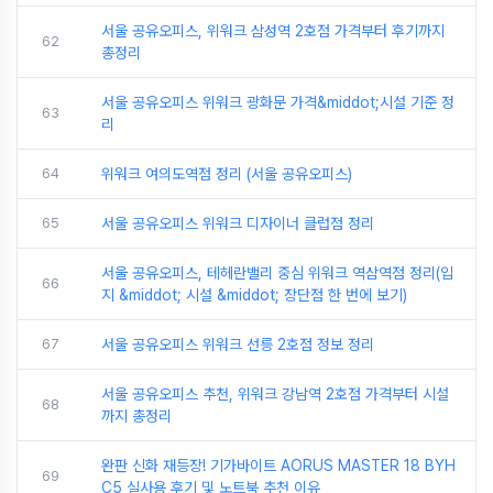
서울 공유오피스, 위워크 삼성역 2호점 가격부터 후기까지
62
총정리
서울 공유오피스 위워크 광화문 가격&middot;시설 기준 정
63
리
64
위워크 여의도역점 정리 (서울 공유오피스)
65
서울 공유오피스 위워크 디자이너 클럽점 정리
서울 공유오피스, 테헤란밸리 중심 위워크 역삼역점 정리(입
66
지 &middot; 시설 &middot; 장단점 한 번에 보기)
67
서울 공유오피스 위워크 선릉 2호점 정보 정리
서울 공유오피스 추천, 위워크 강남역 2호점 가격부터 시설
68
까지 총정리
완판 신화 재등장! 기가바이트 AORUS MASTER 18 BYH
69
C5 실사용 후기 및 노트북 추천 이유