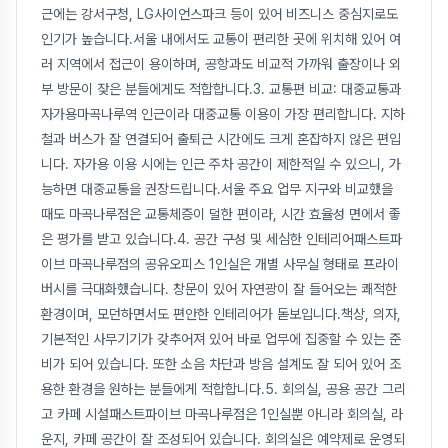
근에는 강서구청, LG사이언스파크 등이 있어 비즈니스 중심지로도
인기가 높습니다.서울 내에서도 교통이 편리한 곳에 위치해 있어 여
러 지역에서 접근이 용이하며, 공항과도 비교적 가까워 출장이나 외
부 방문이 잦은 분들에게도 적합합니다.3. 교통편 비교: 대중교통과
자가용마곡나루역 인근이라 대중교통 이용이 가장 편리합니다. 지하
철과 버스가 잘 연결되어 출퇴근 시간에도 크게 혼잡하지 않은 편입
니다. 자가용 이용 시에는 인근 주차 공간이 제한적일 수 있으니, 가
능하면 대중교통을 권장드립니다.서울 주요 업무 지구와 비교했을
때도 마곡나루점은 교통체증이 덜한 편이라, 시간 효율성 면에서 좋
은 평가를 받고 있습니다.4. 공간 구성 및 세심한 인테리어패스트파
이브 마곡나루점의 공유오피스 1인실은 개별 사무실 형태로 프라이
버시를 극대화했습니다. 창문이 있어 자연광이 잘 들어오는 쾌적한
환경이며, 모던하면서도 편안한 인테리어가 돋보입니다.책상, 의자,
기본적인 사무기기가 갖추어져 있어 바로 업무에 집중할 수 있는 준
비가 되어 있습니다. 또한 소음 차단과 방음 설계도 잘 되어 있어 조
용한 환경을 원하는 분들에게 적합합니다.5. 회의실, 공용 공간 그리
고 카페 시설패스트파이브 마곡나루점은 1인실뿐 아니라 회의실, 라
운지, 카페 공간이 잘 조성되어 있습니다. 회의실은 예약제로 운영되