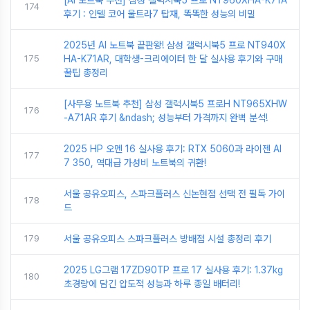
174
후기 : 인텔 코어 울트라7 탑재, 똑똑한 성능의 비밀
2025년 AI 노트북 끝판왕! 삼성 갤럭시북5 프로 NT940X
175
HA-K71AR, 대학생-크리에이터 한 달 실사용 후기와 구매
꿀팁 총정리
[사무용 노트북 추천] 삼성 갤럭시북5 프로H NT965XHW
176
-A71AR 후기 &ndash; 성능부터 가격까지 완벽 분석!
2025 HP 오멘 16 실사용 후기: RTX 5060과 라이젠 AI
177
7 350, 역대급 가성비 노트북의 귀환!
서울 공유오피스, 스파크플러스 신논현점 선택 전 필독 가이
178
드
179
서울 공유오피스 스파크플러스 방배점 시설 총정리 후기
2025 LG그램 17ZD90TP 프로 17 실사용 후기: 1.37kg
180
초경량에 담긴 압도적 성능과 하루 종일 배터리!