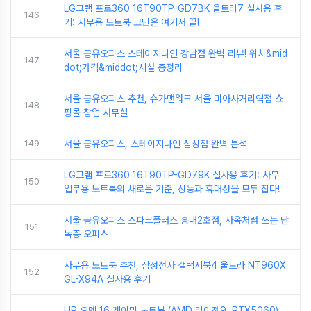
LG그램 프로360 16T90TP-GD7BK 울트라7 실사용 후
146
기: 사무용 노트북 고민은 여기서 끝!
서울 공유오피스 스테이지나인 강남점 완벽 리뷰! 위치&mid
147
dot;가격&middot;시설 총정리
서울 공유오피스 추천, 슈가맨워크 서울 미아사거리역점 쇼
148
핑몰 창업 사무실
149
서울 공유오피스, 스테이지나인 삼성점 완벽 분석
LG그램 프로360 16T90TP-GD79K 실사용 후기: 사무
150
업무용 노트북의 새로운 기준, 성능과 휴대성을 모두 잡다!
서울 공유오피스 스파크플러스 홍대2호점, 사옥처럼 쓰는 단
151
독층 오피스
사무용 노트북 추천, 삼성전자 갤럭시북4 울트라 NT960X
152
GL-X94A 실사용 후기
HP 오멘 16 게이밍 노트북 (AMD 라이젠9, RTX5060)