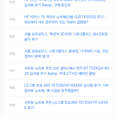
153
실사용 후기 &amp; 구매 포인트
HP 빅터스 15 게이밍 노트북(인텔 i5/RTX3050) 후기 :
154
게임부터 사무 업무까지 되는 가성비 끝판왕?
서울 공유오피스, 뚝섬역 30초컷! 스파크플러스 성수2호점
155
솔직 후기
서울 공유오피스 스파크플러스 홍대점, 가격부터 시설, 장단
156
점까지 완벽 분석!
사무용 노트북 추천 삼성 갤럭시북4 엣지 NT750XQA-K0
157
2A 실사용 후기 &amp; 최대 27시간 배터리 꿀팁
LG그램 프로 360 16TD90SP-KX56K 실사용 후기: 사무
158
업무용 노트북, 왜 이걸로 정착했을까?
사무용 노트북 추천 LG그램 프로360 16TD90TP-GX56
159
K 후기