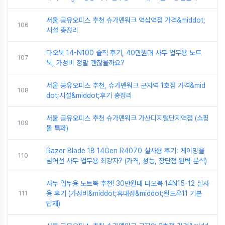
서울 공유오피스 추천 슈가맨워크 역삼역점 가격&middot;
106
시설 총정리
다오북 14-N100 솔직 후기, 40만원대 사무 업무용 노트
107
북, 가성비 정말 괜찮을까요?
서울 공유오피스 추천, 슈가맨워크 군자역 1호점 가격&mid
108
dot;시설&middot;후기 총정리
서울 공유오피스 추천 슈가맨워크 가산디지털단지역점 (쇼핑
109
몰 특화)
Razer Blade 18 14Gen R4070 실사용 후기: 게이밍을
110
넘어선 사무 업무용 최강자? (가격, 성능, 장단점 완벽 분석)
사무 업무용 노트북 추천! 30만원대 다오북 14N15-12 실사
111
용 후기 (가성비&middot;휴대성&middot;윈도우11 기본
탑재)