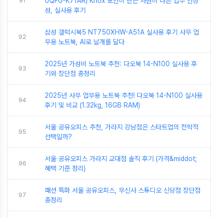
91
0QFG-K71AR) Knox 보안이 만든 차원이 다른 업무 안정
성, 실사용 후기
삼성 갤럭시북5 NT750XHW-A51A 실사용 후기 사무 업
92
무용 노트북, AI로 날개를 달다
2025년 가성비 노트북 추천: 다오북 14-N100 실사용 후
93
기와 장단점 총정리
2025년 사무 업무용 노트북 추천! 다오북 14-N100 실사용
94
후기 및 비교 (1.32kg, 16GB RAM)
서울 공유오피스 추천, 가라지 강남점은 스타트업의 전략적
95
선택일까?
서울 공유오피스 가라지 교대점 솔직 후기 (가격&middot;
96
혜택 기준 정리)
패션 특화 서울 공유오피스, 무신사 스튜디오 신당점 장단점
97
총정리