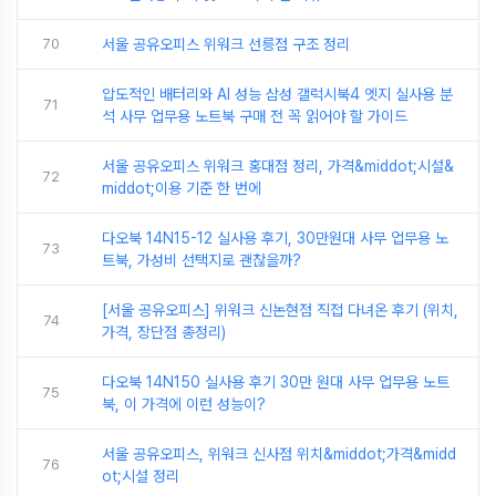
70
서울 공유오피스 위워크 선릉점 구조 정리
압도적인 배터리와 AI 성능 삼성 갤럭시북4 엣지 실사용 분
71
석 사무 업무용 노트북 구매 전 꼭 읽어야 할 가이드
서울 공유오피스 위워크 홍대점 정리, 가격&middot;시설&
72
middot;이용 기준 한 번에
다오북 14N15-12 실사용 후기, 30만원대 사무 업무용 노
73
트북, 가성비 선택지로 괜찮을까?
[서울 공유오피스] 위워크 신논현점 직접 다녀온 후기 (위치,
74
가격, 장단점 총정리)
다오북 14N150 실사용 후기 30만 원대 사무 업무용 노트
75
북, 이 가격에 이런 성능이?
서울 공유오피스, 위워크 신사점 위치&middot;가격&midd
76
ot;시설 정리