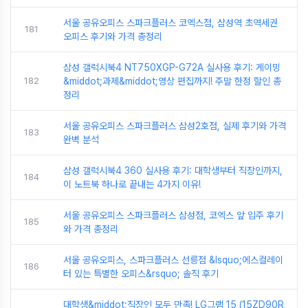
서울 공유오피스 스파크플러스 코엑스점, 삼성역 초역세권
181
오피스 후기와 가격 총정리
삼성 갤럭시북4 NT750XGP-G72A 실사용 후기: 게이밍
182
&middot;과제&middot;영상 편집까지! 주말 한정 할인 총
정리
서울 공유오피스 스파크플러스 삼성2호점, 실제 후기와 가격
183
완벽 분석
삼성 갤럭시북4 360 실사용 후기: 대학생부터 직장인까지,
184
이 노트북 하나로 끝내는 4가지 이유!
서울 공유오피스 스파크플러스 삼성점, 코엑스 앞 입주 후기
185
와 가격 총정리
서울 공유오피스, 스파크플러스 선릉점 &lsquo;에스컬레이
186
터 있는 특별한 오피스&rsquo; 솔직 후기
대학생&middot;직장인 모두 만족! LG그램 15 (15ZD90R