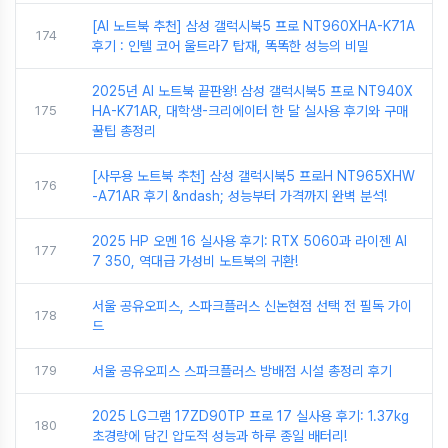
[AI 노트북 추천] 삼성 갤럭시북5 프로 NT960XHA-K71A
174
후기 : 인텔 코어 울트라7 탑재, 똑똑한 성능의 비밀
2025년 AI 노트북 끝판왕! 삼성 갤럭시북5 프로 NT940X
175
HA-K71AR, 대학생-크리에이터 한 달 실사용 후기와 구매
꿀팁 총정리
[사무용 노트북 추천] 삼성 갤럭시북5 프로H NT965XHW
176
-A71AR 후기 &ndash; 성능부터 가격까지 완벽 분석!
2025 HP 오멘 16 실사용 후기: RTX 5060과 라이젠 AI
177
7 350, 역대급 가성비 노트북의 귀환!
서울 공유오피스, 스파크플러스 신논현점 선택 전 필독 가이
178
드
179
서울 공유오피스 스파크플러스 방배점 시설 총정리 후기
2025 LG그램 17ZD90TP 프로 17 실사용 후기: 1.37kg
180
초경량에 담긴 압도적 성능과 하루 종일 배터리!