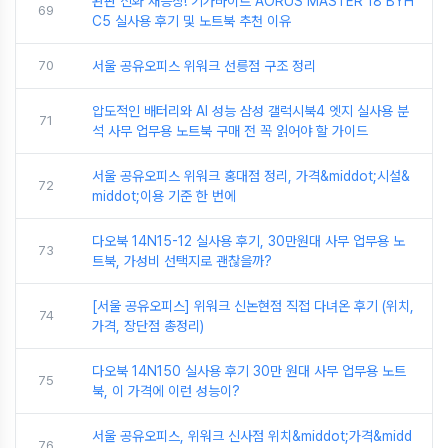
완판 신화 재등장! 기가바이트 AORUS MASTER 18 BYH
69
C5 실사용 후기 및 노트북 추천 이유
70
서울 공유오피스 위워크 선릉점 구조 정리
압도적인 배터리와 AI 성능 삼성 갤럭시북4 엣지 실사용 분
71
석 사무 업무용 노트북 구매 전 꼭 읽어야 할 가이드
서울 공유오피스 위워크 홍대점 정리, 가격&middot;시설&
72
middot;이용 기준 한 번에
다오북 14N15-12 실사용 후기, 30만원대 사무 업무용 노
73
트북, 가성비 선택지로 괜찮을까?
[서울 공유오피스] 위워크 신논현점 직접 다녀온 후기 (위치,
74
가격, 장단점 총정리)
다오북 14N150 실사용 후기 30만 원대 사무 업무용 노트
75
북, 이 가격에 이런 성능이?
서울 공유오피스, 위워크 신사점 위치&middot;가격&midd
76