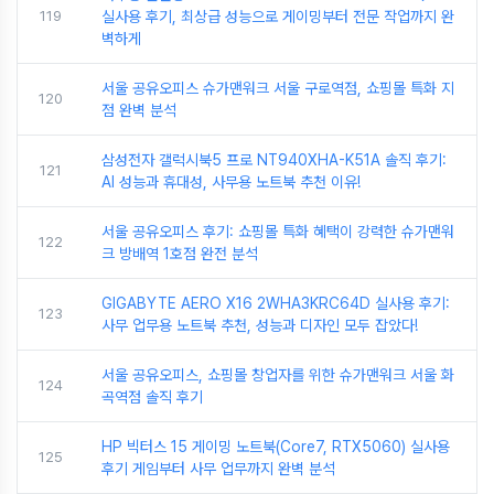
119
실사용 후기, 최상급 성능으로 게이밍부터 전문 작업까지 완
벽하게
서울 공유오피스 슈가맨워크 서울 구로역점, 쇼핑몰 특화 지
120
점 완벽 분석
삼성전자 갤럭시북5 프로 NT940XHA-K51A 솔직 후기:
121
AI 성능과 휴대성, 사무용 노트북 추천 이유!
서울 공유오피스 후기: 쇼핑몰 특화 혜택이 강력한 슈가맨워
122
크 방배역 1호점 완전 분석
GIGABYTE AERO X16 2WHA3KRC64D 실사용 후기:
123
사무 업무용 노트북 추천, 성능과 디자인 모두 잡았다!
서울 공유오피스, 쇼핑몰 창업자를 위한 슈가맨워크 서울 화
124
곡역점 솔직 후기
HP 빅터스 15 게이밍 노트북(Core7, RTX5060) 실사용
125
후기 게임부터 사무 업무까지 완벽 분석