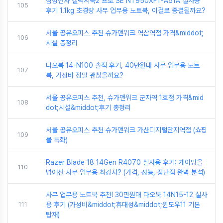
삼성전자 갤럭시북2 프로 SE NT950XFT-A51A 실사용
105
후기 1.1kg 초경량 사무 업무용 노트북, 이걸로 종결될까요?
서울 공유오피스 추천 슈가맨워크 역삼역점 가격&middot;
106
시설 총정리
다오북 14-N100 솔직 후기, 40만원대 사무 업무용 노트
107
북, 가성비 정말 괜찮을까요?
서울 공유오피스 추천, 슈가맨워크 군자역 1호점 가격&mid
108
dot;시설&middot;후기 총정리
서울 공유오피스 추천 슈가맨워크 가산디지털단지역점 (쇼핑
109
몰 특화)
Razer Blade 18 14Gen R4070 실사용 후기: 게이밍을
110
넘어선 사무 업무용 최강자? (가격, 성능, 장단점 완벽 분석)
사무 업무용 노트북 추천! 30만원대 다오북 14N15-12 실사
111
용 후기 (가성비&middot;휴대성&middot;윈도우11 기본
탑재)