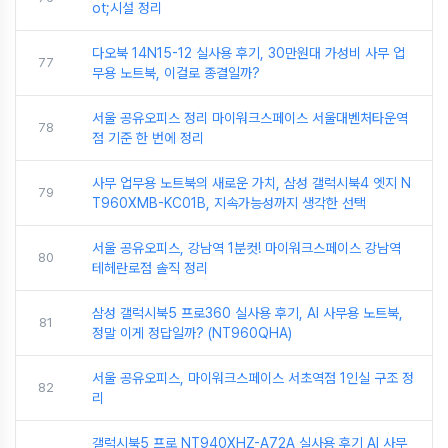
ot;시설 정리
다오북 14N15-12 실사용 후기, 30만원대 가성비 사무 업
77
무용 노트북, 이걸로 종결일까?
서울 공유오피스 정리 마이워크스페이스 서울대벤처타운역
78
점 기준 한 번에 정리
사무 업무용 노트북의 새로운 가치, 삼성 갤럭시북4 엣지 N
79
T960XMB-KC01B, 지속가능성까지 생각한 선택
서울 공유오피스, 강남역 1분컷! 마이워크스페이스 강남역
80
테헤란로점 솔직 정리
삼성 갤럭시북5 프로360 실사용 후기, AI 사무용 노트북,
81
정말 이게 정답일까? (NT960QHA)
서울 공유오피스, 마이워크스페이스 서초역점 1인실 구조 정
82
리
갤럭시북5 프로 NT940XHZ-A72A 실사용 후기 AI 사무