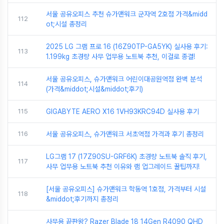
서울 공유오피스 추천 슈가맨워크 군자역 2호점 가격&midd
112
ot;시설 총정리
2025 LG 그램 프로 16 (16Z90TP-GA5YK) 실사용 후기:
113
1.199kg 초경량 사무 업무용 노트북 추천, 이걸로 종결!
서울 공유오피스, 슈가맨워크 어린이대공원역점 완벽 분석
114
(가격&middot;시설&middot;후기)
115
GIGABYTE AERO X16 1VH93KRC94D 실사용 후기
116
서울 공유오피스, 슈가맨워크 서초역점 가격과 후기 총정리
LG그램 17 (17Z90SU-GRF6K) 초경량 노트북 솔직 후기,
117
사무 업무용 노트북 추천 이유와 램 업그레이드 꿀팁까지!
[서울 공유오피스] 슈가맨워크 학동역 1호점, 가격부터 시설
118
&middot;후기까지 총정리
사무용 끝판왕? Razer Blade 18 14Gen R4090 QHD