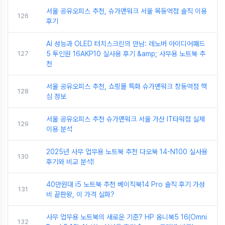
서울 공유오피스 추천, 슈가맨워크 서울 목동역점 솔직 이용
126
후기
AI 성능과 OLED 터치스크린의 만남: 레노버 아이디어패드
127
5 투인원 16AKP10 실사용 후기 &amp; 사무용 노트북 추
천
서울 공유오피스 추천, 쇼핑몰 특화 슈가맨워크 창동역점 핵
128
심 정보
서울 공유오피스 추천 슈가맨워크 서울 가산 IT타워점 실제
129
이용 분석
2025년 사무 업무용 노트북 추천 다오북 14-N100 실사용
130
후기와 비교 분석!
40만원대 i5 노트북 추천 베이직북14 Pro 솔직 후기 가성
131
비 끝판왕, 이 가격 실화?
사무 업무용 노트북의 새로운 기준? HP 옴니북5 16(Omni
132