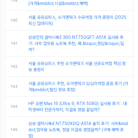
139
(가격&middot;시설&middot;혜택)
서울 공유오피스, 슈가맨워크 수유역점 가격 총정리 (2025
140
최신 업데이트)
삼성전자 갤럭시북3 360 NT750QFT-A51A 실사용 후
141
기: 사무 업무용 노트북 추천, 왜 &lsquo;정답&rsquo;일
까?
서울 공유오피스 추천 슈가맨워크 서울 선유도역점 핵심 정
142
보 총정리
서울 공유오피스 추천, 슈가맨워크 답십리역점 꼼꼼 후기 (가
143
격&middot;할인 정보 포함)
HP 오멘 Max 16 (Ultra 9, RTX 5080) 실사용 후기 : 대
144
학생부터 전문가까지, 이걸로 정말 끝일까?
삼성 갤럭시북4 NT750XGQ-A51A 솔직 후기: 사무&mid
145
dot;업무용 노트북, 정말 이걸로 괜찮을까? (구매 혜택 포
함)