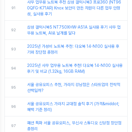
사무 업무용 노트북 추천 삼성 갤럭시북3 프로360 (NT96
91
0QFG-K71AR) Knox 보안이 만든 차원이 다른 업무 안정
성, 실사용 후기
삼성 갤럭시북5 NT750XHW-A51A 실사용 후기 사무 업
92
무용 노트북, AI로 날개를 달다
2025년 가성비 노트북 추천: 다오북 14-N100 실사용 후
93
기와 장단점 총정리
2025년 사무 업무용 노트북 추천! 다오북 14-N100 실사용
94
후기 및 비교 (1.32kg, 16GB RAM)
서울 공유오피스 추천, 가라지 강남점은 스타트업의 전략적
95
선택일까?
서울 공유오피스 가라지 교대점 솔직 후기 (가격&middot;
96
혜택 기준 정리)
패션 특화 서울 공유오피스, 무신사 스튜디오 신당점 장단점
97
총정리