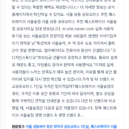
능한 펫 프렌들리 오피스이기도 하여, 사랑하는 반려동물과 함께 일
할 수 있다는 특별한 혜택도 제공합니다.👉 더 자세한 정보는 공식
홈페이지에서 확인하실 수 있어요. 서울 성동 공유오피스 추천 패스
트파이브 서울숲점 서울 성동 공유오피스 추천 패스트파이브 서울숲
점 공유사무실 임대 정보입니다. m.site.naver.com 실제 사용자
후기로 보는 서울숲점의 장점직접 써본 사람들의 생생한 이야기집꾸
미기 정하윤 님“뚝섬역과 서울숲역, 두 역 모두 도보 거리여서 출퇴
근이 정말 편했어요. 엘리베이터도 전용이라 동선이 간결합니다.”고
디자인스튜디오“프라임급 건물이라 웅장하고 쾌적해요. 통유리 설계
로 채광도 좋고, 미팅룸도 많아서 편하게 사용했어요.”이처럼 실제
사용자들이 느끼는 만족도가 매우 높은 편이며, 리뷰를 통해 공간 퀄
리티와 입지를 다시 한번 확인할 수 있습니다.가격 및 타 브랜드 비
교공유오피스 1인실 가격은 합리적일까?패스트파이브 서울숲점의
경우, 가격은 이용 공간 유형과 기간에 따라 달라지며, 별도 상담을
통해 구체적인 견적을 안내받을 수 있습니다.다만 타 브랜드와 비교
했을 때, 서울숲점은 다음과 같은 차별점이 있습니다. 항목 패스트파
이브 서울숲점 경쟁 브랜드 A 경쟁 브랜드 B
...
원문링크
서울 성동에서 찾은 최적의 공유오피스 1인실, 패스트파이브 서울