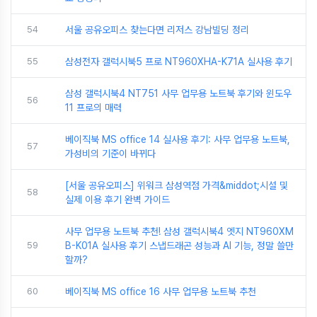
54
서울 공유오피스 찾는다면 리저스 강남빌딩 정리
55
삼성전자 갤럭시북5 프로 NT960XHA-K71A 실사용 후기
삼성 갤럭시북4 NT751 사무 업무용 노트북 후기와 윈도우
56
11 프로의 매력
베이직북 MS office 14 실사용 후기: 사무 업무용 노트북,
57
가성비의 기준이 바뀌다
[서울 공유오피스] 위워크 삼성역점 가격&middot;시설 및
58
실제 이용 후기 완벽 가이드
사무 업무용 노트북 추천! 삼성 갤럭시북4 엣지 NT960XM
59
B-K01A 실사용 후기 스냅드래곤 성능과 AI 기능, 정말 쓸만
할까?
60
베이직북 MS office 16 사무 업무용 노트북 추천