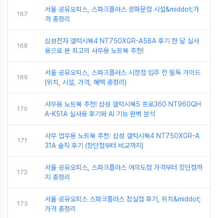
서울 공유오피스, 스파크플러스 광화문점 시설&middot;가
167
격 총정리
삼성전자 갤럭시북4 NT750XGR-A58A 후기 한 달 실사
168
용으로 본 최고의 사무용 노트북 추천!
서울 공유오피스, 스파크플러스 시청점 입주 전 필독 가이드
169
(위치, 시설, 가격, 혜택 총정리)
사무용 노트북 추천! 삼성 갤럭시북5 프로360 NT960QH
170
A-K51A 실사용 후기와 AI 기능 완벽 분석
사무 업무용 노트북 추천: 삼성 갤럭시북4 NT750XGR-A
171
31A 솔직 후기 (장단점부터 비교까지)
서울 공유오피스, 스파크플러스 여의도점 가격부터 장단점까
172
지 총정리
서울 공유오피스 스파크플러스 잠실점 후기, 위치&middot;
173
가격 총정리