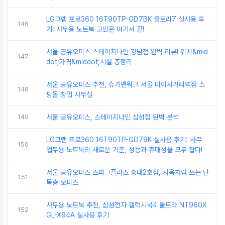
LG그램 프로360 16T90TP-GD7BK 울트라7 실사용 후
146
기: 사무용 노트북 고민은 여기서 끝!
서울 공유오피스 스테이지나인 강남점 완벽 리뷰! 위치&mid
147
dot;가격&middot;시설 총정리
서울 공유오피스 추천, 슈가맨워크 서울 미아사거리역점 쇼
148
핑몰 창업 사무실
149
서울 공유오피스, 스테이지나인 삼성점 완벽 분석
LG그램 프로360 16T90TP-GD79K 실사용 후기: 사무
150
업무용 노트북의 새로운 기준, 성능과 휴대성을 모두 잡다!
서울 공유오피스 스파크플러스 홍대2호점, 사옥처럼 쓰는 단
151
독층 오피스
사무용 노트북 추천, 삼성전자 갤럭시북4 울트라 NT960X
152
GL-X94A 실사용 후기