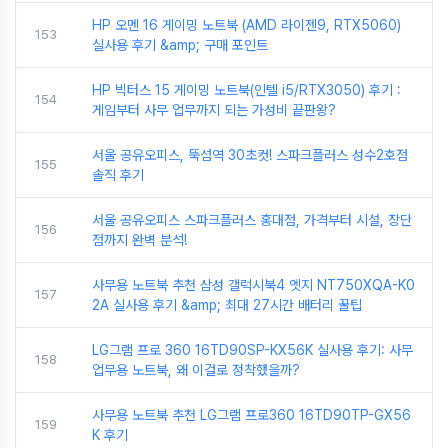
HP 오멘 16 게이밍 노트북 (AMD 라이젠9, RTX5060)
153
실사용 후기 &amp; 구매 포인트
HP 빅터스 15 게이밍 노트북(인텔 i5/RTX3050) 후기 :
154
게임부터 사무 업무까지 되는 가성비 끝판왕?
서울 공유오피스, 뚝섬역 30초컷! 스파크플러스 성수2호점
155
솔직 후기
서울 공유오피스 스파크플러스 홍대점, 가격부터 시설, 장단
156
점까지 완벽 분석!
사무용 노트북 추천 삼성 갤럭시북4 엣지 NT750XQA-K0
157
2A 실사용 후기 &amp; 최대 27시간 배터리 꿀팁
LG그램 프로 360 16TD90SP-KX56K 실사용 후기: 사무
158
업무용 노트북, 왜 이걸로 정착했을까?
사무용 노트북 추천 LG그램 프로360 16TD90TP-GX56
159
K 후기