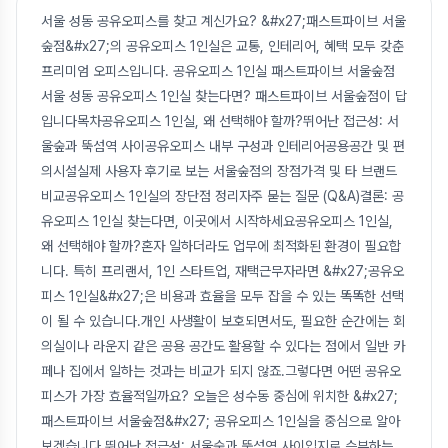
서울 성동 공유오피스를 찾고 계신가요? &#x27;패스트파이브 서울
숲점&#x27;의 공유오피스 1인실은 교통, 인테리어, 혜택 모두 갖춘
프리미엄 오피스입니다. 공유오피스 1인실 패스트파이브 서울숲점
서울 성동 공유오피스 1인실 찾는다면? 패스트파이브 서울숲점이 답
입니다목차공유오피스 1인실, 왜 선택해야 할까?뛰어난 접근성: 서
울숲과 뚝섬역 사이공유오피스 내부 구성과 인테리어공용공간 및 편
의시설실제 사용자 후기로 보는 서울숲점의 장점가격 및 타 브랜드
비교공유오피스 1인실의 장단점 정리자주 묻는 질문 (Q&A)결론: 공
유오피스 1인실 찾는다면, 이곳에서 시작하세요공유오피스 1인실,
왜 선택해야 할까?혼자 일하더라도 업무에 최적화된 환경이 필요합
니다. 특히 프리랜서, 1인 스타트업, 재택근무자라면 &#x27;공유오
피스 1인실&#x27;은 비용과 효율을 모두 잡을 수 있는 똑똑한 선택
이 될 수 있습니다.개인 사생활이 보호되면서도, 필요한 순간에는 회
의실이나 라운지 같은 공용 공간도 활용할 수 있다는 점에서 일반 카
페나 집에서 일하는 것과는 비교가 되지 않죠.그렇다면 어떤 공유오
피스가 가장 효율적일까요? 오늘은 성수동 중심에 위치한 &#x27;
패스트파이브 서울숲점&#x27; 공유오피스 1인실을 중심으로 알아
보겠습니다.뛰어난 접근성: 서울숲과 뚝섬역 사이입지로 승부하는