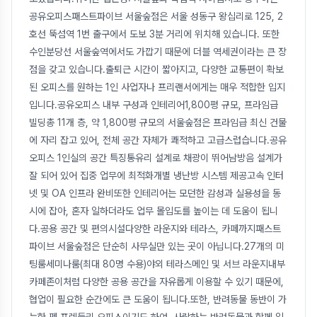
공유오피스패스트파이브 서울숲점은 서울 성동구 왕십리로 125, 2
호선 뚝섬역 1번 출구에서 도보 3분 거리에 위치해 있습니다. 또한
수인분당선 서울숲역에서도 가깝기 때문에 더블 역세권이라는 큰 장
점을 갖고 있습니다.출퇴근 시간이 짧아지고, 다양한 교통편이 확보
된 오피스를 원하는 1인 사업자나 프리랜서에게는 매우 적합한 입지
입니다.공유오피스 내부 구성과 인테리어1,800평 규모, 프라임급
빌딩총 11개 층, 약 1,800평 규모의 서울숲점은 프라임급 최신 건물
에 자리 잡고 있어, 전체 공간 자체가 쾌적하고 고급스럽습니다.공유
오피스 1인실의 공간 특징통유리 설계로 채광이 뛰어남방음 설계가
잘 되어 있어 집중 업무에 최적화개별 냉난방 시스템 제공고속 인터
넷 및 OA 인프라 완비또한 인테리어는 모던한 감성과 실용성을 동
시에 잡아, 혼자 일하더라도 업무 몰입도를 높이는 데 도움이 됩니
다.공용 공간 및 편의시설다양한 라운지와 테라스, 카페까지패스트
파이브 서울숲점은 단순히 사무실만 있는 곳이 아닙니다.27개의 미
팅룸세미나룸(최대 80명 수용)야외 테라스메인 및 서브 라운지내부
카페존이처럼 다양한 공용 공간을 자유롭게 이용할 수 있기 때문에,
협업이 필요한 순간에도 큰 도움이 됩니다.또한, 반려동물 동반이 가