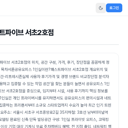
로그인
스트파이브 서초2호점
이브 서초2호점의 위치, 공간 구성, 가격, 후기, 장단점을 꼼꼼하게 정
점 목차서론공유오피스 1인실이란?패스트파이브 서초2호점 개요위치 및
간·리프레시존실제 사용자 후기가격 및 경쟁 브랜드 비교장단점 분석자
‘조용하고 집중할 수 있는 작업 공간’을 찾는 분들이 늘면서 공유오피스 1인
브 서초2호점을 중심으로, 입지부터 시설, 사용 후기까지 핵심 정보를
?1인실은 개인 프라이버시를 유지하면서도 공유오피스의 편의시설과 네트
자 집중하는 프리랜서부터 소규모 스타트업까지 수요가 높아 최근 인기 트렌
개요주소: 서울시 서초구 서초중앙로2길 35지하철: 3호선 남부터미널역
, 리모델링 완료된 신축 단독 빌딩공간 구성: 1인실 프라이빗 오피스, 코워킹
 이상 기업 대상 기계식 무료 주차멤버십 혜택: 전 지점 출입, 네트워킹 행