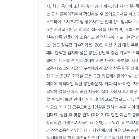
사, 향과 음악이 조화된 휴식 공간 제공상담 시간: 월~목 9:3
는 공식 홈페이지에서 확인하실 수 있어요.” 서울 서초
스트파이브 서초2호점 공유사무실 임대 정보입니다. m.si
5분 거리로 강남권 최적의 접근성을 자랑하며, 서초우
신축 단독 건물이라 조용하고 한적한 분위기도 매력적인 
스: 인근 정류장 다수자가용: 20인 이상 기업 대상 무
대비 한적한 입지와 넓은 공간, 강남역 중심 위워크·스
델링된 뉴트럴 톤 인테리어에 자연 채광이 풍부합니다.1
오픈 데스크와 지정석 구성채광과 조명: 창문 위주 설계
전 가능 공간7. 회의실·공용 공간·리프레시존회의실: 
회의에 최적화된 독립 공간라운지: 커피·티 바 마련, 
음악이 결합된 휴식 공간 제공8. 실제 사용자 후기방문
쓸 수 있어 보안 면에서 안심되더라고요.”블로그 리뷰:
라고요.”이처럼 공유오피스 1인실을 원하는 분들 사이에
임대료: 상담 후 맞춤 견적 (최대 39% 할인 이벤트 중
합리적인 가격으로 제공무료 주차, 네트워킹, 리프레시존
✅ 장점조용한 강남 입지 + 자연 채광과 여유 있는 공
및 네트워킹 행사 제공❌ 단점최근 리모델링된 지점이라