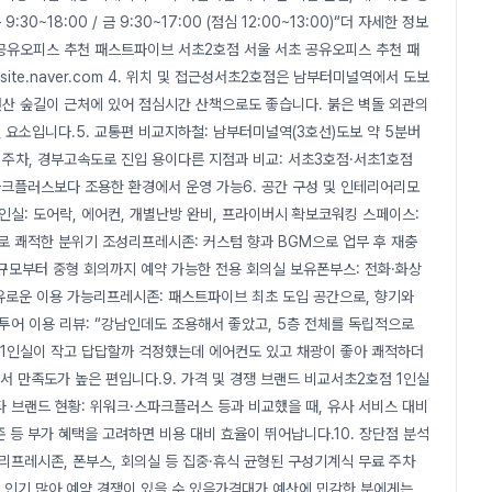
0~18:00 / 금 9:30~17:00 (점심 12:00~13:00)“더 자세한 정보
 공유오피스 추천 패스트파이브 서초2호점 서울 서초 공유오피스 추천 패
te.naver.com 4. 위치 및 접근성서초2호점은 남부터미널역에서 도보
면산 숲길이 근처에 있어 점심시간 산책으로도 좋습니다. 붉은 벽돌 외관의
요소입니다.5. 교통편 비교지하철: 남부터미널역(3호선)도보 약 5분버
료 주차, 경부고속도로 진입 용이다른 지점과 비교: 서초3호점·서초1호점
파크플러스보다 조용한 환경에서 운영 가능6. 공간 구성 및 인테리어리모
인실: 도어락, 에어컨, 개별난방 완비, 프라이버시 확보코워킹 스페이스:
로 쾌적한 분위기 조성리프레시존: 커스텀 향과 BGM으로 업무 후 재충
소규모부터 중형 회의까지 예약 가능한 전용 회의실 보유폰부스: 전화·화상
자유로운 이용 가능리프레시존: 패스트파이브 최초 도입 공간으로, 향기와
 투어 이용 리뷰: “강남인데도 조용해서 좋았고, 5층 전체를 독립적으로
 “1인실이 작고 답답할까 걱정했는데 에어컨도 있고 채광이 좋아 쾌적하더
서 만족도가 높은 편입니다.9. 가격 및 경쟁 브랜드 비교서초2호점 1인실
)타 브랜드 현황: 위워크·스파크플러스 등과 비교했을 때, 유사 서비스 대비
 등 부가 혜택을 고려하면 비용 대비 효율이 뛰어납니다.10. 장단점 분석
간리프레시존, 폰부스, 회의실 등 집중·휴식 균형된 구성기계식 무료 주차
 인기 많아 예약 경쟁이 있을 수 있음가격대가 예산에 민감한 분에게는