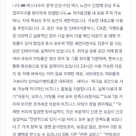
니다 🚌 버스다수의 광역·간선·지선 버스 노선이 인접해 강남 주요
업무지구를 편리하게 연결합니다.🚗 자가용건물 내 유료 주차 가능
하나, 지역 특성상 주차 공간이 제한적입니다. 가능한 대중교통 이용
을 추천드립니다 .4. 공간 구성 및 인테리어폰부스, OA존, 이벤트홀
등 다양하고 실용적인 업무 시설 완비 더블 메인 라운지 및 대형 미
팅룸이 있어 협업과 휴식 모두에 적합 세련되면서도 집중이 잘 되는
모던 인테리어로 설계되어 있습니다.5. 회의실·공용 공간·카페 환경
여러 규모의 미팅룸은 영상 회의 및 그룹 회의를 지원하며, 폰부스는
통화·화상용으로 방음 설계되어 있습니다 24시간 이용 가능한 라운
지 및 카페 바에서는 커피·음료 무제한 제공, 네트워킹도 자유롭게
구성되어 있어요이벤트홀은 네트워킹 · 세미나 · 워크숍 공간으로 사
용 가능해 적극적인 비즈니스 활동을 지원합니다.6. 실제 이용자 후
기“라운지, 오피스, 미팅룸 구성 모두 만족스러웠어요.”“도보 1분 거
리에 위치한 초역세권 덕분에 비즈니스 미팅이 정말 편리해요.” “무
제한 커피에 깔끔한 탕비실까지, 작은 부분까지 신경 쓴 모습이 인상
깊었어요.”전반적으로 입지·시설·서비스 모두 높은 만족도를 보입니
다.7. 가격 정책 및 경쟁 분석렌트프리, 보증금 절감, 관리비 0원 등
의 혜택을 받으실 수 있습니다 6월 기준 “만원 오피스”, “렌트프리