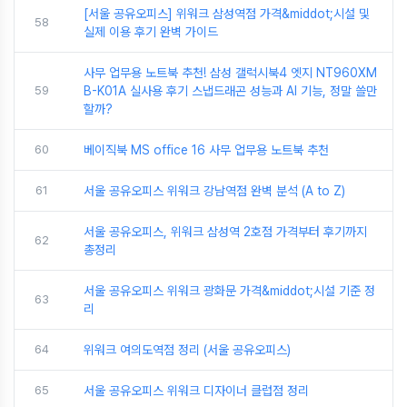
[서울 공유오피스] 위워크 삼성역점 가격&middot;시설 및
58
실제 이용 후기 완벽 가이드
사무 업무용 노트북 추천! 삼성 갤럭시북4 엣지 NT960XM
59
B-K01A 실사용 후기 스냅드래곤 성능과 AI 기능, 정말 쓸만
할까?
60
베이직북 MS office 16 사무 업무용 노트북 추천
61
서울 공유오피스 위워크 강남역점 완벽 분석 (A to Z)
서울 공유오피스, 위워크 삼성역 2호점 가격부터 후기까지
62
총정리
서울 공유오피스 위워크 광화문 가격&middot;시설 기준 정
63
리
64
위워크 여의도역점 정리 (서울 공유오피스)
65
서울 공유오피스 위워크 디자이너 클럽점 정리