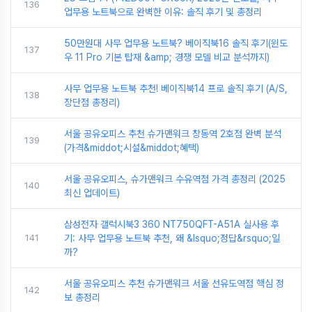
136
업무용 노트북으로 완벽한 이유: 솔직 후기 및 총정리
50만원대 사무 업무용 노트북? 베이직북16 솔직 후기(윈도
137
우 11 Pro 기본 탑재 &amp; 경쟁 모델 비교 분석까지)
사무 업무용 노트북 추천! 베이직북14 프로 솔직 후기 (A/S,
138
장단점 총정리)
서울 공유오피스 추천 슈가맨워크 창동역 2호점 완벽 분석
139
(가격&middot;시설&middot;혜택)
서울 공유오피스, 슈가맨워크 수유역점 가격 총정리 (2025
140
최신 업데이트)
삼성전자 갤럭시북3 360 NT750QFT-A51A 실사용 후
141
기: 사무 업무용 노트북 추천, 왜 &lsquo;정답&rsquo;일
까?
서울 공유오피스 추천 슈가맨워크 서울 선유도역점 핵심 정
142
보 총정리