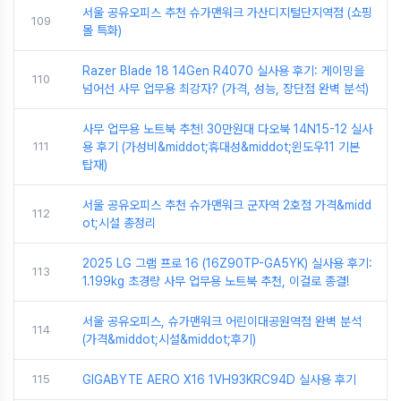
서울 공유오피스 추천 슈가맨워크 가산디지털단지역점 (쇼핑
109
몰 특화)
Razer Blade 18 14Gen R4070 실사용 후기: 게이밍을
110
넘어선 사무 업무용 최강자? (가격, 성능, 장단점 완벽 분석)
사무 업무용 노트북 추천! 30만원대 다오북 14N15-12 실사
111
용 후기 (가성비&middot;휴대성&middot;윈도우11 기본
탑재)
서울 공유오피스 추천 슈가맨워크 군자역 2호점 가격&midd
112
ot;시설 총정리
2025 LG 그램 프로 16 (16Z90TP-GA5YK) 실사용 후기:
113
1.199kg 초경량 사무 업무용 노트북 추천, 이걸로 종결!
서울 공유오피스, 슈가맨워크 어린이대공원역점 완벽 분석
114
(가격&middot;시설&middot;후기)
115
GIGABYTE AERO X16 1VH93KRC94D 실사용 후기