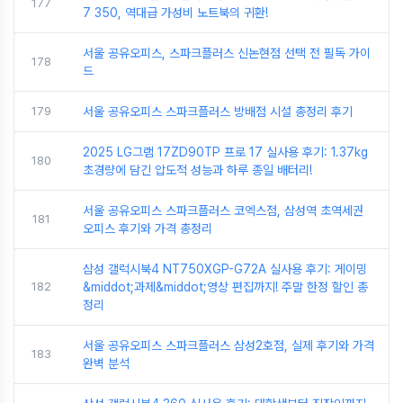
177
7 350, 역대급 가성비 노트북의 귀환!
서울 공유오피스, 스파크플러스 신논현점 선택 전 필독 가이
178
드
179
서울 공유오피스 스파크플러스 방배점 시설 총정리 후기
2025 LG그램 17ZD90TP 프로 17 실사용 후기: 1.37kg
180
초경량에 담긴 압도적 성능과 하루 종일 배터리!
서울 공유오피스 스파크플러스 코엑스점, 삼성역 초역세권
181
오피스 후기와 가격 총정리
삼성 갤럭시북4 NT750XGP-G72A 실사용 후기: 게이밍
182
&middot;과제&middot;영상 편집까지! 주말 한정 할인 총
정리
서울 공유오피스 스파크플러스 삼성2호점, 실제 후기와 가격
183
완벽 분석