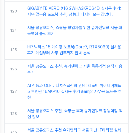
GIGABYTE AERO X16 2WHA3KRC64D 실사용 후기:
123
사무 업무용 노트북 추천, 성능과 디자인 모두 잡았다!
서울 공유오피스, 쇼핑몰 창업자를 위한 슈가맨워크 서울 화
124
곡역점 솔직 후기
HP 빅터스 15 게이밍 노트북(Core7, RTX5060) 실사용
125
후기 게임부터 사무 업무까지 완벽 분석
서울 공유오피스 추천, 슈가맨워크 서울 목동역점 솔직 이용
126
후기
AI 성능과 OLED 터치스크린의 만남: 레노버 아이디어패드
127
5 투인원 16AKP10 실사용 후기 &amp; 사무용 노트북 추
천
서울 공유오피스 추천, 쇼핑몰 특화 슈가맨워크 창동역점 핵
128
심 정보
서울 공유오피스 추천 슈가맨워크 서울 가산 IT타워점 실제
129