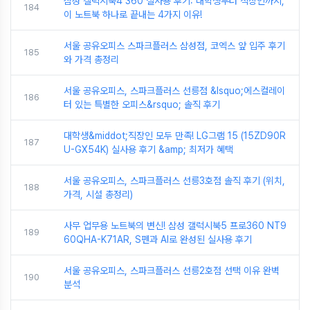
삼성 갤럭시북4 360 실사용 후기: 대학생부터 직장인까지,
184
이 노트북 하나로 끝내는 4가지 이유!
서울 공유오피스 스파크플러스 삼성점, 코엑스 앞 입주 후기
185
와 가격 총정리
서울 공유오피스, 스파크플러스 선릉점 &lsquo;에스컬레이
186
터 있는 특별한 오피스&rsquo; 솔직 후기
대학생&middot;직장인 모두 만족! LG그램 15 (15ZD90R
187
U-GX54K) 실사용 후기 &amp; 최저가 혜택
서울 공유오피스, 스파크플러스 선릉3호점 솔직 후기 (위치,
188
가격, 시설 총정리)
사무 업무용 노트북의 변신! 삼성 갤럭시북5 프로360 NT9
189
60QHA-K71AR, S펜과 AI로 완성된 실사용 후기
서울 공유오피스, 스파크플러스 선릉2호점 선택 이유 완벽
190
분석