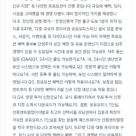
신규 지점” 등 다양한 프로모션이 진행 중입니다 규모와 혜택, 입지,
시설을 고려했을 때 경쟁 브랜드 대비 합리적인 가치를 제공합니
다.8. 장단점 균형 평가✅ 장점선릉역 7번 출구 도보 1분의 최적 입
지총 841평, 12층 규모의 프리미엄 공유오피스최신 설비 갖춘 폰부
스, 라운지, 이벤트홀 등 다양24시간 이용 가능·커피 무제한·프로모
션 혜택 풍부❌ 단점주차 공간 제한 및 유료 운영인기 지점으로 입주
경쟁이 있을 수 있음일부 시간대 공용 공간 혼잡 가능성9. 자주 묻는
질문 (Q&A)Q1. 24시간 출입 가능한가요?A. 네, 24시간 냉난방과
보안 시스템으로 언제든 이용 가능해요.Q2. 방문객 출입은 어떻게
하나요?A. 사전 등록 후 출입 가능하며, 보안 시스템이 철저하게 운
영됩니다.Q3. 프로모션 혜택은 어떻게 적용되나요?A. 보증금 절감,
렌트프리 등 다양한 혜택이 6월 신규 지점 대상으로 적용 중입니
다.Q4. 방문 투어 신청은요?A. 공식 홈페이지에서 무료 투어 신청
과 지점 소개서 다운로드가 가능해요.10. 결론: 공유오피스 1인실,
선릉센트럴점이야말로 최고의 선택서울 강남권에서 집중과 확장이
가능한 공유오피스 1인실을 찾는 분들께 패스트파이브 선릉센트럴점
을 적극 추천드립니다.초역세권 입지, 841평·12층 대형 프리미엄 구
조, 최신 시설 및 다양한 멤버십 혜택, 그리고 경쟁력 있는 비용까지