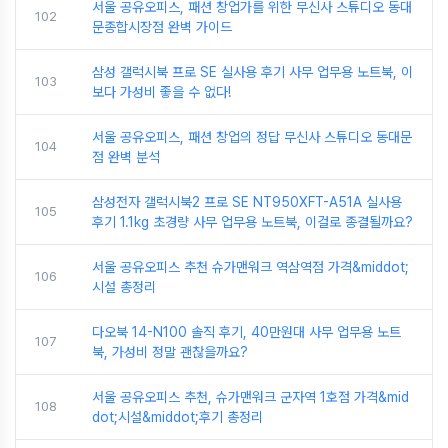
서울 공유오피스, 패션 창업가를 위한 무신사 스튜디오 동대
102
문종합시장점 완벽 가이드
삼성 갤럭시북 프로 SE 실사용 후기 사무 업무용 노트북, 이
103
보다 가성비 좋을 수 없다!
서울 공유오피스, 패션 창업의 정답 무신사 스튜디오 동대문
104
점 완벽 분석
삼성전자 갤럭시북2 프로 SE NT950XFT-A51A 실사용
105
후기 1.1kg 초경량 사무 업무용 노트북, 이걸로 종결될까요?
서울 공유오피스 추천 슈가맨워크 역삼역점 가격&middot;
106
시설 총정리
다오북 14-N100 솔직 후기, 40만원대 사무 업무용 노트
107
북, 가성비 정말 괜찮을까요?
서울 공유오피스 추천, 슈가맨워크 군자역 1호점 가격&mid
108
dot;시설&middot;후기 총정리