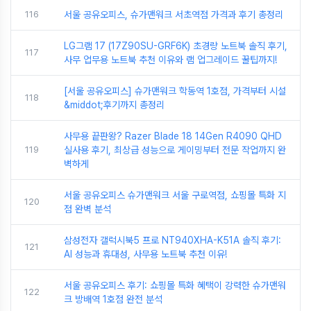
116
서울 공유오피스, 슈가맨워크 서초역점 가격과 후기 총정리
LG그램 17 (17Z90SU-GRF6K) 초경량 노트북 솔직 후기,
117
사무 업무용 노트북 추천 이유와 램 업그레이드 꿀팁까지!
[서울 공유오피스] 슈가맨워크 학동역 1호점, 가격부터 시설
118
&middot;후기까지 총정리
사무용 끝판왕? Razer Blade 18 14Gen R4090 QHD
119
실사용 후기, 최상급 성능으로 게이밍부터 전문 작업까지 완
벽하게
서울 공유오피스 슈가맨워크 서울 구로역점, 쇼핑몰 특화 지
120
점 완벽 분석
삼성전자 갤럭시북5 프로 NT940XHA-K51A 솔직 후기:
121
AI 성능과 휴대성, 사무용 노트북 추천 이유!
서울 공유오피스 후기: 쇼핑몰 특화 혜택이 강력한 슈가맨워
122
크 방배역 1호점 완전 분석