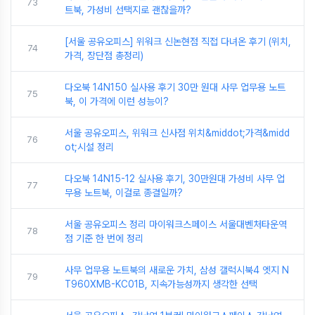
73
트북, 가성비 선택지로 괜찮을까?
[서울 공유오피스] 위워크 신논현점 직접 다녀온 후기 (위치,
74
가격, 장단점 총정리)
다오북 14N150 실사용 후기 30만 원대 사무 업무용 노트
75
북, 이 가격에 이런 성능이?
서울 공유오피스, 위워크 신사점 위치&middot;가격&midd
76
ot;시설 정리
다오북 14N15-12 실사용 후기, 30만원대 가성비 사무 업
77
무용 노트북, 이걸로 종결일까?
서울 공유오피스 정리 마이워크스페이스 서울대벤처타운역
78
점 기준 한 번에 정리
사무 업무용 노트북의 새로운 가치, 삼성 갤럭시북4 엣지 N
79
T960XMB-KC01B, 지속가능성까지 생각한 선택