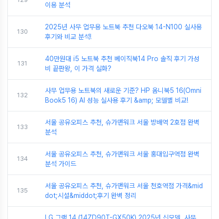
이용 분석
2025년 사무 업무용 노트북 추천 다오북 14-N100 실사용
130
후기와 비교 분석!
40만원대 i5 노트북 추천 베이직북14 Pro 솔직 후기 가성
131
비 끝판왕, 이 가격 실화?
사무 업무용 노트북의 새로운 기준? HP 옴니북5 16(Omni
132
Book5 16) AI 성능 실사용 후기 &amp; 모델별 비교!
서울 공유오피스 추천, 슈가맨워크 서울 방배역 2호점 완벽
133
분석
서울 공유오피스 추천, 슈가맨워크 서울 홍대입구역점 완벽
134
분석 가이드
서울 공유오피스 추천, 슈가맨워크 서울 천호역점 가격&mid
135
dot;시설&middot;후기 완벽 정리
LG 그램 14 (14ZD90T-GX50K) 2025년 신모델, 사무