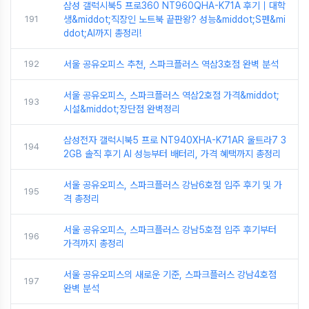
삼성 갤럭시북5 프로360 NT960QHA-K71A 후기｜대학
191
생&middot;직장인 노트북 끝판왕? 성능&middot;S펜&mi
ddot;AI까지 총정리!
192
서울 공유오피스 추천, 스파크플러스 역삼3호점 완벽 분석
서울 공유오피스, 스파크플러스 역삼2호점 가격&middot;
193
시설&middot;장단점 완벽정리
삼성전자 갤럭시북5 프로 NT940XHA-K71AR 울트라7 3
194
2GB 솔직 후기 AI 성능부터 배터리, 가격 혜택까지 총정리
서울 공유오피스, 스파크플러스 강남6호점 입주 후기 및 가
195
격 총정리
서울 공유오피스, 스파크플러스 강남5호점 입주 후기부터
196
가격까지 총정리
서울 공유오피스의 새로운 기준, 스파크플러스 강남4호점
197
완벽 분석