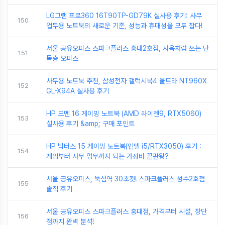
LG그램 프로360 16T90TP-GD79K 실사용 후기: 사무
150
업무용 노트북의 새로운 기준, 성능과 휴대성을 모두 잡다!
서울 공유오피스 스파크플러스 홍대2호점, 사옥처럼 쓰는 단
151
독층 오피스
사무용 노트북 추천, 삼성전자 갤럭시북4 울트라 NT960X
152
GL-X94A 실사용 후기
HP 오멘 16 게이밍 노트북 (AMD 라이젠9, RTX5060)
153
실사용 후기 &amp; 구매 포인트
HP 빅터스 15 게이밍 노트북(인텔 i5/RTX3050) 후기 :
154
게임부터 사무 업무까지 되는 가성비 끝판왕?
서울 공유오피스, 뚝섬역 30초컷! 스파크플러스 성수2호점
155
솔직 후기
서울 공유오피스 스파크플러스 홍대점, 가격부터 시설, 장단
156
점까지 완벽 분석!