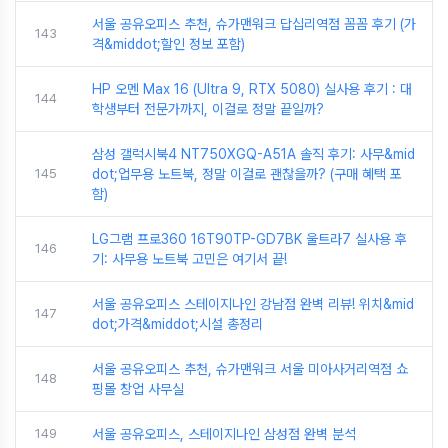
서울 공유오피스 추천, 슈가맨워크 답십리역점 꼼꼼 후기 (가
143
격&middot;할인 정보 포함)
HP 오멘 Max 16 (Ultra 9, RTX 5080) 실사용 후기 : 대
144
학생부터 전문가까지, 이걸로 정말 끝일까?
삼성 갤럭시북4 NT750XGQ-A51A 솔직 후기: 사무&mid
145
dot;업무용 노트북, 정말 이걸로 괜찮을까? (구매 혜택 포
함)
LG그램 프로360 16T90TP-GD7BK 울트라7 실사용 후
146
기: 사무용 노트북 고민은 여기서 끝!
서울 공유오피스 스테이지나인 강남점 완벽 리뷰! 위치&mid
147
dot;가격&middot;시설 총정리
서울 공유오피스 추천, 슈가맨워크 서울 미아사거리역점 쇼
148
핑몰 창업 사무실
149
서울 공유오피스, 스테이지나인 삼성점 완벽 분석