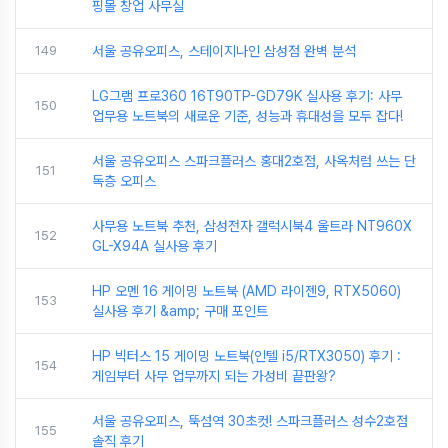
핑몰 창업 사무실
149
서울 공유오피스, 스테이지나인 삼성점 완벽 분석
LG그램 프로360 16T90TP-GD79K 실사용 후기: 사무
150
업무용 노트북의 새로운 기준, 성능과 휴대성을 모두 잡다!
서울 공유오피스 스파크플러스 홍대2호점, 사옥처럼 쓰는 단
151
독층 오피스
사무용 노트북 추천, 삼성전자 갤럭시북4 울트라 NT960X
152
GL-X94A 실사용 후기
HP 오멘 16 게이밍 노트북 (AMD 라이젠9, RTX5060)
153
실사용 후기 &amp; 구매 포인트
HP 빅터스 15 게이밍 노트북(인텔 i5/RTX3050) 후기 :
154
게임부터 사무 업무까지 되는 가성비 끝판왕?
서울 공유오피스, 뚝섬역 30초컷! 스파크플러스 성수2호점
155
솔직 후기