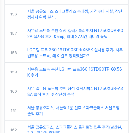
서울 공유오피스 스파크플러스 홍대점, 가격부터 시설, 장단
156
점까지 완벽 분석!
사무용 노트북 추천 삼성 갤럭시북4 엣지 NT750XQA-K0
157
2A 실사용 후기 &amp; 최대 27시간 배터리 꿀팁
LG그램 프로 360 16TD90SP-KX56K 실사용 후기: 사무
158
업무용 노트북, 왜 이걸로 정착했을까?
사무용 노트북 추천 LG그램 프로360 16TD90TP-GX56
159
K 후기
사무 업무용 노트북 추천 삼성 갤럭시북4 NT750XGR-A3
160
8A 솔직 후기 및 장단점 분석
서울 공유오피스, 서울역 1분 신축 스파크플러스 서울로점
161
솔직 후기
서울 공유오피스, 스파크플러스 을지로점 입주 후기(남산뷰,
162
가격, 장단점 총정리)