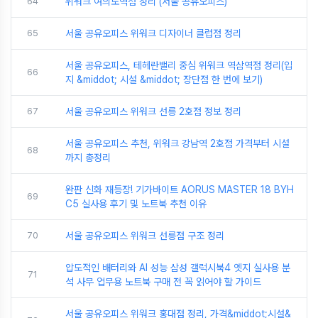
64
위워크 여의도역점 정리 (서울 공유오피스)
65
서울 공유오피스 위워크 디자이너 클럽점 정리
서울 공유오피스, 테헤란밸리 중심 위워크 역삼역점 정리(입
66
지 &middot; 시설 &middot; 장단점 한 번에 보기)
67
서울 공유오피스 위워크 선릉 2호점 정보 정리
서울 공유오피스 추천, 위워크 강남역 2호점 가격부터 시설
68
까지 총정리
완판 신화 재등장! 기가바이트 AORUS MASTER 18 BYH
69
C5 실사용 후기 및 노트북 추천 이유
70
서울 공유오피스 위워크 선릉점 구조 정리
압도적인 배터리와 AI 성능 삼성 갤럭시북4 엣지 실사용 분
71
석 사무 업무용 노트북 구매 전 꼭 읽어야 할 가이드
서울 공유오피스 위워크 홍대점 정리, 가격&middot;시설&