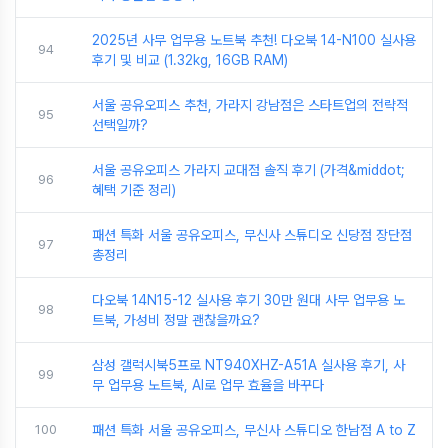
2025년 사무 업무용 노트북 추천! 다오북 14-N100 실사용
94
후기 및 비교 (1.32kg, 16GB RAM)
서울 공유오피스 추천, 가라지 강남점은 스타트업의 전략적
95
선택일까?
서울 공유오피스 가라지 교대점 솔직 후기 (가격&middot;
96
혜택 기준 정리)
패션 특화 서울 공유오피스, 무신사 스튜디오 신당점 장단점
97
총정리
다오북 14N15-12 실사용 후기 30만 원대 사무 업무용 노
98
트북, 가성비 정말 괜찮을까요?
삼성 갤럭시북5프로 NT940XHZ-A51A 실사용 후기, 사
99
무 업무용 노트북, AI로 업무 효율을 바꾸다
100
패션 특화 서울 공유오피스, 무신사 스튜디오 한남점 A to Z