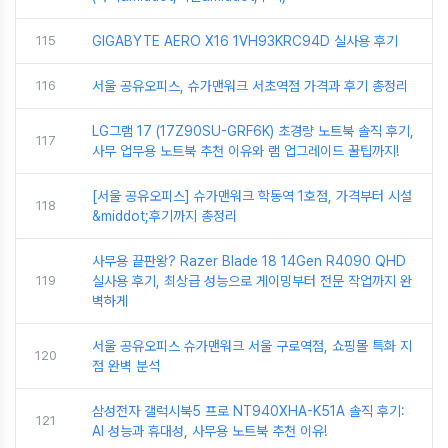
115
GIGABYTE AERO X16 1VH93KRC94D 실사용 후기
116
서울 공유오피스, 슈가맨워크 서초역점 가격과 후기 총정리
LG그램 17 (17Z90SU-GRF6K) 초경량 노트북 솔직 후기,
117
사무 업무용 노트북 추천 이유와 램 업그레이드 꿀팁까지!
[서울 공유오피스] 슈가맨워크 학동역 1호점, 가격부터 시설
118
&middot;후기까지 총정리
사무용 끝판왕? Razer Blade 18 14Gen R4090 QHD
119
실사용 후기, 최상급 성능으로 게이밍부터 전문 작업까지 완
벽하게
서울 공유오피스 슈가맨워크 서울 구로역점, 쇼핑몰 특화 지
120
점 완벽 분석
삼성전자 갤럭시북5 프로 NT940XHA-K51A 솔직 후기:
121
AI 성능과 휴대성, 사무용 노트북 추천 이유!