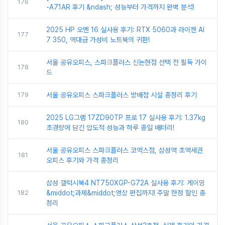
176
-A71AR 후기 &ndash; 성능부터 가격까지 완벽 분석!
2025 HP 오멘 16 실사용 후기: RTX 5060과 라이젠 AI
177
7 350, 역대급 가성비 노트북의 귀환!
서울 공유오피스, 스파크플러스 신논현점 선택 전 필독 가이
178
드
179
서울 공유오피스 스파크플러스 방배점 시설 총정리 후기
2025 LG그램 17ZD90TP 프로 17 실사용 후기: 1.37kg
180
초경량에 담긴 압도적 성능과 하루 종일 배터리!
서울 공유오피스 스파크플러스 코엑스점, 삼성역 초역세권
181
오피스 후기와 가격 총정리
삼성 갤럭시북4 NT750XGP-G72A 실사용 후기: 게이밍
182
&middot;과제&middot;영상 편집까지! 주말 한정 할인 총
정리