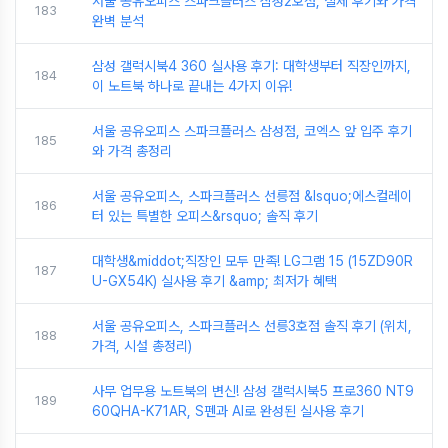
서울 공유오피스 스파크플러스 삼성2호점, 실제 후기와 가격
183
완벽 분석
삼성 갤럭시북4 360 실사용 후기: 대학생부터 직장인까지,
184
이 노트북 하나로 끝내는 4가지 이유!
서울 공유오피스 스파크플러스 삼성점, 코엑스 앞 입주 후기
185
와 가격 총정리
서울 공유오피스, 스파크플러스 선릉점 &lsquo;에스컬레이
186
터 있는 특별한 오피스&rsquo; 솔직 후기
대학생&middot;직장인 모두 만족! LG그램 15 (15ZD90R
187
U-GX54K) 실사용 후기 &amp; 최저가 혜택
서울 공유오피스, 스파크플러스 선릉3호점 솔직 후기 (위치,
188
가격, 시설 총정리)
사무 업무용 노트북의 변신! 삼성 갤럭시북5 프로360 NT9
189
60QHA-K71AR, S펜과 AI로 완성된 실사용 후기