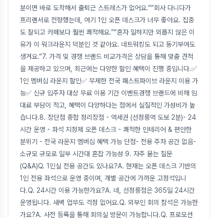
분이면 바로 도착해서 출퇴근 스트레스가 없어요.”“회사 다니다가
프리랜서로 전향했는데, 여기 1인 오픈 데스크가 너무 좋아요. 집중
도 잘되고 카페보다 훨씬 쾌적해요.”“혼자 일하지만 외롭지 않은 이
유가 이 워크라운지 덕분인 것 같아요. 네트워킹도 되고 동기부여도
생겨요.”7. 가격 및 경쟁 브랜드 비교가격은 상담을 통해 맞춤 견적
을 제공하고 있으며, 최근에는 다양한 할인 혜택이 진행 중입니다.✅
1인 멤버십 라운지 할인✅ 무제한 전국 패스트파이브 라운지 이용 가
능✅ 신규 입주자 대상 무료 이용 기간 이벤트경쟁 브랜드에 비해 임
대료 부담이 적고, 혜택이 다양하다는 점에서 실질적인 가성비가 높
습니다.8. 장단점 종합 정리장점 - 역세권 (선정릉역 도보 2분)- 24
시간 운영 - 좌석 지정제 오픈 데스크 - 쾌적한 인테리어 & 편안한
분위기 - 전국 라운지 멤버십 혜택 가능 단점- 전용 주차 공간 없음-
소규모 규모로 일부 시간대 혼잡 가능성 9. 자주 묻는 질문
(Q&A)Q. 1인실 전용 공간도 있나요?A. 현재는 오픈 데스크 기반의
1인 전용 좌석으로 운영 중이며, 개별 공간에 가까운 고정석입니
다.Q. 24시간 이용 가능한가요?A. 네, 선정릉점은 365일 24시간
운영됩니다. 새벽 업무도 걱정 없어요.Q. 외부인 회의 참석은 가능한
가요?A. 사전 등록을 통해 회의실 방문이 가능합니다.Q. 프로모션