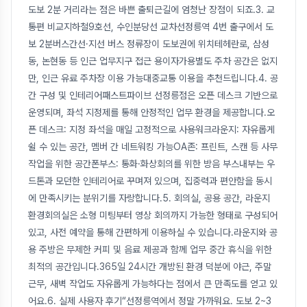
도보 2분 거리라는 점은 바쁜 출퇴근길에 엄청난 장점이 되죠.3. 교
통편 비교지하철9호선, 수인분당선 교차선정릉역 4번 출구에서 도
보 2분버스간선·지선 버스 정류장이 도보권에 위치테헤란로, 삼성
동, 논현동 등 인근 업무지구 접근 용이자가용별도 주차 공간은 없지
만, 인근 유료 주차장 이용 가능대중교통 이용을 추천드립니다.4. 공
간 구성 및 인테리어패스트파이브 선정릉점은 오픈 데스크 기반으로
운영되며, 좌석 지정제를 통해 안정적인 업무 환경을 제공합니다.오
픈 데스크: 지정 좌석을 매일 고정적으로 사용워크라운지: 자유롭게
쉴 수 있는 공간, 멤버 간 네트워킹 가능OA존: 프린트, 스캔 등 사무
작업을 위한 공간폰부스: 통화·화상회의를 위한 방음 부스내부는 우
드톤과 모던한 인테리어로 꾸며져 있으며, 집중력과 편안함을 동시
에 만족시키는 분위기를 자랑합니다.5. 회의실, 공용 공간, 라운지
환경회의실은 소형 미팅부터 영상 회의까지 가능한 형태로 구성되어
있고, 사전 예약을 통해 간편하게 이용하실 수 있습니다.라운지와 공
용 주방은 무제한 커피 및 음료 제공과 함께 업무 중간 휴식을 위한
최적의 공간입니다.365일 24시간 개방된 환경 덕분에 야근, 주말
근무, 새벽 작업도 자유롭게 가능하다는 점에서 큰 만족도를 얻고 있
어요.6. 실제 사용자 후기“선정릉역에서 정말 가까워요. 도보 2~3