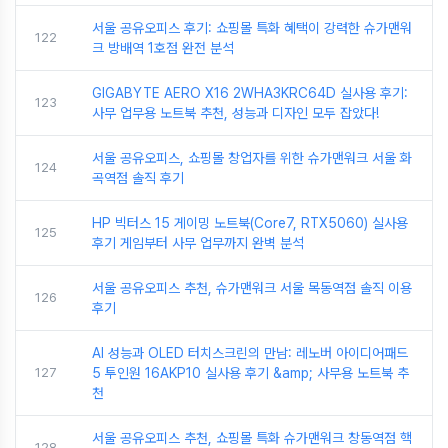
서울 공유오피스 후기: 쇼핑몰 특화 혜택이 강력한 슈가맨워
122
크 방배역 1호점 완전 분석
GIGABYTE AERO X16 2WHA3KRC64D 실사용 후기:
123
사무 업무용 노트북 추천, 성능과 디자인 모두 잡았다!
서울 공유오피스, 쇼핑몰 창업자를 위한 슈가맨워크 서울 화
124
곡역점 솔직 후기
HP 빅터스 15 게이밍 노트북(Core7, RTX5060) 실사용
125
후기 게임부터 사무 업무까지 완벽 분석
서울 공유오피스 추천, 슈가맨워크 서울 목동역점 솔직 이용
126
후기
AI 성능과 OLED 터치스크린의 만남: 레노버 아이디어패드
127
5 투인원 16AKP10 실사용 후기 &amp; 사무용 노트북 추
천
서울 공유오피스 추천, 쇼핑몰 특화 슈가맨워크 창동역점 핵
128