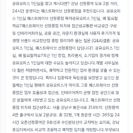
공유오피스 1인실을 찾고 계시다면? 강남 선정릉역 도보 2분 거리,
24시간 운영되는 패스트파이브 선정릉점을 추천드립니다. 공유오피
스 1인실 패스트파이브 선정릉점 목차공유오피스 1인실, 왜 필요할
까요?패스트파이브 선정릉점 위치와 접근성교통편 비교공간 구성
및 인테리어회의실, 공용 공간, 라운지 환경실제 사용자 후기가격 및
경쟁 브랜드 비교장단점 종합 정리자주 묻는 질문 (Q&A)결론: 공유
오피스 1인실, 패스트파이브 선정릉점이 답입니다1. 공유오피스 1인
실, 왜 필요할까요?최근 1인 창업, 프리랜서, 소기업의 증가와 함께
공유오피스 1인실에 대한 수요도 높아지고 있습니다.개별 사무실보
다 훨씬 저렴하면서도, 쾌적하고 전문적인 업무 환경을 갖출 수 있는
것이 큰 장점입니다. 특히나 집중력과 독립성을 보장받고 싶으신 분
들께는 1인실 형태의 공유오피스가 딱이죠.그중 패스트파이브 선정
릉점은 업무 효율성과 접근성, 인테리어까지 균형 잡힌 공간으로 많
은 분들에게 사랑받고 있는 공유오피스입니다.2. 패스트파이브 선정
릉점 위치와 접근성주소: 서울 강남구 봉은사로 314위치: 선정릉역
4번 출구에서 도보 2분규모: 총 32평, 1개 층운영 시간: 365일 24
시간 오픈선정릉역은 9호선과 수인분당선이 교차하는 요지로, 강남
중심지에서도 비교적 조용하고 쾌적한 입지를 자랑합니다.무엇보다