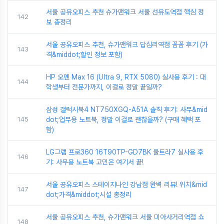
서울 공유오피스 추천 슈가맨워크 서울 선유도역점 핵심 정
142
보 총정리
서울 공유오피스 추천, 슈가맨워크 답십리역점 꼼꼼 후기 (가
143
격&middot;할인 정보 포함)
HP 오멘 Max 16 (Ultra 9, RTX 5080) 실사용 후기 : 대
144
학생부터 전문가까지, 이걸로 정말 끝일까?
삼성 갤럭시북4 NT750XGQ-A51A 솔직 후기: 사무&mid
145
dot;업무용 노트북, 정말 이걸로 괜찮을까? (구매 혜택 포
함)
LG그램 프로360 16T90TP-GD7BK 울트라7 실사용 후
146
기: 사무용 노트북 고민은 여기서 끝!
서울 공유오피스 스테이지나인 강남점 완벽 리뷰! 위치&mid
147
dot;가격&middot;시설 총정리
서울 공유오피스 추천, 슈가맨워크 서울 미아사거리역점 쇼
148