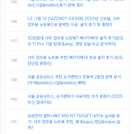
135
dot;시설&middot;후기 완벽 정리
LG 그램 14 (14ZD90T-GX50K) 2025년 신모델, 사무
136
업무용 노트북으로 완벽한 이유: 솔직 후기 및 총정리
50만원대 사무 업무용 노트북? 베이직북16 솔직 후기(윈도
137
우 11 Pro 기본 탑재 &amp; 경쟁 모델 비교 분석까지)
사무 업무용 노트북 추천! 베이직북14 프로 솔직 후기 (A/S,
138
장단점 총정리)
서울 공유오피스 추천 슈가맨워크 창동역 2호점 완벽 분석
139
(가격&middot;시설&middot;혜택)
서울 공유오피스, 슈가맨워크 수유역점 가격 총정리 (2025
140
최신 업데이트)
삼성전자 갤럭시북3 360 NT750QFT-A51A 실사용 후
141
기: 사무 업무용 노트북 추천, 왜 &lsquo;정답&rsquo;일
까?