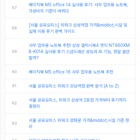
베이직북 MS office 14 실사용 후기: 사무 업무용 노트북,
57
가성비의 기준이 바뀌다
[서울 공유오피스] 위워크 삼성역점 가격&middot;시설 및
58
실제 이용 후기 완벽 가이드
사무 업무용 노트북 추천! 삼성 갤럭시북4 엣지 NT960XM
59
B-K01A 실사용 후기 스냅드래곤 성능과 AI 기능, 정말 쓸만
할까?
60
베이직북 MS office 16 사무 업무용 노트북 추천
61
서울 공유오피스 위워크 강남역점 완벽 분석 (A to Z)
서울 공유오피스, 위워크 삼성역 2호점 가격부터 후기까지
62
총정리
서울 공유오피스 위워크 광화문 가격&middot;시설 기준 정
63
리