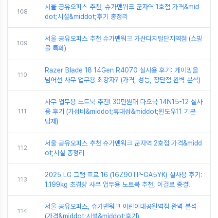
서울 공유오피스 추천, 슈가맨워크 군자역 1호점 가격&mid
108
dot;시설&middot;후기 총정리
서울 공유오피스 추천 슈가맨워크 가산디지털단지역점 (쇼핑
109
몰 특화)
Razer Blade 18 14Gen R4070 실사용 후기: 게이밍을
110
넘어선 사무 업무용 최강자? (가격, 성능, 장단점 완벽 분석)
사무 업무용 노트북 추천! 30만원대 다오북 14N15-12 실사
111
용 후기 (가성비&middot;휴대성&middot;윈도우11 기본
탑재)
서울 공유오피스 추천 슈가맨워크 군자역 2호점 가격&midd
112
ot;시설 총정리
2025 LG 그램 프로 16 (16Z90TP-GA5YK) 실사용 후기:
113
1.199kg 초경량 사무 업무용 노트북 추천, 이걸로 종결!
서울 공유오피스, 슈가맨워크 어린이대공원역점 완벽 분석
114
(가격&middot;시설&middot;후기)