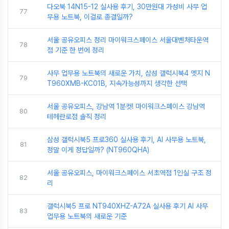
다오북 14N15-12 실사용 후기, 30만원대 가성비 사무 업
77
무용 노트북, 이걸로 종결일까?
서울 공유오피스 정리 마이워크스페이스 서울대벤처타운역
78
점 기준 한 번에 정리
사무 업무용 노트북의 새로운 가치, 삼성 갤럭시북4 엣지 N
79
T960XMB-KC01B, 지속가능성까지 생각한 선택
서울 공유오피스, 강남역 1분컷! 마이워크스페이스 강남역
80
테헤란로점 솔직 정리
삼성 갤럭시북5 프로360 실사용 후기, AI 사무용 노트북,
81
정말 이게 정답일까? (NT960QHA)
서울 공유오피스, 마이워크스페이스 서초역점 1인실 구조 정
82
리
갤럭시북5 프로 NT940XHZ-A72A 실사용 후기 AI 사무
83
업무용 노트북의 새로운 기준