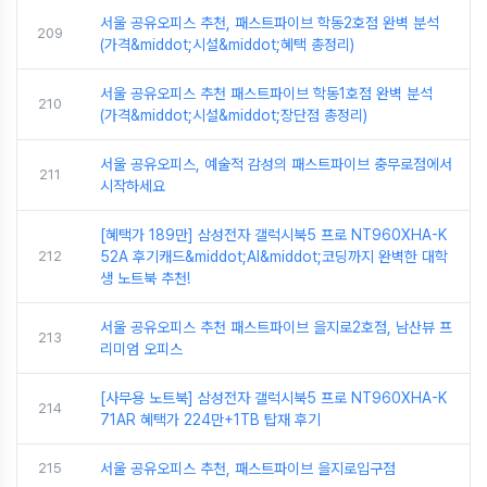
서울 공유오피스 추천, 패스트파이브 학동2호점 완벽 분석
209
(가격&middot;시설&middot;혜택 총정리)
서울 공유오피스 추천 패스트파이브 학동1호점 완벽 분석
210
(가격&middot;시설&middot;장단점 총정리)
서울 공유오피스, 예술적 감성의 패스트파이브 충무로점에서
211
시작하세요
[혜택가 189만] 삼성전자 갤럭시북5 프로 NT960XHA-K
212
52A 후기캐드&middot;AI&middot;코딩까지 완벽한 대학
생 노트북 추천!
서울 공유오피스 추천 패스트파이브 을지로2호점, 남산뷰 프
213
리미엄 오피스
[사무용 노트북] 삼성전자 갤럭시북5 프로 NT960XHA-K
214
71AR 혜택가 224만+1TB 탑재 후기
215
서울 공유오피스 추천, 패스트파이브 을지로입구점