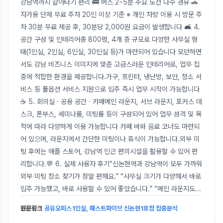
강남역까지 갈아타기 편리 🚌 버스 2~5분 주요 노선 다수 경유 🚗
자가용 단체 무료 주차 20인 이상 기준 ※ 개인 차량 이용 시 방문 주
차 30분 무료 제공 후, 30분당 2,000원 요금이 발생합니다 🛋️ 4.
공간 구성 및 인테리어총 800평, 4개 층 규모로 다양한 사무실 형
태(1인실, 2인실, 6인실, 30인실 등)가 마련되어 있습니다 모던하면
서도 강남 비즈니스 이미지에 맞춘 고급스러운 인테리어로, 업무 집
중에 적합한 환경을 제공합니다.가구, 프린터, 냉난방, 보안, 청소 서
비스 등 풀옵션 서비스 지원으로 입주 즉시 업무 시작이 가능합니다
☕ 5. 회의실 · 공용 공간 · 카페메인 라운지, 서브 라운지, 포커스 데
스크, 폰부스, 세미나룸, 미팅룸 등이 구성되어 있어 업무 성격 및 목
적에 따라 다양하게 이용 가능합니다 카페 바와 음료 코너도 마련되
어 있으며, 라운지에서 간단한 미팅이나 휴식이 가능합니다.외부 미
팅 후에는 애플 스토어, 강남역 인근 편의시설을 활용할 수 있어 편
리합니다.💬 6. 실제 사용자 후기“신논현역과 강남역이 모두 가까워
외부 미팅 장소 찾기가 정말 편해요.” “사무실 크기가 다양해서 바로
입주 가능했고, 바로 사용할 수 있어 좋았습니다.” “메인 라운지도
...
원문링크
공유오피스 1인실, 패스트파이브 신논현1호점 집중분석