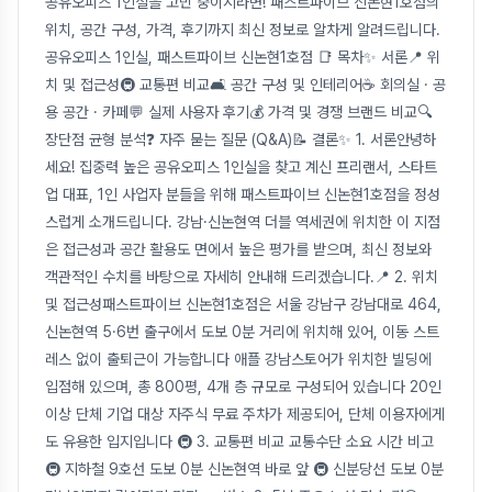
공유오피스 1인실을 고민 중이시라면! 패스트파이브 신논현1호점의
위치, 공간 구성, 가격, 후기까지 최신 정보로 알차게 알려드립니다.
공유오피스 1인실, 패스트파이브 신논현1호점 📑 목차✨ 서론📍 위
치 및 접근성🚇 교통편 비교🛋️ 공간 구성 및 인테리어☕ 회의실 · 공
용 공간 · 카페💬 실제 사용자 후기💰 가격 및 경쟁 브랜드 비교🔍
장단점 균형 분석❓ 자주 묻는 질문 (Q&A)📝 결론✨ 1. 서론안녕하
세요! 집중력 높은 공유오피스 1인실을 찾고 계신 프리랜서, 스타트
업 대표, 1인 사업자 분들을 위해 패스트파이브 신논현1호점을 정성
스럽게 소개드립니다. 강남·신논현역 더블 역세권에 위치한 이 지점
은 접근성과 공간 활용도 면에서 높은 평가를 받으며, 최신 정보와
객관적인 수치를 바탕으로 자세히 안내해 드리겠습니다.📍 2. 위치
및 접근성패스트파이브 신논현1호점은 서울 강남구 강남대로 464,
신논현역 5·6번 출구에서 도보 0분 거리에 위치해 있어, 이동 스트
레스 없이 출퇴근이 가능합니다 애플 강남스토어가 위치한 빌딩에
입점해 있으며, 총 800평, 4개 층 규모로 구성되어 있습니다 20인
이상 단체 기업 대상 자주식 무료 주차가 제공되어, 단체 이용자에게
도 유용한 입지입니다 🚇 3. 교통편 비교 교통수단 소요 시간 비고
🚇 지하철 9호선 도보 0분 신논현역 바로 앞 🚇 신분당선 도보 0분