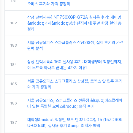
181
오피스 후기와 가격 총정리
삼성 갤럭시북4 NT750XGP-G72A 실사용 후기: 게이밍
182
&middot;과제&middot;영상 편집까지! 주말 한정 할인 총
정리
서울 공유오피스 스파크플러스 삼성2호점, 실제 후기와 가격
183
완벽 분석
삼성 갤럭시북4 360 실사용 후기: 대학생부터 직장인까지,
184
이 노트북 하나로 끝내는 4가지 이유!
서울 공유오피스 스파크플러스 삼성점, 코엑스 앞 입주 후기
185
와 가격 총정리
서울 공유오피스, 스파크플러스 선릉점 &lsquo;에스컬레이
186
터 있는 특별한 오피스&rsquo; 솔직 후기
대학생&middot;직장인 모두 만족! LG그램 15 (15ZD90R
187
U-GX54K) 실사용 후기 &amp; 최저가 혜택