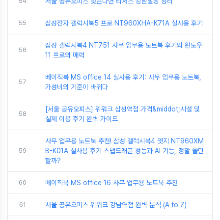
54
서울 공유오피스 찾는다면 리저스 강남빌딩 정리
55
삼성전자 갤럭시북5 프로 NT960XHA-K71A 실사용 후기
삼성 갤럭시북4 NT751 사무 업무용 노트북 후기와 윈도우
56
11 프로의 매력
베이직북 MS office 14 실사용 후기: 사무 업무용 노트북,
57
가성비의 기준이 바뀌다
[서울 공유오피스] 위워크 삼성역점 가격&middot;시설 및
58
실제 이용 후기 완벽 가이드
사무 업무용 노트북 추천! 삼성 갤럭시북4 엣지 NT960XM
59
B-K01A 실사용 후기 스냅드래곤 성능과 AI 기능, 정말 쓸만
할까?
60
베이직북 MS office 16 사무 업무용 노트북 추천
61
서울 공유오피스 위워크 강남역점 완벽 분석 (A to Z)