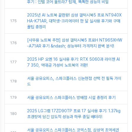
후기 : 인텔 코어 울트라7 탑재, 똑똑한 성능의 비밀
2025년 AI 노트북 끝판왕! 삼성 갤럭시북5 프로 NT940X
175
HA-K71AR, 대학생-크리에이터 한 달 실사용 후기와 구매
꿀팁 총정리
[사무용 노트북 추천] 삼성 갤럭시북5 프로H NT965XHW
176
-A71AR 후기 &ndash; 성능부터 가격까지 완벽 분석!
2025 HP 오멘 16 실사용 후기: RTX 5060과 라이젠 AI
177
7 350, 역대급 가성비 노트북의 귀환!
서울 공유오피스, 스파크플러스 신논현점 선택 전 필독 가이
178
드
179
서울 공유오피스 스파크플러스 방배점 시설 총정리 후기
2025 LG그램 17ZD90TP 프로 17 실사용 후기: 1.37kg
180
초경량에 담긴 압도적 성능과 하루 종일 배터리!
서울 공유오피스 스파크플러스 코엑스점, 삼성역 초역세권