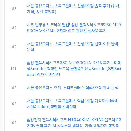
서울 공유오피스, 스파크플러스 선릉3호점 솔직 후기 (위치,
188
가격, 시설 총정리)
사무 업무용 노트북의 변신! 삼성 갤럭시북5 프로360 NT9
189
60QHA-K71AR, S펜과 AI로 완성된 실사용 후기
서울 공유오피스, 스파크플러스 선릉2호점 선택 이유 완벽
190
분석
삼성 갤럭시북5 프로360 NT960QHA-K71A 후기｜대학
191
생&middot;직장인 노트북 끝판왕? 성능&middot;S펜&mi
ddot;AI까지 총정리!
192
서울 공유오피스 추천, 스파크플러스 역삼3호점 완벽 분석
서울 공유오피스, 스파크플러스 역삼2호점 가격&middot;
193
시설&middot;장단점 완벽정리
삼성전자 갤럭시북5 프로 NT940XHA-K71AR 울트라7 3
194
2GB 솔직 후기 AI 성능부터 배터리, 가격 혜택까지 총정리