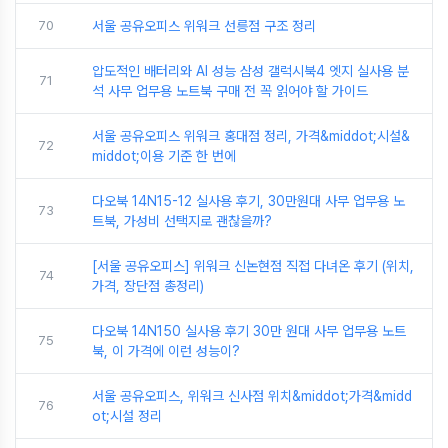
70
서울 공유오피스 위워크 선릉점 구조 정리
압도적인 배터리와 AI 성능 삼성 갤럭시북4 엣지 실사용 분
71
석 사무 업무용 노트북 구매 전 꼭 읽어야 할 가이드
서울 공유오피스 위워크 홍대점 정리, 가격&middot;시설&
72
middot;이용 기준 한 번에
다오북 14N15-12 실사용 후기, 30만원대 사무 업무용 노
73
트북, 가성비 선택지로 괜찮을까?
[서울 공유오피스] 위워크 신논현점 직접 다녀온 후기 (위치,
74
가격, 장단점 총정리)
다오북 14N150 실사용 후기 30만 원대 사무 업무용 노트
75
북, 이 가격에 이런 성능이?
서울 공유오피스, 위워크 신사점 위치&middot;가격&midd
76
ot;시설 정리