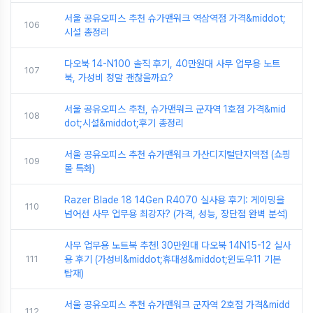
서울 공유오피스 추천 슈가맨워크 역삼역점 가격&middot;
106
시설 총정리
다오북 14-N100 솔직 후기, 40만원대 사무 업무용 노트
107
북, 가성비 정말 괜찮을까요?
서울 공유오피스 추천, 슈가맨워크 군자역 1호점 가격&mid
108
dot;시설&middot;후기 총정리
서울 공유오피스 추천 슈가맨워크 가산디지털단지역점 (쇼핑
109
몰 특화)
Razer Blade 18 14Gen R4070 실사용 후기: 게이밍을
110
넘어선 사무 업무용 최강자? (가격, 성능, 장단점 완벽 분석)
사무 업무용 노트북 추천! 30만원대 다오북 14N15-12 실사
111
용 후기 (가성비&middot;휴대성&middot;윈도우11 기본
탑재)
서울 공유오피스 추천 슈가맨워크 군자역 2호점 가격&midd
112