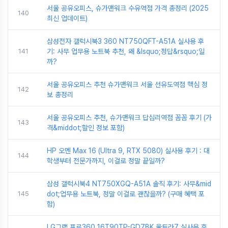
서울 공유오피스, 슈가맨워크 수유역점 가격 총정리 (2025
140
최신 업데이트)
삼성전자 갤럭시북3 360 NT750QFT-A51A 실사용 후
141
기: 사무 업무용 노트북 추천, 왜 &lsquo;정답&rsquo;일
까?
서울 공유오피스 추천 슈가맨워크 서울 선유도역점 핵심 정
142
보 총정리
서울 공유오피스 추천, 슈가맨워크 답십리역점 꼼꼼 후기 (가
143
격&middot;할인 정보 포함)
HP 오멘 Max 16 (Ultra 9, RTX 5080) 실사용 후기 : 대
144
학생부터 전문가까지, 이걸로 정말 끝일까?
삼성 갤럭시북4 NT750XGQ-A51A 솔직 후기: 사무&mid
145
dot;업무용 노트북, 정말 이걸로 괜찮을까? (구매 혜택 포
함)
LG그램 프로360 16T90TP-GD7BK 울트라7 실사용 후