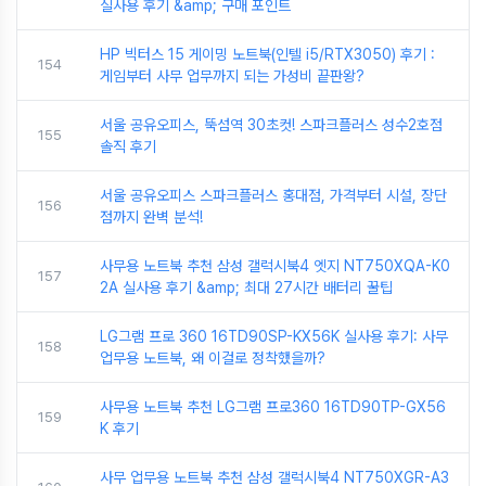
실사용 후기 &amp; 구매 포인트
HP 빅터스 15 게이밍 노트북(인텔 i5/RTX3050) 후기 :
154
게임부터 사무 업무까지 되는 가성비 끝판왕?
서울 공유오피스, 뚝섬역 30초컷! 스파크플러스 성수2호점
155
솔직 후기
서울 공유오피스 스파크플러스 홍대점, 가격부터 시설, 장단
156
점까지 완벽 분석!
사무용 노트북 추천 삼성 갤럭시북4 엣지 NT750XQA-K0
157
2A 실사용 후기 &amp; 최대 27시간 배터리 꿀팁
LG그램 프로 360 16TD90SP-KX56K 실사용 후기: 사무
158
업무용 노트북, 왜 이걸로 정착했을까?
사무용 노트북 추천 LG그램 프로360 16TD90TP-GX56
159
K 후기
사무 업무용 노트북 추천 삼성 갤럭시북4 NT750XGR-A3