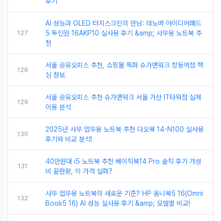
후기
AI 성능과 OLED 터치스크린의 만남: 레노버 아이디어패드
127
5 투인원 16AKP10 실사용 후기 &amp; 사무용 노트북 추
천
서울 공유오피스 추천, 쇼핑몰 특화 슈가맨워크 창동역점 핵
128
심 정보
서울 공유오피스 추천 슈가맨워크 서울 가산 IT타워점 실제
129
이용 분석
2025년 사무 업무용 노트북 추천 다오북 14-N100 실사용
130
후기와 비교 분석!
40만원대 i5 노트북 추천 베이직북14 Pro 솔직 후기 가성
131
비 끝판왕, 이 가격 실화?
사무 업무용 노트북의 새로운 기준? HP 옴니북5 16(Omni
132
Book5 16) AI 성능 실사용 후기 &amp; 모델별 비교!