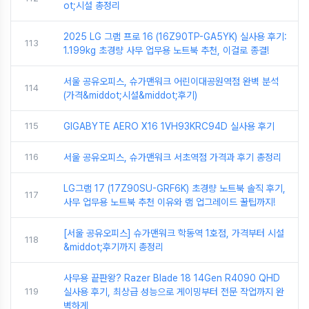
ot;시설 총정리
2025 LG 그램 프로 16 (16Z90TP-GA5YK) 실사용 후기:
113
1.199kg 초경량 사무 업무용 노트북 추천, 이걸로 종결!
서울 공유오피스, 슈가맨워크 어린이대공원역점 완벽 분석
114
(가격&middot;시설&middot;후기)
115
GIGABYTE AERO X16 1VH93KRC94D 실사용 후기
116
서울 공유오피스, 슈가맨워크 서초역점 가격과 후기 총정리
LG그램 17 (17Z90SU-GRF6K) 초경량 노트북 솔직 후기,
117
사무 업무용 노트북 추천 이유와 램 업그레이드 꿀팁까지!
[서울 공유오피스] 슈가맨워크 학동역 1호점, 가격부터 시설
118
&middot;후기까지 총정리
사무용 끝판왕? Razer Blade 18 14Gen R4090 QHD
119
실사용 후기, 최상급 성능으로 게이밍부터 전문 작업까지 완
벽하게