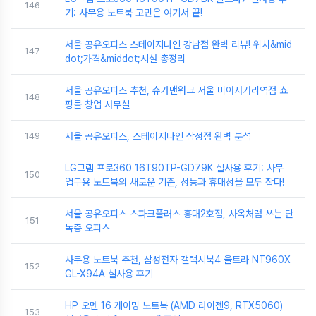
146
기: 사무용 노트북 고민은 여기서 끝!
서울 공유오피스 스테이지나인 강남점 완벽 리뷰! 위치&mid
147
dot;가격&middot;시설 총정리
서울 공유오피스 추천, 슈가맨워크 서울 미아사거리역점 쇼
148
핑몰 창업 사무실
149
서울 공유오피스, 스테이지나인 삼성점 완벽 분석
LG그램 프로360 16T90TP-GD79K 실사용 후기: 사무
150
업무용 노트북의 새로운 기준, 성능과 휴대성을 모두 잡다!
서울 공유오피스 스파크플러스 홍대2호점, 사옥처럼 쓰는 단
151
독층 오피스
사무용 노트북 추천, 삼성전자 갤럭시북4 울트라 NT960X
152
GL-X94A 실사용 후기
HP 오멘 16 게이밍 노트북 (AMD 라이젠9, RTX5060)
153