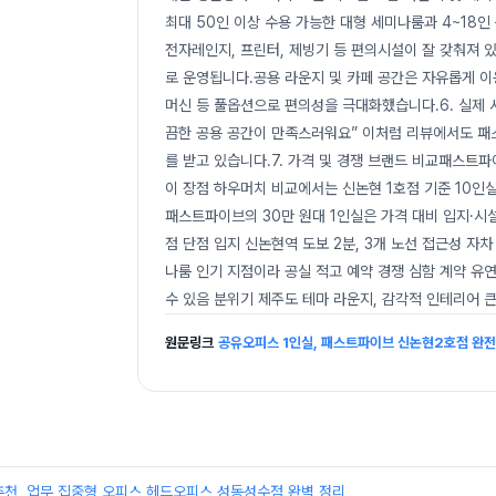
최대 50인 이상 수용 가능한 대형 세미나룸과 4~18인 
전자레인지, 프린터, 제빙기 등 편의시설이 잘 갖춰져 있습
로 운영됩니다.공용 라운지 및 카페 공간은 자유롭게 이
머신 등 풀옵션으로 편의성을 극대화했습니다.6. 실제 
끔한 공용 공간이 만족스러워요” 이처럼 리뷰에서도 패
를 받고 있습니다.7. 가격 및 경쟁 브랜드 비교패스트파
이 장점 하우머치 비교에서는 신논현 1호점 기준 10인실
패스트파이브의 30만 원대 1인실은 가격 대비 입지·시설
점 단점 입지 신논현역 도보 2분, 3개 노선 접근성 자
나룸 인기 지점이라 공실 적고 예약 경쟁 심함 계약 유연
수 있음 분위기 제주도 테마 라운지, 감각적 인테리어 큰
원문링크
공유오피스 1인실, 패스트파이브 신논현2호점 완전
추천, 업무 집중형 오피스 헤드오피스 성동성수점 완벽 정리