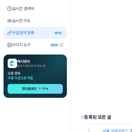
실시간 검색어
실시간 이슈
구글검색 등록
NEW
이미지 도구
NEW
캐시큐브
일상이 포인트가 되는 앱
쇼핑 경유
각종 미션으로 적립
앱다운로드 ㄱㄱ?
→
등록된 모든 글
1
서울 공유오피스 