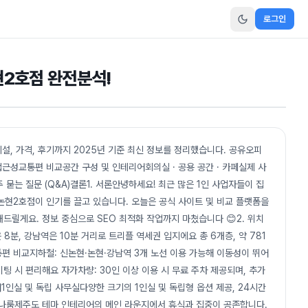
로그인
현2호점 완전분석!
설, 가격, 후기까지 2025년 기준 최신 정보를 정리했습니다. 공유오피
근성교통편 비교공간 구성 및 인테리어회의실 · 공용 공간 · 카페실제 사
묻는 질문 (Q&A)결론1. 서론안녕하세요! 최근 많은 1인 사업자들이 집
논현2호점이 인기를 끌고 있습니다. 오늘은 공식 사이트 및 비교 플랫폼을
드릴게요. 정보 중심으로 SEO 최적화 작업까지 마쳤습니다 😊2. 위치
 8분, 강남역은 10분 거리로 트리플 역세권 입지에요 총 6개층, 약 781
교통편 비교지하철: 신논현·논현·강남역 3개 노선 이용 가능해 이동성이 뛰어
미팅 시 편리해요 자가차량: 30인 이상 이용 시 무료 주차 제공되며, 추가
어1인실 및 독립 사무실다양한 크기의 1인실 및 독립형 옵션 제공, 24시간
미나룸제주도 테마 인테리어의 메인 라운지에서 휴식과 집중이 공존합니다.