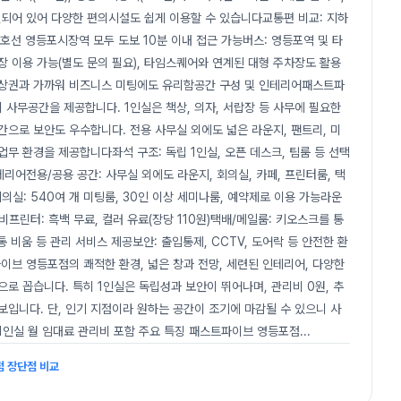
되어 있어 다양한 편의시설도 쉽게 이용할 수 있습니다교통편 비교: 지하
 5호선 영등포시장역 모두 도보 10분 이내 접근 가능버스: 영등포역 및 타
장 이용 가능(별도 문의 필요), 타임스퀘어와 연계된 대형 주차장도 활용
심상권과 가까워 비즈니스 미팅에도 유리함공간 구성 및 인테리어패스트파
 사무공간을 제공합니다. 1인실은 책상, 의자, 서랍장 등 사무에 필요한
간으로 보안도 우수합니다. 전용 사무실 외에도 넓은 라운지, 팬트리, 미
업무 환경을 제공합니다좌석 구조: 독립 1인실, 오픈 데스크, 팀룸 등 선택
테리어전용/공용 공간: 사무실 외에도 라운지, 회의실, 카페, 프린터룸, 택
실: 540여 개 미팅룸, 30인 이상 세미나룸, 예약제로 이용 가능라운
비프린터: 흑백 무료, 컬러 유료(장당 110원)택배/메일룸: 키오스크를 통
통 비움 등 관리 서비스 제공보안: 출입통제, CCTV, 도어락 등 안전한 환
브 영등포점의 쾌적한 환경, 넓은 창과 전망, 세련된 인테리어, 다양한
로 꼽습니다. 특히 1인실은 독립성과 보안이 뛰어나며, 관리비 0원, 추
보입니다. 단, 인기 지점이라 원하는 공간이 조기에 마감될 수 있으니 사
1인실 월 임대료 관리비 포함 주요 특징 패스트파이브 영등포점
...
점 장단점 비교