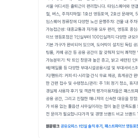
서울 어디서든 출퇴근이 편리합니다. 타임스퀘어와 연결
철, 버스, 주차지하철: 1호선 영등포역, 2호선 문래역,
임스퀘어 정류장에 다양한 노선 운행주차: 건물 내 주차
가능접근성: 대중교통과 자가용 모두 편리, 영등포 중
이브 영등포점은 1인실부터 100인실까지 다양한 규모의
기본 가구가 완비되어 있으며, 도어락이 설치된 독립 공
팅룸, 카페 공간 등 공용 공간이 잘 갖춰져 있어 쾌적한 
가능분위기: 탁 트인 창문과 높은 층고, 밝고 세련된 인
배/메일룸 등 다양한 부대시설공용시설 및 부대서비스회의
지/팬트리: 커피·티·시리얼·간식 무료 제공, 휴게공간 완
한 간편 접수 및 수령청소/관리: 주 1회 정기 청소, 휴지
경실제 사용자 후기 및 객관적 평가이용자들은 패스트파이
공용 공간, 그리고 친절한 매니저의 신속한 대응을 장점으
가 비용 없는 풀옵션 사무실이라는 점이 높은 만족도를 
전 문의가 필요합니다가격 및 경쟁 브랜드 비교 브랜드 
원문링크
공유오피스 1인실 솔직 후기, 패스트파이브 영등포