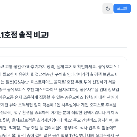
로그인
1호점 솔직 비교!
! 교통·공간·가격·후기까지 정리, 실제 후기도 확인하세요. 공유오피스 1
필요한 이유위치 & 접근성공간 구성 & 인테리어가격 & 경쟁 브랜드 비
는 질문(Q&A)👉 패스트파이브 을지로1호점 무료 투어 신청하기 서울
중구 공유오피스 추천 패스트파이브 을지로1호점 공유사무실 임대 정보입
필요한 이유요즘 혼자 조용하게 집중할 수 있는 공유오피스 1인실에 대한 관심이
계천 뷰와 초역세권 입지 덕분에 1인 사무실이나 개인 오피스로 주목받
근성까지, 업무 환경을 중요하게 여기는 분께 적합한 선택지입니다.위치 &
보 5분, 을지로1호점은 초역세권입니다 버스: 주요 간선버스 정차하며, 출
계천, 백화점, 고급 호텔 등 편의시설이 풍부하여 식사·업무 외 활동에도
워 건물: 9~11층에 걸친 넓은 공간 확보 1인실부터 대형 오피스까지 구