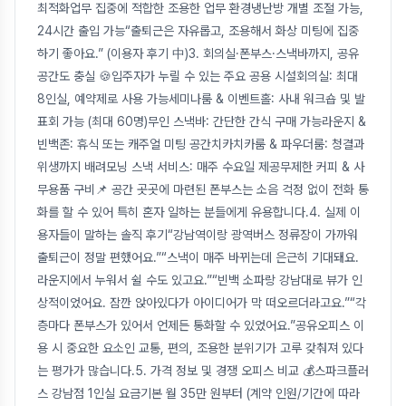
최적화업무 집중에 적합한 조용한 업무 환경냉난방 개별 조절 가능,
24시간 출입 가능“출퇴근은 자유롭고, 조용해서 화상 미팅에 집중
하기 좋아요.” (이용자 후기 中)3. 회의실·폰부스·스낵바까지, 공유
공간도 충실 🍪입주자가 누릴 수 있는 주요 공용 시설회의실: 최대
8인실, 예약제로 사용 가능세미나룸 & 이벤트홀: 사내 워크숍 및 발
표회 가능 (최대 60명)무인 스낵바: 간단한 간식 구매 가능라운지 &
빈백존: 휴식 또는 캐주얼 미팅 공간치카치카룸 & 파우더룸: 청결과
위생까지 배려모닝 스낵 서비스: 매주 수요일 제공무제한 커피 & 사
무용품 구비📌 공간 곳곳에 마련된 폰부스는 소음 걱정 없이 전화 통
화를 할 수 있어 특히 혼자 일하는 분들에게 유용합니다.4. 실제 이
용자들이 말하는 솔직 후기“강남역이랑 광역버스 정류장이 가까워
출퇴근이 정말 편했어요.”“스낵이 매주 바뀌는데 은근히 기대돼요.
라운지에서 누워서 쉴 수도 있고요.”“빈백 소파랑 강남대로 뷰가 인
상적이었어요. 잠깐 앉아있다가 아이디어가 막 떠오르더라고요.”“각
층마다 폰부스가 있어서 언제든 통화할 수 있었어요.”공유오피스 이
용 시 중요한 요소인 교통, 편의, 조용한 분위기가 고루 갖춰져 있다
는 평가가 많습니다.5. 가격 정보 및 경쟁 오피스 비교 💰스파크플러
스 강남점 1인실 요금기본 월 35만 원부터 (계약 인원/기간에 따라