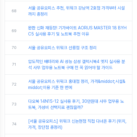
서울 공유오피스 추천, 위워크 강남역 2호점 가격부터 시설
68
까지 총정리
완판 신화 재등장! 기가바이트 AORUS MASTER 18 BYH
69
C5 실사용 후기 및 노트북 추천 이유
70
서울 공유오피스 위워크 선릉점 구조 정리
압도적인 배터리와 AI 성능 삼성 갤럭시북4 엣지 실사용 분
71
석 사무 업무용 노트북 구매 전 꼭 읽어야 할 가이드
서울 공유오피스 위워크 홍대점 정리, 가격&middot;시설&
72
middot;이용 기준 한 번에
다오북 14N15-12 실사용 후기, 30만원대 사무 업무용 노
73
트북, 가성비 선택지로 괜찮을까?
[서울 공유오피스] 위워크 신논현점 직접 다녀온 후기 (위치,
74
가격, 장단점 총정리)