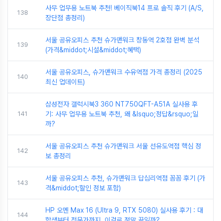
사무 업무용 노트북 추천! 베이직북14 프로 솔직 후기 (A/S,
138
장단점 총정리)
서울 공유오피스 추천 슈가맨워크 창동역 2호점 완벽 분석
139
(가격&middot;시설&middot;혜택)
서울 공유오피스, 슈가맨워크 수유역점 가격 총정리 (2025
140
최신 업데이트)
삼성전자 갤럭시북3 360 NT750QFT-A51A 실사용 후
141
기: 사무 업무용 노트북 추천, 왜 &lsquo;정답&rsquo;일
까?
서울 공유오피스 추천 슈가맨워크 서울 선유도역점 핵심 정
142
보 총정리
서울 공유오피스 추천, 슈가맨워크 답십리역점 꼼꼼 후기 (가
143
격&middot;할인 정보 포함)
HP 오멘 Max 16 (Ultra 9, RTX 5080) 실사용 후기 : 대
144
학생부터 전문가까지, 이걸로 정말 끝일까?