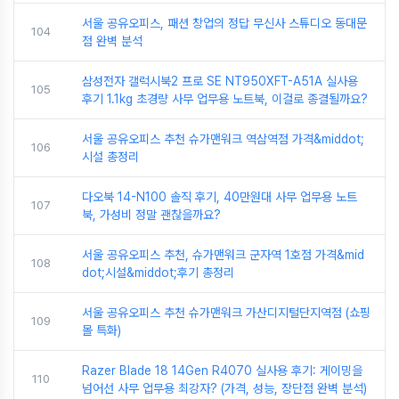
서울 공유오피스, 패션 창업의 정답 무신사 스튜디오 동대문
104
점 완벽 분석
삼성전자 갤럭시북2 프로 SE NT950XFT-A51A 실사용
105
후기 1.1kg 초경량 사무 업무용 노트북, 이걸로 종결될까요?
서울 공유오피스 추천 슈가맨워크 역삼역점 가격&middot;
106
시설 총정리
다오북 14-N100 솔직 후기, 40만원대 사무 업무용 노트
107
북, 가성비 정말 괜찮을까요?
서울 공유오피스 추천, 슈가맨워크 군자역 1호점 가격&mid
108
dot;시설&middot;후기 총정리
서울 공유오피스 추천 슈가맨워크 가산디지털단지역점 (쇼핑
109
몰 특화)
Razer Blade 18 14Gen R4070 실사용 후기: 게이밍을
110
넘어선 사무 업무용 최강자? (가격, 성능, 장단점 완벽 분석)