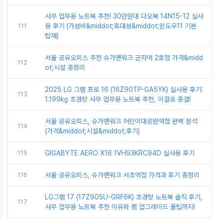
사무 업무용 노트북 추천! 30만원대 다오북 14N15-12 실사
111
용 후기 (가성비&middot;휴대성&middot;윈도우11 기본
탑재)
서울 공유오피스 추천 슈가맨워크 군자역 2호점 가격&midd
112
ot;시설 총정리
2025 LG 그램 프로 16 (16Z90TP-GA5YK) 실사용 후기:
113
1.199kg 초경량 사무 업무용 노트북 추천, 이걸로 종결!
서울 공유오피스, 슈가맨워크 어린이대공원역점 완벽 분석
114
(가격&middot;시설&middot;후기)
115
GIGABYTE AERO X16 1VH93KRC94D 실사용 후기
116
서울 공유오피스, 슈가맨워크 서초역점 가격과 후기 총정리
LG그램 17 (17Z90SU-GRF6K) 초경량 노트북 솔직 후기,
117
사무 업무용 노트북 추천 이유와 램 업그레이드 꿀팁까지!