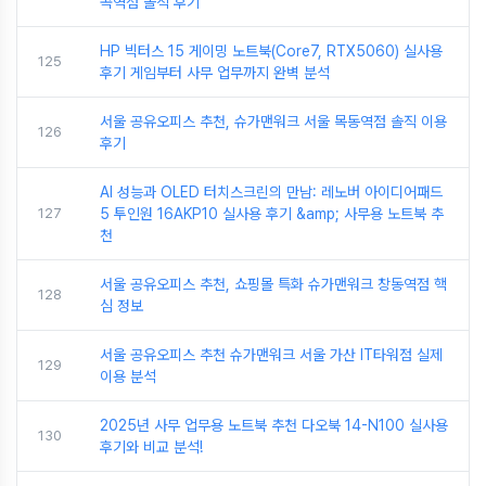
곡역점 솔직 후기
HP 빅터스 15 게이밍 노트북(Core7, RTX5060) 실사용
125
후기 게임부터 사무 업무까지 완벽 분석
서울 공유오피스 추천, 슈가맨워크 서울 목동역점 솔직 이용
126
후기
AI 성능과 OLED 터치스크린의 만남: 레노버 아이디어패드
127
5 투인원 16AKP10 실사용 후기 &amp; 사무용 노트북 추
천
서울 공유오피스 추천, 쇼핑몰 특화 슈가맨워크 창동역점 핵
128
심 정보
서울 공유오피스 추천 슈가맨워크 서울 가산 IT타워점 실제
129
이용 분석
2025년 사무 업무용 노트북 추천 다오북 14-N100 실사용
130
후기와 비교 분석!