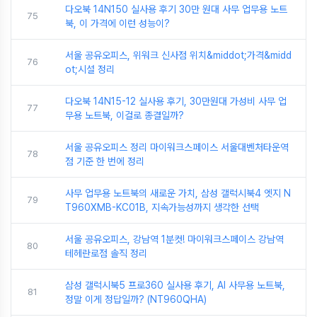
다오북 14N150 실사용 후기 30만 원대 사무 업무용 노트
75
북, 이 가격에 이런 성능이?
서울 공유오피스, 위워크 신사점 위치&middot;가격&midd
76
ot;시설 정리
다오북 14N15-12 실사용 후기, 30만원대 가성비 사무 업
77
무용 노트북, 이걸로 종결일까?
서울 공유오피스 정리 마이워크스페이스 서울대벤처타운역
78
점 기준 한 번에 정리
사무 업무용 노트북의 새로운 가치, 삼성 갤럭시북4 엣지 N
79
T960XMB-KC01B, 지속가능성까지 생각한 선택
서울 공유오피스, 강남역 1분컷! 마이워크스페이스 강남역
80
테헤란로점 솔직 정리
삼성 갤럭시북5 프로360 실사용 후기, AI 사무용 노트북,
81
정말 이게 정답일까? (NT960QHA)