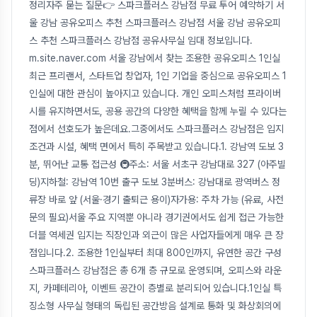
정리자주 묻는 질문👉 스파크플러스 강남점 무료 투어 예약하기 서
울 강남 공유오피스 추천 스파크플러스 강남점 서울 강남 공유오피
스 추천 스파크플러스 강남점 공유사무실 임대 정보입니다.
m.site.naver.com 서울 강남에서 찾는 조용한 공유오피스 1인실
최근 프리랜서, 스타트업 창업자, 1인 기업을 중심으로 공유오피스 1
인실에 대한 관심이 높아지고 있습니다. 개인 오피스처럼 프라이버
시를 유지하면서도, 공용 공간의 다양한 혜택을 함께 누릴 수 있다는
점에서 선호도가 높은데요.그중에서도 스파크플러스 강남점은 입지
조건과 시설, 혜택 면에서 특히 주목받고 있습니다.1. 강남역 도보 3
분, 뛰어난 교통 접근성 🚇주소: 서울 서초구 강남대로 327 (아주빌
딩)지하철: 강남역 10번 출구 도보 3분버스: 강남대로 광역버스 정
류장 바로 앞 (서울·경기 출퇴근 용이)자가용: 주차 가능 (유료, 사전
문의 필요)서울 주요 지역뿐 아니라 경기권에서도 쉽게 접근 가능한
더블 역세권 입지는 직장인과 외근이 많은 사업자들에게 매우 큰 장
점입니다.2. 조용한 1인실부터 최대 800인까지, 유연한 공간 구성
스파크플러스 강남점은 총 6개 층 규모로 운영되며, 오피스와 라운
지, 카페테리아, 이벤트 공간이 층별로 분리되어 있습니다.1인실 특
징소형 사무실 형태의 독립된 공간방음 설계로 통화 및 화상회의에