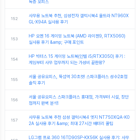
독층 오피스
사무용 노트북 추천, 삼성전자 갤럭시북4 울트라 NT960X
152
GL-X94A 실사용 후기
HP 오멘 16 게이밍 노트북 (AMD 라이젠9, RTX5060)
153
실사용 후기 &amp; 구매 포인트
HP 빅터스 15 게이밍 노트북(인텔 i5/RTX3050) 후기 :
154
게임부터 사무 업무까지 되는 가성비 끝판왕?
서울 공유오피스, 뚝섬역 30초컷! 스파크플러스 성수2호점
155
솔직 후기
서울 공유오피스 스파크플러스 홍대점, 가격부터 시설, 장단
156
점까지 완벽 분석!
사무용 노트북 추천 삼성 갤럭시북4 엣지 NT750XQA-K0
157
2A 실사용 후기 &amp; 최대 27시간 배터리 꿀팁
LG그램 프로 360 16TD90SP-KX56K 실사용 후기: 사무