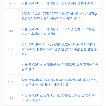
179
서울 공유오피스 스파크플러스 방배점 시설 총정리 후기
2025 LG그램 17ZD90TP 프로 17 실사용 후기: 1.37kg
180
초경량에 담긴 압도적 성능과 하루 종일 배터리!
서울 공유오피스 스파크플러스 코엑스점, 삼성역 초역세권
181
오피스 후기와 가격 총정리
삼성 갤럭시북4 NT750XGP-G72A 실사용 후기: 게이밍
182
&middot;과제&middot;영상 편집까지! 주말 한정 할인 총
정리
서울 공유오피스 스파크플러스 삼성2호점, 실제 후기와 가격
183
완벽 분석
삼성 갤럭시북4 360 실사용 후기: 대학생부터 직장인까지,
184
이 노트북 하나로 끝내는 4가지 이유!
서울 공유오피스 스파크플러스 삼성점, 코엑스 앞 입주 후기
185
와 가격 총정리