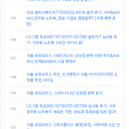
삼성 갤럭시북4 NT750XGQ-A51A 솔직 후기: 사무&mid
145
dot;업무용 노트북, 정말 이걸로 괜찮을까? (구매 혜택 포
함)
LG그램 프로360 16T90TP-GD7BK 울트라7 실사용 후
146
기: 사무용 노트북 고민은 여기서 끝!
서울 공유오피스 스테이지나인 강남점 완벽 리뷰! 위치&mid
147
dot;가격&middot;시설 총정리
서울 공유오피스 추천, 슈가맨워크 서울 미아사거리역점 쇼
148
핑몰 창업 사무실
149
서울 공유오피스, 스테이지나인 삼성점 완벽 분석
LG그램 프로360 16T90TP-GD79K 실사용 후기: 사무
150
업무용 노트북의 새로운 기준, 성능과 휴대성을 모두 잡다!
서울 공유오피스 스파크플러스 홍대2호점, 사옥처럼 쓰는 단
151