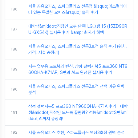
서울 공유오피스, 스파크플러스 선릉점 &lsquo;에스컬레이
186
터 있는 특별한 오피스&rsquo; 솔직 후기
대학생&middot;직장인 모두 만족! LG그램 15 (15ZD90R
187
U-GX54K) 실사용 후기 &amp; 최저가 혜택
서울 공유오피스, 스파크플러스 선릉3호점 솔직 후기 (위치,
188
가격, 시설 총정리)
사무 업무용 노트북의 변신! 삼성 갤럭시북5 프로360 NT9
189
60QHA-K71AR, S펜과 AI로 완성된 실사용 후기
서울 공유오피스, 스파크플러스 선릉2호점 선택 이유 완벽
190
분석
삼성 갤럭시북5 프로360 NT960QHA-K71A 후기｜대학
191
생&middot;직장인 노트북 끝판왕? 성능&middot;S펜&mi
ddot;AI까지 총정리!
192
서울 공유오피스 추천, 스파크플러스 역삼3호점 완벽 분석