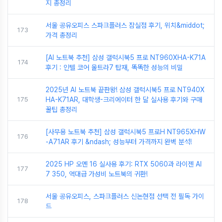
지 총정리
서울 공유오피스 스파크플러스 잠실점 후기, 위치&middot;
173
가격 총정리
[AI 노트북 추천] 삼성 갤럭시북5 프로 NT960XHA-K71A
174
후기 : 인텔 코어 울트라7 탑재, 똑똑한 성능의 비밀
2025년 AI 노트북 끝판왕! 삼성 갤럭시북5 프로 NT940X
175
HA-K71AR, 대학생-크리에이터 한 달 실사용 후기와 구매
꿀팁 총정리
[사무용 노트북 추천] 삼성 갤럭시북5 프로H NT965XHW
176
-A71AR 후기 &ndash; 성능부터 가격까지 완벽 분석!
2025 HP 오멘 16 실사용 후기: RTX 5060과 라이젠 AI
177
7 350, 역대급 가성비 노트북의 귀환!
서울 공유오피스, 스파크플러스 신논현점 선택 전 필독 가이
178
드