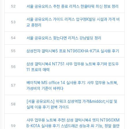
52
서울 공유오피스 추천 종로 리저스 한올타워 최신 정보 정리
서울 공유오피스 가이드 리저스 압구정K빌딩 시설과 가격 비
53
교 총정리
54
서울 공유오피스 찾는다면 리저스 강남빌딩 정리
55
삼성전자 갤럭시북5 프로 NT960XHA-K71A 실사용 후기
삼성 갤럭시북4 NT751 사무 업무용 노트북 후기와 윈도우
56
11 프로의 매력
베이직북 MS office 14 실사용 후기: 사무 업무용 노트북,
57
가성비의 기준이 바뀌다
[서울 공유오피스] 위워크 삼성역점 가격&middot;시설 및
58
실제 이용 후기 완벽 가이드
사무 업무용 노트북 추천! 삼성 갤럭시북4 엣지 NT960XM
59
B-K01A 실사용 후기 스냅드래곤 성능과 AI 기능, 정말 쓸만