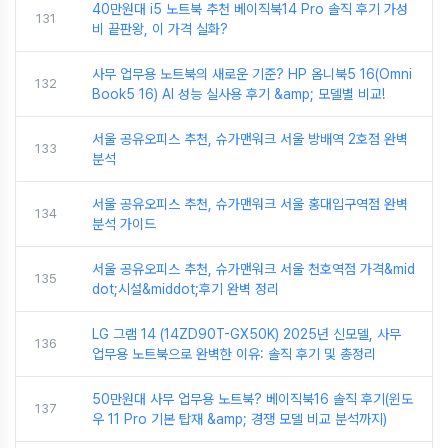
40만원대 i5 노트북 추천 베이직북14 Pro 솔직 후기 가성
131
비 끝판왕, 이 가격 실화?
사무 업무용 노트북의 새로운 기준? HP 옴니북5 16(Omni
132
Book5 16) AI 성능 실사용 후기 &amp; 모델별 비교!
서울 공유오피스 추천, 슈가맨워크 서울 방배역 2호점 완벽
133
분석
서울 공유오피스 추천, 슈가맨워크 서울 홍대입구역점 완벽
134
분석 가이드
서울 공유오피스 추천, 슈가맨워크 서울 천호역점 가격&mid
135
dot;시설&middot;후기 완벽 정리
LG 그램 14 (14ZD90T-GX50K) 2025년 신모델, 사무
136
업무용 노트북으로 완벽한 이유: 솔직 후기 및 총정리
50만원대 사무 업무용 노트북? 베이직북16 솔직 후기(윈도
137
우 11 Pro 기본 탑재 &amp; 경쟁 모델 비교 분석까지)