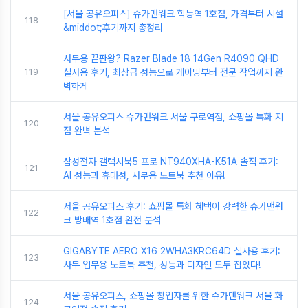
[서울 공유오피스] 슈가맨워크 학동역 1호점, 가격부터 시설
118
&middot;후기까지 총정리
사무용 끝판왕? Razer Blade 18 14Gen R4090 QHD
119
실사용 후기, 최상급 성능으로 게이밍부터 전문 작업까지 완
벽하게
서울 공유오피스 슈가맨워크 서울 구로역점, 쇼핑몰 특화 지
120
점 완벽 분석
삼성전자 갤럭시북5 프로 NT940XHA-K51A 솔직 후기:
121
AI 성능과 휴대성, 사무용 노트북 추천 이유!
서울 공유오피스 후기: 쇼핑몰 특화 혜택이 강력한 슈가맨워
122
크 방배역 1호점 완전 분석
GIGABYTE AERO X16 2WHA3KRC64D 실사용 후기:
123
사무 업무용 노트북 추천, 성능과 디자인 모두 잡았다!
서울 공유오피스, 쇼핑몰 창업자를 위한 슈가맨워크 서울 화
124