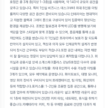
호점은 총 3개 층(지상 1~3층)을 사용하며, 약 140석 규모의 공간을
갖추고 있습니다. 특히 1인실 비즈니스 데스크부터 최대 8인용 미팅
룸까지 다양한 공간 옵션이 준비되어 있습니다.인테리어는 현대적이
고 차분한 블랙과 그레이 톤으로 구성되어 있어 집중력이 향상되는
환경을 제공합니다. 조명은 할로겐과 주백색 LED를 병행해 밝기와
색감을 업무 스타일에 맞게 조절할 수 있으며, 흡음재를 통해 소음
차단에도 신경을 썼습니다.각 1인실은 프라이버시 보호가 잘 되도록
칸막이가 설치되어 있고, 책상과 의자 모두 인체공학적 설계가 반영
되어 장시간 근무에도 부담이 적습니다.또한 공간 내에는 자연 채광
이 잘 들어오는 창문이 있어 답답하지 않고 쾌적함을 더합니다.3. 회
의실과 공용시설 상세 소개스파크플러스 강남6호점은 다수의 공용
시설을 갖추고 있습니다.미팅룸: 최대 8인까지 수용 가능한 미팅룸
3개가 있으며, 모두 예약제로 운영됩니다. 화이트보드, 대형 모니터,
영상 회의 장비가 구비되어 있어 프레젠테이션, 팀 미팅, 화상회의
등에 적합합니다.포커스룸: 1~2인용 조용한 집중 공간으로, 통화나
집중 업무에 최적화되어 있습니다.라운지: 넓고 쾌적한 라운지 공간
이 1층에 마련되어 있어 간단한 커피 타임, 네트워킹, 휴식을 취하기
좋습니다.카페테리아: 커피, 차 등 무제한 음료와 간단한 다과가 제