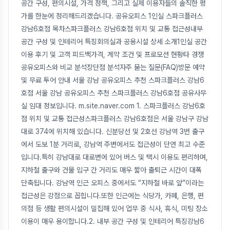
공간 구성, 편의시설, 가격 정책, 그리고 실제 이용자들의 솔직한 평
가를 한눈에 정리해드리겠습니다. 공유오피스 1인실 스파크플러스
강남6호점 목차스파크플러스 강남6호점 위치 및 교통 접근성내부
공간 구성 및 인테리어 특징회의실과 공용시설 상세 소개1인실 공간
이용 후기 및 고객 피드백가격, 계약 조건 및 프로모션 현황타 경쟁
공유오피스와 비교 분석장단점 분석자주 묻는 질문(FAQ)방문 예약
및 무료 투어 안내 서울 강남 공유오피스 추천 스파크플러스 강남6
호점 서울 강남 공유오피스 추천 스파크플러스 강남6호점 공유사무
실 임대 정보입니다. m.site.naver.com 1. 스파크플러스 강남6호
점 위치 및 교통 접근성스파크플러스 강남6호점은 서울 강남구 강남
대로 374에 위치해 있습니다. 신분당선 및 2호선 강남역 3번 출구
에서 도보 1분 거리로, 강남역 주변에서도 접근성이 단연 최고 수준
입니다.특히 강남대로 대로변에 있어 버스 및 택시 이용도 편리하며,
지하철 출구와 건물 입구 간 거리도 매우 짧아 출퇴근 시간이 대폭
단축됩니다. 강남역 인근 오피스 중에서도 “지하철 바로 앞”이라는
접근성은 강점으로 꼽힙니다.또한 인근에는 식당가, 카페, 은행, 편
의점 등 생활 편의시설이 밀집해 있어 업무 중 식사, 휴식, 미팅 장소
이용이 매우 용이합니다.2. 내부 공간 구성 및 인테리어 특징강남6