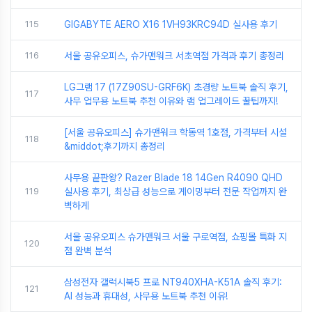
115
GIGABYTE AERO X16 1VH93KRC94D 실사용 후기
116
서울 공유오피스, 슈가맨워크 서초역점 가격과 후기 총정리
LG그램 17 (17Z90SU-GRF6K) 초경량 노트북 솔직 후기,
117
사무 업무용 노트북 추천 이유와 램 업그레이드 꿀팁까지!
[서울 공유오피스] 슈가맨워크 학동역 1호점, 가격부터 시설
118
&middot;후기까지 총정리
사무용 끝판왕? Razer Blade 18 14Gen R4090 QHD
119
실사용 후기, 최상급 성능으로 게이밍부터 전문 작업까지 완
벽하게
서울 공유오피스 슈가맨워크 서울 구로역점, 쇼핑몰 특화 지
120
점 완벽 분석
삼성전자 갤럭시북5 프로 NT940XHA-K51A 솔직 후기:
121
AI 성능과 휴대성, 사무용 노트북 추천 이유!