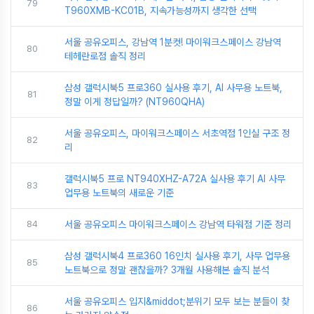
79
T960XMB-KC01B, 지속가능성까지 생각한 선택
서울 공유오피스, 강남역 1분컷! 마이워크스페이스 강남역
80
테헤란로점 솔직 정리
삼성 갤럭시북5 프로360 실사용 후기, AI 사무용 노트북,
81
정말 이게 정답일까? (NT960QHA)
서울 공유오피스, 마이워크스페이스 서초역점 1인실 구조 정
82
리
갤럭시북5 프로 NT940XHZ-A72A 실사용 후기 AI 사무
83
업무용 노트북의 새로운 기준
84
서울 공유오피스 마이워크스페이스 강남역 타워점 기준 정리
삼성 갤럭시북4 프로360 16인치 실사용 후기, 사무 업무용
85
노트북으로 정말 괜찮을까? 3개월 사용해본 솔직 분석
서울 공유오피스 입지&middot;분위기 모두 보는 분들이 찾
86