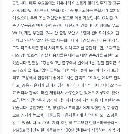
공됩니다. 매주 수요일에는 커뮤니티 이벤트가 열려 입주자 간 교류
가 활성화됩니다.프린터/복합기: 각 층마다 고성능 복합기가 설치되
어 있으며, 무료 또는 저렴한 비용으로 이용 가능합니다.OA 존: 각
종 사무용품과 택배 수령 공간이 마련되어 있습니다.이외에도 무료
Wi-Fi, 개인 우편함, 24시간 출입 보안 시스템이 완비되어 있어 편
리하고 안전한 업무 환경을 제공합니다.4. 1인실 공간 이용 후기 및
고객 피드백최근 공식 사이트 및 여러 후기를 종합해보면, 스파크플
러스 강남6호점 1인실 이용자들은 대체로 매우 만족감을 표현하고
있습니다.접근성: “강남역 3번 출구에서 걸어서 1분, 정말 출퇴근 스
트레스가 없어요.”업무 집중도: “칸막이가 높아 프라이버시가 보장
되고, 조용해서 집중하기 좋아요.”시설 만족도: “회의실 예약도 편리
하고, 공용 라운지가 넓어서 잠깐 휴식하기에 딱입니다.”서비스: “무
료 커피와 간식이 매일 제공돼서 사무실에만 있어도 지루하지 않아
요.”단점 의견: “주차 공간이 넉넉하지 않아 차량 이용 시 불편할 수
있습니다.”종합하면, 1인 창업자나 프리랜서에게 적합한 업무 공간
으로 인기가 높으며, 대중교통 이용자들에게 최적화된 오피스임을
알 수 있습니다.5. 가격, 계약 조건 및 프로모션 현황스파크플러스
강남6호점 1인실 월 이용료는 약 30만 원대부터 시작하며, 계약 기