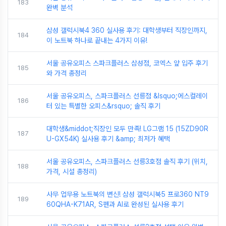
183
완벽 분석
삼성 갤럭시북4 360 실사용 후기: 대학생부터 직장인까지,
184
이 노트북 하나로 끝내는 4가지 이유!
서울 공유오피스 스파크플러스 삼성점, 코엑스 앞 입주 후기
185
와 가격 총정리
서울 공유오피스, 스파크플러스 선릉점 &lsquo;에스컬레이
186
터 있는 특별한 오피스&rsquo; 솔직 후기
대학생&middot;직장인 모두 만족! LG그램 15 (15ZD90R
187
U-GX54K) 실사용 후기 &amp; 최저가 혜택
서울 공유오피스, 스파크플러스 선릉3호점 솔직 후기 (위치,
188
가격, 시설 총정리)
사무 업무용 노트북의 변신! 삼성 갤럭시북5 프로360 NT9
189
60QHA-K71AR, S펜과 AI로 완성된 실사용 후기