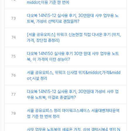
middot;이용 기준 한 번에
다오북 14N15-12 실사용 후기, 30만원대 사무 업무용 노
73
트북, 가성비 선택지로 괜찮을까?
[서울 공유오피스] 위워크 신논현점 직접 다녀온 후기 (위치,
74
가격, 장단점 총정리)
다오북 14N150 실사용 후기 30만 원대 사무 업무용 노트
75
북, 이 가격에 이런 성능이?
서울 공유오피스, 위워크 신사점 위치&middot;가격&midd
76
ot;시설 정리
다오북 14N15-12 실사용 후기, 30만원대 가성비 사무 업
77
무용 노트북, 이걸로 종결일까?
서울 공유오피스 정리 마이워크스페이스 서울대벤처타운역
78
점 기준 한 번에 정리
사무 업무용 노트북의 새로운 가치, 삼성 갤럭시북4 엣지 N