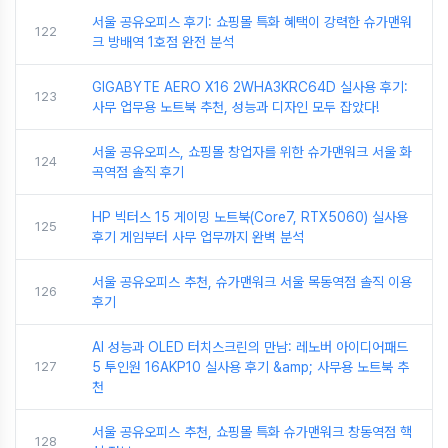
서울 공유오피스 후기: 쇼핑몰 특화 혜택이 강력한 슈가맨워
122
크 방배역 1호점 완전 분석
GIGABYTE AERO X16 2WHA3KRC64D 실사용 후기:
123
사무 업무용 노트북 추천, 성능과 디자인 모두 잡았다!
서울 공유오피스, 쇼핑몰 창업자를 위한 슈가맨워크 서울 화
124
곡역점 솔직 후기
HP 빅터스 15 게이밍 노트북(Core7, RTX5060) 실사용
125
후기 게임부터 사무 업무까지 완벽 분석
서울 공유오피스 추천, 슈가맨워크 서울 목동역점 솔직 이용
126
후기
AI 성능과 OLED 터치스크린의 만남: 레노버 아이디어패드
127
5 투인원 16AKP10 실사용 후기 &amp; 사무용 노트북 추
천
서울 공유오피스 추천, 쇼핑몰 특화 슈가맨워크 창동역점 핵
128