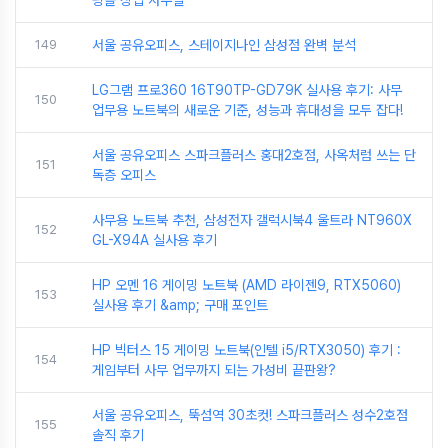
핑몰 창업 사무실
149
서울 공유오피스, 스테이지나인 삼성점 완벽 분석
LG그램 프로360 16T90TP-GD79K 실사용 후기: 사무
150
업무용 노트북의 새로운 기준, 성능과 휴대성을 모두 잡다!
서울 공유오피스 스파크플러스 홍대2호점, 사옥처럼 쓰는 단
151
독층 오피스
사무용 노트북 추천, 삼성전자 갤럭시북4 울트라 NT960X
152
GL-X94A 실사용 후기
HP 오멘 16 게이밍 노트북 (AMD 라이젠9, RTX5060)
153
실사용 후기 &amp; 구매 포인트
HP 빅터스 15 게이밍 노트북(인텔 i5/RTX3050) 후기 :
154
게임부터 사무 업무까지 되는 가성비 끝판왕?
서울 공유오피스, 뚝섬역 30초컷! 스파크플러스 성수2호점
155
솔직 후기