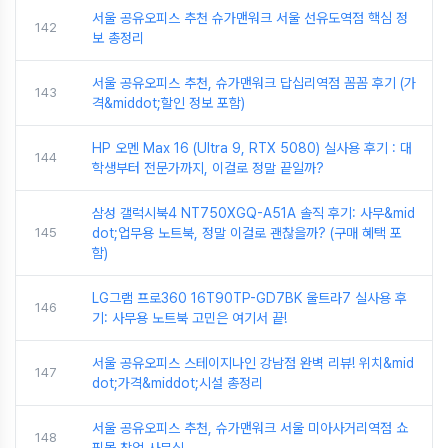
서울 공유오피스 추천 슈가맨워크 서울 선유도역점 핵심 정
142
보 총정리
서울 공유오피스 추천, 슈가맨워크 답십리역점 꼼꼼 후기 (가
143
격&middot;할인 정보 포함)
HP 오멘 Max 16 (Ultra 9, RTX 5080) 실사용 후기 : 대
144
학생부터 전문가까지, 이걸로 정말 끝일까?
삼성 갤럭시북4 NT750XGQ-A51A 솔직 후기: 사무&mid
145
dot;업무용 노트북, 정말 이걸로 괜찮을까? (구매 혜택 포
함)
LG그램 프로360 16T90TP-GD7BK 울트라7 실사용 후
146
기: 사무용 노트북 고민은 여기서 끝!
서울 공유오피스 스테이지나인 강남점 완벽 리뷰! 위치&mid
147
dot;가격&middot;시설 총정리
서울 공유오피스 추천, 슈가맨워크 서울 미아사거리역점 쇼
148