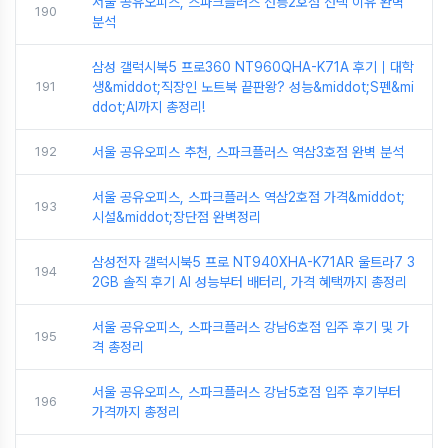
서울 공유오피스, 스파크플러스 선릉2호점 선택 이유 완벽
190
분석
삼성 갤럭시북5 프로360 NT960QHA-K71A 후기｜대학
191
생&middot;직장인 노트북 끝판왕? 성능&middot;S펜&mi
ddot;AI까지 총정리!
192
서울 공유오피스 추천, 스파크플러스 역삼3호점 완벽 분석
서울 공유오피스, 스파크플러스 역삼2호점 가격&middot;
193
시설&middot;장단점 완벽정리
삼성전자 갤럭시북5 프로 NT940XHA-K71AR 울트라7 3
194
2GB 솔직 후기 AI 성능부터 배터리, 가격 혜택까지 총정리
서울 공유오피스, 스파크플러스 강남6호점 입주 후기 및 가
195
격 총정리
서울 공유오피스, 스파크플러스 강남5호점 입주 후기부터
196
가격까지 총정리