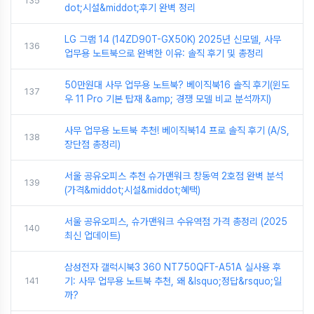
135
dot;시설&middot;후기 완벽 정리
LG 그램 14 (14ZD90T-GX50K) 2025년 신모델, 사무
136
업무용 노트북으로 완벽한 이유: 솔직 후기 및 총정리
50만원대 사무 업무용 노트북? 베이직북16 솔직 후기(윈도
137
우 11 Pro 기본 탑재 &amp; 경쟁 모델 비교 분석까지)
사무 업무용 노트북 추천! 베이직북14 프로 솔직 후기 (A/S,
138
장단점 총정리)
서울 공유오피스 추천 슈가맨워크 창동역 2호점 완벽 분석
139
(가격&middot;시설&middot;혜택)
서울 공유오피스, 슈가맨워크 수유역점 가격 총정리 (2025
140
최신 업데이트)
삼성전자 갤럭시북3 360 NT750QFT-A51A 실사용 후
141
기: 사무 업무용 노트북 추천, 왜 &lsquo;정답&rsquo;일
까?