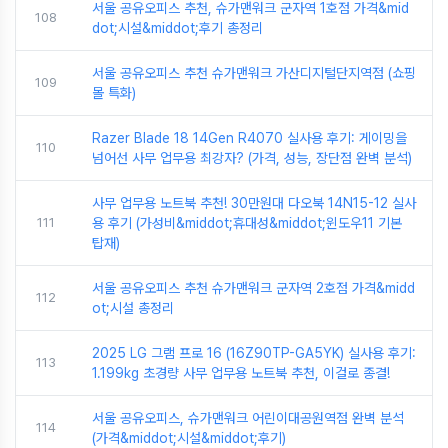
서울 공유오피스 추천, 슈가맨워크 군자역 1호점 가격&mid
108
dot;시설&middot;후기 총정리
서울 공유오피스 추천 슈가맨워크 가산디지털단지역점 (쇼핑
109
몰 특화)
Razer Blade 18 14Gen R4070 실사용 후기: 게이밍을
110
넘어선 사무 업무용 최강자? (가격, 성능, 장단점 완벽 분석)
사무 업무용 노트북 추천! 30만원대 다오북 14N15-12 실사
111
용 후기 (가성비&middot;휴대성&middot;윈도우11 기본
탑재)
서울 공유오피스 추천 슈가맨워크 군자역 2호점 가격&midd
112
ot;시설 총정리
2025 LG 그램 프로 16 (16Z90TP-GA5YK) 실사용 후기:
113
1.199kg 초경량 사무 업무용 노트북 추천, 이걸로 종결!
서울 공유오피스, 슈가맨워크 어린이대공원역점 완벽 분석
114
(가격&middot;시설&middot;후기)