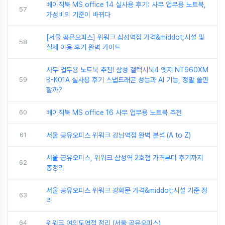
베이직북 MS office 14 실사용 후기: 사무 업무용 노트북,
57
가성비의 기준이 바뀌다
[서울 공유오피스] 위워크 삼성역점 가격&middot;시설 및
58
실제 이용 후기 완벽 가이드
사무 업무용 노트북 추천! 삼성 갤럭시북4 엣지 NT960XM
59
B-K01A 실사용 후기 스냅드래곤 성능과 AI 기능, 정말 쓸만
할까?
60
베이직북 MS office 16 사무 업무용 노트북 추천
61
서울 공유오피스 위워크 강남역점 완벽 분석 (A to Z)
서울 공유오피스, 위워크 삼성역 2호점 가격부터 후기까지
62
총정리
서울 공유오피스 위워크 광화문 가격&middot;시설 기준 정
63
리
64
위워크 여의도역점 정리 (서울 공유오피스)