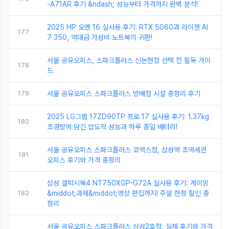
-A71AR 후기 &ndash; 성능부터 가격까지 완벽 분석!
2025 HP 오멘 16 실사용 후기: RTX 5060과 라이젠 AI
177
7 350, 역대급 가성비 노트북의 귀환!
서울 공유오피스, 스파크플러스 신논현점 선택 전 필독 가이
178
드
179
서울 공유오피스 스파크플러스 방배점 시설 총정리 후기
2025 LG그램 17ZD90TP 프로 17 실사용 후기: 1.37kg
180
초경량에 담긴 압도적 성능과 하루 종일 배터리!
서울 공유오피스 스파크플러스 코엑스점, 삼성역 초역세권
181
오피스 후기와 가격 총정리
삼성 갤럭시북4 NT750XGP-G72A 실사용 후기: 게이밍
182
&middot;과제&middot;영상 편집까지! 주말 한정 할인 총
정리
서울 공유오피스 스파크플러스 삼성2호점, 실제 후기와 가격