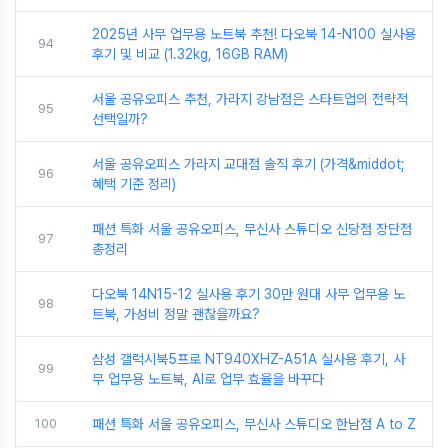
2025년 사무 업무용 노트북 추천! 다오북 14-N100 실사용
94
후기 및 비교 (1.32kg, 16GB RAM)
서울 공유오피스 추천, 가라지 강남점은 스타트업의 전략적
95
선택일까?
서울 공유오피스 가라지 교대점 솔직 후기 (가격&middot;
96
혜택 기준 정리)
패션 특화 서울 공유오피스, 무신사 스튜디오 신당점 장단점
97
총정리
다오북 14N15-12 실사용 후기 30만 원대 사무 업무용 노
98
트북, 가성비 정말 괜찮을까요?
삼성 갤럭시북5프로 NT940XHZ-A51A 실사용 후기, 사
99
무 업무용 노트북, AI로 업무 효율을 바꾸다
100
패션 특화 서울 공유오피스, 무신사 스튜디오 한남점 A to Z