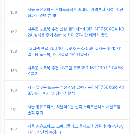
서울 공유오피스 스파크플러스 홍대점, 가격부터 시설, 장단
156
점까지 완벽 분석!
사무용 노트북 추천 삼성 갤럭시북4 엣지 NT750XQA-K0
157
2A 실사용 후기 &amp; 최대 27시간 배터리 꿀팁
LG그램 프로 360 16TD90SP-KX56K 실사용 후기: 사무
158
업무용 노트북, 왜 이걸로 정착했을까?
사무용 노트북 추천 LG그램 프로360 16TD90TP-GX56
159
K 후기
사무 업무용 노트북 추천 삼성 갤럭시북4 NT750XGR-A3
160
8A 솔직 후기 및 장단점 분석
서울 공유오피스, 서울역 1분 신축 스파크플러스 서울로점
161
솔직 후기
서울 공유오피스, 스파크플러스 을지로점 입주 후기(남산뷰,
162
가격, 장단점 총정리)