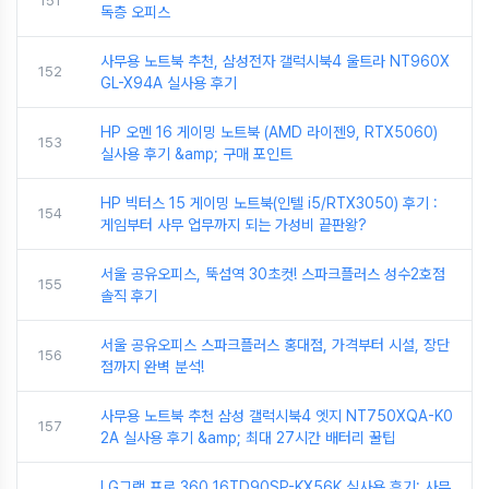
151
독층 오피스
사무용 노트북 추천, 삼성전자 갤럭시북4 울트라 NT960X
152
GL-X94A 실사용 후기
HP 오멘 16 게이밍 노트북 (AMD 라이젠9, RTX5060)
153
실사용 후기 &amp; 구매 포인트
HP 빅터스 15 게이밍 노트북(인텔 i5/RTX3050) 후기 :
154
게임부터 사무 업무까지 되는 가성비 끝판왕?
서울 공유오피스, 뚝섬역 30초컷! 스파크플러스 성수2호점
155
솔직 후기
서울 공유오피스 스파크플러스 홍대점, 가격부터 시설, 장단
156
점까지 완벽 분석!
사무용 노트북 추천 삼성 갤럭시북4 엣지 NT750XQA-K0
157
2A 실사용 후기 &amp; 최대 27시간 배터리 꿀팁
LG그램 프로 360 16TD90SP-KX56K 실사용 후기: 사무