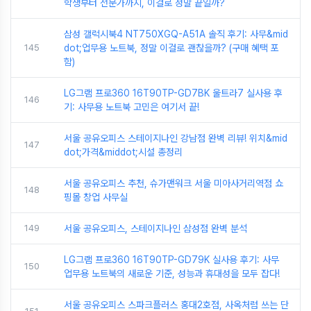
학생부터 전문가까지, 이걸로 정말 끝일까?
삼성 갤럭시북4 NT750XGQ-A51A 솔직 후기: 사무&mid
145
dot;업무용 노트북, 정말 이걸로 괜찮을까? (구매 혜택 포
함)
LG그램 프로360 16T90TP-GD7BK 울트라7 실사용 후
146
기: 사무용 노트북 고민은 여기서 끝!
서울 공유오피스 스테이지나인 강남점 완벽 리뷰! 위치&mid
147
dot;가격&middot;시설 총정리
서울 공유오피스 추천, 슈가맨워크 서울 미아사거리역점 쇼
148
핑몰 창업 사무실
149
서울 공유오피스, 스테이지나인 삼성점 완벽 분석
LG그램 프로360 16T90TP-GD79K 실사용 후기: 사무
150
업무용 노트북의 새로운 기준, 성능과 휴대성을 모두 잡다!
서울 공유오피스 스파크플러스 홍대2호점, 사옥처럼 쓰는 단