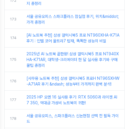
172
지 총정리
서울 공유오피스 스파크플러스 잠실점 후기, 위치&middot;
173
가격 총정리
[AI 노트북 추천] 삼성 갤럭시북5 프로 NT960XHA-K71A
174
후기 : 인텔 코어 울트라7 탑재, 똑똑한 성능의 비밀
2025년 AI 노트북 끝판왕! 삼성 갤럭시북5 프로 NT940X
175
HA-K71AR, 대학생-크리에이터 한 달 실사용 후기와 구매
꿀팁 총정리
[사무용 노트북 추천] 삼성 갤럭시북5 프로H NT965XHW
176
-A71AR 후기 &ndash; 성능부터 가격까지 완벽 분석!
2025 HP 오멘 16 실사용 후기: RTX 5060과 라이젠 AI
177
7 350, 역대급 가성비 노트북의 귀환!
서울 공유오피스, 스파크플러스 신논현점 선택 전 필독 가이
178
드