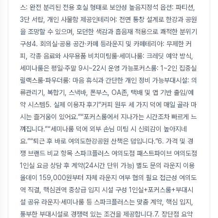
스: 완전 분리된 전용 호실 형태로 보안성 높음지정석 옵션: 파티션,
3단 서랍, 개인 사물함 제공인테리어: 전면 통창 설계로 한강과 공원
을 조망할 수 있으며, 모던한 색감과 흡음재 적용으로 쾌적한 분위기
구성4. 회의실·공용 공간·카페 등라운지 및 카페테리아: 무제한 커
피, 각종 음료와 사무용품 비치미팅룸·세미나룸: 크레딧 예약 방식,
세미나룸은 평일·주말 9시~22시 운영 가능포커스룸: 1~2인 집중실
릴랙스룸·파우더룸: 마음 휴식과 간단한 개인 정비 가능부대시설: 의
류관리기, 복합기, 스낵바, 폰부스, OA존, 택배 및 앱 기반 출입/예
약 시스템5. 실제 이용자 후기“커피 원두 세 가지 덕에 매일 골라 마
시는 즐거움이 있어요.”“포커스룸에서 지나가는 시간조차 빠르게 느
껴집니다.”“세미나룸 덕에 외부 손님 미팅 시 신뢰감이 높아지네
요.”“퇴근 후 바로 여의도한강공원 산책은 덤입니다.”6. 가격 및 경
쟁 브랜드 비교 항목 스파크플러스 여의도점 패스트파이브 여의도점
1인실 요금 상담 후 계약(24시간 단위 가능) 별도 문의 라운지 이용
올데이 159,000원부터 자체 라운지 여부 협의 필요 접근성 여의도
역 직결, 핵심권역 중상급 입지 시설 구성 1인실+포커스룸+부대시
설 공유 라운지·세미나룸 등 스파크플러스는 맞춤 계약, 핵심 입지,
풍부한 부대시설로 경쟁력 있는 조건을 제공합니다.7. 장단점 요약