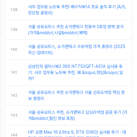
사무 업무용 노트북 추천! 베이직북14 프로 솔직 후기 (A/S,
138
장단점 총정리)
서울 공유오피스 추천 슈가맨워크 창동역 2호점 완벽 분석
139
(가격&middot;시설&middot;혜택)
서울 공유오피스, 슈가맨워크 수유역점 가격 총정리 (2025
140
최신 업데이트)
삼성전자 갤럭시북3 360 NT750QFT-A51A 실사용 후
141
기: 사무 업무용 노트북 추천, 왜 &lsquo;정답&rsquo;일
까?
서울 공유오피스 추천 슈가맨워크 서울 선유도역점 핵심 정
142
보 총정리
서울 공유오피스 추천, 슈가맨워크 답십리역점 꼼꼼 후기 (가
143
격&middot;할인 정보 포함)
HP 오멘 Max 16 (Ultra 9, RTX 5080) 실사용 후기 : 대
144