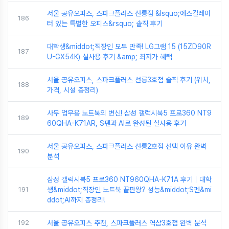
서울 공유오피스, 스파크플러스 선릉점 &lsquo;에스컬레이
186
터 있는 특별한 오피스&rsquo; 솔직 후기
대학생&middot;직장인 모두 만족! LG그램 15 (15ZD90R
187
U-GX54K) 실사용 후기 &amp; 최저가 혜택
서울 공유오피스, 스파크플러스 선릉3호점 솔직 후기 (위치,
188
가격, 시설 총정리)
사무 업무용 노트북의 변신! 삼성 갤럭시북5 프로360 NT9
189
60QHA-K71AR, S펜과 AI로 완성된 실사용 후기
서울 공유오피스, 스파크플러스 선릉2호점 선택 이유 완벽
190
분석
삼성 갤럭시북5 프로360 NT960QHA-K71A 후기｜대학
191
생&middot;직장인 노트북 끝판왕? 성능&middot;S펜&mi
ddot;AI까지 총정리!
192
서울 공유오피스 추천, 스파크플러스 역삼3호점 완벽 분석