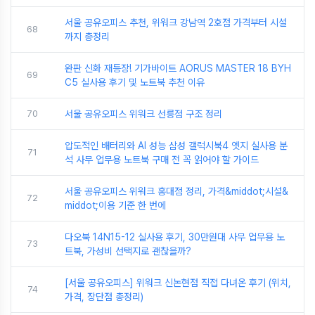
서울 공유오피스 추천, 위워크 강남역 2호점 가격부터 시설
68
까지 총정리
완판 신화 재등장! 기가바이트 AORUS MASTER 18 BYH
69
C5 실사용 후기 및 노트북 추천 이유
70
서울 공유오피스 위워크 선릉점 구조 정리
압도적인 배터리와 AI 성능 삼성 갤럭시북4 엣지 실사용 분
71
석 사무 업무용 노트북 구매 전 꼭 읽어야 할 가이드
서울 공유오피스 위워크 홍대점 정리, 가격&middot;시설&
72
middot;이용 기준 한 번에
다오북 14N15-12 실사용 후기, 30만원대 사무 업무용 노
73
트북, 가성비 선택지로 괜찮을까?
[서울 공유오피스] 위워크 신논현점 직접 다녀온 후기 (위치,
74
가격, 장단점 총정리)