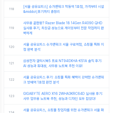
[서울 공유오피스] 슈가맨워크 학동역 1호점, 가격부터 시설
118
&middot;후기까지 총정리
사무용 끝판왕? Razer Blade 18 14Gen R4090 QHD
119
실사용 후기, 최상급 성능으로 게이밍부터 전문 작업까지 완
벽하게
서울 공유오피스 슈가맨워크 서울 구로역점, 쇼핑몰 특화 지
120
점 완벽 분석
삼성전자 갤럭시북5 프로 NT940XHA-K51A 솔직 후기:
121
AI 성능과 휴대성, 사무용 노트북 추천 이유!
서울 공유오피스 후기: 쇼핑몰 특화 혜택이 강력한 슈가맨워
122
크 방배역 1호점 완전 분석
GIGABYTE AERO X16 2WHA3KRC64D 실사용 후기:
123
사무 업무용 노트북 추천, 성능과 디자인 모두 잡았다!
서울 공유오피스, 쇼핑몰 창업자를 위한 슈가맨워크 서울 화
124