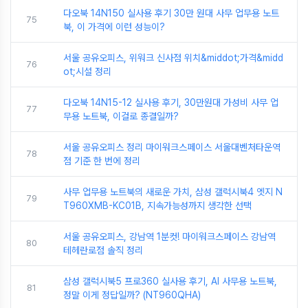
다오북 14N150 실사용 후기 30만 원대 사무 업무용 노트
75
북, 이 가격에 이런 성능이?
서울 공유오피스, 위워크 신사점 위치&middot;가격&midd
76
ot;시설 정리
다오북 14N15-12 실사용 후기, 30만원대 가성비 사무 업
77
무용 노트북, 이걸로 종결일까?
서울 공유오피스 정리 마이워크스페이스 서울대벤처타운역
78
점 기준 한 번에 정리
사무 업무용 노트북의 새로운 가치, 삼성 갤럭시북4 엣지 N
79
T960XMB-KC01B, 지속가능성까지 생각한 선택
서울 공유오피스, 강남역 1분컷! 마이워크스페이스 강남역
80
테헤란로점 솔직 정리
삼성 갤럭시북5 프로360 실사용 후기, AI 사무용 노트북,
81
정말 이게 정답일까? (NT960QHA)