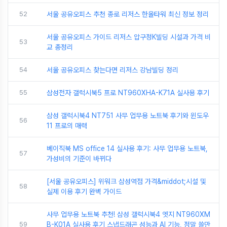
52
서울 공유오피스 추천 종로 리저스 한올타워 최신 정보 정리
서울 공유오피스 가이드 리저스 압구정K빌딩 시설과 가격 비
53
교 총정리
54
서울 공유오피스 찾는다면 리저스 강남빌딩 정리
55
삼성전자 갤럭시북5 프로 NT960XHA-K71A 실사용 후기
삼성 갤럭시북4 NT751 사무 업무용 노트북 후기와 윈도우
56
11 프로의 매력
베이직북 MS office 14 실사용 후기: 사무 업무용 노트북,
57
가성비의 기준이 바뀌다
[서울 공유오피스] 위워크 삼성역점 가격&middot;시설 및
58
실제 이용 후기 완벽 가이드
사무 업무용 노트북 추천! 삼성 갤럭시북4 엣지 NT960XM
59
B-K01A 실사용 후기 스냅드래곤 성능과 AI 기능, 정말 쓸만