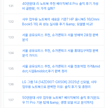
40만원대 i5 노트북 추천 베이직북14 Pro 솔직 후기 가성
131
비 끝판왕, 이 가격 실화?
사무 업무용 노트북의 새로운 기준? HP 옴니북5 16(Omni
132
Book5 16) AI 성능 실사용 후기 &amp; 모델별 비교!
서울 공유오피스 추천, 슈가맨워크 서울 방배역 2호점 완벽
133
분석
서울 공유오피스 추천, 슈가맨워크 서울 홍대입구역점 완벽
134
분석 가이드
서울 공유오피스 추천, 슈가맨워크 서울 천호역점 가격&mid
135
dot;시설&middot;후기 완벽 정리
LG 그램 14 (14ZD90T-GX50K) 2025년 신모델, 사무
136
업무용 노트북으로 완벽한 이유: 솔직 후기 및 총정리
50만원대 사무 업무용 노트북? 베이직북16 솔직 후기(윈도
137
우 11 Pro 기본 탑재 &amp; 경쟁 모델 비교 분석까지)