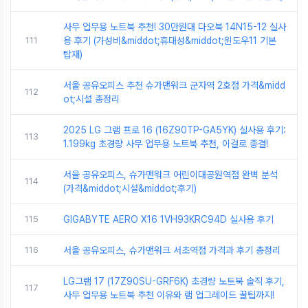
사무 업무용 노트북 추천! 30만원대 다오북 14N15-12 실사
111
용 후기 (가성비&middot;휴대성&middot;윈도우11 기본
탑재)
서울 공유오피스 추천 슈가맨워크 군자역 2호점 가격&midd
112
ot;시설 총정리
2025 LG 그램 프로 16 (16Z90TP-GA5YK) 실사용 후기:
113
1.199kg 초경량 사무 업무용 노트북 추천, 이걸로 종결!
서울 공유오피스, 슈가맨워크 어린이대공원역점 완벽 분석
114
(가격&middot;시설&middot;후기)
115
GIGABYTE AERO X16 1VH93KRC94D 실사용 후기
116
서울 공유오피스, 슈가맨워크 서초역점 가격과 후기 총정리
LG그램 17 (17Z90SU-GRF6K) 초경량 노트북 솔직 후기,
117
사무 업무용 노트북 추천 이유와 램 업그레이드 꿀팁까지!