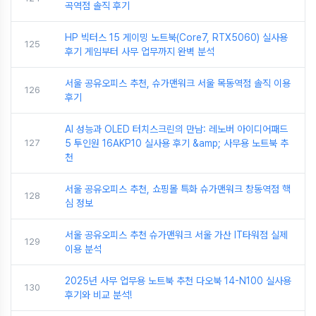
곡역점 솔직 후기
HP 빅터스 15 게이밍 노트북(Core7, RTX5060) 실사용
125
후기 게임부터 사무 업무까지 완벽 분석
서울 공유오피스 추천, 슈가맨워크 서울 목동역점 솔직 이용
126
후기
AI 성능과 OLED 터치스크린의 만남: 레노버 아이디어패드
127
5 투인원 16AKP10 실사용 후기 &amp; 사무용 노트북 추
천
서울 공유오피스 추천, 쇼핑몰 특화 슈가맨워크 창동역점 핵
128
심 정보
서울 공유오피스 추천 슈가맨워크 서울 가산 IT타워점 실제
129
이용 분석
2025년 사무 업무용 노트북 추천 다오북 14-N100 실사용
130
후기와 비교 분석!