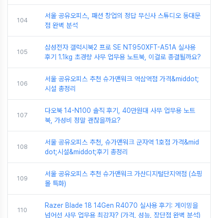
서울 공유오피스, 패션 창업의 정답 무신사 스튜디오 동대문
104
점 완벽 분석
삼성전자 갤럭시북2 프로 SE NT950XFT-A51A 실사용
105
후기 1.1kg 초경량 사무 업무용 노트북, 이걸로 종결될까요?
서울 공유오피스 추천 슈가맨워크 역삼역점 가격&middot;
106
시설 총정리
다오북 14-N100 솔직 후기, 40만원대 사무 업무용 노트
107
북, 가성비 정말 괜찮을까요?
서울 공유오피스 추천, 슈가맨워크 군자역 1호점 가격&mid
108
dot;시설&middot;후기 총정리
서울 공유오피스 추천 슈가맨워크 가산디지털단지역점 (쇼핑
109
몰 특화)
Razer Blade 18 14Gen R4070 실사용 후기: 게이밍을
110
넘어선 사무 업무용 최강자? (가격, 성능, 장단점 완벽 분석)