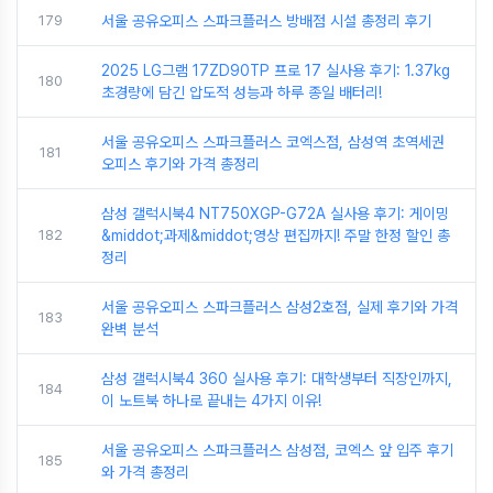
179
서울 공유오피스 스파크플러스 방배점 시설 총정리 후기
2025 LG그램 17ZD90TP 프로 17 실사용 후기: 1.37kg
180
초경량에 담긴 압도적 성능과 하루 종일 배터리!
서울 공유오피스 스파크플러스 코엑스점, 삼성역 초역세권
181
오피스 후기와 가격 총정리
삼성 갤럭시북4 NT750XGP-G72A 실사용 후기: 게이밍
182
&middot;과제&middot;영상 편집까지! 주말 한정 할인 총
정리
서울 공유오피스 스파크플러스 삼성2호점, 실제 후기와 가격
183
완벽 분석
삼성 갤럭시북4 360 실사용 후기: 대학생부터 직장인까지,
184
이 노트북 하나로 끝내는 4가지 이유!
서울 공유오피스 스파크플러스 삼성점, 코엑스 앞 입주 후기
185
와 가격 총정리