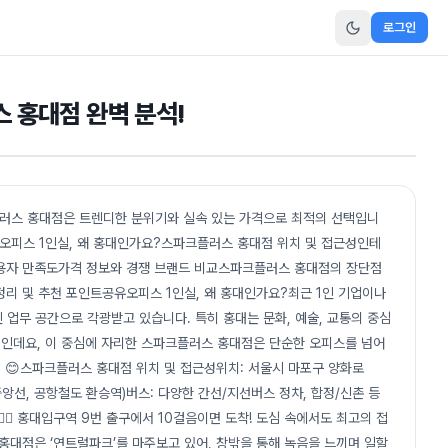
로그인
 홍대점 완벽 분석!
러스 홍대점은 트렌디한 분위기와 실속 있는 가격으로 최적의 선택입니
유오피스 1인실, 왜 홍대인가요?스파크플러스 홍대점 위치 및 접근성인테
사용자 만족도가격 정보와 경쟁 브랜드 비교스파크플러스 홍대점의 장단점
 정리 및 추천 포인트공유오피스 1인실, 왜 홍대인가요?최근 1인 기업이나
업무 공간으로 각광받고 있습니다. 특히 홍대는 문화, 예술, 교통의 중심
인데요, 이 중심에 자리한 스파크플러스 홍대점은 단순한 오피스를 넘어
 😊스파크플러스 홍대점 위치 및 접근성위치: 서울시 마포구 양화로
중앙선, 공항철도 환승역)버스: 다양한 간선/지선버스 정차, 합정/신촌 등
‍♀️ 홍대입구역 9번 출구에서 10걸음이면 도착! 도심 속에서도 최고의 접
대점은 ‘연트럴파크’를 마주보고 있어, 창밖을 통해 녹음을 느끼며 일할