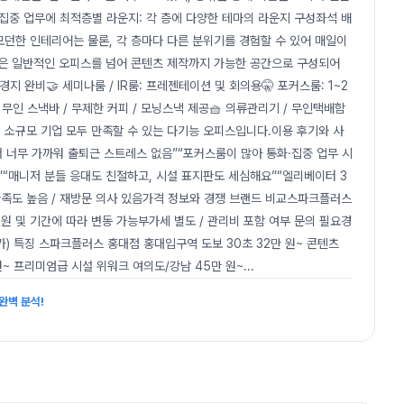
 집중 업무에 최적층별 라운지: 각 층에 다양한 테마의 라운지 구성좌석 배
모던한 인테리어는 물론, 각 층마다 다른 분위기를 경험할 수 있어 매일이
은 일반적인 오피스를 넘어 콘텐츠 제작까지 가능한 공간으로 구성되어
경지 완비🤝 세미나룸 / IR룸: 프레젠테이션 및 회의용🤫 포커스룸: 1~2
간☕ 무인 스낵바 / 무제한 커피 / 모닝스낵 제공🧺 의류관리기 / 무인택배함
터, 소규모 기업 모두 만족할 수 있는 다기능 오피스입니다.이용 후기와 사
 너무 가까워 출퇴근 스트레스 없음”“포커스룸이 많아 통화·집중 업무 시
“매니저 분들 응대도 친절하고, 시설 표지판도 세심해요”“엘리베이터 3
만족도 높음 / 재방문 의사 있음가격 정보와 경쟁 브랜드 비교스파크플러스
약 인원 및 기간에 따라 변동 가능부가세 별도 / 관리비 포함 여부 문의 필요경
작가) 특징 스파크플러스 홍대점 홍대입구역 도보 30초 32만 원~ 콘텐츠
~ 프리미엄급 시설 위워크 여의도/강남 45만 원~
...
완벽 분석!