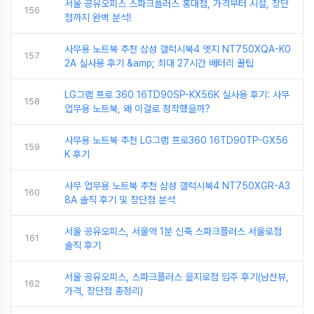
서울 공유오피스 스파크플러스 홍대점, 가격부터 시설, 장단
156
점까지 완벽 분석!
사무용 노트북 추천 삼성 갤럭시북4 엣지 NT750XQA-K0
157
2A 실사용 후기 &amp; 최대 27시간 배터리 꿀팁
LG그램 프로 360 16TD90SP-KX56K 실사용 후기: 사무
158
업무용 노트북, 왜 이걸로 정착했을까?
사무용 노트북 추천 LG그램 프로360 16TD90TP-GX56
159
K 후기
사무 업무용 노트북 추천 삼성 갤럭시북4 NT750XGR-A3
160
8A 솔직 후기 및 장단점 분석
서울 공유오피스, 서울역 1분 신축 스파크플러스 서울로점
161
솔직 후기
서울 공유오피스, 스파크플러스 을지로점 입주 후기(남산뷰,
162
가격, 장단점 총정리)