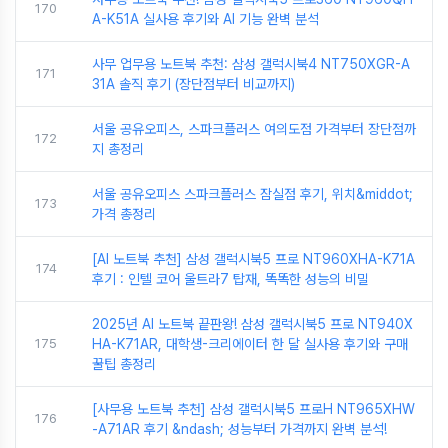
170
A-K51A 실사용 후기와 AI 기능 완벽 분석
사무 업무용 노트북 추천: 삼성 갤럭시북4 NT750XGR-A
171
31A 솔직 후기 (장단점부터 비교까지)
서울 공유오피스, 스파크플러스 여의도점 가격부터 장단점까
172
지 총정리
서울 공유오피스 스파크플러스 잠실점 후기, 위치&middot;
173
가격 총정리
[AI 노트북 추천] 삼성 갤럭시북5 프로 NT960XHA-K71A
174
후기 : 인텔 코어 울트라7 탑재, 똑똑한 성능의 비밀
2025년 AI 노트북 끝판왕! 삼성 갤럭시북5 프로 NT940X
175
HA-K71AR, 대학생-크리에이터 한 달 실사용 후기와 구매
꿀팁 총정리
[사무용 노트북 추천] 삼성 갤럭시북5 프로H NT965XHW
176
-A71AR 후기 &ndash; 성능부터 가격까지 완벽 분석!