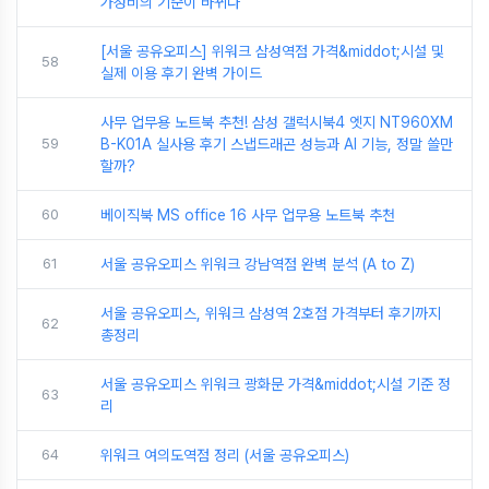
가성비의 기준이 바뀌다
[서울 공유오피스] 위워크 삼성역점 가격&middot;시설 및
58
실제 이용 후기 완벽 가이드
사무 업무용 노트북 추천! 삼성 갤럭시북4 엣지 NT960XM
59
B-K01A 실사용 후기 스냅드래곤 성능과 AI 기능, 정말 쓸만
할까?
60
베이직북 MS office 16 사무 업무용 노트북 추천
61
서울 공유오피스 위워크 강남역점 완벽 분석 (A to Z)
서울 공유오피스, 위워크 삼성역 2호점 가격부터 후기까지
62
총정리
서울 공유오피스 위워크 광화문 가격&middot;시설 기준 정
63
리
64
위워크 여의도역점 정리 (서울 공유오피스)