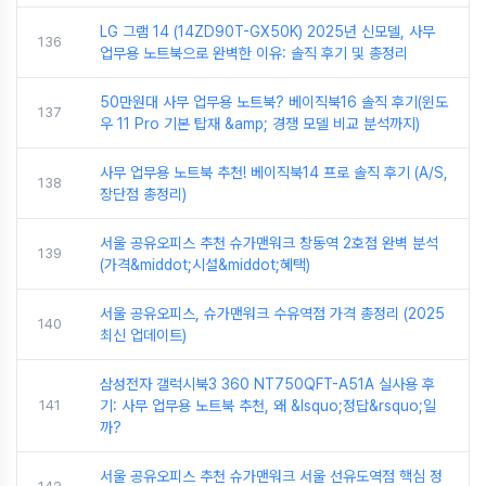
LG 그램 14 (14ZD90T-GX50K) 2025년 신모델, 사무
136
업무용 노트북으로 완벽한 이유: 솔직 후기 및 총정리
50만원대 사무 업무용 노트북? 베이직북16 솔직 후기(윈도
137
우 11 Pro 기본 탑재 &amp; 경쟁 모델 비교 분석까지)
사무 업무용 노트북 추천! 베이직북14 프로 솔직 후기 (A/S,
138
장단점 총정리)
서울 공유오피스 추천 슈가맨워크 창동역 2호점 완벽 분석
139
(가격&middot;시설&middot;혜택)
서울 공유오피스, 슈가맨워크 수유역점 가격 총정리 (2025
140
최신 업데이트)
삼성전자 갤럭시북3 360 NT750QFT-A51A 실사용 후
141
기: 사무 업무용 노트북 추천, 왜 &lsquo;정답&rsquo;일
까?
서울 공유오피스 추천 슈가맨워크 서울 선유도역점 핵심 정