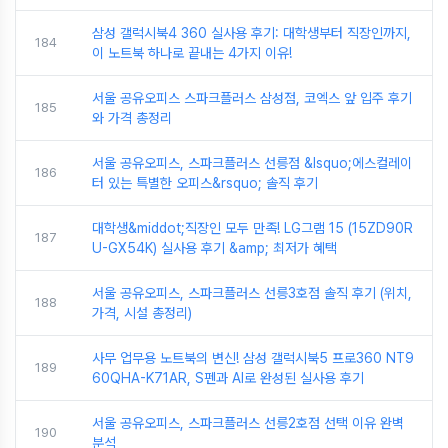
삼성 갤럭시북4 360 실사용 후기: 대학생부터 직장인까지,
184
이 노트북 하나로 끝내는 4가지 이유!
서울 공유오피스 스파크플러스 삼성점, 코엑스 앞 입주 후기
185
와 가격 총정리
서울 공유오피스, 스파크플러스 선릉점 &lsquo;에스컬레이
186
터 있는 특별한 오피스&rsquo; 솔직 후기
대학생&middot;직장인 모두 만족! LG그램 15 (15ZD90R
187
U-GX54K) 실사용 후기 &amp; 최저가 혜택
서울 공유오피스, 스파크플러스 선릉3호점 솔직 후기 (위치,
188
가격, 시설 총정리)
사무 업무용 노트북의 변신! 삼성 갤럭시북5 프로360 NT9
189
60QHA-K71AR, S펜과 AI로 완성된 실사용 후기
서울 공유오피스, 스파크플러스 선릉2호점 선택 이유 완벽
190
분석