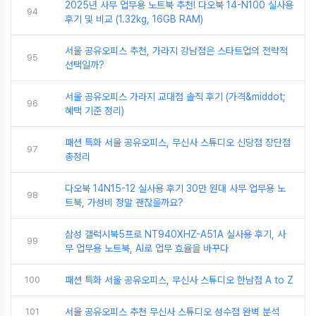
2025년 사무 업무용 노트북 추천! 다오북 14-N100 실사용
94
후기 및 비교 (1.32kg, 16GB RAM)
서울 공유오피스 추천, 가라지 강남점은 스타트업의 전략적
95
선택일까?
서울 공유오피스 가라지 교대점 솔직 후기 (가격&middot;
96
혜택 기준 정리)
패션 특화 서울 공유오피스, 무신사 스튜디오 신당점 장단점
97
총정리
다오북 14N15-12 실사용 후기 30만 원대 사무 업무용 노
98
트북, 가성비 정말 괜찮을까요?
삼성 갤럭시북5프로 NT940XHZ-A51A 실사용 후기, 사
99
무 업무용 노트북, AI로 업무 효율을 바꾸다
100
패션 특화 서울 공유오피스, 무신사 스튜디오 한남점 A to Z
101
서울 공유오피스 추천 무신사 스튜디오 성수점 완벽 분석