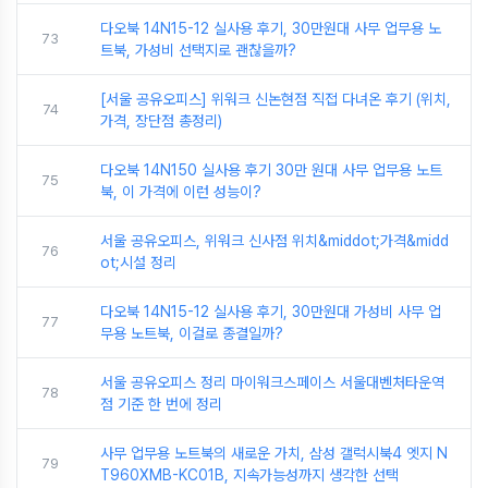
다오북 14N15-12 실사용 후기, 30만원대 사무 업무용 노
73
트북, 가성비 선택지로 괜찮을까?
[서울 공유오피스] 위워크 신논현점 직접 다녀온 후기 (위치,
74
가격, 장단점 총정리)
다오북 14N150 실사용 후기 30만 원대 사무 업무용 노트
75
북, 이 가격에 이런 성능이?
서울 공유오피스, 위워크 신사점 위치&middot;가격&midd
76
ot;시설 정리
다오북 14N15-12 실사용 후기, 30만원대 가성비 사무 업
77
무용 노트북, 이걸로 종결일까?
서울 공유오피스 정리 마이워크스페이스 서울대벤처타운역
78
점 기준 한 번에 정리
사무 업무용 노트북의 새로운 가치, 삼성 갤럭시북4 엣지 N
79
T960XMB-KC01B, 지속가능성까지 생각한 선택