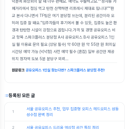
덕분에 화상회의 할 때 너무 편해요. 예약도 수월하고요.”“정자동 카
페거리에서 점심 먹고 탄천 산책하면 리프레시 제대로 됩니다!”“판
교 본사 다니면서 TF팀은 여기 분당점 쓰는데, 분리된 공간이라 오
히려 집중 잘 돼요.”입주자들의 후기에서 볼 수 있듯, 집중도 높은 환
경과 탄탄한 시설이 강점으로 꼽힙니다.가격 및 경쟁 공유오피스 비
교 항목 스파크플러스 분당점 A사 공유오피스 B사 공유오피스 1인
실 월 이용료 문의 필요 (상담 필수) 약 60만 원 약 55만 원 회의실
시간당 예약 가능 (넉넉함) 사전 예약 필수 (혼잡) 일부 공간만 제공
위치 정자역 도보 5분 분당구 외곽
...
원문링크
공유오피스 1인실 찾는다면? 스파크플러스 분당점 추천!
등록된 모든 글
서울 공유오피스 추천, 업무 집중형 오피스 헤드오피스 성동
1
성수점 완벽 정리
2
서울 공유오피스 드리움 역삼점 공간 특징 정리