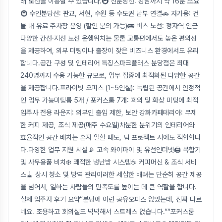
래 노선을 이용할 수 있습니다.🚇 신분당선: 강남까지 약 16분 소요
🚇 수인분당선: 판교, 서현, 수원 등 수도권 남부 연결🚗 자가용: 건
물 내 유료 주차장 운영 (할인 문의 가능)🚌 버스 노선: 정자역 인근
다양한 간선·지선 노선 운행위치는 물론 교통편에서도 높은 편의성
을 제공하여, 외부 미팅이나 출장이 잦은 비즈니스 환경에서도 유리
합니다.공간 구성 및 인테리어 특징스파크플러스 분당점은 최대
240명까지 수용 가능한 규모로, 업무 집중에 최적화된 다양한 공간
을 제공합니다.프라이빗 오피스 (1~5인실): 독립된 공간에서 안정적
인 업무 가능미팅룸 5개 / 포커스룸 7개: 회의 및 화상 미팅에 최적
입주사 전용 라운지: 외부인 출입 제한, 보안 강화카페테리아: 무제
한 커피 제공, 조식 제공(매주 수요일)차분한 분위기의 인테리어와
효율적인 공간 배치는 혼자 일할 때도, 팀 프로젝트 시에도 적합합니
다.다양한 업무 지원 시설📡 고속 와이파이 및 유선인터넷🖨 복합기
및 사무용품 비치❄️ 쾌적한 냉난방 시스템☕ 커피머신 & 조식 서비
스🧹 상시 청소 및 방역 관리이러한 세심한 배려는 단순히 공간 제공
을 넘어서, 일하는 사람들의 만족도를 높이는 데 큰 역할을 합니다.
실제 입주자 후기 요약“분당에 이런 공유오피스 없었는데, 진짜 다르
네요. 조용하고 회의실도 넉넉해서 스트레스 없습니다.”“포커스룸