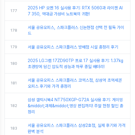
2025 HP 오멘 16 실사용 후기: RTX 5060과 라이젠 AI
177
7 350, 역대급 가성비 노트북의 귀환!
서울 공유오피스, 스파크플러스 신논현점 선택 전 필독 가이
178
드
179
서울 공유오피스 스파크플러스 방배점 시설 총정리 후기
2025 LG그램 17ZD90TP 프로 17 실사용 후기: 1.37kg
180
초경량에 담긴 압도적 성능과 하루 종일 배터리!
서울 공유오피스 스파크플러스 코엑스점, 삼성역 초역세권
181
오피스 후기와 가격 총정리
삼성 갤럭시북4 NT750XGP-G72A 실사용 후기: 게이밍
182
&middot;과제&middot;영상 편집까지! 주말 한정 할인 총
정리
서울 공유오피스 스파크플러스 삼성2호점, 실제 후기와 가격
183
완벽 분석