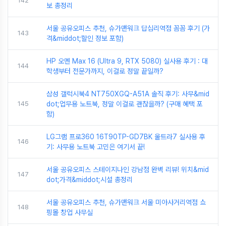
142
보 총정리
서울 공유오피스 추천, 슈가맨워크 답십리역점 꼼꼼 후기 (가
143
격&middot;할인 정보 포함)
HP 오멘 Max 16 (Ultra 9, RTX 5080) 실사용 후기 : 대
144
학생부터 전문가까지, 이걸로 정말 끝일까?
삼성 갤럭시북4 NT750XGQ-A51A 솔직 후기: 사무&mid
145
dot;업무용 노트북, 정말 이걸로 괜찮을까? (구매 혜택 포
함)
LG그램 프로360 16T90TP-GD7BK 울트라7 실사용 후
146
기: 사무용 노트북 고민은 여기서 끝!
서울 공유오피스 스테이지나인 강남점 완벽 리뷰! 위치&mid
147
dot;가격&middot;시설 총정리
서울 공유오피스 추천, 슈가맨워크 서울 미아사거리역점 쇼
148
핑몰 창업 사무실