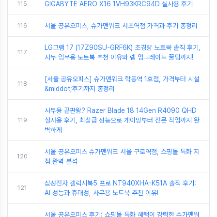
115
GIGABYTE AERO X16 1VH93KRC94D 실사용 후기
116
서울 공유오피스, 슈가맨워크 서초역점 가격과 후기 총정리
LG그램 17 (17Z90SU-GRF6K) 초경량 노트북 솔직 후기,
117
사무 업무용 노트북 추천 이유와 램 업그레이드 꿀팁까지!
[서울 공유오피스] 슈가맨워크 학동역 1호점, 가격부터 시설
118
&middot;후기까지 총정리
사무용 끝판왕? Razer Blade 18 14Gen R4090 QHD
119
실사용 후기, 최상급 성능으로 게이밍부터 전문 작업까지 완
벽하게
서울 공유오피스 슈가맨워크 서울 구로역점, 쇼핑몰 특화 지
120
점 완벽 분석
삼성전자 갤럭시북5 프로 NT940XHA-K51A 솔직 후기:
121
AI 성능과 휴대성, 사무용 노트북 추천 이유!
서울 공유오피스 후기: 쇼핑몰 특화 혜택이 강력한 슈가맨워