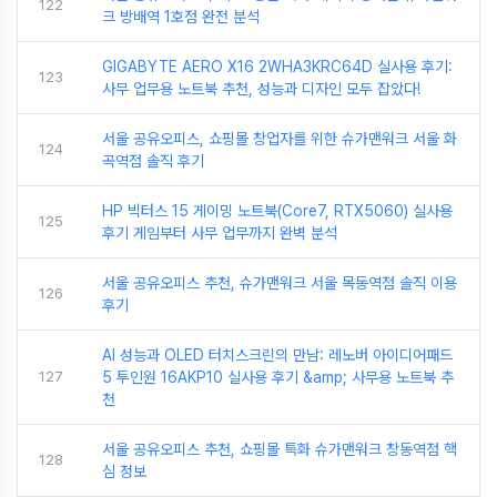
122
크 방배역 1호점 완전 분석
GIGABYTE AERO X16 2WHA3KRC64D 실사용 후기:
123
사무 업무용 노트북 추천, 성능과 디자인 모두 잡았다!
서울 공유오피스, 쇼핑몰 창업자를 위한 슈가맨워크 서울 화
124
곡역점 솔직 후기
HP 빅터스 15 게이밍 노트북(Core7, RTX5060) 실사용
125
후기 게임부터 사무 업무까지 완벽 분석
서울 공유오피스 추천, 슈가맨워크 서울 목동역점 솔직 이용
126
후기
AI 성능과 OLED 터치스크린의 만남: 레노버 아이디어패드
127
5 투인원 16AKP10 실사용 후기 &amp; 사무용 노트북 추
천
서울 공유오피스 추천, 쇼핑몰 특화 슈가맨워크 창동역점 핵
128
심 정보