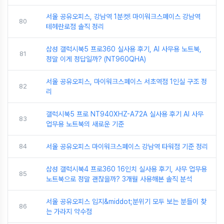
서울 공유오피스, 강남역 1분컷! 마이워크스페이스 강남역
80
테헤란로점 솔직 정리
삼성 갤럭시북5 프로360 실사용 후기, AI 사무용 노트북,
81
정말 이게 정답일까? (NT960QHA)
서울 공유오피스, 마이워크스페이스 서초역점 1인실 구조 정
82
리
갤럭시북5 프로 NT940XHZ-A72A 실사용 후기 AI 사무
83
업무용 노트북의 새로운 기준
84
서울 공유오피스 마이워크스페이스 강남역 타워점 기준 정리
삼성 갤럭시북4 프로360 16인치 실사용 후기, 사무 업무용
85
노트북으로 정말 괜찮을까? 3개월 사용해본 솔직 분석
서울 공유오피스 입지&middot;분위기 모두 보는 분들이 찾
86
는 가라지 약수점