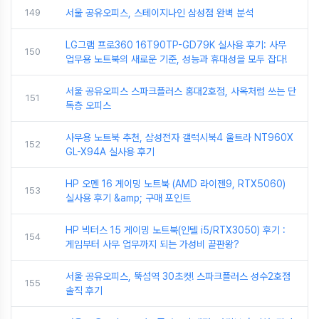
149
서울 공유오피스, 스테이지나인 삼성점 완벽 분석
LG그램 프로360 16T90TP-GD79K 실사용 후기: 사무
150
업무용 노트북의 새로운 기준, 성능과 휴대성을 모두 잡다!
서울 공유오피스 스파크플러스 홍대2호점, 사옥처럼 쓰는 단
151
독층 오피스
사무용 노트북 추천, 삼성전자 갤럭시북4 울트라 NT960X
152
GL-X94A 실사용 후기
HP 오멘 16 게이밍 노트북 (AMD 라이젠9, RTX5060)
153
실사용 후기 &amp; 구매 포인트
HP 빅터스 15 게이밍 노트북(인텔 i5/RTX3050) 후기 :
154
게임부터 사무 업무까지 되는 가성비 끝판왕?
서울 공유오피스, 뚝섬역 30초컷! 스파크플러스 성수2호점
155
솔직 후기