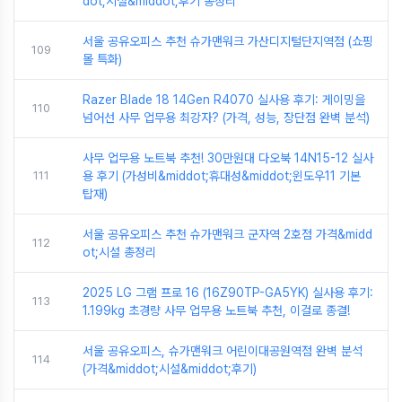
dot;시설&middot;후기 총정리
서울 공유오피스 추천 슈가맨워크 가산디지털단지역점 (쇼핑
109
몰 특화)
Razer Blade 18 14Gen R4070 실사용 후기: 게이밍을
110
넘어선 사무 업무용 최강자? (가격, 성능, 장단점 완벽 분석)
사무 업무용 노트북 추천! 30만원대 다오북 14N15-12 실사
111
용 후기 (가성비&middot;휴대성&middot;윈도우11 기본
탑재)
서울 공유오피스 추천 슈가맨워크 군자역 2호점 가격&midd
112
ot;시설 총정리
2025 LG 그램 프로 16 (16Z90TP-GA5YK) 실사용 후기:
113
1.199kg 초경량 사무 업무용 노트북 추천, 이걸로 종결!
서울 공유오피스, 슈가맨워크 어린이대공원역점 완벽 분석
114
(가격&middot;시설&middot;후기)