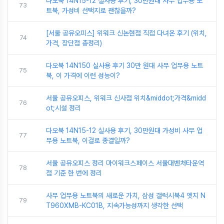
다오북 14N15-12 실사용 후기, 30만원대 사무 업무용 노
73
트북, 가성비 선택지로 괜찮을까?
[서울 공유오피스] 위워크 신논현점 직접 다녀온 후기 (위치,
74
가격, 장단점 총정리)
다오북 14N150 실사용 후기 30만 원대 사무 업무용 노트
75
북, 이 가격에 이런 성능이?
서울 공유오피스, 위워크 신사점 위치&middot;가격&midd
76
ot;시설 정리
다오북 14N15-12 실사용 후기, 30만원대 가성비 사무 업
77
무용 노트북, 이걸로 종결일까?
서울 공유오피스 정리 마이워크스페이스 서울대벤처타운역
78
점 기준 한 번에 정리
사무 업무용 노트북의 새로운 가치, 삼성 갤럭시북4 엣지 N
79
T960XMB-KC01B, 지속가능성까지 생각한 선택