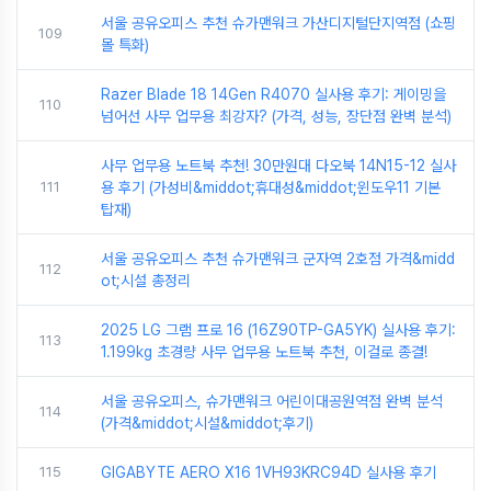
서울 공유오피스 추천 슈가맨워크 가산디지털단지역점 (쇼핑
109
몰 특화)
Razer Blade 18 14Gen R4070 실사용 후기: 게이밍을
110
넘어선 사무 업무용 최강자? (가격, 성능, 장단점 완벽 분석)
사무 업무용 노트북 추천! 30만원대 다오북 14N15-12 실사
111
용 후기 (가성비&middot;휴대성&middot;윈도우11 기본
탑재)
서울 공유오피스 추천 슈가맨워크 군자역 2호점 가격&midd
112
ot;시설 총정리
2025 LG 그램 프로 16 (16Z90TP-GA5YK) 실사용 후기:
113
1.199kg 초경량 사무 업무용 노트북 추천, 이걸로 종결!
서울 공유오피스, 슈가맨워크 어린이대공원역점 완벽 분석
114
(가격&middot;시설&middot;후기)
115
GIGABYTE AERO X16 1VH93KRC94D 실사용 후기