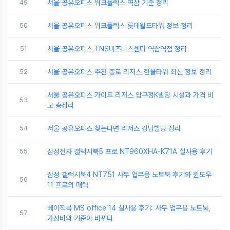
49
서울 공유오피스 워크플렉스 역삼 기준 정리
50
서울 공유오피스 워크플렉스 롯데월드타워 정보 정리
51
서울 공유오피스 TNS비즈니스센터 역삼역점 정리
52
서울 공유오피스 추천 종로 리저스 한올타워 최신 정보 정리
서울 공유오피스 가이드 리저스 압구정K빌딩 시설과 가격 비
53
교 총정리
54
서울 공유오피스 찾는다면 리저스 강남빌딩 정리
55
삼성전자 갤럭시북5 프로 NT960XHA-K71A 실사용 후기
삼성 갤럭시북4 NT751 사무 업무용 노트북 후기와 윈도우
56
11 프로의 매력
베이직북 MS office 14 실사용 후기: 사무 업무용 노트북,
57
가성비의 기준이 바뀌다