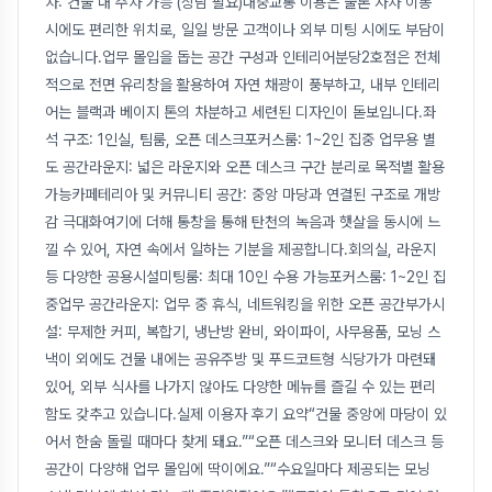
차: 건물 내 주차 가능 (상담 필요)대중교통 이용은 물론 자차 이동
시에도 편리한 위치로, 일일 방문 고객이나 외부 미팅 시에도 부담이
없습니다.업무 몰입을 돕는 공간 구성과 인테리어분당2호점은 전체
적으로 전면 유리창을 활용하여 자연 채광이 풍부하고, 내부 인테리
어는 블랙과 베이지 톤의 차분하고 세련된 디자인이 돋보입니다.좌
석 구조: 1인실, 팀룸, 오픈 데스크포커스룸: 1~2인 집중 업무용 별
도 공간라운지: 넓은 라운지와 오픈 데스크 구간 분리로 목적별 활용
가능카페테리아 및 커뮤니티 공간: 중앙 마당과 연결된 구조로 개방
감 극대화여기에 더해 통창을 통해 탄천의 녹음과 햇살을 동시에 느
낄 수 있어, 자연 속에서 일하는 기분을 제공합니다.회의실, 라운지
등 다양한 공용시설미팅룸: 최대 10인 수용 가능포커스룸: 1~2인 집
중업무 공간라운지: 업무 중 휴식, 네트워킹을 위한 오픈 공간부가시
설: 무제한 커피, 복합기, 냉난방 완비, 와이파이, 사무용품, 모닝 스
낵이 외에도 건물 내에는 공유주방 및 푸드코트형 식당가가 마련돼
있어, 외부 식사를 나가지 않아도 다양한 메뉴를 즐길 수 있는 편리
함도 갖추고 있습니다.실제 이용자 후기 요약“건물 중앙에 마당이 있
어서 한숨 돌릴 때마다 찾게 돼요.”“오픈 데스크와 모니터 데스크 등
공간이 다양해 업무 몰입에 딱이에요.”“수요일마다 제공되는 모닝