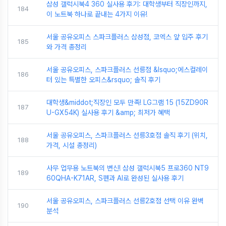
삼성 갤럭시북4 360 실사용 후기: 대학생부터 직장인까지,
184
이 노트북 하나로 끝내는 4가지 이유!
서울 공유오피스 스파크플러스 삼성점, 코엑스 앞 입주 후기
185
와 가격 총정리
서울 공유오피스, 스파크플러스 선릉점 &lsquo;에스컬레이
186
터 있는 특별한 오피스&rsquo; 솔직 후기
대학생&middot;직장인 모두 만족! LG그램 15 (15ZD90R
187
U-GX54K) 실사용 후기 &amp; 최저가 혜택
서울 공유오피스, 스파크플러스 선릉3호점 솔직 후기 (위치,
188
가격, 시설 총정리)
사무 업무용 노트북의 변신! 삼성 갤럭시북5 프로360 NT9
189
60QHA-K71AR, S펜과 AI로 완성된 실사용 후기
서울 공유오피스, 스파크플러스 선릉2호점 선택 이유 완벽
190
분석