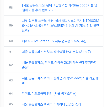
[서울 공유오피스] 위워크 삼성역점 가격&middot;시설 및
58
실제 이용 후기 완벽 가이드
사무 업무용 노트북 추천! 삼성 갤럭시북4 엣지 NT960XM
59
B-K01A 실사용 후기 스냅드래곤 성능과 AI 기능, 정말 쓸만
할까?
60
베이직북 MS office 16 사무 업무용 노트북 추천
61
서울 공유오피스 위워크 강남역점 완벽 분석 (A to Z)
서울 공유오피스, 위워크 삼성역 2호점 가격부터 후기까지
62
총정리
서울 공유오피스 위워크 광화문 가격&middot;시설 기준 정
63
리
64
위워크 여의도역점 정리 (서울 공유오피스)
65
서울 공유오피스 위워크 디자이너 클럽점 정리