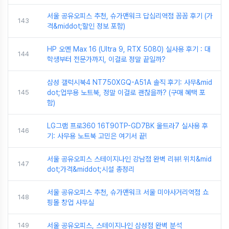
서울 공유오피스 추천, 슈가맨워크 답십리역점 꼼꼼 후기 (가
143
격&middot;할인 정보 포함)
HP 오멘 Max 16 (Ultra 9, RTX 5080) 실사용 후기 : 대
144
학생부터 전문가까지, 이걸로 정말 끝일까?
삼성 갤럭시북4 NT750XGQ-A51A 솔직 후기: 사무&mid
145
dot;업무용 노트북, 정말 이걸로 괜찮을까? (구매 혜택 포
함)
LG그램 프로360 16T90TP-GD7BK 울트라7 실사용 후
146
기: 사무용 노트북 고민은 여기서 끝!
서울 공유오피스 스테이지나인 강남점 완벽 리뷰! 위치&mid
147
dot;가격&middot;시설 총정리
서울 공유오피스 추천, 슈가맨워크 서울 미아사거리역점 쇼
148
핑몰 창업 사무실
149
서울 공유오피스, 스테이지나인 삼성점 완벽 분석