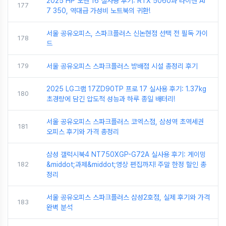
2025 HP 오멘 16 실사용 후기: RTX 5060과 라이젠 AI
177
7 350, 역대급 가성비 노트북의 귀환!
서울 공유오피스, 스파크플러스 신논현점 선택 전 필독 가이
178
드
179
서울 공유오피스 스파크플러스 방배점 시설 총정리 후기
2025 LG그램 17ZD90TP 프로 17 실사용 후기: 1.37kg
180
초경량에 담긴 압도적 성능과 하루 종일 배터리!
서울 공유오피스 스파크플러스 코엑스점, 삼성역 초역세권
181
오피스 후기와 가격 총정리
삼성 갤럭시북4 NT750XGP-G72A 실사용 후기: 게이밍
182
&middot;과제&middot;영상 편집까지! 주말 한정 할인 총
정리
서울 공유오피스 스파크플러스 삼성2호점, 실제 후기와 가격
183
완벽 분석