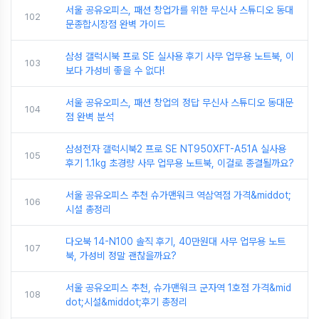
서울 공유오피스, 패션 창업가를 위한 무신사 스튜디오 동대
102
문종합시장점 완벽 가이드
삼성 갤럭시북 프로 SE 실사용 후기 사무 업무용 노트북, 이
103
보다 가성비 좋을 수 없다!
서울 공유오피스, 패션 창업의 정답 무신사 스튜디오 동대문
104
점 완벽 분석
삼성전자 갤럭시북2 프로 SE NT950XFT-A51A 실사용
105
후기 1.1kg 초경량 사무 업무용 노트북, 이걸로 종결될까요?
서울 공유오피스 추천 슈가맨워크 역삼역점 가격&middot;
106
시설 총정리
다오북 14-N100 솔직 후기, 40만원대 사무 업무용 노트
107
북, 가성비 정말 괜찮을까요?
서울 공유오피스 추천, 슈가맨워크 군자역 1호점 가격&mid
108
dot;시설&middot;후기 총정리