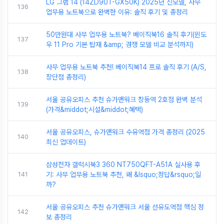
LG 그램 14 (14ZD90T-GX50K) 2025년 신모델, 사무
136
업무용 노트북으로 완벽한 이유: 솔직 후기 및 총정리
50만원대 사무 업무용 노트북? 베이직북16 솔직 후기(윈도
137
우 11 Pro 기본 탑재 &amp; 경쟁 모델 비교 분석까지)
사무 업무용 노트북 추천! 베이직북14 프로 솔직 후기 (A/S,
138
장단점 총정리)
서울 공유오피스 추천 슈가맨워크 창동역 2호점 완벽 분석
139
(가격&middot;시설&middot;혜택)
서울 공유오피스, 슈가맨워크 수유역점 가격 총정리 (2025
140
최신 업데이트)
삼성전자 갤럭시북3 360 NT750QFT-A51A 실사용 후
141
기: 사무 업무용 노트북 추천, 왜 &lsquo;정답&rsquo;일
까?
서울 공유오피스 추천 슈가맨워크 서울 선유도역점 핵심 정
142
보 총정리