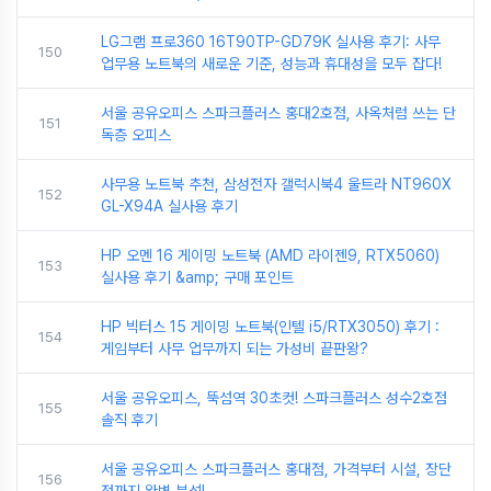
LG그램 프로360 16T90TP-GD79K 실사용 후기: 사무
150
업무용 노트북의 새로운 기준, 성능과 휴대성을 모두 잡다!
서울 공유오피스 스파크플러스 홍대2호점, 사옥처럼 쓰는 단
151
독층 오피스
사무용 노트북 추천, 삼성전자 갤럭시북4 울트라 NT960X
152
GL-X94A 실사용 후기
HP 오멘 16 게이밍 노트북 (AMD 라이젠9, RTX5060)
153
실사용 후기 &amp; 구매 포인트
HP 빅터스 15 게이밍 노트북(인텔 i5/RTX3050) 후기 :
154
게임부터 사무 업무까지 되는 가성비 끝판왕?
서울 공유오피스, 뚝섬역 30초컷! 스파크플러스 성수2호점
155
솔직 후기
서울 공유오피스 스파크플러스 홍대점, 가격부터 시설, 장단
156