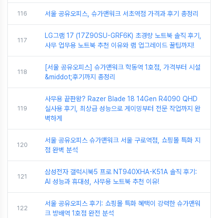
116
서울 공유오피스, 슈가맨워크 서초역점 가격과 후기 총정리
LG그램 17 (17Z90SU-GRF6K) 초경량 노트북 솔직 후기,
117
사무 업무용 노트북 추천 이유와 램 업그레이드 꿀팁까지!
[서울 공유오피스] 슈가맨워크 학동역 1호점, 가격부터 시설
118
&middot;후기까지 총정리
사무용 끝판왕? Razer Blade 18 14Gen R4090 QHD
119
실사용 후기, 최상급 성능으로 게이밍부터 전문 작업까지 완
벽하게
서울 공유오피스 슈가맨워크 서울 구로역점, 쇼핑몰 특화 지
120
점 완벽 분석
삼성전자 갤럭시북5 프로 NT940XHA-K51A 솔직 후기:
121
AI 성능과 휴대성, 사무용 노트북 추천 이유!
서울 공유오피스 후기: 쇼핑몰 특화 혜택이 강력한 슈가맨워
122
크 방배역 1호점 완전 분석