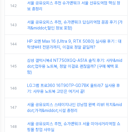
서울 공유오피스 추천 슈가맨워크 서울 선유도역점 핵심 정
142
보 총정리
서울 공유오피스 추천, 슈가맨워크 답십리역점 꼼꼼 후기 (가
143
격&middot;할인 정보 포함)
HP 오멘 Max 16 (Ultra 9, RTX 5080) 실사용 후기 : 대
144
학생부터 전문가까지, 이걸로 정말 끝일까?
삼성 갤럭시북4 NT750XGQ-A51A 솔직 후기: 사무&mid
145
dot;업무용 노트북, 정말 이걸로 괜찮을까? (구매 혜택 포
함)
LG그램 프로360 16T90TP-GD7BK 울트라7 실사용 후
146
기: 사무용 노트북 고민은 여기서 끝!
서울 공유오피스 스테이지나인 강남점 완벽 리뷰! 위치&mid
147
dot;가격&middot;시설 총정리
서울 공유오피스 추천, 슈가맨워크 서울 미아사거리역점 쇼
148
핑몰 창업 사무실