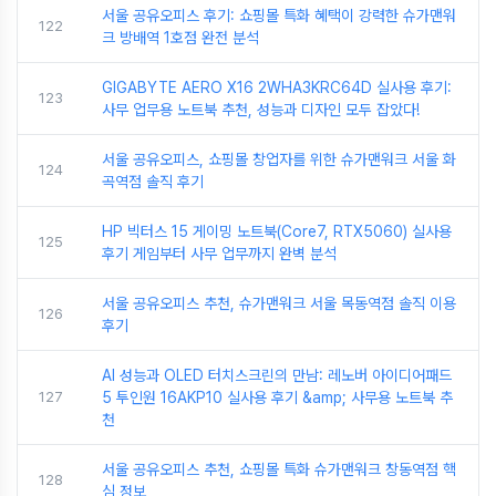
서울 공유오피스 후기: 쇼핑몰 특화 혜택이 강력한 슈가맨워
122
크 방배역 1호점 완전 분석
GIGABYTE AERO X16 2WHA3KRC64D 실사용 후기:
123
사무 업무용 노트북 추천, 성능과 디자인 모두 잡았다!
서울 공유오피스, 쇼핑몰 창업자를 위한 슈가맨워크 서울 화
124
곡역점 솔직 후기
HP 빅터스 15 게이밍 노트북(Core7, RTX5060) 실사용
125
후기 게임부터 사무 업무까지 완벽 분석
서울 공유오피스 추천, 슈가맨워크 서울 목동역점 솔직 이용
126
후기
AI 성능과 OLED 터치스크린의 만남: 레노버 아이디어패드
127
5 투인원 16AKP10 실사용 후기 &amp; 사무용 노트북 추
천
서울 공유오피스 추천, 쇼핑몰 특화 슈가맨워크 창동역점 핵
128
심 정보