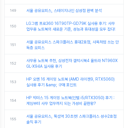
149
서울 공유오피스, 스테이지나인 삼성점 완벽 분석
LG그램 프로360 16T90TP-GD79K 실사용 후기: 사무
150
업무용 노트북의 새로운 기준, 성능과 휴대성을 모두 잡다!
서울 공유오피스 스파크플러스 홍대2호점, 사옥처럼 쓰는 단
151
독층 오피스
사무용 노트북 추천, 삼성전자 갤럭시북4 울트라 NT960X
152
GL-X94A 실사용 후기
HP 오멘 16 게이밍 노트북 (AMD 라이젠9, RTX5060)
153
실사용 후기 &amp; 구매 포인트
HP 빅터스 15 게이밍 노트북(인텔 i5/RTX3050) 후기 :
154
게임부터 사무 업무까지 되는 가성비 끝판왕?
서울 공유오피스, 뚝섬역 30초컷! 스파크플러스 성수2호점
155
솔직 후기