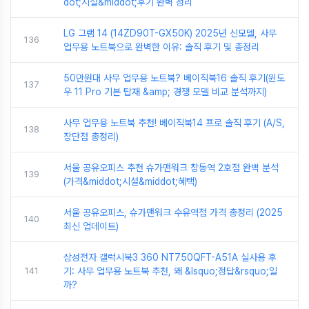
dot;시설&middot;후기 완벽 정리
LG 그램 14 (14ZD90T-GX50K) 2025년 신모델, 사무
136
업무용 노트북으로 완벽한 이유: 솔직 후기 및 총정리
50만원대 사무 업무용 노트북? 베이직북16 솔직 후기(윈도
137
우 11 Pro 기본 탑재 &amp; 경쟁 모델 비교 분석까지)
사무 업무용 노트북 추천! 베이직북14 프로 솔직 후기 (A/S,
138
장단점 총정리)
서울 공유오피스 추천 슈가맨워크 창동역 2호점 완벽 분석
139
(가격&middot;시설&middot;혜택)
서울 공유오피스, 슈가맨워크 수유역점 가격 총정리 (2025
140
최신 업데이트)
삼성전자 갤럭시북3 360 NT750QFT-A51A 실사용 후
141
기: 사무 업무용 노트북 추천, 왜 &lsquo;정답&rsquo;일
까?