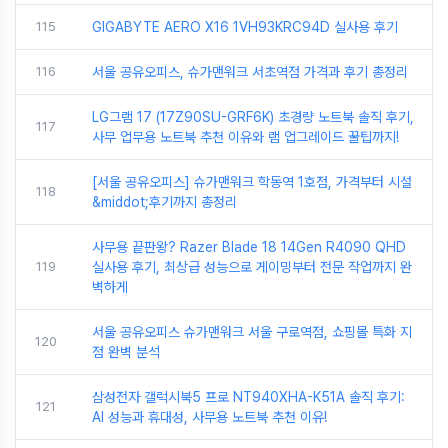
115
GIGABYTE AERO X16 1VH93KRC94D 실사용 후기
116
서울 공유오피스, 슈가맨워크 서초역점 가격과 후기 총정리
LG그램 17 (17Z90SU-GRF6K) 초경량 노트북 솔직 후기,
117
사무 업무용 노트북 추천 이유와 램 업그레이드 꿀팁까지!
[서울 공유오피스] 슈가맨워크 학동역 1호점, 가격부터 시설
118
&middot;후기까지 총정리
사무용 끝판왕? Razer Blade 18 14Gen R4090 QHD
119
실사용 후기, 최상급 성능으로 게이밍부터 전문 작업까지 완
벽하게
서울 공유오피스 슈가맨워크 서울 구로역점, 쇼핑몰 특화 지
120
점 완벽 분석
삼성전자 갤럭시북5 프로 NT940XHA-K51A 솔직 후기:
121
AI 성능과 휴대성, 사무용 노트북 추천 이유!