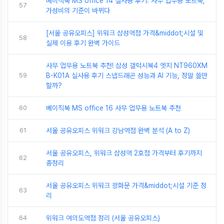
베이직북 MS office 14 실사용 후기: 사무 업무용 노트북,
57
가성비의 기준이 바뀌다
[서울 공유오피스] 위워크 삼성역점 가격&middot;시설 및
58
실제 이용 후기 완벽 가이드
사무 업무용 노트북 추천! 삼성 갤럭시북4 엣지 NT960XM
59
B-K01A 실사용 후기 스냅드래곤 성능과 AI 기능, 정말 쓸만
할까?
60
베이직북 MS office 16 사무 업무용 노트북 추천
61
서울 공유오피스 위워크 강남역점 완벽 분석 (A to Z)
서울 공유오피스, 위워크 삼성역 2호점 가격부터 후기까지
62
총정리
서울 공유오피스 위워크 광화문 가격&middot;시설 기준 정
63
리
64
위워크 여의도역점 정리 (서울 공유오피스)