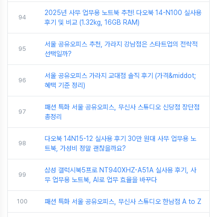
2025년 사무 업무용 노트북 추천! 다오북 14-N100 실사용
94
후기 및 비교 (1.32kg, 16GB RAM)
서울 공유오피스 추천, 가라지 강남점은 스타트업의 전략적
95
선택일까?
서울 공유오피스 가라지 교대점 솔직 후기 (가격&middot;
96
혜택 기준 정리)
패션 특화 서울 공유오피스, 무신사 스튜디오 신당점 장단점
97
총정리
다오북 14N15-12 실사용 후기 30만 원대 사무 업무용 노
98
트북, 가성비 정말 괜찮을까요?
삼성 갤럭시북5프로 NT940XHZ-A51A 실사용 후기, 사
99
무 업무용 노트북, AI로 업무 효율을 바꾸다
100
패션 특화 서울 공유오피스, 무신사 스튜디오 한남점 A to Z