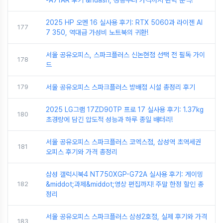
-A71AR 후기 &ndash; 성능부터 가격까지 완벽 분석!
2025 HP 오멘 16 실사용 후기: RTX 5060과 라이젠 AI
177
7 350, 역대급 가성비 노트북의 귀환!
서울 공유오피스, 스파크플러스 신논현점 선택 전 필독 가이
178
드
179
서울 공유오피스 스파크플러스 방배점 시설 총정리 후기
2025 LG그램 17ZD90TP 프로 17 실사용 후기: 1.37kg
180
초경량에 담긴 압도적 성능과 하루 종일 배터리!
서울 공유오피스 스파크플러스 코엑스점, 삼성역 초역세권
181
오피스 후기와 가격 총정리
삼성 갤럭시북4 NT750XGP-G72A 실사용 후기: 게이밍
182
&middot;과제&middot;영상 편집까지! 주말 한정 할인 총
정리
서울 공유오피스 스파크플러스 삼성2호점, 실제 후기와 가격
183