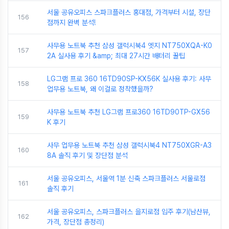
서울 공유오피스 스파크플러스 홍대점, 가격부터 시설, 장단
156
점까지 완벽 분석!
사무용 노트북 추천 삼성 갤럭시북4 엣지 NT750XQA-K0
157
2A 실사용 후기 &amp; 최대 27시간 배터리 꿀팁
LG그램 프로 360 16TD90SP-KX56K 실사용 후기: 사무
158
업무용 노트북, 왜 이걸로 정착했을까?
사무용 노트북 추천 LG그램 프로360 16TD90TP-GX56
159
K 후기
사무 업무용 노트북 추천 삼성 갤럭시북4 NT750XGR-A3
160
8A 솔직 후기 및 장단점 분석
서울 공유오피스, 서울역 1분 신축 스파크플러스 서울로점
161
솔직 후기
서울 공유오피스, 스파크플러스 을지로점 입주 후기(남산뷰,
162
가격, 장단점 총정리)