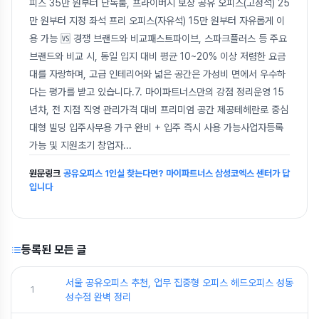
피스 35만 원부터 단독룸, 프라이버시 보장 공유 오피스(고정석) 25
만 원부터 지정 좌석 프리 오피스(자유석) 15만 원부터 자유롭게 이
용 가능 🆚 경쟁 브랜드와 비교패스트파이브, 스파크플러스 등 주요
브랜드와 비교 시, 동일 입지 대비 평균 10~20% 이상 저렴한 요금
대를 자랑하며, 고급 인테리어와 넓은 공간은 가성비 면에서 우수하
다는 평가를 받고 있습니다.7. 마이파트너스만의 강점 정리운영 15
년차, 전 지점 직영 관리가격 대비 프리미엄 공간 제공테헤란로 중심
대형 빌딩 입주사무용 가구 완비 + 입주 즉시 사용 가능사업자등록
가능 및 지원초기 창업자
...
원문링크
공유오피스 1인실 찾는다면? 마이파트너스 삼성코엑스 센터가 답
입니다
등록된 모든 글
서울 공유오피스 추천, 업무 집중형 오피스 헤드오피스 성동
1
성수점 완벽 정리