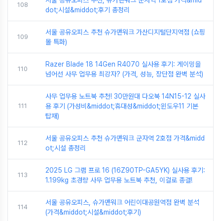
서울 공유오피스 추천, 슈가맨워크 군자역 1호점 가격&mid
108
dot;시설&middot;후기 총정리
서울 공유오피스 추천 슈가맨워크 가산디지털단지역점 (쇼핑
109
몰 특화)
Razer Blade 18 14Gen R4070 실사용 후기: 게이밍을
110
넘어선 사무 업무용 최강자? (가격, 성능, 장단점 완벽 분석)
사무 업무용 노트북 추천! 30만원대 다오북 14N15-12 실사
111
용 후기 (가성비&middot;휴대성&middot;윈도우11 기본
탑재)
서울 공유오피스 추천 슈가맨워크 군자역 2호점 가격&midd
112
ot;시설 총정리
2025 LG 그램 프로 16 (16Z90TP-GA5YK) 실사용 후기:
113
1.199kg 초경량 사무 업무용 노트북 추천, 이걸로 종결!
서울 공유오피스, 슈가맨워크 어린이대공원역점 완벽 분석
114
(가격&middot;시설&middot;후기)