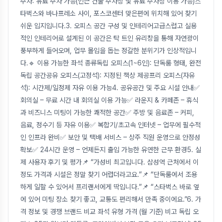
주차: 유료 주차 가능(인근 건물 주차장 및 유료 주차장 이용 가능)스
타벅스와 바나프레소 사이, 포스코센터 맞은편에 위치해 있어 찾기
쉬운 입지입니다.3. 오피스 공간 구성 및 인테리어고급스럽고 실용
적인 인테리어로 설계된 이 공간은 탁 트인 유리창을 통해 자연광이
풍부하게 들어오며, 업무 몰입을 돕는 정갈한 분위기가 인상적입니
다.🔹 이용 가능한 좌석 종류독립 오피스(1~6인): 단독룸 형태, 완전
독립 공간공유 오피스(고정석): 지정된 책상 제공프리 오피스(자유
석): 시간제/일정제 자유 이용 가능4. 공유공간 및 주요 시설 안내✅
회의실 – 무료 시간 내 회의실 이용 가능✅ 라운지 & 카페존 – 휴식
과 비즈니스 미팅이 가능한 쾌적한 공간✅ 주방 및 음료존 – 커피,
음료, 정수기 등 자유 이용✅ 복합기/초고속 인터넷 – 업무에 필수적
인 인프라 완비✅ 보안 및 택배 서비스 – 상주 직원 운영으로 안정성
확보✅ 24시간 운영 – 언제든지 출입 가능한 유연한 근무 환경5. 실
제 사용자 후기 및 평가📌 “가성비 최고입니다. 삼성역 근처에서 이
정도 가격과 시설은 정말 찾기 어렵더라고요.”📌 “단독룸에서 조용
하게 일할 수 있어서 프리랜서에게 딱입니다.”📌 “스타벅스 바로 옆
에 있어 미팅 장소 찾기 좋고, 교통도 편리해서 만족 중이에요.”6. 가
격 정보 및 경쟁 브랜드 비교 좌석 유형 가격 (월 기준) 비고 독립 오