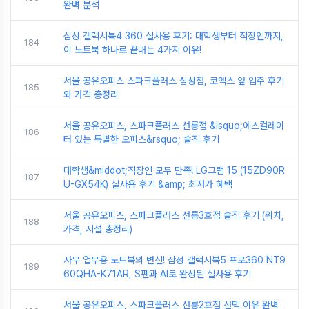
완벽 분석
삼성 갤럭시북4 360 실사용 후기: 대학생부터 직장인까지,
184
이 노트북 하나로 끝내는 4가지 이유!
서울 공유오피스 스파크플러스 삼성점, 코엑스 앞 입주 후기
185
와 가격 총정리
서울 공유오피스, 스파크플러스 선릉점 &lsquo;에스컬레이
186
터 있는 특별한 오피스&rsquo; 솔직 후기
대학생&middot;직장인 모두 만족! LG그램 15 (15ZD90R
187
U-GX54K) 실사용 후기 &amp; 최저가 혜택
서울 공유오피스, 스파크플러스 선릉3호점 솔직 후기 (위치,
188
가격, 시설 총정리)
사무 업무용 노트북의 변신! 삼성 갤럭시북5 프로360 NT9
189
60QHA-K71AR, S펜과 AI로 완성된 실사용 후기
서울 공유오피스, 스파크플러스 선릉2호점 선택 이유 완벽