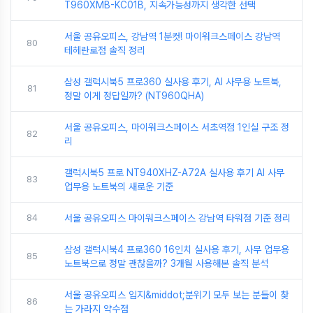
T960XMB-KC01B, 지속가능성까지 생각한 선택
서울 공유오피스, 강남역 1분컷! 마이워크스페이스 강남역
80
테헤란로점 솔직 정리
삼성 갤럭시북5 프로360 실사용 후기, AI 사무용 노트북,
81
정말 이게 정답일까? (NT960QHA)
서울 공유오피스, 마이워크스페이스 서초역점 1인실 구조 정
82
리
갤럭시북5 프로 NT940XHZ-A72A 실사용 후기 AI 사무
83
업무용 노트북의 새로운 기준
84
서울 공유오피스 마이워크스페이스 강남역 타워점 기준 정리
삼성 갤럭시북4 프로360 16인치 실사용 후기, 사무 업무용
85
노트북으로 정말 괜찮을까? 3개월 사용해본 솔직 분석
서울 공유오피스 입지&middot;분위기 모두 보는 분들이 찾
86
는 가라지 약수점