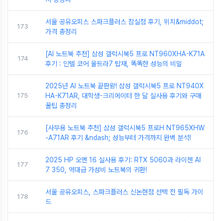
서울 공유오피스 스파크플러스 잠실점 후기, 위치&middot;
173
가격 총정리
[AI 노트북 추천] 삼성 갤럭시북5 프로 NT960XHA-K71A
174
후기 : 인텔 코어 울트라7 탑재, 똑똑한 성능의 비밀
2025년 AI 노트북 끝판왕! 삼성 갤럭시북5 프로 NT940X
175
HA-K71AR, 대학생-크리에이터 한 달 실사용 후기와 구매
꿀팁 총정리
[사무용 노트북 추천] 삼성 갤럭시북5 프로H NT965XHW
176
-A71AR 후기 &ndash; 성능부터 가격까지 완벽 분석!
2025 HP 오멘 16 실사용 후기: RTX 5060과 라이젠 AI
177
7 350, 역대급 가성비 노트북의 귀환!
서울 공유오피스, 스파크플러스 신논현점 선택 전 필독 가이
178
드