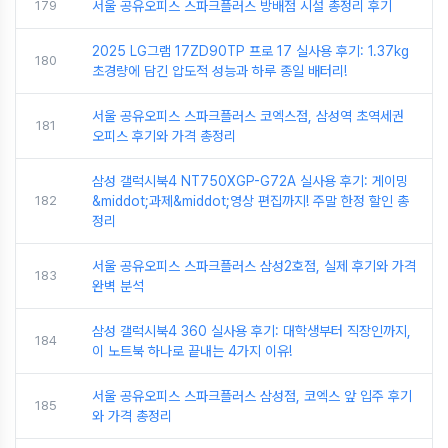
179
서울 공유오피스 스파크플러스 방배점 시설 총정리 후기
2025 LG그램 17ZD90TP 프로 17 실사용 후기: 1.37kg
180
초경량에 담긴 압도적 성능과 하루 종일 배터리!
서울 공유오피스 스파크플러스 코엑스점, 삼성역 초역세권
181
오피스 후기와 가격 총정리
삼성 갤럭시북4 NT750XGP-G72A 실사용 후기: 게이밍
182
&middot;과제&middot;영상 편집까지! 주말 한정 할인 총
정리
서울 공유오피스 스파크플러스 삼성2호점, 실제 후기와 가격
183
완벽 분석
삼성 갤럭시북4 360 실사용 후기: 대학생부터 직장인까지,
184
이 노트북 하나로 끝내는 4가지 이유!
서울 공유오피스 스파크플러스 삼성점, 코엑스 앞 입주 후기
185
와 가격 총정리