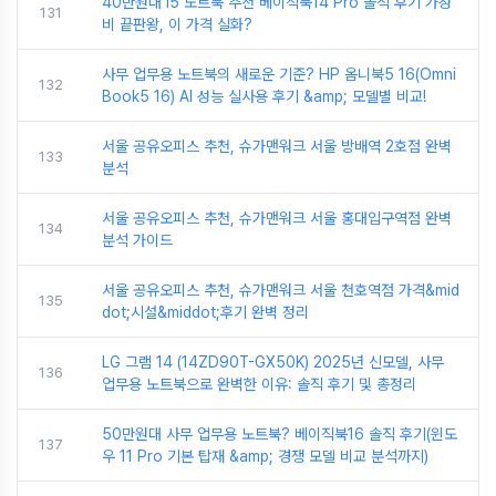
40만원대 i5 노트북 추천 베이직북14 Pro 솔직 후기 가성
131
비 끝판왕, 이 가격 실화?
사무 업무용 노트북의 새로운 기준? HP 옴니북5 16(Omni
132
Book5 16) AI 성능 실사용 후기 &amp; 모델별 비교!
서울 공유오피스 추천, 슈가맨워크 서울 방배역 2호점 완벽
133
분석
서울 공유오피스 추천, 슈가맨워크 서울 홍대입구역점 완벽
134
분석 가이드
서울 공유오피스 추천, 슈가맨워크 서울 천호역점 가격&mid
135
dot;시설&middot;후기 완벽 정리
LG 그램 14 (14ZD90T-GX50K) 2025년 신모델, 사무
136
업무용 노트북으로 완벽한 이유: 솔직 후기 및 총정리
50만원대 사무 업무용 노트북? 베이직북16 솔직 후기(윈도
137
우 11 Pro 기본 탑재 &amp; 경쟁 모델 비교 분석까지)