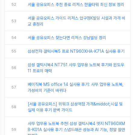
52
서울 공유오피스 추천 종로 리저스 한올타워 최신 정보 정리
서울 공유오피스 가이드 리저스 압구정K빌딩 시설과 가격 비
53
교 총정리
54
서울 공유오피스 찾는다면 리저스 강남빌딩 정리
55
삼성전자 갤럭시북5 프로 NT960XHA-K71A 실사용 후기
삼성 갤럭시북4 NT751 사무 업무용 노트북 후기와 윈도우
56
11 프로의 매력
베이직북 MS office 14 실사용 후기: 사무 업무용 노트북,
57
가성비의 기준이 바뀌다
[서울 공유오피스] 위워크 삼성역점 가격&middot;시설 및
58
실제 이용 후기 완벽 가이드
사무 업무용 노트북 추천! 삼성 갤럭시북4 엣지 NT960XM
59
B-K01A 실사용 후기 스냅드래곤 성능과 AI 기능, 정말 쓸만