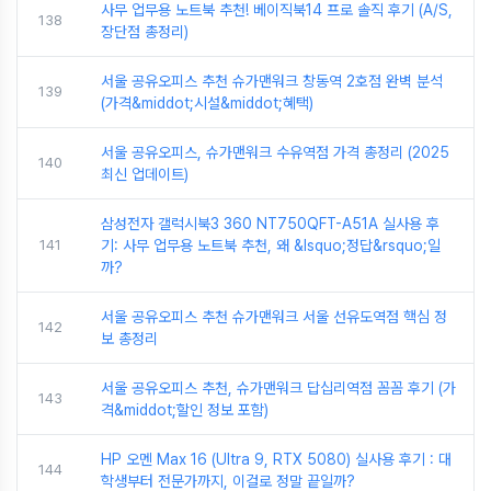
사무 업무용 노트북 추천! 베이직북14 프로 솔직 후기 (A/S,
138
장단점 총정리)
서울 공유오피스 추천 슈가맨워크 창동역 2호점 완벽 분석
139
(가격&middot;시설&middot;혜택)
서울 공유오피스, 슈가맨워크 수유역점 가격 총정리 (2025
140
최신 업데이트)
삼성전자 갤럭시북3 360 NT750QFT-A51A 실사용 후
141
기: 사무 업무용 노트북 추천, 왜 &lsquo;정답&rsquo;일
까?
서울 공유오피스 추천 슈가맨워크 서울 선유도역점 핵심 정
142
보 총정리
서울 공유오피스 추천, 슈가맨워크 답십리역점 꼼꼼 후기 (가
143
격&middot;할인 정보 포함)
HP 오멘 Max 16 (Ultra 9, RTX 5080) 실사용 후기 : 대
144
학생부터 전문가까지, 이걸로 정말 끝일까?