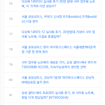
다오북 14N150 실사용 후기 30만 원대 사무 업무용 노트
75
북, 이 가격에 이런 성능이?
서울 공유오피스, 위워크 신사점 위치&middot;가격&midd
76
ot;시설 정리
다오북 14N15-12 실사용 후기, 30만원대 가성비 사무 업
77
무용 노트북, 이걸로 종결일까?
서울 공유오피스 정리 마이워크스페이스 서울대벤처타운역
78
점 기준 한 번에 정리
사무 업무용 노트북의 새로운 가치, 삼성 갤럭시북4 엣지 N
79
T960XMB-KC01B, 지속가능성까지 생각한 선택
서울 공유오피스, 강남역 1분컷! 마이워크스페이스 강남역
80
테헤란로점 솔직 정리
삼성 갤럭시북5 프로360 실사용 후기, AI 사무용 노트북,
81
정말 이게 정답일까? (NT960QHA)