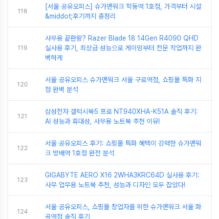
[서울 공유오피스] 슈가맨워크 학동역 1호점, 가격부터 시설
118
&middot;후기까지 총정리
사무용 끝판왕? Razer Blade 18 14Gen R4090 QHD
119
실사용 후기, 최상급 성능으로 게이밍부터 전문 작업까지 완
벽하게
서울 공유오피스 슈가맨워크 서울 구로역점, 쇼핑몰 특화 지
120
점 완벽 분석
삼성전자 갤럭시북5 프로 NT940XHA-K51A 솔직 후기:
121
AI 성능과 휴대성, 사무용 노트북 추천 이유!
서울 공유오피스 후기: 쇼핑몰 특화 혜택이 강력한 슈가맨워
122
크 방배역 1호점 완전 분석
GIGABYTE AERO X16 2WHA3KRC64D 실사용 후기:
123
사무 업무용 노트북 추천, 성능과 디자인 모두 잡았다!
서울 공유오피스, 쇼핑몰 창업자를 위한 슈가맨워크 서울 화
124
곡역점 솔직 후기