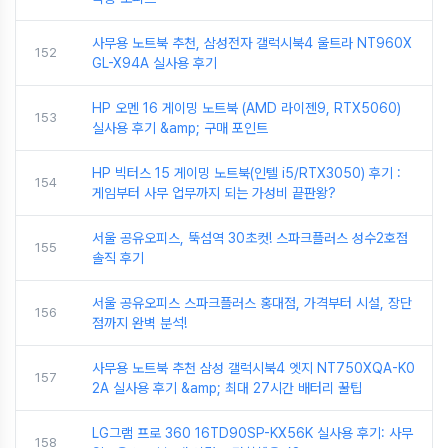
사무용 노트북 추천, 삼성전자 갤럭시북4 울트라 NT960X
152
GL-X94A 실사용 후기
HP 오멘 16 게이밍 노트북 (AMD 라이젠9, RTX5060)
153
실사용 후기 &amp; 구매 포인트
HP 빅터스 15 게이밍 노트북(인텔 i5/RTX3050) 후기 :
154
게임부터 사무 업무까지 되는 가성비 끝판왕?
서울 공유오피스, 뚝섬역 30초컷! 스파크플러스 성수2호점
155
솔직 후기
서울 공유오피스 스파크플러스 홍대점, 가격부터 시설, 장단
156
점까지 완벽 분석!
사무용 노트북 추천 삼성 갤럭시북4 엣지 NT750XQA-K0
157
2A 실사용 후기 &amp; 최대 27시간 배터리 꿀팁
LG그램 프로 360 16TD90SP-KX56K 실사용 후기: 사무
158