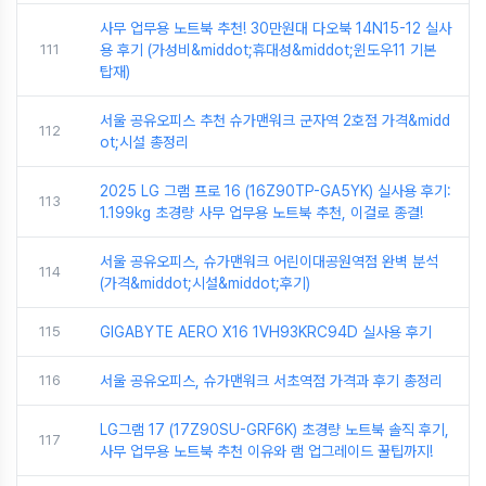
사무 업무용 노트북 추천! 30만원대 다오북 14N15-12 실사
111
용 후기 (가성비&middot;휴대성&middot;윈도우11 기본
탑재)
서울 공유오피스 추천 슈가맨워크 군자역 2호점 가격&midd
112
ot;시설 총정리
2025 LG 그램 프로 16 (16Z90TP-GA5YK) 실사용 후기:
113
1.199kg 초경량 사무 업무용 노트북 추천, 이걸로 종결!
서울 공유오피스, 슈가맨워크 어린이대공원역점 완벽 분석
114
(가격&middot;시설&middot;후기)
115
GIGABYTE AERO X16 1VH93KRC94D 실사용 후기
116
서울 공유오피스, 슈가맨워크 서초역점 가격과 후기 총정리
LG그램 17 (17Z90SU-GRF6K) 초경량 노트북 솔직 후기,
117
사무 업무용 노트북 추천 이유와 램 업그레이드 꿀팁까지!