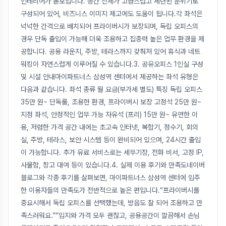
인테리어가 돋보입니다. 공간 전체가 고급스럽고 세련된 분위기로
구성되어 있어, 비즈니스 이미지 제고에도 도움이 됩니다.각 좌석은
넉넉한 간격으로 배치되어 프라이버시가 보장되며, 독립 오피스의
경우 단독 출입이 가능해 더욱 조용하고 집중력 높은 업무 환경을 제
공합니다. 공용 라운지, 주방, 테라스까지 갖춰져 있어 휴식과 네트
워킹이 자연스럽게 이루어질 수 있습니다.3. 공유오피스 1인실 구성
및 시설 안내마이파트너스 삼성역 센터에서 제공하는 좌석 유형은
다음과 같습니다. 좌석 종류 월 요금(부가세 별도) 특징 독립 오피스
35만 원~ 단독룸, 조용한 환경, 프라이버시 보장 고정석 25만 원~
지정 좌석, 안정적인 업무 가능 자유석 (프리) 15만 원~ 유연한 이
용, 저렴한 가격 공간 내에는 초고속 인터넷, 복합기, 정수기, 회의
실, 주방, 테라스, 보안 시스템 등이 완비되어 있으며, 24시간 출입
이 가능합니다. 추가 유료 서비스로는 세무기장, 전화 비서, 고정 IP,
사물함, 창고 대여 등이 있습니다.4. 실제 이용 후기와 만족도네이버
블로그와 각종 후기를 살펴보면, 마이파트너스 삼성역 센터에 입주
한 이용자들의 만족도가 전반적으로 높은 편입니다.“프라이버시를
중요시해서 독립 오피스를 선택했는데, 방음도 잘 되어 조용하고 만
족스러워요.”“입지와 가격 모두 괜찮고, 공용공간이 깔끔해서 손님