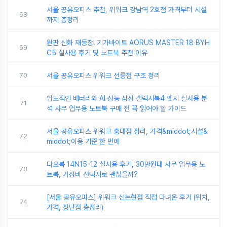
서울 공유오피스 추천, 위워크 강남역 2호점 가격부터 시설
68
까지 총정리
완판 신화 재등장! 기가바이트 AORUS MASTER 18 BYH
69
C5 실사용 후기 및 노트북 추천 이유
70
서울 공유오피스 위워크 선릉점 구조 정리
압도적인 배터리와 AI 성능 삼성 갤럭시북4 엣지 실사용 분
71
석 사무 업무용 노트북 구매 전 꼭 읽어야 할 가이드
서울 공유오피스 위워크 홍대점 정리, 가격&middot;시설&
72
middot;이용 기준 한 번에
다오북 14N15-12 실사용 후기, 30만원대 사무 업무용 노
73
트북, 가성비 선택지로 괜찮을까?
[서울 공유오피스] 위워크 신논현점 직접 다녀온 후기 (위치,
74
가격, 장단점 총정리)