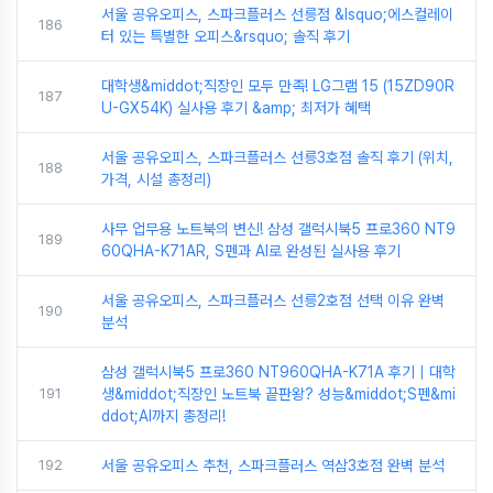
서울 공유오피스, 스파크플러스 선릉점 &lsquo;에스컬레이
186
터 있는 특별한 오피스&rsquo; 솔직 후기
대학생&middot;직장인 모두 만족! LG그램 15 (15ZD90R
187
U-GX54K) 실사용 후기 &amp; 최저가 혜택
서울 공유오피스, 스파크플러스 선릉3호점 솔직 후기 (위치,
188
가격, 시설 총정리)
사무 업무용 노트북의 변신! 삼성 갤럭시북5 프로360 NT9
189
60QHA-K71AR, S펜과 AI로 완성된 실사용 후기
서울 공유오피스, 스파크플러스 선릉2호점 선택 이유 완벽
190
분석
삼성 갤럭시북5 프로360 NT960QHA-K71A 후기｜대학
191
생&middot;직장인 노트북 끝판왕? 성능&middot;S펜&mi
ddot;AI까지 총정리!
192
서울 공유오피스 추천, 스파크플러스 역삼3호점 완벽 분석