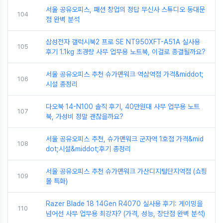
서울 공유오피스, 패션 창업의 정답 무신사 스튜디오 동대문
104
점 완벽 분석
삼성전자 갤럭시북2 프로 SE NT950XFT-A51A 실사용
105
후기 1.1kg 초경량 사무 업무용 노트북, 이걸로 종결될까요?
서울 공유오피스 추천 슈가맨워크 역삼역점 가격&middot;
106
시설 총정리
다오북 14-N100 솔직 후기, 40만원대 사무 업무용 노트
107
북, 가성비 정말 괜찮을까요?
서울 공유오피스 추천, 슈가맨워크 군자역 1호점 가격&mid
108
dot;시설&middot;후기 총정리
서울 공유오피스 추천 슈가맨워크 가산디지털단지역점 (쇼핑
109
몰 특화)
Razer Blade 18 14Gen R4070 실사용 후기: 게이밍을
110
넘어선 사무 업무용 최강자? (가격, 성능, 장단점 완벽 분석)