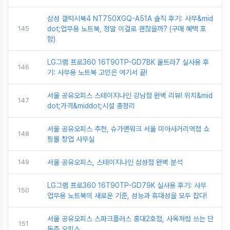
삼성 갤럭시북4 NT750XGQ-A51A 솔직 후기: 사무&mid
145
dot;업무용 노트북, 정말 이걸로 괜찮을까? (구매 혜택 포
함)
LG그램 프로360 16T90TP-GD7BK 울트라7 실사용 후
146
기: 사무용 노트북 고민은 여기서 끝!
서울 공유오피스 스테이지나인 강남점 완벽 리뷰! 위치&mid
147
dot;가격&middot;시설 총정리
서울 공유오피스 추천, 슈가맨워크 서울 미아사거리역점 쇼
148
핑몰 창업 사무실
149
서울 공유오피스, 스테이지나인 삼성점 완벽 분석
LG그램 프로360 16T90TP-GD79K 실사용 후기: 사무
150
업무용 노트북의 새로운 기준, 성능과 휴대성을 모두 잡다!
서울 공유오피스 스파크플러스 홍대2호점, 사옥처럼 쓰는 단
151
독층 오피스