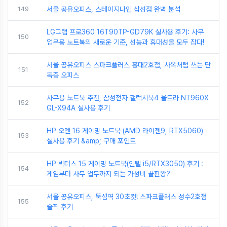
149
서울 공유오피스, 스테이지나인 삼성점 완벽 분석
LG그램 프로360 16T90TP-GD79K 실사용 후기: 사무
150
업무용 노트북의 새로운 기준, 성능과 휴대성을 모두 잡다!
서울 공유오피스 스파크플러스 홍대2호점, 사옥처럼 쓰는 단
151
독층 오피스
사무용 노트북 추천, 삼성전자 갤럭시북4 울트라 NT960X
152
GL-X94A 실사용 후기
HP 오멘 16 게이밍 노트북 (AMD 라이젠9, RTX5060)
153
실사용 후기 &amp; 구매 포인트
HP 빅터스 15 게이밍 노트북(인텔 i5/RTX3050) 후기 :
154
게임부터 사무 업무까지 되는 가성비 끝판왕?
서울 공유오피스, 뚝섬역 30초컷! 스파크플러스 성수2호점
155
솔직 후기