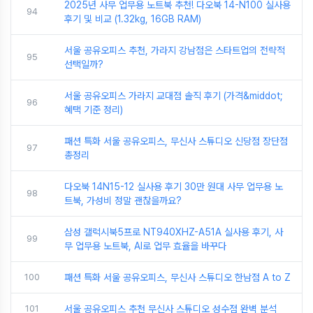
2025년 사무 업무용 노트북 추천! 다오북 14-N100 실사용
94
후기 및 비교 (1.32kg, 16GB RAM)
서울 공유오피스 추천, 가라지 강남점은 스타트업의 전략적
95
선택일까?
서울 공유오피스 가라지 교대점 솔직 후기 (가격&middot;
96
혜택 기준 정리)
패션 특화 서울 공유오피스, 무신사 스튜디오 신당점 장단점
97
총정리
다오북 14N15-12 실사용 후기 30만 원대 사무 업무용 노
98
트북, 가성비 정말 괜찮을까요?
삼성 갤럭시북5프로 NT940XHZ-A51A 실사용 후기, 사
99
무 업무용 노트북, AI로 업무 효율을 바꾸다
100
패션 특화 서울 공유오피스, 무신사 스튜디오 한남점 A to Z
101
서울 공유오피스 추천 무신사 스튜디오 성수점 완벽 분석