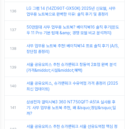
LG 그램 14 (14ZD90T-GX50K) 2025년 신모델, 사무
136
업무용 노트북으로 완벽한 이유: 솔직 후기 및 총정리
50만원대 사무 업무용 노트북? 베이직북16 솔직 후기(윈도
137
우 11 Pro 기본 탑재 &amp; 경쟁 모델 비교 분석까지)
사무 업무용 노트북 추천! 베이직북14 프로 솔직 후기 (A/S,
138
장단점 총정리)
서울 공유오피스 추천 슈가맨워크 창동역 2호점 완벽 분석
139
(가격&middot;시설&middot;혜택)
서울 공유오피스, 슈가맨워크 수유역점 가격 총정리 (2025
140
최신 업데이트)
삼성전자 갤럭시북3 360 NT750QFT-A51A 실사용 후
141
기: 사무 업무용 노트북 추천, 왜 &lsquo;정답&rsquo;일
까?
서울 공유오피스 추천 슈가맨워크 서울 선유도역점 핵심 정