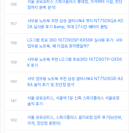
서울 공유오피스 스파크플러스 홍대점, 가격부터 시설, 장단
156
점까지 완벽 분석!
사무용 노트북 추천 삼성 갤럭시북4 엣지 NT750XQA-K0
157
2A 실사용 후기 &amp; 최대 27시간 배터리 꿀팁
LG그램 프로 360 16TD90SP-KX56K 실사용 후기: 사무
158
업무용 노트북, 왜 이걸로 정착했을까?
사무용 노트북 추천 LG그램 프로360 16TD90TP-GX56
159
K 후기
사무 업무용 노트북 추천 삼성 갤럭시북4 NT750XGR-A3
160
8A 솔직 후기 및 장단점 분석
서울 공유오피스, 서울역 1분 신축 스파크플러스 서울로점
161
솔직 후기
서울 공유오피스, 스파크플러스 을지로점 입주 후기(남산뷰,
162
가격, 장단점 총정리)