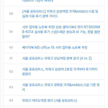
가성비의 기준이 바뀌다
[서울 공유오피스] 위워크 삼성역점 가격&middot;시설 및
58
실제 이용 후기 완벽 가이드
사무 업무용 노트북 추천! 삼성 갤럭시북4 엣지 NT960XM
59
B-K01A 실사용 후기 스냅드래곤 성능과 AI 기능, 정말 쓸만
할까?
60
베이직북 MS office 16 사무 업무용 노트북 추천
61
서울 공유오피스 위워크 강남역점 완벽 분석 (A to Z)
서울 공유오피스, 위워크 삼성역 2호점 가격부터 후기까지
62
총정리
서울 공유오피스 위워크 광화문 가격&middot;시설 기준 정
63
리
64
위워크 여의도역점 정리 (서울 공유오피스)