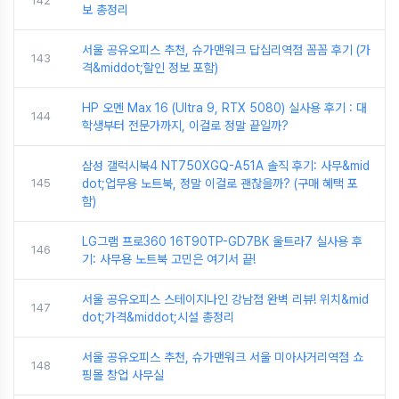
142
보 총정리
서울 공유오피스 추천, 슈가맨워크 답십리역점 꼼꼼 후기 (가
143
격&middot;할인 정보 포함)
HP 오멘 Max 16 (Ultra 9, RTX 5080) 실사용 후기 : 대
144
학생부터 전문가까지, 이걸로 정말 끝일까?
삼성 갤럭시북4 NT750XGQ-A51A 솔직 후기: 사무&mid
145
dot;업무용 노트북, 정말 이걸로 괜찮을까? (구매 혜택 포
함)
LG그램 프로360 16T90TP-GD7BK 울트라7 실사용 후
146
기: 사무용 노트북 고민은 여기서 끝!
서울 공유오피스 스테이지나인 강남점 완벽 리뷰! 위치&mid
147
dot;가격&middot;시설 총정리
서울 공유오피스 추천, 슈가맨워크 서울 미아사거리역점 쇼
148
핑몰 창업 사무실