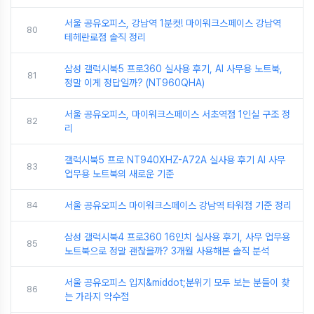
서울 공유오피스, 강남역 1분컷! 마이워크스페이스 강남역
80
테헤란로점 솔직 정리
삼성 갤럭시북5 프로360 실사용 후기, AI 사무용 노트북,
81
정말 이게 정답일까? (NT960QHA)
서울 공유오피스, 마이워크스페이스 서초역점 1인실 구조 정
82
리
갤럭시북5 프로 NT940XHZ-A72A 실사용 후기 AI 사무
83
업무용 노트북의 새로운 기준
84
서울 공유오피스 마이워크스페이스 강남역 타워점 기준 정리
삼성 갤럭시북4 프로360 16인치 실사용 후기, 사무 업무용
85
노트북으로 정말 괜찮을까? 3개월 사용해본 솔직 분석
서울 공유오피스 입지&middot;분위기 모두 보는 분들이 찾
86
는 가라지 약수점