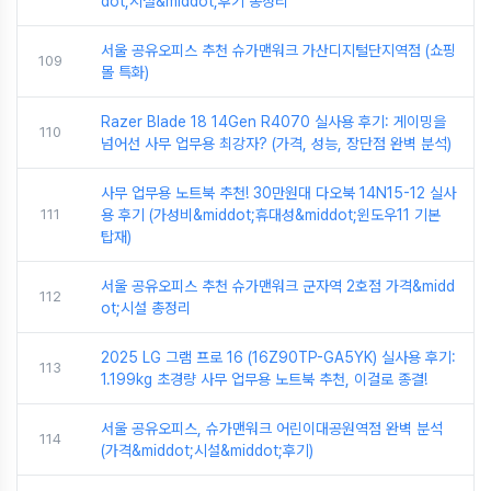
dot;시설&middot;후기 총정리
서울 공유오피스 추천 슈가맨워크 가산디지털단지역점 (쇼핑
109
몰 특화)
Razer Blade 18 14Gen R4070 실사용 후기: 게이밍을
110
넘어선 사무 업무용 최강자? (가격, 성능, 장단점 완벽 분석)
사무 업무용 노트북 추천! 30만원대 다오북 14N15-12 실사
111
용 후기 (가성비&middot;휴대성&middot;윈도우11 기본
탑재)
서울 공유오피스 추천 슈가맨워크 군자역 2호점 가격&midd
112
ot;시설 총정리
2025 LG 그램 프로 16 (16Z90TP-GA5YK) 실사용 후기:
113
1.199kg 초경량 사무 업무용 노트북 추천, 이걸로 종결!
서울 공유오피스, 슈가맨워크 어린이대공원역점 완벽 분석
114
(가격&middot;시설&middot;후기)