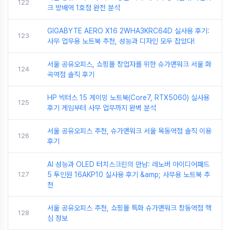
122
크 방배역 1호점 완전 분석
GIGABYTE AERO X16 2WHA3KRC64D 실사용 후기:
123
사무 업무용 노트북 추천, 성능과 디자인 모두 잡았다!
서울 공유오피스, 쇼핑몰 창업자를 위한 슈가맨워크 서울 화
124
곡역점 솔직 후기
HP 빅터스 15 게이밍 노트북(Core7, RTX5060) 실사용
125
후기 게임부터 사무 업무까지 완벽 분석
서울 공유오피스 추천, 슈가맨워크 서울 목동역점 솔직 이용
126
후기
AI 성능과 OLED 터치스크린의 만남: 레노버 아이디어패드
127
5 투인원 16AKP10 실사용 후기 &amp; 사무용 노트북 추
천
서울 공유오피스 추천, 쇼핑몰 특화 슈가맨워크 창동역점 핵
128
심 정보