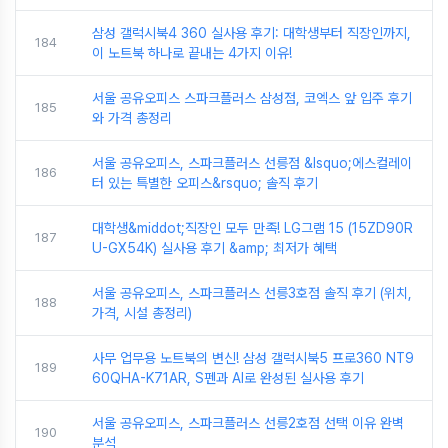
삼성 갤럭시북4 360 실사용 후기: 대학생부터 직장인까지,
184
이 노트북 하나로 끝내는 4가지 이유!
서울 공유오피스 스파크플러스 삼성점, 코엑스 앞 입주 후기
185
와 가격 총정리
서울 공유오피스, 스파크플러스 선릉점 &lsquo;에스컬레이
186
터 있는 특별한 오피스&rsquo; 솔직 후기
대학생&middot;직장인 모두 만족! LG그램 15 (15ZD90R
187
U-GX54K) 실사용 후기 &amp; 최저가 혜택
서울 공유오피스, 스파크플러스 선릉3호점 솔직 후기 (위치,
188
가격, 시설 총정리)
사무 업무용 노트북의 변신! 삼성 갤럭시북5 프로360 NT9
189
60QHA-K71AR, S펜과 AI로 완성된 실사용 후기
서울 공유오피스, 스파크플러스 선릉2호점 선택 이유 완벽
190
분석