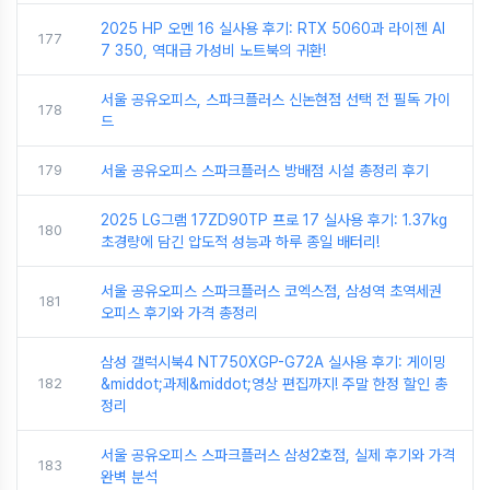
2025 HP 오멘 16 실사용 후기: RTX 5060과 라이젠 AI
177
7 350, 역대급 가성비 노트북의 귀환!
서울 공유오피스, 스파크플러스 신논현점 선택 전 필독 가이
178
드
179
서울 공유오피스 스파크플러스 방배점 시설 총정리 후기
2025 LG그램 17ZD90TP 프로 17 실사용 후기: 1.37kg
180
초경량에 담긴 압도적 성능과 하루 종일 배터리!
서울 공유오피스 스파크플러스 코엑스점, 삼성역 초역세권
181
오피스 후기와 가격 총정리
삼성 갤럭시북4 NT750XGP-G72A 실사용 후기: 게이밍
182
&middot;과제&middot;영상 편집까지! 주말 한정 할인 총
정리
서울 공유오피스 스파크플러스 삼성2호점, 실제 후기와 가격
183
완벽 분석