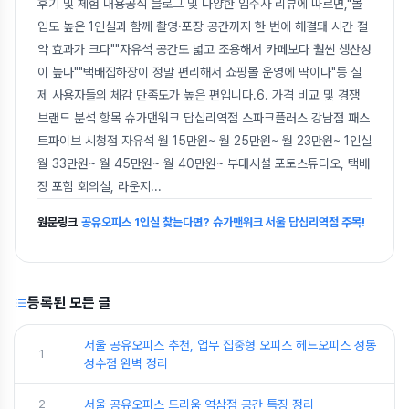
후기 및 체험 내용공식 블로그 및 다양한 입주사 리뷰에 따르면,"몰
입도 높은 1인실과 함께 촬영·포장 공간까지 한 번에 해결돼 시간 절
약 효과가 크다""자유석 공간도 넓고 조용해서 카페보다 훨씬 생산성
이 높다""택배집하장이 정말 편리해서 쇼핑몰 운영에 딱이다"등 실
제 사용자들의 체감 만족도가 높은 편입니다.6. 가격 비교 및 경쟁
브랜드 분석 항목 슈가맨워크 답십리역점 스파크플러스 강남점 패스
트파이브 시청점 자유석 월 15만원~ 월 25만원~ 월 23만원~ 1인실
월 33만원~ 월 45만원~ 월 40만원~ 부대시설 포토스튜디오, 택배
장 포함 회의실, 라운지
...
원문링크
공유오피스 1인실 찾는다면? 슈가맨워크 서울 답십리역점 주목!
등록된 모든 글
서울 공유오피스 추천, 업무 집중형 오피스 헤드오피스 성동
1
성수점 완벽 정리
2
서울 공유오피스 드리움 역삼점 공간 특징 정리