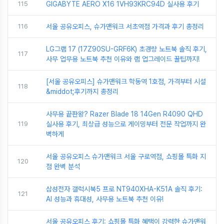
115
GIGABYTE AERO X16 1VH93KRC94D 실사용 후기
116
서울 공유오피스, 슈가맨워크 서초역점 가격과 후기 총정리
LG그램 17 (17Z90SU-GRF6K) 초경량 노트북 솔직 후기,
117
사무 업무용 노트북 추천 이유와 램 업그레이드 꿀팁까지!
[서울 공유오피스] 슈가맨워크 학동역 1호점, 가격부터 시설
118
&middot;후기까지 총정리
사무용 끝판왕? Razer Blade 18 14Gen R4090 QHD
119
실사용 후기, 최상급 성능으로 게이밍부터 전문 작업까지 완
벽하게
서울 공유오피스 슈가맨워크 서울 구로역점, 쇼핑몰 특화 지
120
점 완벽 분석
삼성전자 갤럭시북5 프로 NT940XHA-K51A 솔직 후기:
121
AI 성능과 휴대성, 사무용 노트북 추천 이유!
서울 공유오피스 후기: 쇼핑몰 특화 혜택이 강력한 슈가맨워