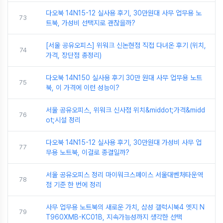
다오북 14N15-12 실사용 후기, 30만원대 사무 업무용 노
73
트북, 가성비 선택지로 괜찮을까?
[서울 공유오피스] 위워크 신논현점 직접 다녀온 후기 (위치,
74
가격, 장단점 총정리)
다오북 14N150 실사용 후기 30만 원대 사무 업무용 노트
75
북, 이 가격에 이런 성능이?
서울 공유오피스, 위워크 신사점 위치&middot;가격&midd
76
ot;시설 정리
다오북 14N15-12 실사용 후기, 30만원대 가성비 사무 업
77
무용 노트북, 이걸로 종결일까?
서울 공유오피스 정리 마이워크스페이스 서울대벤처타운역
78
점 기준 한 번에 정리
사무 업무용 노트북의 새로운 가치, 삼성 갤럭시북4 엣지 N
79
T960XMB-KC01B, 지속가능성까지 생각한 선택