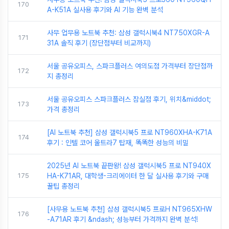
170
A-K51A 실사용 후기와 AI 기능 완벽 분석
사무 업무용 노트북 추천: 삼성 갤럭시북4 NT750XGR-A
171
31A 솔직 후기 (장단점부터 비교까지)
서울 공유오피스, 스파크플러스 여의도점 가격부터 장단점까
172
지 총정리
서울 공유오피스 스파크플러스 잠실점 후기, 위치&middot;
173
가격 총정리
[AI 노트북 추천] 삼성 갤럭시북5 프로 NT960XHA-K71A
174
후기 : 인텔 코어 울트라7 탑재, 똑똑한 성능의 비밀
2025년 AI 노트북 끝판왕! 삼성 갤럭시북5 프로 NT940X
175
HA-K71AR, 대학생-크리에이터 한 달 실사용 후기와 구매
꿀팁 총정리
[사무용 노트북 추천] 삼성 갤럭시북5 프로H NT965XHW
176
-A71AR 후기 &ndash; 성능부터 가격까지 완벽 분석!