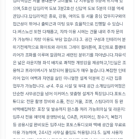
십리역점은 서울 동대문구 고미술로 12 시우빌딩 5층에 위치해 있
으며,5호선 답십리역 도보 3분2호선 신답역 도보 5분의 더블 역세
권입니다.답십리역은 종로, 강동, 여의도 등 서울 중심 업무지구와의
접근성이 뛰어나 출퇴근과 미팅 모두 효율적으로 진행할 수 있습니
다.버스노선 또한 다채롭고, 자차 이용 시에는 건물 내외 주차 문의
가 가능하니 차량 이용도 부담 없습니다.3. 공간 구성과 인테리어 분
위기전체적으로 화이트와 라이트 그레이 컬러톤에, 포인트로 플랜테
리어가 조화를 이루며 깔끔하고 세련된 분위기를 자아냅니다.자유석
은 넓은 라운지형 좌석 배치로 쾌적한 개방감을 제공하고,1인실은 조
용하고 프라이버시가 보장되어 몰입도가 매우 높습니다.복잡한 인테
리어 없이 여백과 자연을 살린 미니멀한 설계 덕분에 긴 시간 집중
업무가 가능합니다. 🌿4. 주요 시설 및 부대 공간 소개답십리역점은
단순한 사무공간을 넘어 이커머스 맞춤형 설계가 특징입니다.포토스
튜디오: 전문 촬영 장비와 소품, 전신 거울, 조명, 스팀다리미 등 완
비택배집하장: 포장 및 발송까지 원스톱 처리 가능회의실 및 라운지:
입주사 전용 예약제 운영탕비실, OA존, 커피머신, 정수기, 복합기
등 공용시설 완비모든 입주사는 포토스튜디오와 택배 공간을 무료로
이용 가능하며, 24시간 사무실 출입도 허용됩니다.5. 실제 사용자