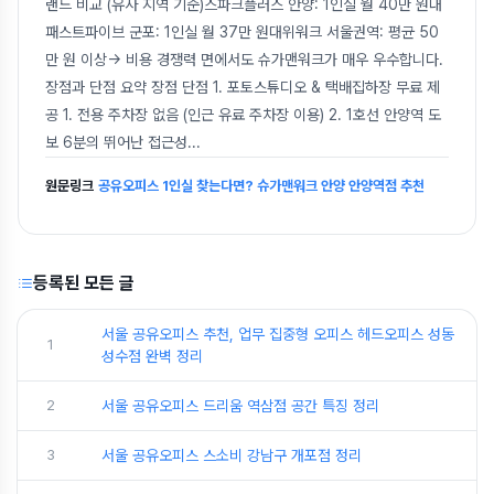
랜드 비교 (유사 지역 기준)스파크플러스 안양: 1인실 월 40만 원대
패스트파이브 군포: 1인실 월 37만 원대위워크 서울권역: 평균 50
만 원 이상→ 비용 경쟁력 면에서도 슈가맨워크가 매우 우수합니다.
장점과 단점 요약 장점 단점 1. 포토스튜디오 & 택배집하장 무료 제
공 1. 전용 주차장 없음 (인근 유료 주차장 이용) 2. 1호선 안양역 도
보 6분의 뛰어난 접근성
...
원문링크
공유오피스 1인실 찾는다면? 슈가맨워크 안양 안양역점 추천
등록된 모든 글
서울 공유오피스 추천, 업무 집중형 오피스 헤드오피스 성동
1
성수점 완벽 정리
2
서울 공유오피스 드리움 역삼점 공간 특징 정리
3
서울 공유오피스 스소비 강남구 개포점 정리