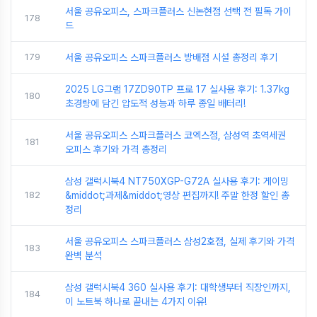
서울 공유오피스, 스파크플러스 신논현점 선택 전 필독 가이
178
드
179
서울 공유오피스 스파크플러스 방배점 시설 총정리 후기
2025 LG그램 17ZD90TP 프로 17 실사용 후기: 1.37kg
180
초경량에 담긴 압도적 성능과 하루 종일 배터리!
서울 공유오피스 스파크플러스 코엑스점, 삼성역 초역세권
181
오피스 후기와 가격 총정리
삼성 갤럭시북4 NT750XGP-G72A 실사용 후기: 게이밍
182
&middot;과제&middot;영상 편집까지! 주말 한정 할인 총
정리
서울 공유오피스 스파크플러스 삼성2호점, 실제 후기와 가격
183
완벽 분석
삼성 갤럭시북4 360 실사용 후기: 대학생부터 직장인까지,
184
이 노트북 하나로 끝내는 4가지 이유!