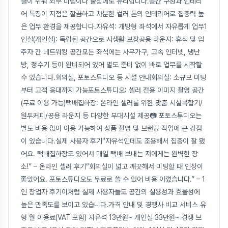
결이 쉬워 외부 미팅이나 출장에도 유리합니다.공간 구성과 인테리
어 특징이 지점은 깔끔하고 차분한 컬러 톤의 인테리어로 집중력 높
은 업무 환경을 제공합니다.자유석: 개방형 좌석에서 자유롭게 업무1
인실(개인실): 독립된 공간으로 사생활 보장공용 라운지: 휴식 및 입
주자 간 네트워킹 공간모든 좌석에는 사무가구, 고속 인터넷, 냉난
방, 정수기 등이 완비되어 있어 별도 준비 없이 바로 업무를 시작할
수 있습니다.회의실, 포토스튜디오 등 시설 안내회의실: 소규모 미팅
부터 고객 응대까지 가능포토스튜디오: 셀러 전용 이미지 촬영 공간
(무료 이용 가능)택배집하장: 온라인 셀러를 위한 맞춤 시설복합기/
원두커피/공용 라운지 등 다양한 부대시설 제공📷 포토스튜디오는
별도 비용 없이 이용 가능하여 상품 촬영 및 브랜딩 작업에 큰 강점
이 있습니다.실제 사용자 후기“자유석인데도 조용해서 집중이 잘 됐
어요. 택배집하장도 있어서 매일 택배 보내는 저에게는 완벽한 장
소!” – 온라인 셀러 후기“회의실이 넓고 깨끗해서 미팅할 때 인상이
좋았어요. 포토스튜디오도 무료로 쓸 수 있어 비용 아꼈습니다.” – 1
인 창업자 후기이처럼 실제 사용자들도 공간의 실용성과 효율성에
높은 만족도를 보이고 있습니다.가격 안내 및 경쟁사 비교 서비스 유
형 월 이용료(VAT 포함) 자유석 13만원~ 개인실 33만원~ 경쟁 브