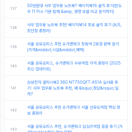
50만원대 사무 업무용 노트북? 베이직북16 솔직 후기(윈도
137
우 11 Pro 기본 탑재 &amp; 경쟁 모델 비교 분석까지)
사무 업무용 노트북 추천! 베이직북14 프로 솔직 후기 (A/S,
138
장단점 총정리)
서울 공유오피스 추천 슈가맨워크 창동역 2호점 완벽 분석
139
(가격&middot;시설&middot;혜택)
서울 공유오피스, 슈가맨워크 수유역점 가격 총정리 (2025
140
최신 업데이트)
삼성전자 갤럭시북3 360 NT750QFT-A51A 실사용 후
141
기: 사무 업무용 노트북 추천, 왜 &lsquo;정답&rsquo;일
까?
서울 공유오피스 추천 슈가맨워크 서울 선유도역점 핵심 정
142
보 총정리
서울 공유오피스 추천, 슈가맨워크 답십리역점 꼼꼼 후기 (가
143