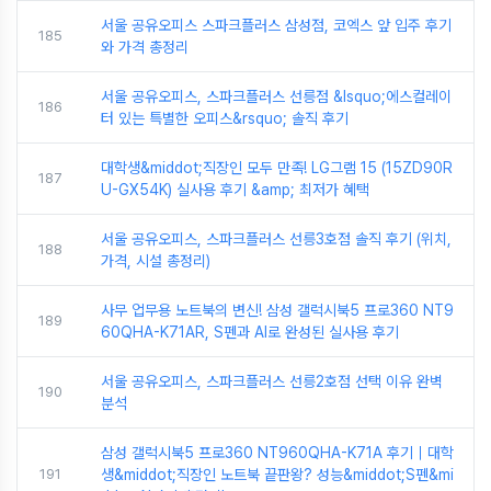
서울 공유오피스 스파크플러스 삼성점, 코엑스 앞 입주 후기
185
와 가격 총정리
서울 공유오피스, 스파크플러스 선릉점 &lsquo;에스컬레이
186
터 있는 특별한 오피스&rsquo; 솔직 후기
대학생&middot;직장인 모두 만족! LG그램 15 (15ZD90R
187
U-GX54K) 실사용 후기 &amp; 최저가 혜택
서울 공유오피스, 스파크플러스 선릉3호점 솔직 후기 (위치,
188
가격, 시설 총정리)
사무 업무용 노트북의 변신! 삼성 갤럭시북5 프로360 NT9
189
60QHA-K71AR, S펜과 AI로 완성된 실사용 후기
서울 공유오피스, 스파크플러스 선릉2호점 선택 이유 완벽
190
분석
삼성 갤럭시북5 프로360 NT960QHA-K71A 후기｜대학
191
생&middot;직장인 노트북 끝판왕? 성능&middot;S펜&mi