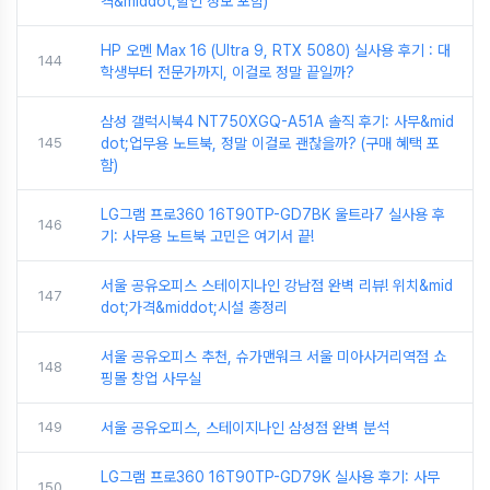
격&middot;할인 정보 포함)
HP 오멘 Max 16 (Ultra 9, RTX 5080) 실사용 후기 : 대
144
학생부터 전문가까지, 이걸로 정말 끝일까?
삼성 갤럭시북4 NT750XGQ-A51A 솔직 후기: 사무&mid
145
dot;업무용 노트북, 정말 이걸로 괜찮을까? (구매 혜택 포
함)
LG그램 프로360 16T90TP-GD7BK 울트라7 실사용 후
146
기: 사무용 노트북 고민은 여기서 끝!
서울 공유오피스 스테이지나인 강남점 완벽 리뷰! 위치&mid
147
dot;가격&middot;시설 총정리
서울 공유오피스 추천, 슈가맨워크 서울 미아사거리역점 쇼
148
핑몰 창업 사무실
149
서울 공유오피스, 스테이지나인 삼성점 완벽 분석
LG그램 프로360 16T90TP-GD79K 실사용 후기: 사무
150