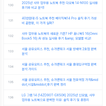
2025년 사무 업무용 노트북 추천 다오북 14-N100 실사용
130
후기와 비교 분석!
40만원대 i5 노트북 추천 베이직북14 Pro 솔직 후기 가성
131
비 끝판왕, 이 가격 실화?
사무 업무용 노트북의 새로운 기준? HP 옴니북5 16(Omni
132
Book5 16) AI 성능 실사용 후기 &amp; 모델별 비교!
서울 공유오피스 추천, 슈가맨워크 서울 방배역 2호점 완벽
133
분석
서울 공유오피스 추천, 슈가맨워크 서울 홍대입구역점 완벽
134
분석 가이드
서울 공유오피스 추천, 슈가맨워크 서울 천호역점 가격&mid
135
dot;시설&middot;후기 완벽 정리
LG 그램 14 (14ZD90T-GX50K) 2025년 신모델, 사무
136
업무용 노트북으로 완벽한 이유: 솔직 후기 및 총정리