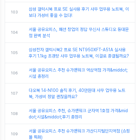
삼성 갤럭시북 프로 SE 실사용 후기 사무 업무용 노트북, 이
103
보다 가성비 좋을 수 없다!
서울 공유오피스, 패션 창업의 정답 무신사 스튜디오 동대문
104
점 완벽 분석
삼성전자 갤럭시북2 프로 SE NT950XFT-A51A 실사용
105
후기 1.1kg 초경량 사무 업무용 노트북, 이걸로 종결될까요?
서울 공유오피스 추천 슈가맨워크 역삼역점 가격&middot;
106
시설 총정리
다오북 14-N100 솔직 후기, 40만원대 사무 업무용 노트
107
북, 가성비 정말 괜찮을까요?
서울 공유오피스 추천, 슈가맨워크 군자역 1호점 가격&mid
108
dot;시설&middot;후기 총정리
서울 공유오피스 추천 슈가맨워크 가산디지털단지역점 (쇼핑
109
몰 특화)