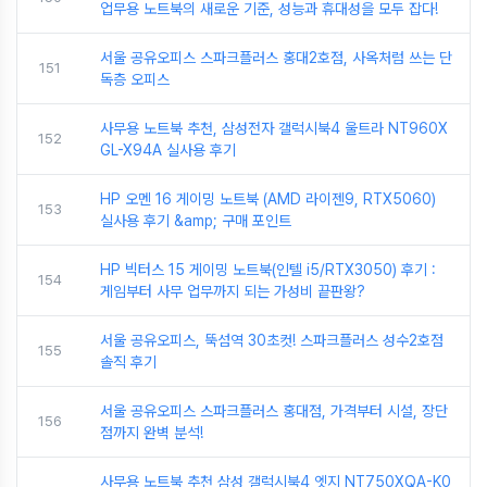
업무용 노트북의 새로운 기준, 성능과 휴대성을 모두 잡다!
서울 공유오피스 스파크플러스 홍대2호점, 사옥처럼 쓰는 단
151
독층 오피스
사무용 노트북 추천, 삼성전자 갤럭시북4 울트라 NT960X
152
GL-X94A 실사용 후기
HP 오멘 16 게이밍 노트북 (AMD 라이젠9, RTX5060)
153
실사용 후기 &amp; 구매 포인트
HP 빅터스 15 게이밍 노트북(인텔 i5/RTX3050) 후기 :
154
게임부터 사무 업무까지 되는 가성비 끝판왕?
서울 공유오피스, 뚝섬역 30초컷! 스파크플러스 성수2호점
155
솔직 후기
서울 공유오피스 스파크플러스 홍대점, 가격부터 시설, 장단
156
점까지 완벽 분석!
사무용 노트북 추천 삼성 갤럭시북4 엣지 NT750XQA-K0