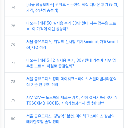
[서울 공유오피스] 위워크 신논현점 직접 다녀온 후기 (위치,
74
가격, 장단점 총정리)
다오북 14N150 실사용 후기 30만 원대 사무 업무용 노트
75
북, 이 가격에 이런 성능이?
서울 공유오피스, 위워크 신사점 위치&middot;가격&midd
76
ot;시설 정리
다오북 14N15-12 실사용 후기, 30만원대 가성비 사무 업
77
무용 노트북, 이걸로 종결일까?
서울 공유오피스 정리 마이워크스페이스 서울대벤처타운역
78
점 기준 한 번에 정리
사무 업무용 노트북의 새로운 가치, 삼성 갤럭시북4 엣지 N
79
T960XMB-KC01B, 지속가능성까지 생각한 선택
서울 공유오피스, 강남역 1분컷! 마이워크스페이스 강남역
80
테헤란로점 솔직 정리