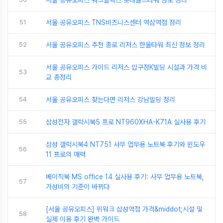
서울 공유오피스 워크플렉스 롯데월드타워 정보 정리
51
서울 공유오피스 TNS비즈니스센터 역삼역점 정리
52
서울 공유오피스 추천 종로 리저스 한올타워 최신 정보 정리
서울 공유오피스 가이드 리저스 압구정K빌딩 시설과 가격 비
53
교 총정리
54
서울 공유오피스 찾는다면 리저스 강남빌딩 정리
55
삼성전자 갤럭시북5 프로 NT960XHA-K71A 실사용 후기
삼성 갤럭시북4 NT751 사무 업무용 노트북 후기와 윈도우
56
11 프로의 매력
베이직북 MS office 14 실사용 후기: 사무 업무용 노트북,
57
가성비의 기준이 바뀌다
[서울 공유오피스] 위워크 삼성역점 가격&middot;시설 및
58
실제 이용 후기 완벽 가이드