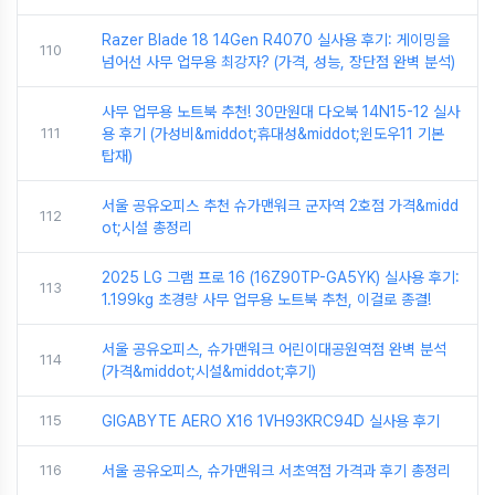
Razer Blade 18 14Gen R4070 실사용 후기: 게이밍을
110
넘어선 사무 업무용 최강자? (가격, 성능, 장단점 완벽 분석)
사무 업무용 노트북 추천! 30만원대 다오북 14N15-12 실사
111
용 후기 (가성비&middot;휴대성&middot;윈도우11 기본
탑재)
서울 공유오피스 추천 슈가맨워크 군자역 2호점 가격&midd
112
ot;시설 총정리
2025 LG 그램 프로 16 (16Z90TP-GA5YK) 실사용 후기:
113
1.199kg 초경량 사무 업무용 노트북 추천, 이걸로 종결!
서울 공유오피스, 슈가맨워크 어린이대공원역점 완벽 분석
114
(가격&middot;시설&middot;후기)
115
GIGABYTE AERO X16 1VH93KRC94D 실사용 후기
116
서울 공유오피스, 슈가맨워크 서초역점 가격과 후기 총정리