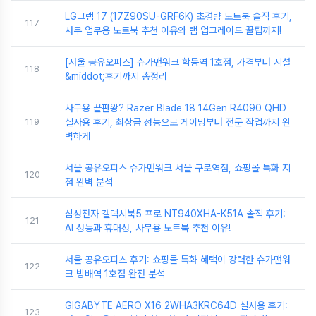
LG그램 17 (17Z90SU-GRF6K) 초경량 노트북 솔직 후기,
117
사무 업무용 노트북 추천 이유와 램 업그레이드 꿀팁까지!
[서울 공유오피스] 슈가맨워크 학동역 1호점, 가격부터 시설
118
&middot;후기까지 총정리
사무용 끝판왕? Razer Blade 18 14Gen R4090 QHD
119
실사용 후기, 최상급 성능으로 게이밍부터 전문 작업까지 완
벽하게
서울 공유오피스 슈가맨워크 서울 구로역점, 쇼핑몰 특화 지
120
점 완벽 분석
삼성전자 갤럭시북5 프로 NT940XHA-K51A 솔직 후기:
121
AI 성능과 휴대성, 사무용 노트북 추천 이유!
서울 공유오피스 후기: 쇼핑몰 특화 혜택이 강력한 슈가맨워
122
크 방배역 1호점 완전 분석
GIGABYTE AERO X16 2WHA3KRC64D 실사용 후기:
123