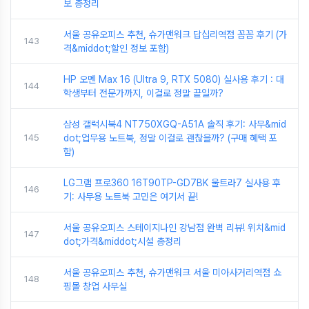
보 총정리
서울 공유오피스 추천, 슈가맨워크 답십리역점 꼼꼼 후기 (가
143
격&middot;할인 정보 포함)
HP 오멘 Max 16 (Ultra 9, RTX 5080) 실사용 후기 : 대
144
학생부터 전문가까지, 이걸로 정말 끝일까?
삼성 갤럭시북4 NT750XGQ-A51A 솔직 후기: 사무&mid
145
dot;업무용 노트북, 정말 이걸로 괜찮을까? (구매 혜택 포
함)
LG그램 프로360 16T90TP-GD7BK 울트라7 실사용 후
146
기: 사무용 노트북 고민은 여기서 끝!
서울 공유오피스 스테이지나인 강남점 완벽 리뷰! 위치&mid
147
dot;가격&middot;시설 총정리
서울 공유오피스 추천, 슈가맨워크 서울 미아사거리역점 쇼
148
핑몰 창업 사무실