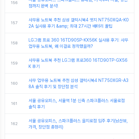
156
점까지 완벽 분석!
사무용 노트북 추천 삼성 갤럭시북4 엣지 NT750XQA-K0
157
2A 실사용 후기 &amp; 최대 27시간 배터리 꿀팁
LG그램 프로 360 16TD90SP-KX56K 실사용 후기: 사무
158
업무용 노트북, 왜 이걸로 정착했을까?
사무용 노트북 추천 LG그램 프로360 16TD90TP-GX56
159
K 후기
사무 업무용 노트북 추천 삼성 갤럭시북4 NT750XGR-A3
160
8A 솔직 후기 및 장단점 분석
서울 공유오피스, 서울역 1분 신축 스파크플러스 서울로점
161
솔직 후기
서울 공유오피스, 스파크플러스 을지로점 입주 후기(남산뷰,
162
가격, 장단점 총정리)