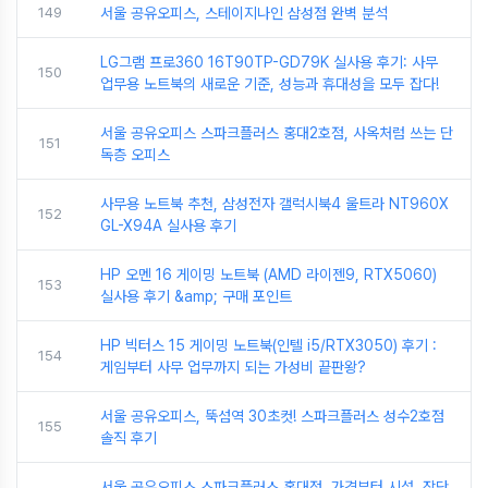
149
서울 공유오피스, 스테이지나인 삼성점 완벽 분석
LG그램 프로360 16T90TP-GD79K 실사용 후기: 사무
150
업무용 노트북의 새로운 기준, 성능과 휴대성을 모두 잡다!
서울 공유오피스 스파크플러스 홍대2호점, 사옥처럼 쓰는 단
151
독층 오피스
사무용 노트북 추천, 삼성전자 갤럭시북4 울트라 NT960X
152
GL-X94A 실사용 후기
HP 오멘 16 게이밍 노트북 (AMD 라이젠9, RTX5060)
153
실사용 후기 &amp; 구매 포인트
HP 빅터스 15 게이밍 노트북(인텔 i5/RTX3050) 후기 :
154
게임부터 사무 업무까지 되는 가성비 끝판왕?
서울 공유오피스, 뚝섬역 30초컷! 스파크플러스 성수2호점
155
솔직 후기
서울 공유오피스 스파크플러스 홍대점, 가격부터 시설, 장단