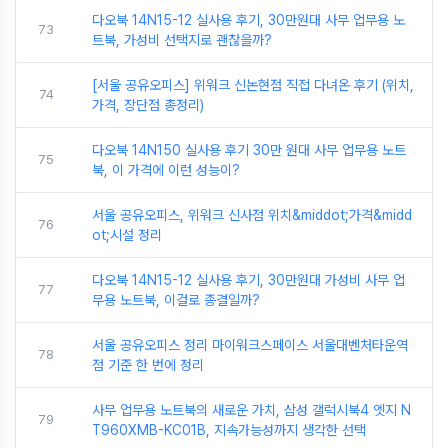
다오북 14N15-12 실사용 후기, 30만원대 사무 업무용 노
73
트북, 가성비 선택지로 괜찮을까?
[서울 공유오피스] 위워크 신논현점 직접 다녀온 후기 (위치,
74
가격, 장단점 총정리)
다오북 14N150 실사용 후기 30만 원대 사무 업무용 노트
75
북, 이 가격에 이런 성능이?
서울 공유오피스, 위워크 신사점 위치&middot;가격&midd
76
ot;시설 정리
다오북 14N15-12 실사용 후기, 30만원대 가성비 사무 업
77
무용 노트북, 이걸로 종결일까?
서울 공유오피스 정리 마이워크스페이스 서울대벤처타운역
78
점 기준 한 번에 정리
사무 업무용 노트북의 새로운 가치, 삼성 갤럭시북4 엣지 N
79
T960XMB-KC01B, 지속가능성까지 생각한 선택