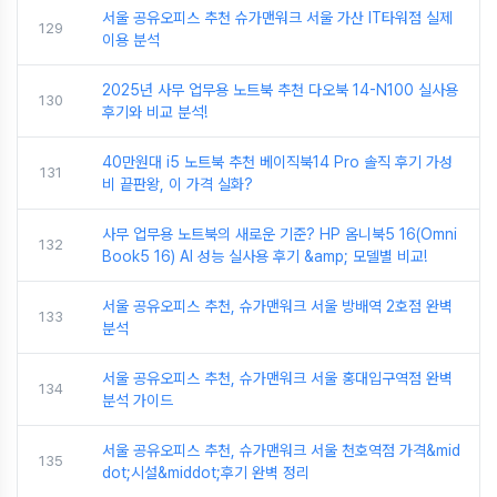
서울 공유오피스 추천 슈가맨워크 서울 가산 IT타워점 실제
129
이용 분석
2025년 사무 업무용 노트북 추천 다오북 14-N100 실사용
130
후기와 비교 분석!
40만원대 i5 노트북 추천 베이직북14 Pro 솔직 후기 가성
131
비 끝판왕, 이 가격 실화?
사무 업무용 노트북의 새로운 기준? HP 옴니북5 16(Omni
132
Book5 16) AI 성능 실사용 후기 &amp; 모델별 비교!
서울 공유오피스 추천, 슈가맨워크 서울 방배역 2호점 완벽
133
분석
서울 공유오피스 추천, 슈가맨워크 서울 홍대입구역점 완벽
134
분석 가이드
서울 공유오피스 추천, 슈가맨워크 서울 천호역점 가격&mid
135
dot;시설&middot;후기 완벽 정리