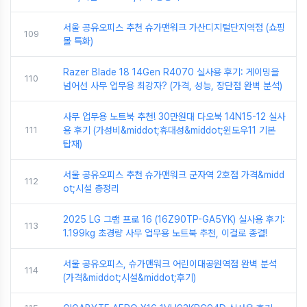
서울 공유오피스 추천 슈가맨워크 가산디지털단지역점 (쇼핑
109
몰 특화)
Razer Blade 18 14Gen R4070 실사용 후기: 게이밍을
110
넘어선 사무 업무용 최강자? (가격, 성능, 장단점 완벽 분석)
사무 업무용 노트북 추천! 30만원대 다오북 14N15-12 실사
111
용 후기 (가성비&middot;휴대성&middot;윈도우11 기본
탑재)
서울 공유오피스 추천 슈가맨워크 군자역 2호점 가격&midd
112
ot;시설 총정리
2025 LG 그램 프로 16 (16Z90TP-GA5YK) 실사용 후기:
113
1.199kg 초경량 사무 업무용 노트북 추천, 이걸로 종결!
서울 공유오피스, 슈가맨워크 어린이대공원역점 완벽 분석
114
(가격&middot;시설&middot;후기)