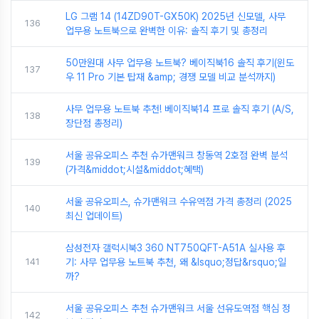
LG 그램 14 (14ZD90T-GX50K) 2025년 신모델, 사무
136
업무용 노트북으로 완벽한 이유: 솔직 후기 및 총정리
50만원대 사무 업무용 노트북? 베이직북16 솔직 후기(윈도
137
우 11 Pro 기본 탑재 &amp; 경쟁 모델 비교 분석까지)
사무 업무용 노트북 추천! 베이직북14 프로 솔직 후기 (A/S,
138
장단점 총정리)
서울 공유오피스 추천 슈가맨워크 창동역 2호점 완벽 분석
139
(가격&middot;시설&middot;혜택)
서울 공유오피스, 슈가맨워크 수유역점 가격 총정리 (2025
140
최신 업데이트)
삼성전자 갤럭시북3 360 NT750QFT-A51A 실사용 후
141
기: 사무 업무용 노트북 추천, 왜 &lsquo;정답&rsquo;일
까?
서울 공유오피스 추천 슈가맨워크 서울 선유도역점 핵심 정
142