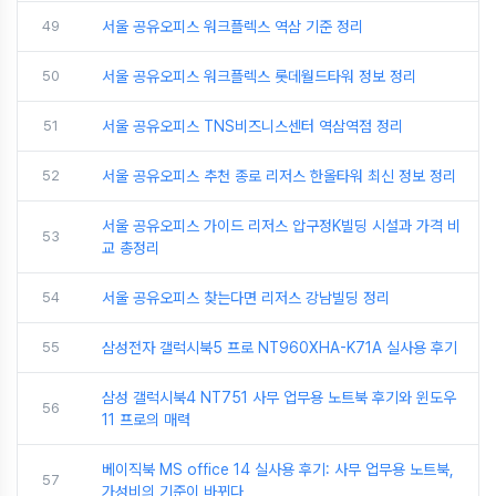
49
서울 공유오피스 워크플렉스 역삼 기준 정리
50
서울 공유오피스 워크플렉스 롯데월드타워 정보 정리
51
서울 공유오피스 TNS비즈니스센터 역삼역점 정리
52
서울 공유오피스 추천 종로 리저스 한올타워 최신 정보 정리
서울 공유오피스 가이드 리저스 압구정K빌딩 시설과 가격 비
53
교 총정리
54
서울 공유오피스 찾는다면 리저스 강남빌딩 정리
55
삼성전자 갤럭시북5 프로 NT960XHA-K71A 실사용 후기
삼성 갤럭시북4 NT751 사무 업무용 노트북 후기와 윈도우
56
11 프로의 매력
베이직북 MS office 14 실사용 후기: 사무 업무용 노트북,
57
가성비의 기준이 바뀌다