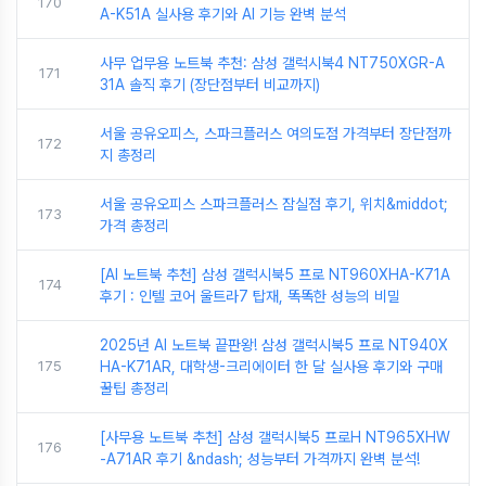
170
A-K51A 실사용 후기와 AI 기능 완벽 분석
사무 업무용 노트북 추천: 삼성 갤럭시북4 NT750XGR-A
171
31A 솔직 후기 (장단점부터 비교까지)
서울 공유오피스, 스파크플러스 여의도점 가격부터 장단점까
172
지 총정리
서울 공유오피스 스파크플러스 잠실점 후기, 위치&middot;
173
가격 총정리
[AI 노트북 추천] 삼성 갤럭시북5 프로 NT960XHA-K71A
174
후기 : 인텔 코어 울트라7 탑재, 똑똑한 성능의 비밀
2025년 AI 노트북 끝판왕! 삼성 갤럭시북5 프로 NT940X
175
HA-K71AR, 대학생-크리에이터 한 달 실사용 후기와 구매
꿀팁 총정리
[사무용 노트북 추천] 삼성 갤럭시북5 프로H NT965XHW
176
-A71AR 후기 &ndash; 성능부터 가격까지 완벽 분석!