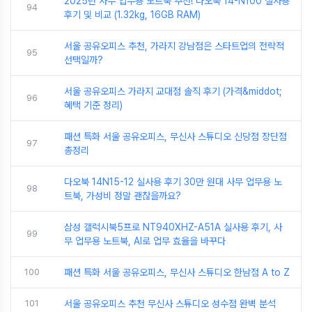
2025년 사무 업무용 노트북 추천! 다오북 14-N100 실사용
94
후기 및 비교 (1.32kg, 16GB RAM)
서울 공유오피스 추천, 가라지 강남점은 스타트업의 전략적
95
선택일까?
서울 공유오피스 가라지 교대점 솔직 후기 (가격&middot;
96
혜택 기준 정리)
패션 특화 서울 공유오피스, 무신사 스튜디오 신당점 장단점
97
총정리
다오북 14N15-12 실사용 후기 30만 원대 사무 업무용 노
98
트북, 가성비 정말 괜찮을까요?
삼성 갤럭시북5프로 NT940XHZ-A51A 실사용 후기, 사
99
무 업무용 노트북, AI로 업무 효율을 바꾸다
100
패션 특화 서울 공유오피스, 무신사 스튜디오 한남점 A to Z
101
서울 공유오피스 추천 무신사 스튜디오 성수점 완벽 분석