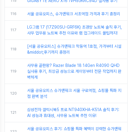
115
GIGABYTE AERO X16 1VH93KRC94D 실사용 후기
116
서울 공유오피스, 슈가맨워크 서초역점 가격과 후기 총정리
LG그램 17 (17Z90SU-GRF6K) 초경량 노트북 솔직 후기,
117
사무 업무용 노트북 추천 이유와 램 업그레이드 꿀팁까지!
[서울 공유오피스] 슈가맨워크 학동역 1호점, 가격부터 시설
118
&middot;후기까지 총정리
사무용 끝판왕? Razer Blade 18 14Gen R4090 QHD
119
실사용 후기, 최상급 성능으로 게이밍부터 전문 작업까지 완
벽하게
서울 공유오피스 슈가맨워크 서울 구로역점, 쇼핑몰 특화 지
120
점 완벽 분석
삼성전자 갤럭시북5 프로 NT940XHA-K51A 솔직 후기:
121
AI 성능과 휴대성, 사무용 노트북 추천 이유!
서울 공유오피스 후기: 쇼핑몰 특화 혜택이 강력한 슈가맨워
122