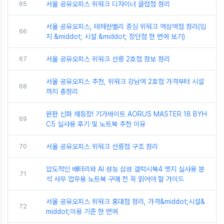
65
서울 공유오피스 위워크 디자이너 클럽점 정리
서울 공유오피스, 테헤란밸리 중심 위워크 역삼역점 정리(입
66
지 &middot; 시설 &middot; 장단점 한 번에 보기)
67
서울 공유오피스 위워크 선릉 2호점 정보 정리
서울 공유오피스 추천, 위워크 강남역 2호점 가격부터 시설
68
까지 총정리
완판 신화 재등장! 기가바이트 AORUS MASTER 18 BYH
69
C5 실사용 후기 및 노트북 추천 이유
70
서울 공유오피스 위워크 선릉점 구조 정리
압도적인 배터리와 AI 성능 삼성 갤럭시북4 엣지 실사용 분
71
석 사무 업무용 노트북 구매 전 꼭 읽어야 할 가이드
서울 공유오피스 위워크 홍대점 정리, 가격&middot;시설&
72
middot;이용 기준 한 번에