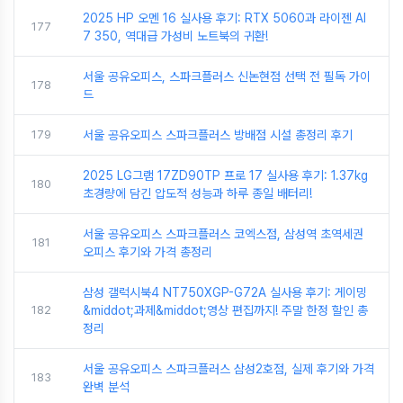
2025 HP 오멘 16 실사용 후기: RTX 5060과 라이젠 AI
177
7 350, 역대급 가성비 노트북의 귀환!
서울 공유오피스, 스파크플러스 신논현점 선택 전 필독 가이
178
드
179
서울 공유오피스 스파크플러스 방배점 시설 총정리 후기
2025 LG그램 17ZD90TP 프로 17 실사용 후기: 1.37kg
180
초경량에 담긴 압도적 성능과 하루 종일 배터리!
서울 공유오피스 스파크플러스 코엑스점, 삼성역 초역세권
181
오피스 후기와 가격 총정리
삼성 갤럭시북4 NT750XGP-G72A 실사용 후기: 게이밍
182
&middot;과제&middot;영상 편집까지! 주말 한정 할인 총
정리
서울 공유오피스 스파크플러스 삼성2호점, 실제 후기와 가격
183
완벽 분석