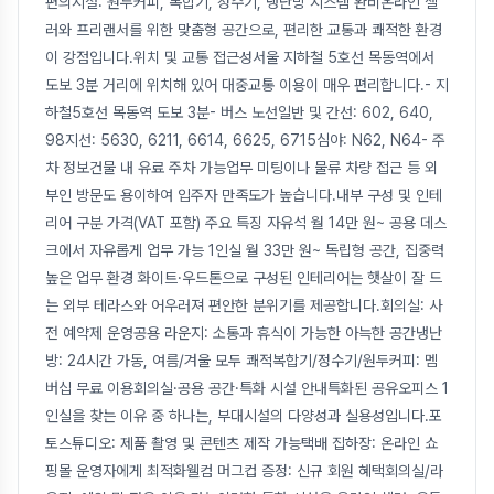
편의시설: 원두커피, 복합기, 정수기, 냉난방 시스템 완비온라인 셀
러와 프리랜서를 위한 맞춤형 공간으로, 편리한 교통과 쾌적한 환경
이 강점입니다.위치 및 교통 접근성서울 지하철 5호선 목동역에서
도보 3분 거리에 위치해 있어 대중교통 이용이 매우 편리합니다.- 지
하철5호선 목동역 도보 3분- 버스 노선일반 및 간선: 602, 640,
98지선: 5630, 6211, 6614, 6625, 6715심야: N62, N64- 주
차 정보건물 내 유료 주차 가능업무 미팅이나 물류 차량 접근 등 외
부인 방문도 용이하여 입주자 만족도가 높습니다.내부 구성 및 인테
리어 구분 가격(VAT 포함) 주요 특징 자유석 월 14만 원~ 공용 데스
크에서 자유롭게 업무 가능 1인실 월 33만 원~ 독립형 공간, 집중력
높은 업무 환경 화이트·우드톤으로 구성된 인테리어는 햇살이 잘 드
는 외부 테라스와 어우러져 편안한 분위기를 제공합니다.회의실: 사
전 예약제 운영공용 라운지: 소통과 휴식이 가능한 아늑한 공간냉난
방: 24시간 가동, 여름/겨울 모두 쾌적복합기/정수기/원두커피: 멤
버십 무료 이용회의실·공용 공간·특화 시설 안내특화된 공유오피스 1
인실을 찾는 이유 중 하나는, 부대시설의 다양성과 실용성입니다.포
토스튜디오: 제품 촬영 및 콘텐츠 제작 가능택배 집하장: 온라인 쇼
핑몰 운영자에게 최적화웰컴 머그컵 증정: 신규 회원 혜택회의실/라