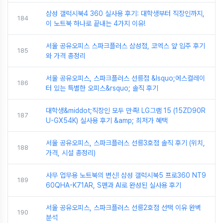
삼성 갤럭시북4 360 실사용 후기: 대학생부터 직장인까지,
184
이 노트북 하나로 끝내는 4가지 이유!
서울 공유오피스 스파크플러스 삼성점, 코엑스 앞 입주 후기
185
와 가격 총정리
서울 공유오피스, 스파크플러스 선릉점 &lsquo;에스컬레이
186
터 있는 특별한 오피스&rsquo; 솔직 후기
대학생&middot;직장인 모두 만족! LG그램 15 (15ZD90R
187
U-GX54K) 실사용 후기 &amp; 최저가 혜택
서울 공유오피스, 스파크플러스 선릉3호점 솔직 후기 (위치,
188
가격, 시설 총정리)
사무 업무용 노트북의 변신! 삼성 갤럭시북5 프로360 NT9
189
60QHA-K71AR, S펜과 AI로 완성된 실사용 후기
서울 공유오피스, 스파크플러스 선릉2호점 선택 이유 완벽
190
분석