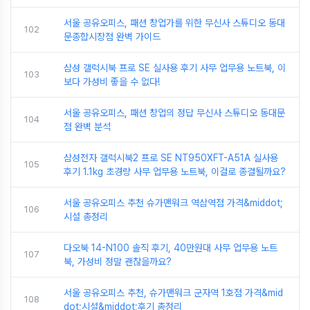
서울 공유오피스, 패션 창업가를 위한 무신사 스튜디오 동대
102
문종합시장점 완벽 가이드
삼성 갤럭시북 프로 SE 실사용 후기 사무 업무용 노트북, 이
103
보다 가성비 좋을 수 없다!
서울 공유오피스, 패션 창업의 정답 무신사 스튜디오 동대문
104
점 완벽 분석
삼성전자 갤럭시북2 프로 SE NT950XFT-A51A 실사용
105
후기 1.1kg 초경량 사무 업무용 노트북, 이걸로 종결될까요?
서울 공유오피스 추천 슈가맨워크 역삼역점 가격&middot;
106
시설 총정리
다오북 14-N100 솔직 후기, 40만원대 사무 업무용 노트
107
북, 가성비 정말 괜찮을까요?
서울 공유오피스 추천, 슈가맨워크 군자역 1호점 가격&mid
108
dot;시설&middot;후기 총정리