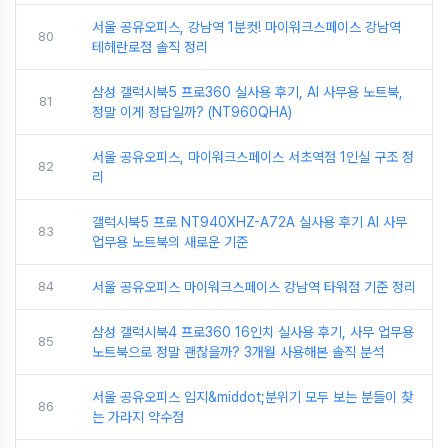
서울 공유오피스, 강남역 1분컷! 마이워크스페이스 강남역
80
테헤란로점 솔직 정리
삼성 갤럭시북5 프로360 실사용 후기, AI 사무용 노트북,
81
정말 이게 정답일까? (NT960QHA)
서울 공유오피스, 마이워크스페이스 서초역점 1인실 구조 정
82
리
갤럭시북5 프로 NT940XHZ-A72A 실사용 후기 AI 사무
83
업무용 노트북의 새로운 기준
84
서울 공유오피스 마이워크스페이스 강남역 타워점 기준 정리
삼성 갤럭시북4 프로360 16인치 실사용 후기, 사무 업무용
85
노트북으로 정말 괜찮을까? 3개월 사용해본 솔직 분석
서울 공유오피스 입지&middot;분위기 모두 보는 분들이 찾
86
는 가라지 약수점