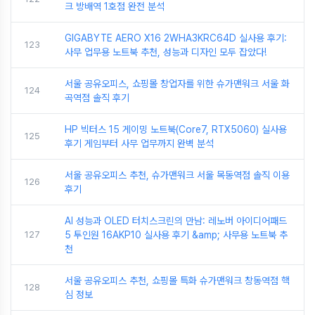
크 방배역 1호점 완전 분석
GIGABYTE AERO X16 2WHA3KRC64D 실사용 후기:
123
사무 업무용 노트북 추천, 성능과 디자인 모두 잡았다!
서울 공유오피스, 쇼핑몰 창업자를 위한 슈가맨워크 서울 화
124
곡역점 솔직 후기
HP 빅터스 15 게이밍 노트북(Core7, RTX5060) 실사용
125
후기 게임부터 사무 업무까지 완벽 분석
서울 공유오피스 추천, 슈가맨워크 서울 목동역점 솔직 이용
126
후기
AI 성능과 OLED 터치스크린의 만남: 레노버 아이디어패드
127
5 투인원 16AKP10 실사용 후기 &amp; 사무용 노트북 추
천
서울 공유오피스 추천, 쇼핑몰 특화 슈가맨워크 창동역점 핵
128
심 정보