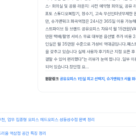
스- 회의실 및 공용 라운지: 사전 예약형 회의실, 공유
포토 스튜디오복합기, 정수기, 고속 무선인터넷무제한 원두
만, 슈가맨워크 화곡역점은 24시간 365일 이용 가능
스트파이브 등 브랜드 공유오피스 자유석 월 15만원(VAT 
만원 택배/촬영 서비스 무료 대부분 옵션별 추가 비용 
인실은 월 35만원 수준으로 가성비 역대급입니다.패스트
을 갖추고 있습니다 실제 사용자 후기최근 지점 오픈 후
결할 수 있어 편리했다”는 리뷰가 눈에 띕니다 .일부 이
되어 있습니다.장단점 요
...
원문링크
공유오피스 1인실 최고 선택지, 슈가맨워크 서울 화
추천, 업무 집중형 오피스 헤드오피스 성동성수점 완벽 정리
드리움 역삼점 공간 특징 정리