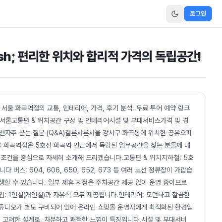
로그인
sh; 편리한 위치와 합리적 가격의 독립공간!
서울 화곡역점의 교통, 인테리어, 가격, 후기 분석. 무료 투어 예약 링크
차서론교통편 & 위치공간 구성 및 인테리어시설 및 부대서비스가격 및 경
션자주 묻는 질문 (Q&A)결론서론서울 강서구 화곡동에 위치한 공유오피
울 화곡역점은 5호선 화곡역 인근에서 독립된 업무공간을 찾는 분들께 매
 조건을 중심으로 자세히 소개해 드리겠습니다.교통편 & 위치지하철: 5호
 버스: 604, 606, 650, 652, 673 등 여러 노선 정류장이 가깝습
발생할 수 있습니다. 일부 제휴 지점은 주차공간 제공 없이 운영 중이므로
입: 1인실(개인실)과 자유석 모두 제공됩니다.인테리어: 모던하고 깔끔한
스튜디오가 별도 구비되어 있어 온라인 쇼핑몰 운영자에게 최적화된 환경입
께 고려한 설계로, 차분하고 쾌적한 느낌이 특징입니다.시설 및 부대서비